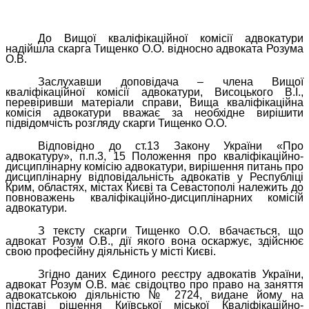
До Вищої кваліфікаційної комісії адвокатури
надійшла скарга Тищенко О.О. відносно адвоката Розума
О.В.
Заслухавши доповідача – члена Вищої
кваліфікаційної комісії адвокатури, Висоцького В.І.,
перевіривши матеріали справи, Вища кваліфікаційна
комісія
адвокатури вважає за необхідне вирішити
підвідомчість розгляду скарги Тищенко О.О.
Відповідно до ст.13 Закону України «Про
адвокатуру», п.п.3, 15 Положення про кваліфікаційно-
дисциплінарну комісію адвокатури, вирішення питань про
дисциплінарну відповідальність адвокатів у Республіці
Крим, областях, містах Києві та Севастополі належить до
повноважень кваліфікаційно-дисциплінарних комісій
адвокатури.
З тексту скарги Тищенко О.О. вбачається, що
адвокат Розум О.В., дії якого вона оскаржує, здійснює
свою професійну діяльність у місті Києві.
Згідно даних Єдиного реєстру адвокатів України,
адвокат Розум О.В. має свідоцтво про право на заняття
адвокатською діяльністю № 2724, видане йому на
підставі рішення Київської міської Кваліфікаційно-