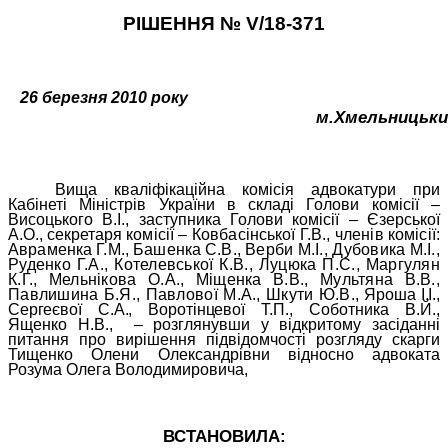
РІШЕННЯ №
V
/18-371
26 березня 2010 року
м.Хмельницьки
Вища кваліфікаційна комісія адвокатури при
Кабінеті Міністрів України в складі Голови комісії –
Висоцького В.І., заступника Голови комісії – Єзерської
А.О., секретаря к
омісії – Ковбасінської Г.В., членів комісії:
Авраменка Г.М., Башенка С.В.,
Верби М.І., Дубовика М.І.,
Руденко Г.А., Котелевської К.В., Луцюка П.С., Маргулян
К.Г., Мельнікова О.А., Міщенка В.В., Мультяна В.В.,
Павлишина Б.Я., Павлової М.А., Шкути Ю.В.,
Яроша І.І.,
Сергеєвої С.А., Воротінцевої Т.П.,
Соботника В.Й.,
Ященко Н.В.,
– розглянувши у відкритому засіданні
питання про вирішення підвідомчості розгляду скарги
Тищенко Олени Олександрівни відносно адвоката
Розума Олега Володимировича,
ВСТАНОВИЛА: