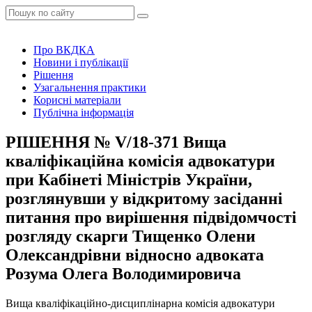
Про ВКДКА
Новини і публікації
Рішення
Узагальнення практики
Корисні матеріали
Публічна інформація
РІШЕННЯ № V/18-371 Вища
кваліфікаційна комісія адвокатури
при Кабінеті Міністрів України,
розглянувши у відкритому засіданні
питання про вирішення підвідомчості
розгляду скарги Тищенко Олени
Олександрівни відносно адвоката
Розума Олега Володимировича
Вища кваліфікаційно-дисциплінарна комісія адвокатури