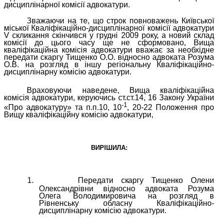
дисциплінарної комісії адвокатури.
Зважаючи на те, що строк повноважень Київської
міської Кваліфікаційно-дисциплінарної комісії адвокатури
V
скликання скінчився у грудні 2009 року, а новий склад
комісії до цього часу ще не сформовано, Вища
кваліфікаційна комісія адвокатури вважає за необхідне
передати скаргу Тищенко О.О. відносно адвоката Розума
О.В. на розгляд в іншу регіональну Кваліфікаційно-
дисциплінарну комісію адвокатури.
Враховуючи наведене, Вища кваліфікаційна
комісія адвокатури, керуючись ст.ст.14, 16 Закону України
-1
«Про адвокатуру» та п.п.10, 10
, 20-22 Положення про
Вищу кваліфікаційну комісію адвокатури,
ВИРІШИЛА:
1.
Передати
скаргу
Тищенко Олени
Олександрівни відносно адвоката Розума
Олега Володимировича
на розгляд в
Рівненську обласну Кваліфікаційно-
дисциплінарну комісію адвокатури.