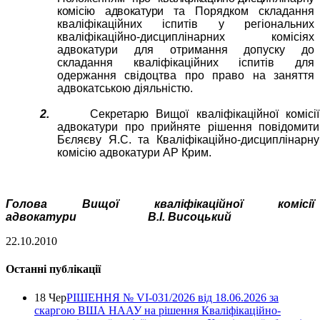
комісію адвокатури
та Порядком складання
кваліфікаційних іспитів у регіональних
кваліфікаційно-дисциплінарних комісіях
адвокатури для отримання допуску до
складання кваліфікаційних іспитів для
одержання свідоцтва про право на заняття
адвокатською діяльністю.
2.
Секретарю Вищої кваліфікаційної комісії
адвокатури про прийняте рішення повідомити
Бєляєву Я.С. та Кваліфікаційно-дисциплінарну
комісію адвокатури АР Крим.
Голова Вищої кваліфікаційної комісії
адвокатури
В.І. Висоцький
22.10.2010
Останні публікації
18 Чер
РІШЕННЯ № VІ-031/2026 від 18.06.2026 за
скаргою ВША НААУ на рішення Кваліфікаційно-