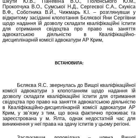
Шкути Ю.В., Паневіна В.О.,
Полонського Ю.М.,
Прокопчука В.О., Сумської Н.Д., Сергеєвої С.А., Скукіса
В.Ф., Соботника В.Й., Чижмарь К.І. – розглянувши у
відкритому засіданні клопотання Бєляєвої Яни Сергіївни
щодо надання їй дозволу складати кваліфікаційні іспити
для отримання свідоцтва про право на заняття
адвокатською діяльністю в Кваліфікаційно-
дисциплінарній комісії адвокатури АР Крим,
ВСТАНОВИЛА:
Бєляєва Я.С. звернулась до Вищої кваліфікаційної
комісії адвокатури з клопотанням щодо надання їй
дозволу складати кваліфікаційні іспити для отримання
свідоцтва про право на заняття адвокатською діяльністю
в Кваліфікаційно-дисциплінарній комісії адвокатури АР
Крим, у зв’язку з тим, що вона фактично проживає та
зареєстрована у м. Ялта, однак недостатній час для
виникнення у неї права на здачу іспитів у цьому регіоні.
Заслухавши доповідача – члена Вищої