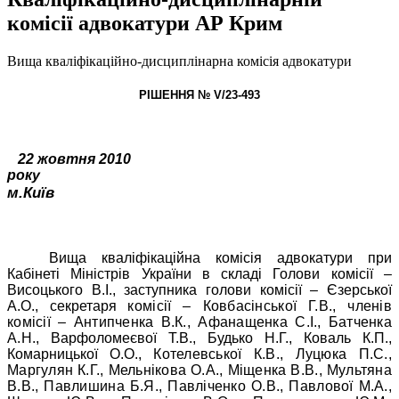
комісії адвокатури АР Крим
Вища кваліфікаційно-дисциплінарна комісія адвокатури
РІШЕННЯ № V/23-493
22 жовтня 2010
року
м.Київ
Вища кваліфікаційна комісія адвокатури при
Кабінеті Міністрів України в складі Голови комісії –
Висоцького В.І., заступника голови комісії – Єзерської
А.О., секретаря
комісії – Ковбасінської Г.В., членів
комісії – Антипченка В.К., Афанащенка С.І., Батченка
А.Н.,
Варфоломеєвої Т.В., Будько Н.Г., Коваль К.П.,
Комарницької О.О.,
Котелевської К.В., Луцюка П.С.,
Маргулян К.Г., Мельнікова О.А., Міщенка В.В., Мультяна
В.В., Павлишина Б.Я., Павліченко О.В., Павлової М.А.,