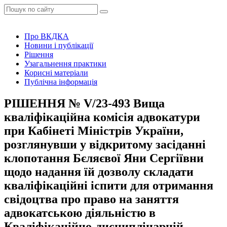
Про ВКДКА
Новини і публікації
Рішення
Узагальнення практики
Корисні матеріали
Публічна інформація
РІШЕННЯ № V/23-493 Вища
кваліфікаційна комісія адвокатури
при Кабінеті Міністрів України,
розглянувши у відкритому засіданні
клопотання Бєляєвої Яни Сергіївни
щодо надання їй дозволу складати
кваліфікаційні іспити для отримання
свідоцтва про право на заняття
адвокатською діяльністю в
Кваліфікаційно-дисциплінарній