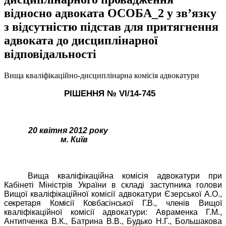
відносно адвоката ОСОБА_2 у зв’язку
з відсутністю підстав для притягнення
адвоката до дисциплінарної
відповідальності
Вища кваліфікаційно-дисциплінарна комісія адвокатури
РІШЕННЯ № VІ/14-7
45
20 квітня 2012 року
м. Київ
Вища кваліфікаційна комісія адвокатури при
Кабінеті Міністрів України в складі заступника голови
Вищої кваліфікаційної комісії адвокатури Єзерської А.О.,
секретаря Комісії Ковбасінської Г.В., членів
Вищої
кваліфікаційної комісії адвокатури: Авраменка Г.М.,
Антипченка В.К., Батрина В.В., Будько Н.Г., Большакова