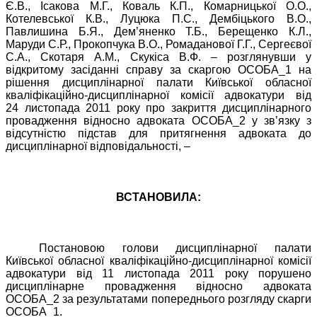
Є.В., Ісакова М.Г., Коваль К.П., Комарницької О.О.,
Котелевської К.В., Луцюка
П.С., Дембіцького В.О.,
Павлишина
Б.Я., Дем’яненко Т.Б., Берещенко
К.Л.,
Маруди С.Р., Прокопчука В.О., Ромаданової Г.Г., Сергеєвої
С.А., Скотаря А.М., Скукіса В.Ф.
–
розглянувши у
відкритому засіданні справу за скаргою ОСОБА_1 на
рішення дисциплінарної палати Київської обласної
кваліфікаційно-дисциплінарної комісії адвокатури від
24
листопада 2011 року про закриття дисциплінарного
провадження відносно адвоката ОСОБА_2 у зв’язку з
відсутністю підстав для притягнення адвоката до
дисциплінарної відповідальності, –
ВСТАНОВИЛА:
Постановою голови дисциплінарної палати
Київської обласної кваліфікаційно-дисциплінарної комісії
адвокатури від 11 листопада 2011 року порушено
дисциплінарне провадження відносно адвоката
ОСОБА_2 за результатами попереднього розгляду скарги
ОСОБА_1.