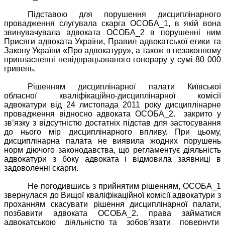
Підставою для порушення дисциплінарного
провадження слугувала скарга ОСОБА_1, в якій вона
звинувачувала адвоката ОСОБА_2 в порушенні ним
Присяги адвоката України, Правил адвокатської етики та
Закону України «Про адвокатуру», а також в незаконному
привласненні невідпрацьованого гонорару у сумі 80 000
гривень.
Рішенням дисциплінарної палати Київської
обласної кваліфікаційно-дисциплінарної комісії
адвокатури від 24 листопада 2011 року дисциплінарне
провадження відносно адвоката ОСОБА_2.
закрито у
зв’язку з відсутністю достатніх підстав для застосування
до нього мір дисциплінарного впливу. При цьому,
дисциплінарна палата не виявила жодних порушень
норм діючого законодавства, що регламентує діяльність
адвокатури з боку адвоката і відмовила заявниці в
задоволенні скарги.
Не погодившись з прийнятим рішенням, ОСОБА_1
звернулася до Вищої кваліфікаційної комісії адвокатури з
проханням скасувати рішення дисциплінарної палати,
позбавити адвоката ОСОБА_2. права займатися
адвокатською
діяльністю та
зобов’язати
повернути