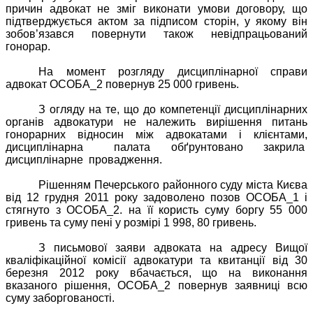
причин адвокат не зміг виконати умови договору, що
підтверджується актом за підписом сторін, у якому він
зобов’язався повернути також невідпрацьований
гонорар.
На момент розгляду дисциплінарної справи
адвокат ОСОБА_2 повернув 25 000 гривень.
З огляду на те, що до компетенції дисциплінарних
органів адвокатури не належить вирішення питань
гонорарних відносин між адвокатами і клієнтами,
дисциплінарна
палата
обґрунтовано
закрила
дисциплінарне
провадження.
Рішенням Печерського районного суду міста Києва
від 12 грудня 2011 року задоволено позов ОСОБА_1 і
стягнуто з ОСОБА_2. на її користь суму боргу 55 000
гривень та суму пені у розмірі 1 998, 80 гривень.
З письмової заяви адвоката на адресу Вищої
кваліфікаційної комісії адвокатури та квитанції від 30
березня 2012 року вбачається, що на виконання
вказаного рішення, ОСОБА_2 повернув заявниці всю
суму заборгованості.