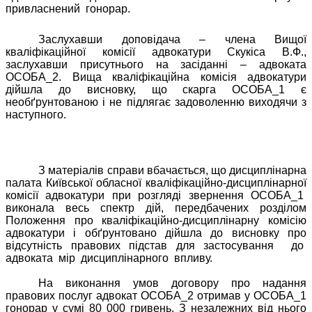
привласнений
гонорар.
Заслухавши доповідача – члена Вищої
кваліфікаційної комісії адвокатури Скукіса В.Ф.,
заслухавши присутнього на засіданні – адвоката
ОСОБА_2. Вища кваліфікаційна комісія адвокатури
дійшла до висновку, що скарга ОСОБА_1 є
необґрунтованою і не підлягає задоволенню виходячи з
наступного.
З матеріалів справи вбачається, що дисциплінарна
палата Київської обласної кваліфікаційно-дисциплінарної
комісії адвокатури при розгляді звернення ОСОБА_1
виконала весь спектр дій, передбачених розділом
Положення про кваліфікаційно-дисциплінарну комісію
адвокатури і обґрунтовано дійшла до висновку про
відсутність правових підстав для застосування
до
адвоката
мір
дисциплінарного
впливу.
На виконання умов договору про надання
правових послуг адвокат ОСОБА_2 отримав у ОСОБА_1
гонорар у сумі 80 000 гривень. З незалежних від нього