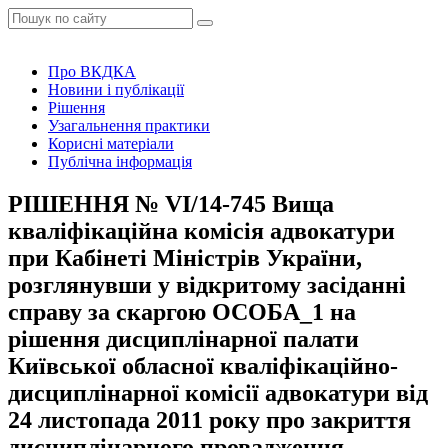
Про ВКДКА
Новини і публікації
Рішення
Узагальнення практики
Корисні матеріали
Публічна інформація
РІШЕННЯ № VІ/14-745 Вища
кваліфікаційна комісія адвокатури
при Кабінеті Міністрів України,
розглянувши у відкритому засіданні
справу за скаргою ОСОБА_1 на
рішення дисциплінарної палати
Київської обласної кваліфікаційно-
дисциплінарної комісії адвокатури від
24 листопада 2011 року про закриття
дисциплінарного провадження