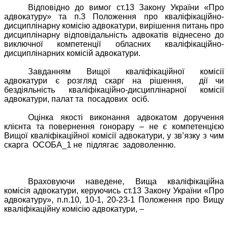
Відповідно до вимог ст.13 Закону України «Про
адвокатуру» та п.3 Положення про кваліфікаційно-
дисциплінарну комісію адвокатури, вирішення питань про
дисциплінарну відповідальність адвокатів віднесено до
виключної компетенції обласних кваліфікаційно-
дисциплінарних комісій адвокатури.
Завданням Вищої кваліфікаційної комісії
адвокатури є розгляд скарг на рішення,
дії чи
бездіяльність кваліфікаційно-дисциплінарної комісії
адвокатури, палат та
посадових
осіб.
Оцінка якості виконання адвокатом доручення
клієнта та повернення гонорару – не є компетенцією
Вищої кваліфікаційної комісії адвокатури, у зв’язку з чим
скарга
ОСОБА_1 не
підлягає
задоволенню.
Враховуючи наведене, Вища кваліфікаційна
комісія адвокатури, керуючись ст.13 Закону України «Про
адвокатуру», п.п.10, 10-1, 20-23-1 Положення про Вищу
кваліфікаційну комісію адвокатури, –