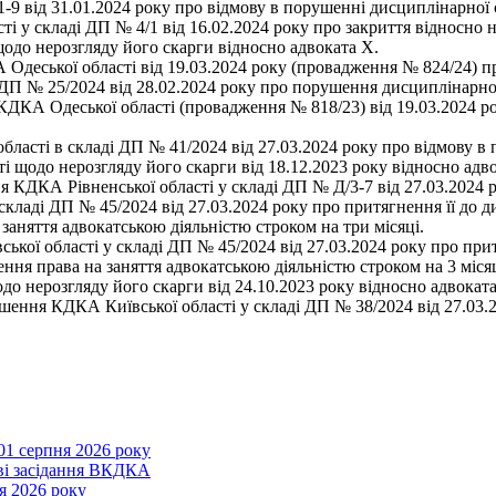
-9 від 31.01.2024 року про відмову в порушенні дисциплінарної 
 у складі ДП № 4/1 від 16.02.2024 року про закриття відносно 
щодо нерозгляду його скарги відносно адвоката Х.
ької області від 19.03.2024 року (провадження № 824/24) про
ДП № 25/2024 від 28.02.2024 року про порушення дисциплінарної
КА Одеської області (провадження № 818/23) від 19.03.2024 ро
бласті в складі ДП № 41/2024 від 27.03.2024 року про відмову в
і щодо нерозгляду його скарги від 18.12.2023 року відносно адв
я КДКА Рівненської області у складі ДП № Д/3-7 від 27.03.2024 
складі ДП № 45/2024 від 27.03.2024 року про притягнення її до д
заняття адвокатською діяльністю строком на три місяці.
ої області у складі ДП № 45/2024 від 27.03.2024 року про притя
ння права на заняття адвокатською діяльністю строком на 3 місяц
до нерозгляду його скарги від 24.10.2023 року відносно адвоката
ння КДКА Київської області у складі ДП № 38/2024 від 27.03.2
01 серпня 2026 року
ові засідання ВКДКА
я 2026 року