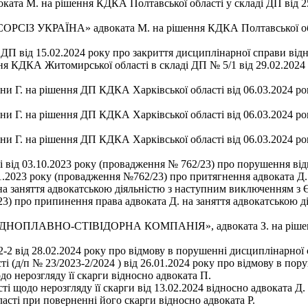
а М. на рішення КДКА Полтавської області у складі ДП від 25.
ІЗ УКРАЇНА» адвоката М. на рішення КДКА Полтавської област
ДП від 15.02.2024 року про закриття дисциплінарної справи від
ння КДКА Житомирської області в складі ДП № 5/1 від 29.02.2024
 Г. на рішення ДП КДКА Харківської області від 06.03.2024 року
 Г. на рішення ДП КДКА Харківської області від 06.03.2024 року
 Г. на рішення ДП КДКА Харківської області від 06.03.2024 року
 від 03.10.2023 року (провадження № 762/23) про порушення від
1.2023 року (провадження №762/23) про притягнення адвоката Д. 
на заняття адвокатською діяльністю з наступним виключенням з
23) про припинення права адвоката Д. на заняття адвокатською 
ОПЛАВНО-СТІВІДОРНА КОМПАНІЯ», адвоката З. на рішення КД
-2 від 28.02.2024 року про відмову в порушенні дисциплінарної 
 (д/п № 23/2023-2/2024 ) від 26.01.2024 року про відмову в пор
до нерозгляду її скарги відносно адвоката П.
і щодо нерозгляду її скарги від 13.02.2024 відносно адвоката Д.
асті при поверненні його скарги відносно адвоката Р.