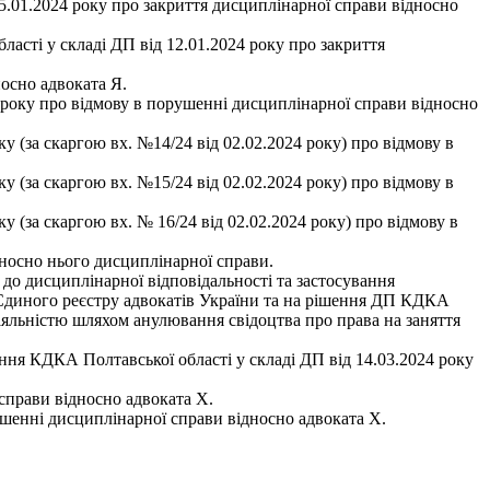
01.2024 року про закриття дисциплінарної справи відносно
і у складі ДП від 12.01.2024 року про закриття
носно адвоката Я.
 року про відмову в порушенні дисциплінарної справи відносно
 (за скаргою вх. №14/24 від 02.02.2024 року) про відмову в
 (за скаргою вх. №15/24 від 02.02.2024 року) про відмову в
 (за скаргою вх. № 16/24 від 02.02.2024 року) про відмову в
носно нього дисциплінарної справи.
до дисциплінарної відповідальності та застосування
 Єдиного реєстру адвокатів України та на рішення ДП КДКА
діяльністю шляхом анулювання свідоцтва про права на заняття
КА Полтавської області у складі ДП від 14.03.2024 року
справи відносно адвоката Х.
ушенні дисциплінарної справи відносно адвоката Х.