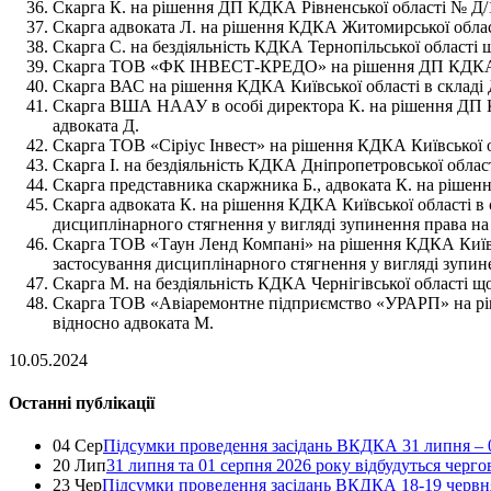
Скарга К. на рішення ДП КДКА Рівненської області № Д/1
Скарга адвоката Л. на рішення КДКА Житомирської області
Скарга С. на бездіяльність КДКА Тернопільської області 
Скарга ТОВ «ФК ІНВЕСТ-КРЕДО» на рішення ДП КДКА Одес
Скарга ВАС на рішення КДКА Київської області в складі 
Скарга ВША НААУ в особі директора К. на рішення ДП КД
адвоката Д.
Скарга ТОВ «Сіріус Інвест» на рішення КДКА Київської о
Скарга І. на бездіяльність КДКА Дніпропетровської област
Скарга представника скаржника Б., адвоката К. на рішенн
Скарга адвоката К. на рішення КДКА Київської області в 
дисциплінарного стягнення у вигляді зупинення права на 
Скарга ТОВ «Таун Ленд Компані» на рішення КДКА Київськ
застосування дисциплінарного стягнення у вигляді зупине
Скарга М. на бездіяльність КДКА Чернігівської області що
Скарга ТОВ «Авіаремонтне підприємство «УРАРП» на ріше
відносно адвоката М.
10.05.2024
Останні публікації
04 Сер
Підсумки проведення засідань ВКДКА 31 липня – 
20 Лип
31 липня та 01 серпня 2026 року відбудуться черг
23 Чер
Підсумки проведення засідань ВКДКА 18-19 червн