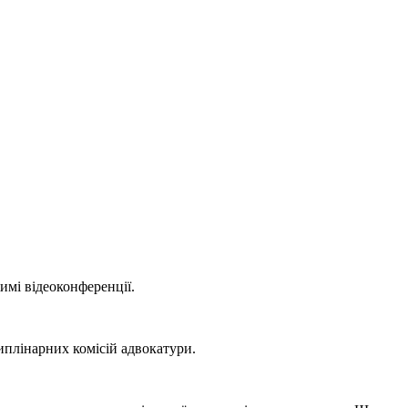
имі відеоконференції.
циплінарних комісій адвокатури.