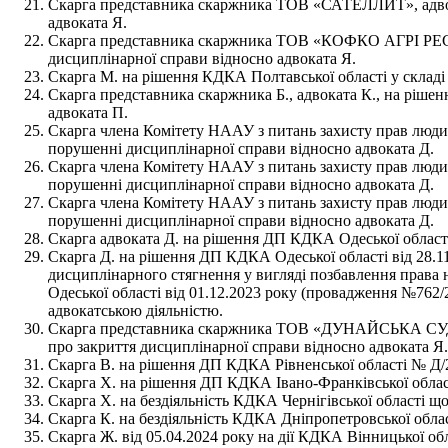
Скарга представника скаржника ТОВ «САТЕЛЛИТ», адвокат
адвоката Я.
Скарга представника скаржника ТОВ «КОФКО АГРІ РЕСОРС
дисциплінарної справи відносно адвоката Я.
Скарга М. на рішення КДКА Полтавської області у складі 
Скарга представника скаржника Б., адвоката К., на ріше
адвоката П.
Скарга члена Комітету НААУ з питань захисту прав людини
порушенні дисциплінарної справи відносно адвоката Д.
Скарга члена Комітету НААУ з питань захисту прав людини
порушенні дисциплінарної справи відносно адвоката Д.
Скарга члена Комітету НААУ з питань захисту прав людини
порушенні дисциплінарної справи відносно адвоката Д.
Скарга адвоката Д. на рішення ДП КДКА Одеської області
Скарга Д. на рішення ДП КДКА Одеської області від 28.1
дисциплінарного стягнення у вигляді позбавлення права 
Одеської області від 01.12.2023 року (провадження №762/
адвокатською діяльністю.
Скарга представника скаржника ТОВ «ДУНАЙСЬКА СУДН
про закриття дисциплінарної справи відносно адвоката Я.
Скарга В. на рішення ДП КДКА Рівненської області № Д/2
Скарга Х. на рішення ДП КДКА Івано-Франківської області
Скарга Х. на бездіяльність КДКА Чернігівської області що
Скарга К. на бездіяльність КДКА Дніпропетровської област
Скарга Ж. від 05.04.2024 року на дії КДКА Вінницької обл