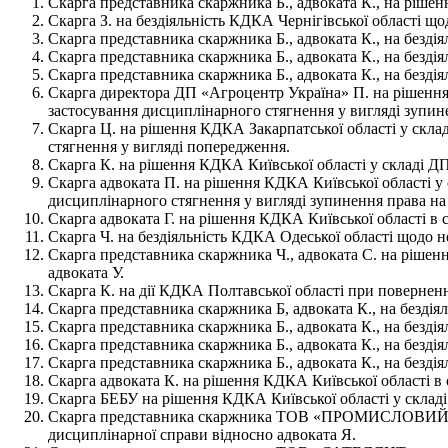
Скарга представника скаржника Б., адвоката К., на рішен
Скарга З. на бездіяльність КДКА Чернігівської області щод
Скарга представника скаржника Б., адвоката К., на бездія
Скарга представника скаржника Б., адвоката К., на бездія
Скарга представника скаржника Б., адвоката К., на безді
Скарга директора ДП «Агроцентр Україна» П. на рішення 
застосування дисциплінарного стягнення у вигляді зупине
Скарга Ц. на рішення КДКА Закарпатської області у склад
стягнення у вигляді попередження.
Скарга К. на рішення КДКА Київської області у складі ДП
Скарга адвоката П. на рішення КДКА Київської області у 
дисциплінарного стягнення у вигляді зупинення права на 
Скарга адвоката Г. на рішення КДКА Київської області в 
Скарга Ч. на бездіяльність КДКА Одеської області щодо не
Скарга представника скаржника Ч., адвоката С. на рішен
адвоката У.
Скарга К. на дії КДКА Полтавської області при поверненні
Скарга представника скаржника Б, адвоката К., на бездія
Скарга представника скаржника Б., адвоката К., на бездія
Скарга представника скаржника Б., адвоката К., на безді
Скарга представника скаржника Б., адвоката К., на безді
Скарга адвоката К. на рішення КДКА Київської області в 
Скарга БЕБУ на рішення КДКА Київської області у складі
Скарга представника скаржника ТОВ «ПРОМИСЛОВИЙ КОМП
дисциплінарної справи відносно адвоката Я.