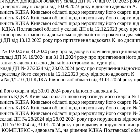
ня КДКА Донецької області у складі ДП № 70 від 07.10.2023 рок
о нерозгляду її скарги від 10.08.2023 року відносно адвоката А.
льність КДКА Київської області щодо нерозгляду його скарги від 
льність КДКА Київської області щодо нерозгляду його скарги від 
яльність КДКА Київської області щодо нерозгляду його скарги від
КДКА Полтавської області у складі ДП від 12.12.2023 року про п
ння права на заняття адвокатською діяльністю строком на два міс
і ДП від 13.12.2023 року про притягнення адвоката К. до дисцип
 № 1/2024 від 31.2024 року про відмову в порушені дисциплінарн
складі ДП № 19/2024 від 31.01.2024 року про притягнення його д
заняття адвокатською діяльністю строком на один рік.
складі ДП № 27/2024 від 28.02.2024 року про порушення відносн
розгляду його скарги від 12.12.2023 року відносно адвоката К.
ня № Д/1-10 ДП КДКА Рівненської області від 31.01.2024 року п
 його скарги від 30.01.2024 року відносно адвоката К.
льність КДКА Київської області щодо нерозгляду його скарги № 1 
льність КДКА Київської області щодо нерозгляду його скарги № 2
яльність КДКА Київської області щодо нерозгляду його скарги № 1
яльність КДКА Київської області щодо нерозгляду його скарги № 2
складі ДП № 28/2024 від 28.02.2024 року про порушення відносн
 ДП № 9/2024 від 31.01.2024 року про відмову в порушенні дисци
ЛЕКС», адвоката М., на рішення КДКА Полтавської області у