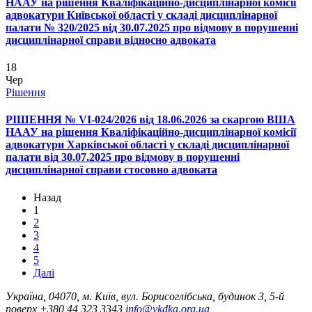
НААУ на рішення Кваліфікаційно-дисциплінарної комісії
адвокатури Київської області у складі дисциплінарної
палати № 320/2025 від 30.07.2025 про відмову в порушенні
дисциплінарної справи відносно адвоката
18
Чер
Рішення
РІШЕННЯ № VІ-024/2026 від 18.06.2026 за скаргою ВША
НААУ на рішення Кваліфікаційно-дисциплінарної комісії
адвокатури Харківської області у складі дисциплінарної
палати від 30.07.2025 про відмову в порушенні
дисциплінарної справи стосовно адвоката
Назад
1
2
3
4
5
Далі
Україна, 04070, м. Київ, вул. Борисоглібська, будинок 3, 5-й
поверх
+380 44 323 3343
info@vkdka.org.ua