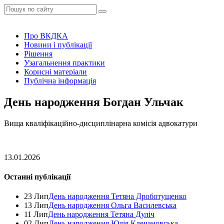
Про ВКДКА
Новини і публікації
Рішення
Узагальнення практики
Корисні матеріали
Публічна інформація
День народження Богдан Ульчак
Вища кваліфікаційно-дисциплінарна комісія адвокатури
13.01.2026
Останні публікації
23 Лип
День народження Тетяна Дроботущенко
13 Лип
День народження Ольга Василевська
11 Лип
День народження Тетяна Дуліч
02 Лип
День народження Юлія Клечановська