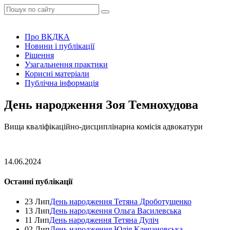
Про ВКДКА
Новини і публікації
Рішення
Узагальнення практики
Корисні матеріали
Публічна інформація
День народження Зоя Темнохудова
Вища кваліфікаційно-дисциплінарна комісія адвокатури
14.06.2024
Останні публікації
23 Лип
День народження Тетяна Дроботущенко
13 Лип
День народження Ольга Василевська
11 Лип
День народження Тетяна Дуліч
02 Лип
День народження Юлія Клечановська