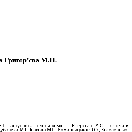
 Григор’єва М.Н.
.І., заступника Голови комісії – Єзерської А.О., секретаря
убовика М.І., Ісакова М.Г., Комарницької О.О., Котелевської