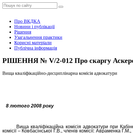
Про ВКДКА
Новини і публікації
Рішення
Узагальнення практики
Корисні матеріали
Публічна інформація
РІШЕННЯ № V/2-012 Про скаргу Аскеров
Вища кваліфікаційно-дисциплінарна комісія адвокатури
8 лютого 2008 року
Вища кваліфікаційна комісія адвокатури при Кабінет
комісії – Ковбасінської Г.В., членів комісії: Авраменка Г.