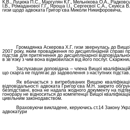
К.В., Луцюка П.С., Маргулян К.Г., Мельнікова О.А., Радковс
І.В., Ромаданової Г.Г., Яроша І.І., Сергеєвої С.А., Скукіс
гизи щодо адвоката Григор’єва Миколи Никифоровича,
Громадянка Аскерова Х.Г. гизи звернулась до Вищої 
2007 року, яким провадження по дисциплінарній справі пр
підстав для притягнення до дисциплінарної відповідально
в зв’язку з чим вона відмовилася від його послуг. Скаржни
Заслухавши доповідача – члена Вищої кваліфікаційн
що скарга не підлягає до задоволення з наступних підстав.
Як вбачається з витребуваних Вищою кваліфікаці
відповідальності адвоката Григор’єва М.Н. закрито обґру
безпідставні, вона не надала жодного документу на підт
гонорару не відноситься до компетенції Вищої кваліфікаці
цивільним законодавством.
Враховуючи викладене, керуючись ст.14 Закону Укра
адвокатури