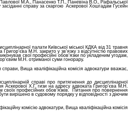
, Павлової М.А., Панасенко Т.П., Паневіна В.О., Рафальської
у засіданні справу за скаргою
Аскерової Хошгадам Гусейн
исциплінарної палати Київської міської КДКА від 31 травня
Григор’єва М.Н. закрито у зв’язку з відсутністю правових
виконував свої професійні обов’язки по укладеним угодам,
ор’євим М.Н. отриманої суми гонорару.
и справи, Вища кваліфікаційна комісія адвокатури вважає,
сциплінарній справі про притягнення до дисциплінарної
я Аскерової Х.Г. гизи на адресу адвоката Григор’єва М.Н.
 своїх професійних обов’язків.
Питання про повернення
бути вирішено в судовому порядку у відповідності з діючим
фікаційну комісію адвокатури, Вища кваліфікаційна комісія