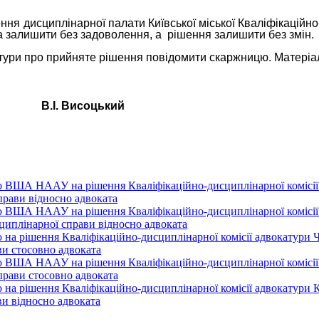
ня дисциплінарної палати Київської міської Кваліфікаційно-
 залишити без задоволення, а
рішення залишити без змін.
атури про прийняте рішення повідомити скаржницю. Матеріа
ури В.І. Висоцький
 ВША НААУ на рішення Кваліфікаційно-дисциплінарної комісії а
прави відносно адвоката
 ВША НААУ на рішення Кваліфікаційно-дисциплінарної комісії а
сциплінарної справи відносно адвоката
на рішення Кваліфікаційно-дисциплінарної комісії адвокатури Че
ви стосовно адвоката
 ВША НААУ на рішення Кваліфікаційно-дисциплінарної комісії а
прави стосовно адвоката
на рішення Кваліфікаційно-дисциплінарної комісії адвокатури Ки
ви відносно адвоката