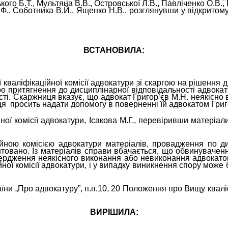
ького Б.Т., Мультяна В.В., Островської Л.В., Павліченко О.В.
а В.Ф., Соботника В.Й., Ященко Н.В., розглянувши у відкритом
ВСТАНОВИЛА:
кваліфікаційної комісії адвокатури зі скаргою на рішення д
о притягнення до дисциплінарної відповідальності адвоката 
сті. Скаржниця вказує, що адвокат Григор’єв М.Н. неякісно 
ця
просить надати допомогу в поверненні їй адвокатом Григ
ої комісії адвокатури, Ісакова М.Г., перевіривши матеріал
йною комісією адвокатури матеріалів, провадження по ди
нтовано. Із матеріалів справи вбачається, що обвинуваченн
вердження неякісного виконання або невиконання адвокатом
йної комісії адвокатури, і у випадку виникнення спору може 
їни „Про адвокатуру”, п.п.10, 20 Положення про Вищу квалі
ВИРІШИЛА: