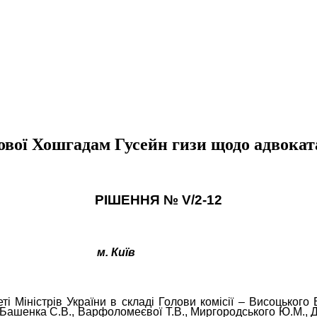
ої Хошгадам Гусейн гизи щодо адвоката
РІШЕННЯ №
V
/2-12
м. Київ
і Міністрів України в складі Голови комісії – Висоцького В
М., Башенка С.В., Варфоломеєвої Т.В., Миргородського Ю.М., Д