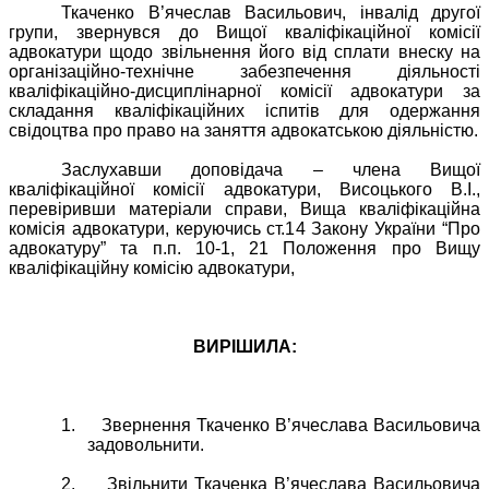
Ткаченко В’ячеслав Васильович, інвалід другої
групи, звернувся до Вищої кваліфікаційної комісії
адвокатури щодо звільнення його від сплати внеску на
організаційно-технічне забезпечення діяльності
кваліфікаційно-дисциплінарної комісії адвокатури за
складання кваліфікаційних іспитів для одержання
свідоцтва про право на заняття адвокатською діяльністю.
Заслухавши доповідача – члена Вищої
кваліфікаційної комісії адвокатури, Висоцького В.І.,
перевіривши матеріали справи, Вища кваліфікаційна
комісія адвокатури, керуючись ст.14 Закону України “Про
адвокатуру” та п.п. 10-1, 21 Положення про Вищу
кваліфікаційну комісію адвокатури,
ВИРІШИЛА:
1.
Звернення Ткаченко В’ячеслава Васильовича
задовольнити.
2.
Звільнити Ткаченка В’ячеслава Васильовича