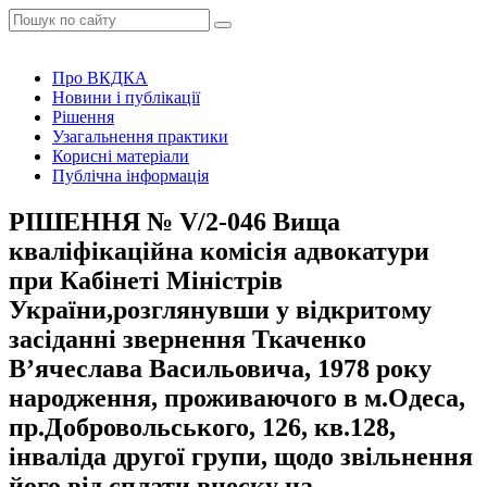
Про ВКДКА
Новини і публікації
Рішення
Узагальнення практики
Корисні матеріали
Публічна інформація
РІШЕННЯ № V/2-046 Вища
кваліфікаційна комісія адвокатури
при Кабінеті Міністрів
України,розглянувши у відкритому
засіданні звернення Ткаченко
В’ячеслава Васильовича, 1978 року
народження, проживаючого в м.Одеса,
пр.Добровольського, 126, кв.128,
інваліда другої групи, щодо звільнення
його від сплати внеску на