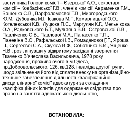
заступника Голови комісії – Єзерської А.О., секретаря
комісії – Ковбасінської Г.В., членів комісії: Авраменка Г.М.,
Башенка С.В., Варфоломеєвої Т.В., Миргородського
Ю.М., Дубовика М.І., Ісакова М.Г., Комарницької О.О.,
Котелевської К.В., Луцюка П.С., Маргулян К.Г., Мельнікова
О.А., Радковського Б.Т., Мультяна В.В., Островської Л.В.,
Павліченко О.В., Павлової М.А., Панасенко Т.П.,
Паневіна В.О., Рафальської І.В., Ромаданової Г.Г., Яроша
І.І., Сергеєвої С.А., Скукіса В.Ф., Соботника В.Й., Ященко
Н.В., розглянувши у відкритому засіданні звернення
Ткаченко В’ячеслава Васильовича, 1978 року
народження, проживаючого в м.Одеса,
пр.Добровольського, 126, кв.128, інваліда другої групи,
щодо звільнення його від сплати внеску на організаційно-
технічне забезпечення діяльності кваліфікаційно-
дисциплінарної комісії адвокатури за складання
кваліфікаційних іспитів для одержання свідоцтва про
право на заняття адвокатською діяльністю,
ВСТАНОВИЛА: