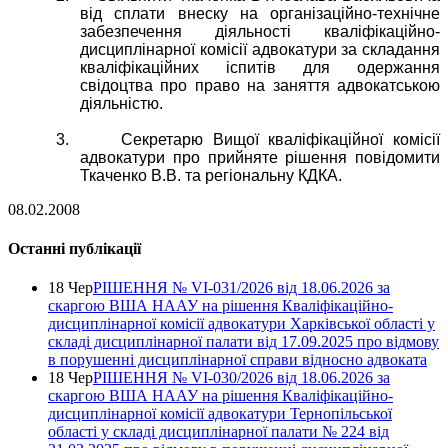
від сплати внеску на організаційно-технічне
забезпечення діяльності кваліфікаційно-
дисциплінарної комісії адвокатури за складання
кваліфікаційних іспитів для одержання
свідоцтва про право на заняття адвокатською
діяльністю.
3.
Секретарю Вищої кваліфікаційної комісії
адвокатури про прийняте рішення повідомити
Ткаченко В.В. та регіональну КДКА.
08.02.2008
Останні публікації
18 Чер
РІШЕННЯ № VІ-031/2026 від 18.06.2026 за
скаргою ВША НААУ на рішення Кваліфікаційно-
дисциплінарної комісії адвокатури Харківської області у
складі дисциплінарної палати від 17.09.2025 про відмову
в порушенні дисциплінарної справи відносно адвоката
18 Чер
РІШЕННЯ № VІ-030/2026 від 18.06.2026 за
скаргою ВША НААУ на рішення Кваліфікаційно-
дисциплінарної комісії адвокатури Тернопільської
області у складі дисциплінарної палати № 224 від