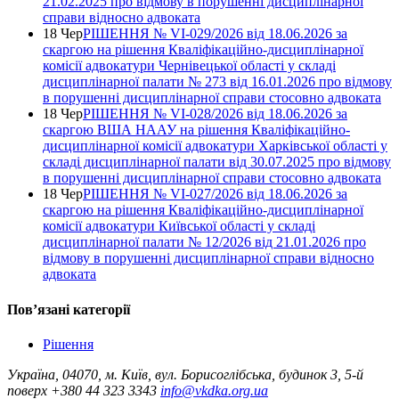
21.02.2025 про відмову в порушенні дисциплінарної
справи відносно адвоката
18 Чер
РІШЕННЯ № VІ-029/2026 від 18.06.2026 за
скаргою на рішення Кваліфікаційно-дисциплінарної
комісії адвокатури Чернівецької області у складі
дисциплінарної палати № 273 від 16.01.2026 про відмову
в порушенні дисциплінарної справи стосовно адвоката
18 Чер
РІШЕННЯ № VІ-028/2026 від 18.06.2026 за
скаргою ВША НААУ на рішення Кваліфікаційно-
дисциплінарної комісії адвокатури Харківської області у
складі дисциплінарної палати від 30.07.2025 про відмову
в порушенні дисциплінарної справи стосовно адвоката
18 Чер
РІШЕННЯ № VІ-027/2026 від 18.06.2026 за
скаргою на рішення Кваліфікаційно-дисциплінарної
комісії адвокатури Київської області у складі
дисциплінарної палати № 12/2026 від 21.01.2026 про
відмову в порушенні дисциплінарної справи відносно
адвоката
Повʼязані категорії
Рішення
Україна, 04070, м. Київ, вул. Борисоглібська, будинок 3, 5-й
поверх
+380 44 323 3343
info@vkdka.org.ua