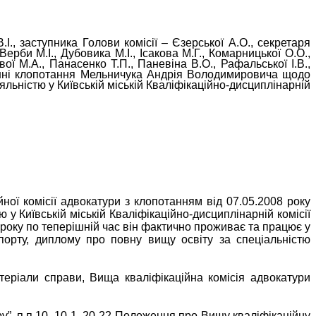
.І., заступника Голови комісії – Єзерської А.О., секретаря
Верби М.І., Дубовика М.І., Ісакова М.Г., Комарницької О.О.,
ої М.А., Панасенко Т.П., Паневіна В.О., Рафальської І.В.,
іданні клопотання Мельничука Андрія Володимировича щодо
льністю у Київській міській Кваліфікаційно-дисциплінарній
ої комісії адвокатури з клопотанням від 07.05.2008 року
у Київській міській Кваліфікаційно-дисциплінарній комісії
5 року по теперішній час він фактично проживає та працює у
спорту, диплому про повну вищу освіту за спеціальністю
теріали справи, Вища кваліфікаційна комісія адвокатури
у”, п.п.10, 10-1, 20-22 Положення про Вищу кваліфікаційну