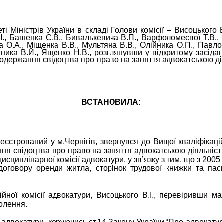
і Міністрів України в складі Голови комісії – Висоцького В
С.І., Башенка С.В., Бивалькевича В.П., Варфоломеєвої Т.В.,
а О.А., Міщенка В.В., Мультяна В.В., Олійника О.П., Павлов
отника В.Й., Ященко Н.В., розглянувши у відкритому зас
одержання свідоцтва про право на заняття адвокатською дія
ВСТАНОВИЛА:
стрований у м.Чернігів, звернувся до Вищої кваліфікаційн
ня свідоцтва про право на заняття адвокатською діяльністю 
дисциплінарної комісії адвокатури, у зв’язку з тим, що з 200
договору оренди житла, сторінок трудової книжки та па
ної комісії адвокатури, Висоцького В.І., перевіривши ма
олення.
адвокатури, керуючись ст.14 Закону України “Про адвокатур