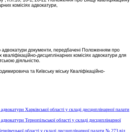
рних комісіях адвокатури,
ію адвокатури документи, передбачені Положенням про
х кваліфікаційно-дисциплінарних комісіях адвокатури для
тською діяльністю.
димировича та Київську міську Кваліфікаційно-
двокатури Харківської області у складі дисциплінарної палати
двокатури Тернопільської області у складі дисциплінарної
рнівецької області у складі дисциплінарної палати № 273 від