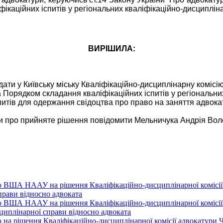
ікаційних іспитів у регіональних кваліфікаційно-дисципліна
ВИРІШИЛА:
ти у Київську міську Кваліфікаційно-дисциплінарну коміс
 Порядком складання кваліфікаційних іспитів у регіональни
питів для одержання свідоцтва про право на заняття адвока
ри про прийняте рішення повідомити Мельничука Андрія Воло
 ВША НААУ на рішення Кваліфікаційно-дисциплінарної комісії а
прави відносно адвоката
 ВША НААУ на рішення Кваліфікаційно-дисциплінарної комісії а
сциплінарної справи відносно адвоката
на рішення Кваліфікаційно-дисциплінарної комісії адвокатури Че