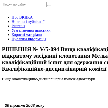
Про ВКДКА
Новини і публікації
Рішення
Узагальнення практики
Корисні матеріали
Публічна інформація
РІШЕННЯ № V/5-094 Вища кваліфікаційн
відкритому засіданні клопотання Мель
кваліфікаційний іспит для одержання с
Кваліфікаційно-дисциплінарній комісії
Вища кваліфікаційно-дисциплінарна комісія адвокатури
30 травня 2008 року