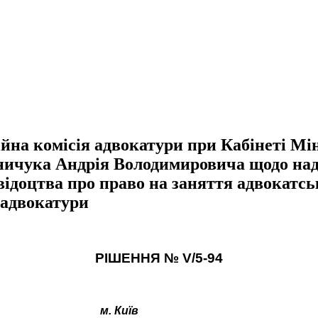
а комісія адвокатури при Кабінеті Мін
ничука Андрія Володимировича щодо над
відоцтва про право на заняття адвокатсь
 адвокатури
РІШЕННЯ №
V
/5-
94
м. Київ