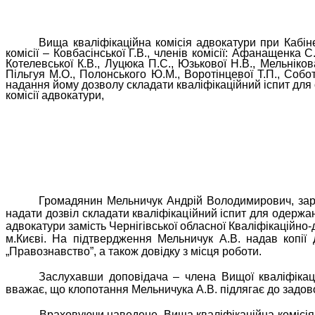
Вища кваліфікаційна комісія адвокатури при Кабінет
комісії – Ковбасінської Г.В., членів комісії: Афанащенка 
Котелевської К.В., Луцюка П.С., Юзькової Н.В., Мельніков
Пільгуя М.О., Полонського Ю.М., Воротінцевої Т.П., Соб
надання йому дозволу складати кваліфікаційний іспит для 
комісії адвокатури,
Громадянин Мельничук Андрій Володимирович, зареє
надати дозвіл складати кваліфікаційний іспит для одержан
адвокатури замість Чернігівської обласної Кваліфікаційно-
м.Києві. На підтвердження Мельничук А.В. надав копії 
„Правознавство”, а також довідку з місця роботи.
Заслухавши доповідача – члена Вищої кваліфікацій
вважає, що клопотання Мельничука А.В. підлягає до задов
Враховуючи наведене, Вища кваліфікаційна комісія 