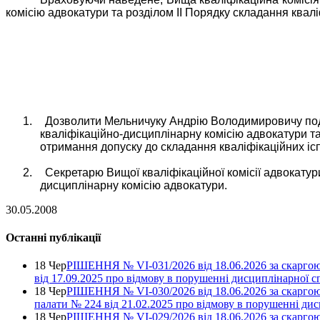
комісію адвокатури та розділом
II
Порядку складання кваліф
1.
Дозволити Мельничуку Андрію Володимировичу пода
кваліфікаційно-дисциплінарну комісію адвокатури та
отримання допуску до складання кваліфікаційних іс
2.
Секретарю Вищої кваліфікаційної комісії адвокату
дисциплінарну комісію адвокатури.
30.05.2008
Останні публікації
18 Чер
РІШЕННЯ № VІ-031/2026 від 18.06.2026 за скаргою
від 17.09.2025 про відмову в порушенні дисциплінарної с
18 Чер
РІШЕННЯ № VІ-030/2026 від 18.06.2026 за скаргою
палати № 224 від 21.02.2025 про відмову в порушенні ди
18 Чер
РІШЕННЯ № VІ-029/2026 від 18.06.2026 за скаргою 