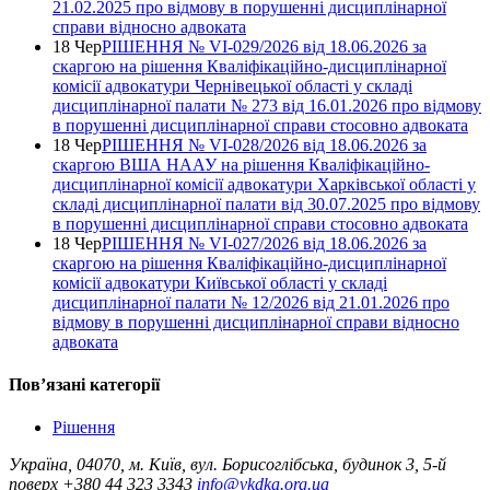
21.02.2025 про відмову в порушенні дисциплінарної
справи відносно адвоката
18 Чер
РІШЕННЯ № VІ-029/2026 від 18.06.2026 за
скаргою на рішення Кваліфікаційно-дисциплінарної
комісії адвокатури Чернівецької області у складі
дисциплінарної палати № 273 від 16.01.2026 про відмову
в порушенні дисциплінарної справи стосовно адвоката
18 Чер
РІШЕННЯ № VІ-028/2026 від 18.06.2026 за
скаргою ВША НААУ на рішення Кваліфікаційно-
дисциплінарної комісії адвокатури Харківської області у
складі дисциплінарної палати від 30.07.2025 про відмову
в порушенні дисциплінарної справи стосовно адвоката
18 Чер
РІШЕННЯ № VІ-027/2026 від 18.06.2026 за
скаргою на рішення Кваліфікаційно-дисциплінарної
комісії адвокатури Київської області у складі
дисциплінарної палати № 12/2026 від 21.01.2026 про
відмову в порушенні дисциплінарної справи відносно
адвоката
Повʼязані категорії
Рішення
Україна, 04070, м. Київ, вул. Борисоглібська, будинок 3, 5-й
поверх
+380 44 323 3343
info@vkdka.org.ua