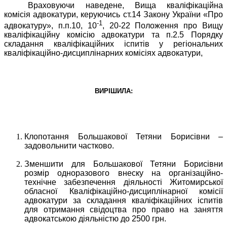
Враховуючи наведене, Вища кваліфікаційна
комісія адвокатури, керуючись ст.14 Закону України «Про
-1
адвокатуру», п.п.10, 10
, 20-22 Положення про Вищу
кваліфікаційну комісію адвокатури та п.2.5 Порядку
складання кваліфікаційних іспитів у регіональних
кваліфікаційно-дисциплінарних комісіях адвокатури,
ВИРІШИЛА:
Клопотання Большакової Тетяни Борисівни –
задовольнити частково.
Зменшити для Большакової Тетяни Борисівни
розмір одноразового внеску на організаційно-
технічне забезпечення діяльності Житомирської
обласної Кваліфікаційно-дисциплінарної комісії
адвокатури за складання кваліфікаційних іспитів
для отримання свідоцтва про право на заняття
адвокатською діяльністю до 2500 грн.