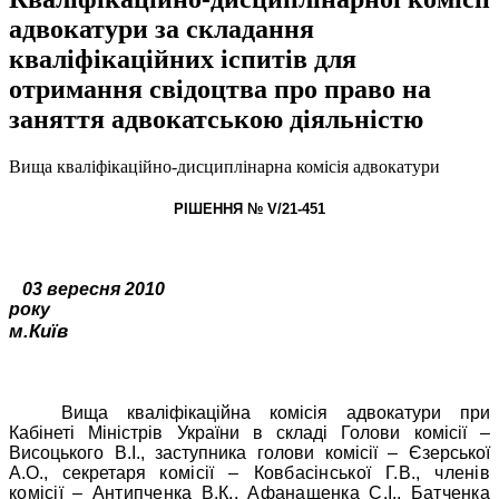
адвокатури за складання
кваліфікаційних іспитів для
отримання свідоцтва про право на
заняття адвокатською діяльністю
Вища кваліфікаційно-дисциплінарна комісія адвокатури
РІШЕННЯ № V/21-451
03 вересня 2010
року
м.Київ
Вища кваліфікаційна комісія адвокатури при
Кабінеті Міністрів України в складі Голови комісії –
Висоцького В.І., заступника голови комісії – Єзерської
А.О., секретаря
комісії – Ковбасінської Г.В., членів
комісії – Антипченка В.К., Афанащенка С.І., Батченка