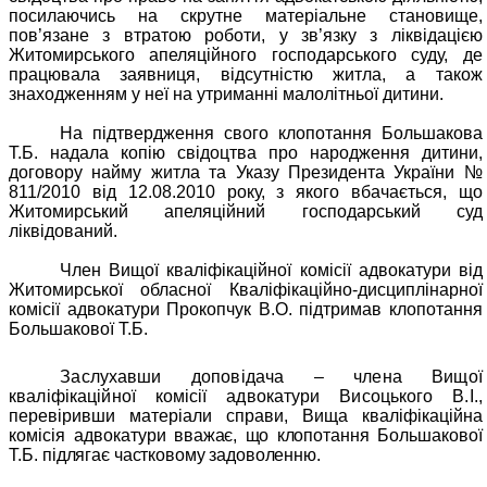
посилаючись на скрутне матеріальне становище,
пов’язане з втратою роботи, у зв’язку з ліквідацією
Житомирського апеляційного господарського суду, де
працювала заявниця, відсутністю житла, а також
знаходженням у неї на утриманні малолітньої дитини.
На підтвердження свого клопотання Большакова
Т.Б. надала копію свідоцтва про народження дитини,
договору найму житла та Указу Президента України №
811/2010 від 12.08.2010 року, з якого вбачається, що
Житомирський апеляційний господарський суд
ліквідований.
Член Вищої кваліфікаційної комісії адвокатури від
Житомирської обласної Кваліфікаційно-дисциплінарної
комісії адвокатури Прокопчук В.О. підтримав клопотання
Большакової Т.Б.
Заслухавши доповідача – члена Вищої
кваліфікаційної комісії адвокатури Висоцького В.І.
,
перевіривши матеріали справи, Вища кваліфікаційна
комісія адвокатури
вважає, що клопотання
Большакової
Т.Б.
підлягає частковому задоволенню.