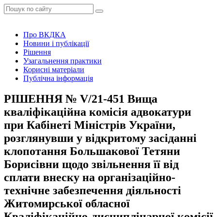
Про ВКДКА
Новини і публікації
Рішення
Узагальнення практики
Корисні матеріали
Публічна інформація
РІШЕННЯ № V/21-451 Вища
кваліфікаційна комісія адвокатури
при Кабінеті Міністрів України,
розглянувши у відкритому засіданні
клопотання Большакової Тетяни
Борисівни щодо звільнення її від
сплати внеску на організаційно-
технічне забезпечення діяльності
Житомирської обласної
Кваліфікаційно-дисциплінарної комісії