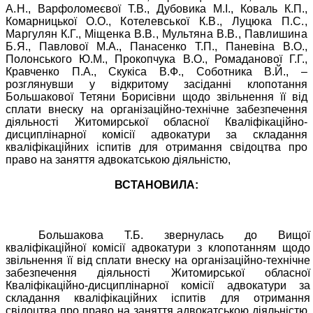
А.Н.,
Варфоломеєвої Т.В., Дубовика М.І., Коваль К.П.,
Комарницької О.О.,
Котелевської К.В., Луцюка П.С.,
Маргулян К.Г., Міщенка В.В., Мультяна В.В., Павлишина
Б.Я.,
Павлової М.А., Панасенко Т.П., Паневіна В.О.,
Полонського Ю.М., Прокопчука В.О., Ромаданової Г.Г.,
Кравченко П.А., Скукіса В.Ф., Соботника В.Й., –
розглянувши у відкритому засіданні клопотання
Большакової Тетяни Борисівни щодо звільнення її від
сплати внеску на організаційно-технічне забезпечення
діяльності Житомирської обласної Кваліфікаційно-
дисциплінарної комісії адвокатури за складання
кваліфікаційних іспитів для отримання свідоцтва про
право на заняття адвокатською діяльністю,
ВСТАНОВИЛА:
Большакова Т.Б. звернулась до Вищої
кваліфікаційної комісії адвокатури з клопотанням щодо
звільнення її від сплати внеску на організаційно-технічне
забезпечення діяльності Житомирської обласної
Кваліфікаційно-дисциплінарної комісії адвокатури за
складання кваліфікаційних іспитів для отримання
свідоцтва про право на заняття адвокатською діяльністю,