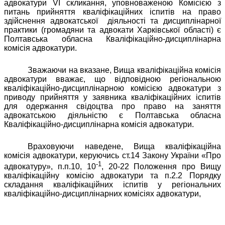
адвокатури VІ скликання
, уповноваженою Комісією з
питань прийняття кваліфікаційних іспитів на право
здійснення адвокатської
діяльності та дисциплінарної
практики (громадяни та адвокати Харківської області) є
Полтавська обласна Кваліфікаційно-дисциплінарна
комісія адвокатури.
Зважаючи на вказане, Вища кваліфікаційна комісія
адвокатури вважає, що відповідною регіональною
кваліфікаційно-дисциплінарною комісією адвокатури з
приводу прийняття у заявника кваліфікаційних іспитів
для одержання свідоцтва про право на заняття
адвокатською діяльністю
є Полтавська обласна
Кваліфікаційно-дисциплінарна комісія адвокатури.
Враховуючи наведене, Вища кваліфікаційна
комісія адвокатури, керуючись ст.14 Закону України «Про
-1
адвокатуру», п.п.10, 10
, 20-22 Положення про Вищу
кваліфікаційну комісію адвокатури та п.2.2 Порядку
складання кваліфікаційних іспитів у регіональних
кваліфікаційно-дисциплінарних комісіях адвокатури,