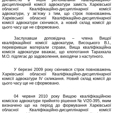
дисциплінарній комісії адвокатури замість Харківської
обласної Кваліфікаційно-дисциплінарної комісії
адвокатури, у зв’язку з тим, що строк повноважень
Харківської обласної Кваліфікаційно-дисциплінарної
комісії адвокатури скінчився, а новий склад комісії до
цього часу ще не сформовано.
Заслухавши доповідача – члена Вищої
кваліфікаційної комісії адвокатури, Висоцького В.І.,
перевіривши матеріали справи, Вища кваліфікаційна
комісія адвокатури вважає, що клопотання Тарахкала
М.О. підлягає до задоволення, виходячи з наступного.
У березні 2009 року скінчився строк повноважень
Харківської обласної Кваліфікаційно-дисциплінарної
комісії адвокатури IV скликання. Новий склад комісії до
цього часу ще не сформовано.
04 червня 2010 року Вищою кваліфікаційною
комісією адвокатури прийнято рішення № V/20-395, яким
визначено що на період до формування
Харківської
обласної Кваліфікаційно-дисциплінарної комісії