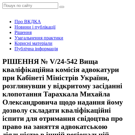
Про ВКДКА
Новини і публікації
Рішення
Узагальнення практики
Корисні матеріали
Публічна інформація
РІШЕННЯ № V/24-542 Вища
кваліфікаційна комісія адвокатури
при Кабінеті Міністрів України,
розглянувши у відкритому засіданні
клопотання Тарахкала Михайла
Олександровича щодо надання йому
дозволу складати кваліфікаційні
іспити для отримання свідоцтва про
право на заняття адвокатською
діяльністю в іншій регіональній