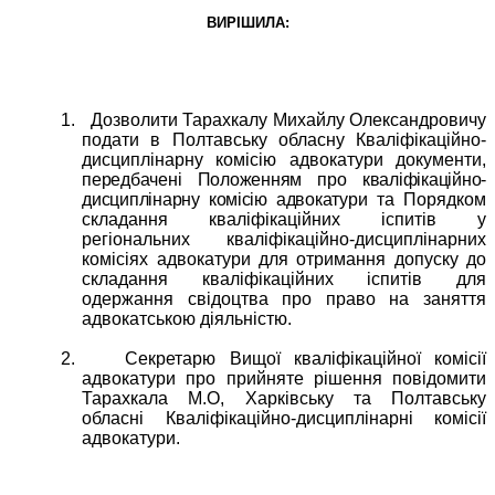
ВИРІШИЛА:
1.
Дозволити Тарахкалу Михайлу Олександровичу
подати в Полтавську обласну Кваліфікаційно-
дисциплінарну комісію адвокатури документи,
передбачені Положенням про кваліфікаційно-
дисциплінарну комісію адвокатури
та Порядком
складання кваліфікаційних іспитів у
регіональних кваліфікаційно-дисциплінарних
комісіях адвокатури для отримання допуску до
складання кваліфікаційних іспитів для
одержання свідоцтва про право на заняття
адвокатською діяльністю.
2.
Секретарю Вищої кваліфікаційної комісії
адвокатури про прийняте рішення повідомити
Тарахкала М.О, Харківську та Полтавську
обласні Кваліфікаційно-дисциплінарні комісії
адвокатури.