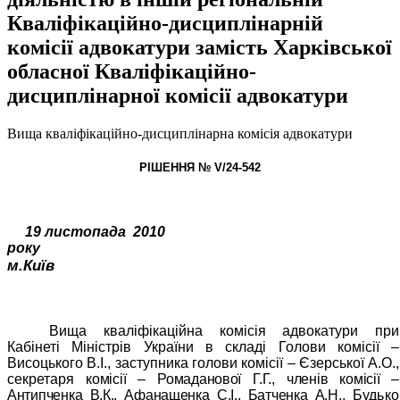
Кваліфікаційно-дисциплінарній
комісії адвокатури замість Харківської
обласної Кваліфікаційно-
дисциплінарної комісії адвокатури
Вища кваліфікаційно-дисциплінарна комісія адвокатури
РІШЕННЯ № V/24-542
19 листопада
2010
року
м.Київ
Вища кваліфікаційна комісія адвокатури при
Кабінеті Міністрів України в складі Голови комісії –
Висоцького В.І., заступника голови комісії – Єзерської А.О.,
секретаря
комісії – Ромаданової Г.Г., членів комісії –
Антипченка В.К., Афанащенка С.І., Батченка А.Н.,
Будько