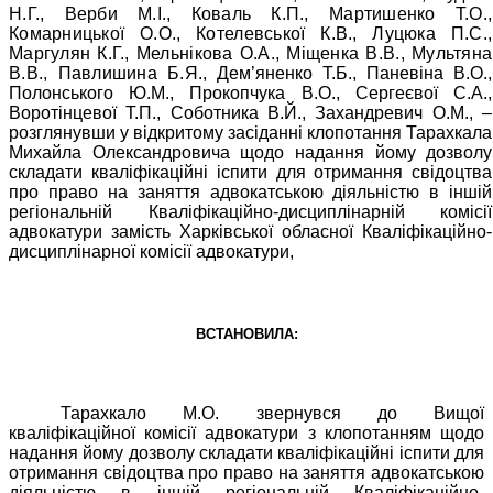
Н.Г., Верби М.І., Коваль К.П., Мартишенко Т.О.,
Комарницької О.О., Котелевської К.В., Луцюка П.С.,
Маргулян К.Г., Мельнікова О.А., Міщенка В.В., Мультяна
В.В., Павлишина Б.Я.,
Дем’яненко Т.Б., Паневіна В.О.,
Полонського Ю.М., Прокопчука В.О., Сергеєвої С.А.,
Воротінцевої Т.П., Соботника В.Й., Захандревич О.М., –
розглянувши у відкритому засіданні клопотання Тарахкала
Михайла Олександровича щодо надання йому дозволу
складати кваліфікаційні іспити для отримання свідоцтва
про право на заняття адвокатською діяльністю в іншій
регіональній Кваліфікаційно-дисциплінарній комісії
адвокатури замість Харківської обласної
Кваліфікаційно-
дисциплінарної комісії адвокатури,
ВСТАНОВИЛА:
Тарахкало М.О. звернувся до Вищої
кваліфікаційної комісії адвокатури з клопотанням щодо
надання йому дозволу складати кваліфікаційні іспити для
отримання свідоцтва про право на заняття адвокатською
діяльністю в іншій регіональній Кваліфікаційно-