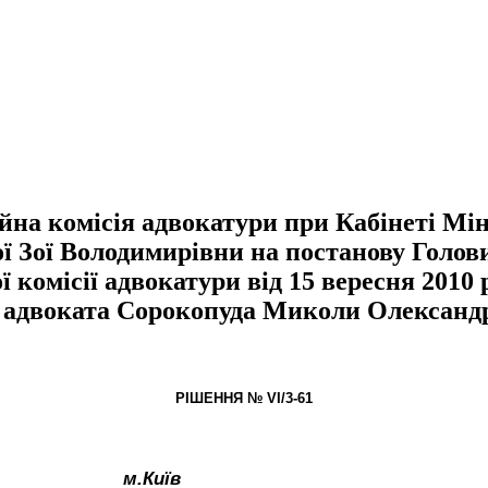
а комісія адвокатури при Кабінеті Міні
ої Зої Володимирівни на постанову Голов
 комісії адвокатури від 15 вересня 2010
о адвоката Сорокопуда Миколи Олександ
РІШЕННЯ № VІ/3-61
м.Київ