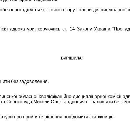
обсязі погоджується з точкою зору Голови дисциплінарної 
сія адвокатури, керуючись ст. 14 Закону України “Про адв
ВИРІШИЛА:
шити без задоволення.
нської обласної Кваліфікаційно-дисциплінарної комісії ад
та Сорокопуда Миколи Олександровича – залишити без змі
окатури про прийняте рішення повідомити скаржницю.