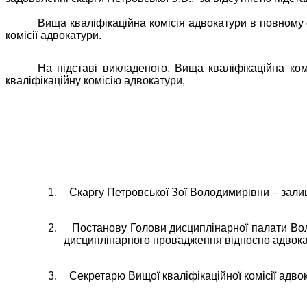
Вища кваліфікаційна комісія адвокатури в повному 
комісії адвокатури.
На підставі викладеного, Вища кваліфікаційна комі
кваліфікаційну комісію адвокатури,
1.
Скаргу Петровської Зої Володимирівни – зали
2.
Постанову Голови дисциплінарної палати Воли
дисциплінарного провадження відносно адвока
3.
Секретарю Вищої кваліфікаційної комісії адв