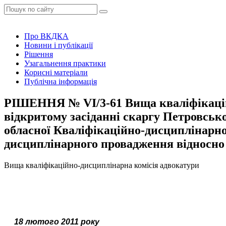
Про ВКДКА
Новини і публікації
Рішення
Узагальнення практики
Корисні матеріали
Публічна інформація
РІШЕННЯ № VІ/3-61 Вища кваліфікаційн
відкритому засіданні скаргу Петровськ
обласної Кваліфікаційно-дисциплінарної
дисциплінарного провадження відносн
Вища кваліфікаційно-дисциплінарна комісія адвокатури
18 лютого 2011 року