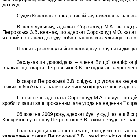
до судді.
Суддя Кононенко пред’явив їй зауваження за запізне
В послідуючому, адвокат Сорокопуд М.А. не підтр
Петровська З.В. вважає, що адвокат Сорокопуд М.О. халатн
як прийшов з нею до суду, робив раніше консультації, то п
Просить розглянути його поведінку, порушити дисци
Заслухавши доповідача – члена Вищої кваліфікацій
вважає, що скарга Петровської З.В. не підлягає задоволен
Із скарги Петровської З.В. слідує, що угода на веде
ніяких зобов’язань, належним чином оформлених, у адвокат
Із пояснень адвоката Сорокопуд М.А. слідує, що ді
зробити запит за її проханням, але угода на ведення її спр
06 жовтня 2009 року, адвокат був
у суді по іншій с
Конкретно суті спору Петровської З.В. з ким-небудь не знає
Голова дисциплінарної палати, виходячи з встано
задоволенні скарги Петровської З.В.,
за відсутністю підст