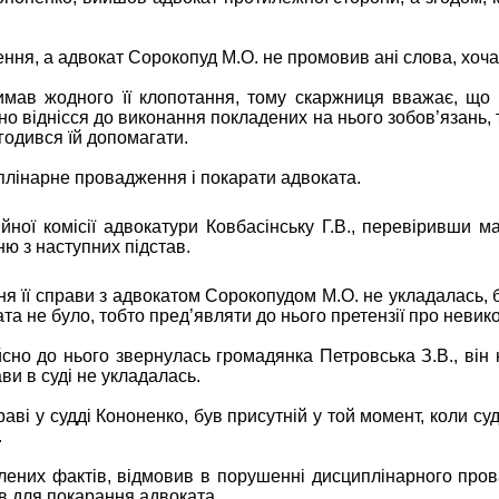
ння, а адвокат Сорокопуд М.О. не промовив ані слова, хоча 
имав жодного її клопотання, тому скаржниця вважає, що 
о віднісся до виконання покладених на нього зобов’язань, та
огодився їй допомагати.
плінарне провадження і покарати адвоката.
ної комісії адвокатури Ковбасінську Г.В., перевіривши м
ню з наступних підстав.
ння її справи з адвокатом Сорокопудом М.О. не укладалась, 
а не було, тобто пред’являти до нього претензії про невико
йсно до нього звернулась громадянка Петровська З.В., він н
ави в суді не укладалась.
праві у судді Кононенко, був присутній у той момент, коли су
.
влених фактів, відмовив в порушенні дисциплінарного про
ав для покарання адвоката.