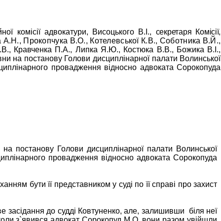
ної комісії адвокатури, Висоцького В.І.,
секретаря Комісії,
 А.Н., Прокопчука В.О., Котелевської К.В., Соботника В.Й.,
В., Кравченка П.А., Липка Я.Ю., Костюка В.В., Божика В.І.,
рівни на постанову Голови дисциплінарної палати Волинської
исциплінарного провадження відносно адвоката Сорокопуда
В. на постанову Голови дисциплінарної палати Волинської
исциплінарного провадження відносно адвоката Сорокопуда
ханням бути її представником у суді по її справі про захист
ве засідання до судді Ковтуненко, але, залишивши
біля неї
 коли з`явився адвокат Сорокопуд М.О. вони разом увійшли