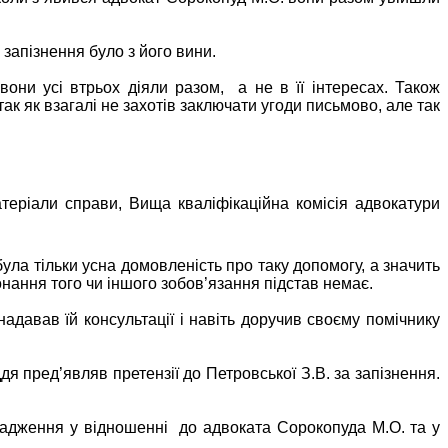
запізнення було з його вини.
вони усі втрьох діяли разом,
а не в її інтересах. Також
к як взагалі не захотів заключати угоди письмово, але так
атеріали справи, Вища кваліфікаційна комісія адвокатури
була тільки усна домовленість про таку допомогу, а значить
нання того чи іншого зобов’язання підстав немає.
адавав їй консультації і навіть доручив своєму помічнику
ддя пред’являв претензії до Петровської З.В. за запізнення.
вадження у відношенні
до адвоката Сорокопуда М.О. та у