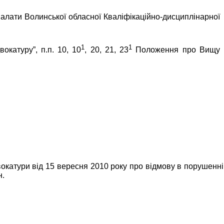
палати Волинської обласної Кваліфікаційно-дисциплінарної
1
1
окатуру”, п.п. 10, 10
, 20, 21, 23
Положення про Вищу
вокатури від 15 вересня 2010 року про відмову в порушенні
н.