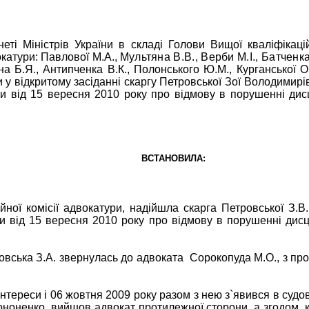
еті Міністрів України в складі Голови Вищої кваліфікацій
окатури: Павлової М.А.,
Мультяна В.В., Верби М.І., Батченка
а Б.Я., Антипченка В.К., Полонського Ю.М., Курганської О.
ши у відкритому засіданні скаргу Петровської Зої Володими
тури від 15 вересня 2010 року про відмову в порушенні д
ВСТАНОВИЛА:
йної комісії адвокатури, надійшла скарга Петровської З.
ури від 15 вересня 2010 року про відмову в порушенні д
ровська З.А. звернулась до адвоката
Сорокопуда М.О., з про
нтереси і 06 жовтня 2009 року разом з нею з`явився в судо
і Кононенко, вийшов адвокат протилежної сторони, а згодом,