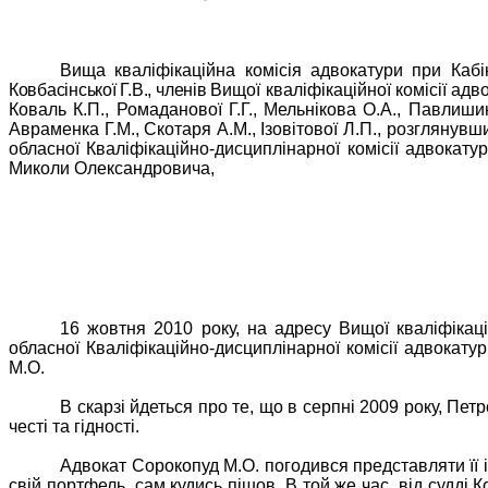
Вища кваліфікаційна комісія адвокатури при Кабін
Ковбасінської Г.В., членів
Вищої кваліфікаційної комісії адв
Коваль К.П., Ромаданової Г.Г., Мельнікова О.А., Павлишин
Авраменка Г.М., Скотаря А.М., Ізовітової Л.П., розглянув
обласної Кваліфікаційно-дисциплінарної комісії адвока
Миколи Олександровича,
16 жовтня 2010 року, на адресу Вищої кваліфікаці
обласної Кваліфікаційно-дисциплінарної комісії адвокат
М.О.
В скарзі йдеться про те, що в серпні 2009 року, Пет
честі та гідності.
Адвокат Сорокопуд М.О. погодився представляти її і
свій портфель, сам кудись пішов. В той же час, від судд