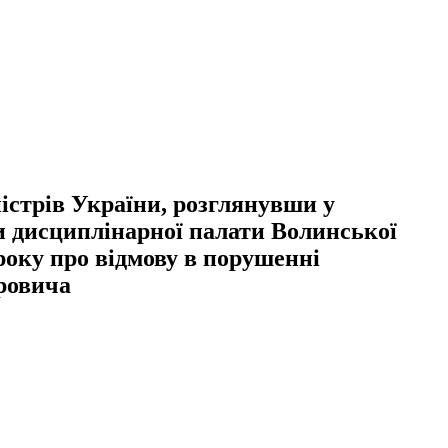
стрів України, розглянувши у
и дисциплінарної палати Волинської
 року про відмову в порушенні
ровича