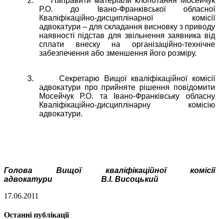
2.
Направити матеріали клопотання Мосейчук
Р.О. до Івано-Франківської обласної
Кваліфікаційно-дисциплінарної комісії
адвокатури – для складання висновку з приводу
наявності підстав для звільнення заявника від
сплати внеску на організаційно-технічне
забезпечення або зменшення його розміру.
3.
Секретарю Вищої кваліфікаційної комісії
адвокатури про прийняте рішення повідомити
Мосейчук Р.О. та Івано-Франківську обласну
Кваліфікаційно-дисциплінарну комісію
адвокатури.
Голова Вищої кваліфікаційної комісії
адвокатури
В.І. Висоцький
17.06.2011
Останні публікації