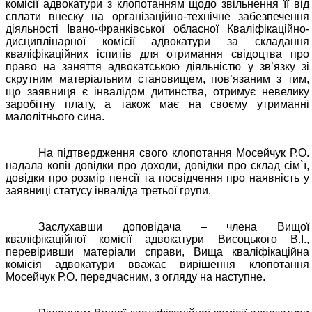
комісії адвокатури з клопотанням щодо звільнення її від
сплати внеску на організаційно-технічне забезпечення
діяльності Івано-Франківської обласної Кваліфікаційно-
дисциплінарної комісії адвокатури за складання
кваліфікаційних іспитів для отримання свідоцтва про
право на заняття адвокатською діяльністю у зв’язку зі
скрутним матеріальним становищем, пов’язаним з тим,
що заявниця є інвалідом дитинства, отримує невелику
заробітну плату, а також має на своєму утриманні
малолітнього сина.
На підтвердження свого клопотання Мосейчук Р.О.
надала копії довідки про доходи, довідки про склад сім`ї,
довідки про розмір пенсії та посвідчення про наявність у
заявниці статусу інваліда третьої групи.
Заслухавши доповідача – члена Вищої
кваліфікаційної комісії адвокатури Висоцького В.І.,
перевіривши матеріали справи, Вища кваліфікаційна
комісія адвокатури вважає вирішення клопотання
Мосейчук Р.О. передчасним, з огляду на наступне.