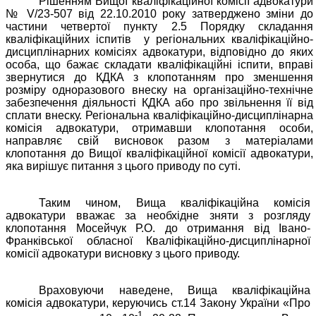
Рішенням Вищої кваліфікаційної комісії адвокатури
№
V/23-507 від 22.10.2010 року
затверджено зміни до
частини четвертої пункту 2.5 Порядку складання
кваліфікаційних іспитів
у регіональних кваліфікаційно-
дисциплінарних комісіях адвокатури, відповідно до яких
особа, що бажає складати кваліфікаційні іспити, вправі
звернутися до КДКА з клопотанням про зменшення
розміру одноразового внеску на організаційно-технічне
забезпечення діяльності КДКА або про звільнення її від
сплати внеску. Регіональна кваліфікаційно-дисциплінарна
комісія адвокатури, отримавши клопотання особи,
направляє свій висновок разом з матеріалами
клопотання до Вищої кваліфікаційної комісії адвокатури,
яка вирішує питання з цього приводу по суті.
Таким чином, Вища кваліфікаційна комісія
адвокатури вважає за необхідне зняти з розгляду
клопотання Мосейчук Р.О. до отримання від Івано-
Франківської обласної Кваліфікаційно-дисциплінарної
комісії адвокатури висновку з цього приводу.
Враховуючи наведене, Вища кваліфікаційна
комісія адвокатури, керуючись ст.14 Закону України «Про
-1