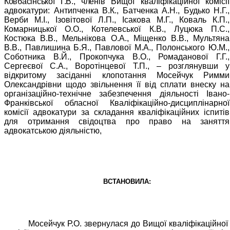
Ковбасінської Г.В., членів
Вищої кваліфікаційної комісії
адвокатури: Антипченка В.К., Батченка А.Н., Будько Н.Г.,
Верби М.І., Ізовітової Л.П., Ісакова М.Г., Коваль К.П.,
Комарницької О.О., Котелевської К.В., Луцюка П.С.,
Костюка В.В., Мельнікова О.А., Міщенко В.В., Мультяна
В.В., Павлишина Б.Я., Павлової М.А., Полонського Ю.М.,
Соботника В.Й., Прокопчука В.О., Ромаданової Г.Г.,
Сергеєвої С.А., Воротінцевої Т.П.,
–
розглянувши у
відкритому засіданні клопотання Мосейчук Римми
Олександрівни щодо звільнення її від сплати внеску на
організаційно-технічне забезпечення діяльності Івано-
Франківської обласної Кваліфікаційно-дисциплінарної
комісії адвокатури за складання кваліфікаційних іспитів
для отримання свідоцтва про право на заняття
адвокатською діяльністю,
ВСТАНОВИЛА:
Мосейчук Р.О. звернулася до Вищої кваліфікаційної