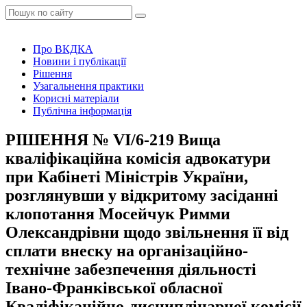
Про ВКДКА
Новини і публікації
Рішення
Узагальнення практики
Корисні матеріали
Публічна інформація
РІШЕННЯ № VІ/6-219 Вища
кваліфікаційна комісія адвокатури
при Кабінеті Міністрів України,
розглянувши у відкритому засіданні
клопотання Мосейчук Римми
Олександрівни щодо звільнення її від
сплати внеску на організаційно-
технічне забезпечення діяльності
Івано-Франківської обласної
Кваліфікаційно-дисциплінарної комісії