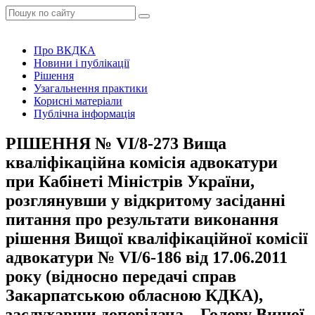
Про ВКДКА
Новини і публікації
Рішення
Узагальнення практики
Корисні матеріали
Публічна інформація
РІШЕННЯ № VІ/8-273 Вища
кваліфікаційна комісія адвокатури
при Кабінеті Міністрів України,
розглянувши у відкритому засіданні
питання про результати виконання
рішення Вищої кваліфікаційної комісії
адвокатури № VІ/6-186 від 17.06.2011
року (відносно передачі справ
Закарпатською обласною КДКА),
заслухавши доповідача – Голову Вищої