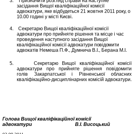
3.
Призначити розгляд справи на наступне
засідання Вищої кваліфікаційної комісії
адвокатури, яке відбудеться 21 жовтня 2011 року, о
10.00 годині у місті Києві.
4.
Секретарю Вищої кваліфікаційної комісії
адвокатури про прийняте рішення та місце і час
проведення наступного засідання Вищої
кваліфікаційної комісії адвокатури
повідомити
адвокатів Немеша П.Ф., Думнича В.І., Берана М.І.
5.
Секретарю Вищої кваліфікаційної комісії
адвокатури про прийняте рішення повідомити
голів Закарпатської і Рівненської обласних
кваліфікаційно-дисциплінарних комісій адвокатури.
Голова Вищої кваліфікаційної комісії
адвокатури
В.І. Висоцький