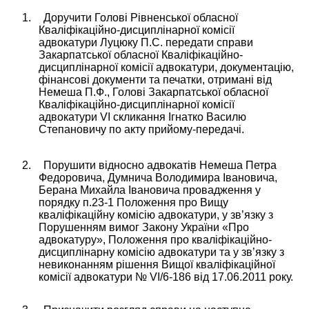
1.
Доручити
Голові Рівненської обласної
Кваліфікаційно-дисциплінарної комісії
адвокатури Луцюку П.С. передати справи
Закарпатської обласної
Кваліфікаційно-
дисциплінарної комісії адвокатури
, документацію,
фінансові документи та печатки, отримані від
Немеша П.Ф., Голові Закарпатської обласної
Кваліфікаційно-дисциплінарної комісії
адвокатури
VІ скликання Ігнатко Василю
Степановичу по акту прийому-передачі.
2.
Порушити відносно адвокатів Немеша Петра
Федоровича, Думнича Володимира Івановича,
Берана Михайла Івановича провадження у
порядку п.23-1 Положення про Вищу
кваліфікаційну комісію адвокатури, у зв’язку з
Порушенням вимог Закону України «Про
адвокатуру», Положення про кваліфікаційно-
дисциплінарну комісію адвокатури та у зв’язку з
невиконанням рішення Вищої кваліфікаційної
комісії адвокатури №
VІ
/6-186 від 17.06.2011 року.