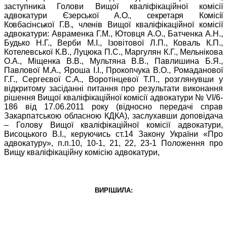
заступника Голови Вищої кваліфікаційної комісії
адвокатури
Єзерської А.О., секретаря Комісії
Ковбасінської Г.В., членів
Вищої кваліфікаційної комісії
адвокатури: Авраменка Г.М., Ютовця А.О., Батченка А.Н.,
Будько Н.Г., Верби М.І., Ізовітової Л.П., Коваль К.П.,
Котелевської К.В., Луцюка П.С., Маргулян К.Г., Мельнікова
О.А., Міщенка В.В., Мультяна В.В., Павлишина Б.Я.,
Павлової М.А., Яроша І.І., Прокопчука В.О., Ромаданової
Г.Г., Сергеєвої С.А., Воротінцевої Т.П., розглянувши у
відкритому засіданні питання про результати виконання
рішення Вищої кваліфікаційної комісії адвокатури №
VІ
/6-
186 від 17.06.2011 року (відносно передачі справ
Закарпатською обласною КДКА), заслухавши доповідача
– Голову Вищої кваліфікаційної комісії адвокатури,
Висоцького В.І., керуючись ст.14 Закону України «Про
адвокатуру», п.п.10, 10-1, 21, 22, 23-1 Положення про
Вищу кваліфікаційну комісію адвокатури,
ВИРІШИЛА: