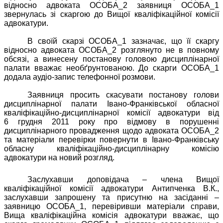
відносно адвоката ОСОБА_2 заявниця ОСОБА_1
звернулась зі скаргою до Вищої кваліфікаційної комісії
адвокатури.
В своїй скарзі ОСОБА_1 зазначає, що її скаргу
відносно адвоката ОСОБА_2 розглянуто не в повному
обсязі, а винесену постанову головою дисциплінарної
палати вважає необґрунтованою. До скарги ОСОБА_1
додала аудіо-запис телефонної розмови.
Заявниця просить скасувати постанову голови
дисциплінарної палати Івано-Франківської обласної
кваліфікаційно-дисциплінарної комісії адвокатури від
6 грудня 2011 року про відмову в порушенні
дисциплінарного провадження щодо адвоката ОСОБА_2
та матеріали перевірки повернути в Івано-Франківську
обласну кваліфікаційно-дисциплінарну комісію
адвокатури на новий розгляд.
Заслухавши доповідача – члена Вищої
кваліфікаційної комісії адвокатури Антипченка В.К.,
заслухавши запрошену та присутню на засіданні –
заявницю ОСОБА_1, перевіривши матеріали справи,
Вища кваліфікаційна комісія адвокатури вважає, що