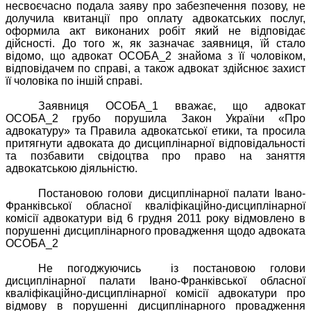
несвоєчасно подала заяву про забезпечення позову, не
долучила квитанції про оплату адвокатських послуг,
оформила
акт виконаних робіт
який
не відповідає
дійсності. До того ж, як зазначає заявниця, їй стало
відомо, що адвокат ОСОБА_2 знайома з її чоловіком,
відповідачем по справі, а також адвокат здійснює захист
її чоловіка по іншій справі.
Заявниця ОСОБА_1 вважає, що адвокат
ОСОБА_2 грубо порушила Закон України «Про
адвокатуру» та Правила адвокатської етики, та просила
притягнути адвоката до дисциплінарної відповідальності
та позбавити свідоцтва про право на заняття
адвокатською діяльністю.
Постановою голови дисциплінарної палати Івано-
Франківської обласної кваліфікаційно-дисциплінарної
комісії адвокатури від 6 грудня 2011 року відмовлено в
порушенні дисциплінарного провадження щодо адвоката
ОСОБА_2
Не погоджуючись
із постановою голови
дисциплінарної палати Івано-Франківської обласної
кваліфікаційно-дисциплінарної комісії адвокатури про
відмову в порушенні дисциплінарного провадження