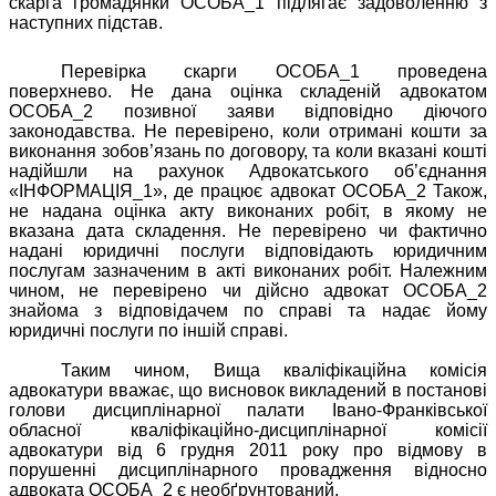
скарга громадянки ОСОБА_1 підлягає задоволенню з
наступних підстав.
Перевірка скарги ОСОБА_1 проведена
поверхнево. Не дана оцінка складеній адвокатом
ОСОБА_2 позивної заяви відповідно діючого
законодавства. Не перевірено, коли отримані кошти за
виконання зобов’язань по договору, та коли вказані кошті
надійшли на рахунок Адвокатського об’єднання
«ІНФОРМАЦІЯ_1», де працює адвокат ОСОБА_2 Також,
не надана оцінка акту виконаних робіт, в якому не
вказана дата складення. Не перевірено чи фактично
надані юридичні послуги відповідають юридичним
послугам зазначеним в акті виконаних робіт. Належним
чином, не перевірено чи дійсно адвокат ОСОБА_2
знайома з відповідачем по справі та надає йому
юридичні послуги по іншій справі.
Таким чином, Вища кваліфікаційна комісія
адвокатури вважає, що висновок викладений в постанові
голови дисциплінарної палати Івано-Франківської
обласної кваліфікаційно-дисциплінарної комісії
адвокатури від 6 грудня 2011 року про відмову в
порушенні дисциплінарного провадження відносно
адвоката ОСОБА_2 є необґрунтований.