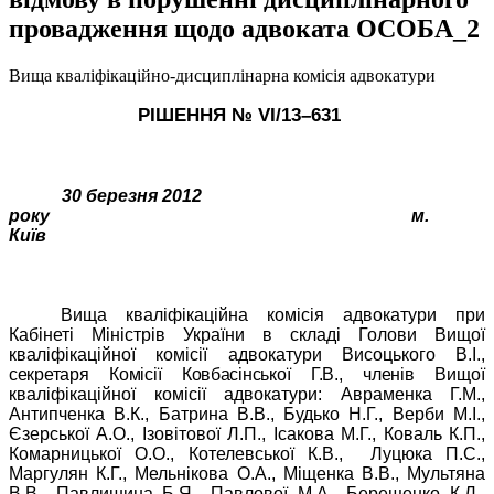
провадження щодо адвоката ОСОБА_2
Вища кваліфікаційно-дисциплінарна комісія адвокатури
РІШЕННЯ № VІ/
1
3
–
631
30 березня 2012
року
м.
Київ
Вища кваліфікаційна комісія адвокатури при
Кабінеті Міністрів України в складі Голови Вищої
кваліфікаційної комісії адвокатури Висоцького В.І.,
секретаря Комісії Ковбасінської Г.В., членів
Вищої
кваліфікаційної комісії адвокатури: Авраменка Г.М.,
Антипченка В.К., Батрина В.В., Будько Н.Г., Верби М.І.,
Єзерської А.О., Ізовітової Л.П., Ісакова М.Г., Коваль К.П.,
Комарницької О.О., Котелевської К.В.,
Луцюка
П.С.,
Маргулян К.Г., Мельнікова О.А., Міщенка В.В., Мультяна
В.В., Павлишина
Б.Я., Павлової М.А., Берещенко
К.Л.,