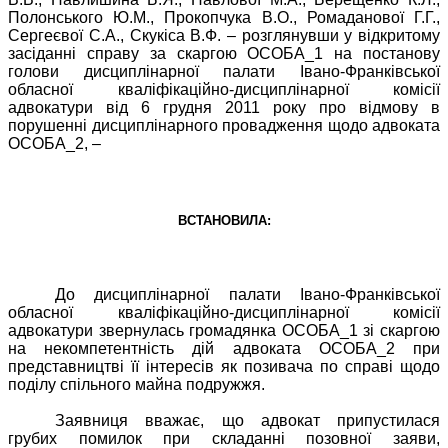
Полонського Ю.М., Прокопчука В.О., Ромаданової Г.Г.,
Сергеєвої С.А., Скукіса В.Ф.
–
розглянувши у відкритому
засіданні справу за скаргою ОСОБА_1 на постанову
голови дисциплінарної палати Івано-Франківської
обласної кваліфікаційно-дисциплінарної комісії
адвокатури від 6 грудня 2011 року про відмову в
порушенні дисциплінарного провадження щодо адвоката
ОСОБА_2, –
ВСТАНОВИЛА:
До дисциплінарної палати Івано-Франківської
обласної кваліфікаційно-дисциплінарної комісії
адвокатури звернулась громадянка ОСОБА_1 зі скаргою
на некомпетентність дій адвоката ОСОБА_2 при
представництві її інтересів як позивача по справі щодо
поділу спільного майна подружжя.
Заявниця вважає, що адвокат припустилася
грубих помилок при складанні позовної заяви,