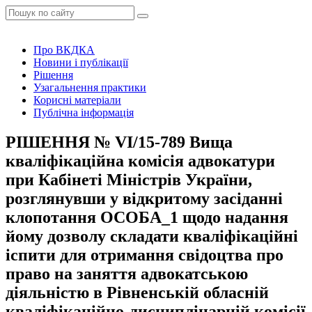
Про ВКДКА
Новини і публікації
Рішення
Узагальнення практики
Корисні матеріали
Публічна інформація
РІШЕННЯ № VІ/15-789 Вища
кваліфікаційна комісія адвокатури
при Кабінеті Міністрів України,
розглянувши у відкритому засіданні
клопотання ОСОБА_1 щодо надання
йому дозволу складати кваліфікаційні
іспити для отримання свідоцтва про
право на заняття адвокатською
діяльністю в Рівненській обласній
кваліфікаційно-дисциплінарній комісії