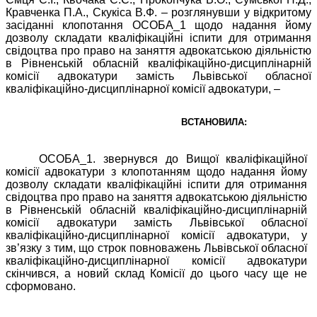
Кравченка П.А., Скукіса В.Ф.
–
розглянувши у відкритому
засіданні клопотання ОСОБА_1 щодо надання йому
дозволу складати кваліфікаційні іспити для отримання
свідоцтва про право на заняття адвокатською діяльністю
в Рівненській обласній кваліфікаційно-дисциплінарній
комісії адвокатури замість Львівської обласної
кваліфікаційно-дисциплінарної комісії адвокатури, –
ВСТАНОВИЛА:
ОСОБА_1. звернувся до Вищої кваліфікаційної
комісії адвокатури з клопотанням щодо надання йому
дозволу складати кваліфікаційні іспити для отримання
свідоцтва про право на заняття адвокатською діяльністю
в Рівненській обласній кваліфікаційно-дисциплінарній
комісії адвокатури замість Львівської обласної
кваліфікаційно-дисциплінарної комісії адвокатури, у
зв’язку з тим, що строк повноважень Львівської обласної
кваліфікаційно-дисциплінарної комісії адвокатури
скінчився, а новий склад Комісії до цього часу ще не
сформовано.