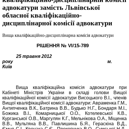
адвокатури замість Львівської
обласної кваліфікаційно-
дисциплінарної комісії адвокатури
Вища кваліфікаційно-дисциплінарна комісія адвокатури
РІШЕННЯ № VІ/1
5
-7
89
2
5
трав
ня 2012
року
м.
Київ
Вища кваліфікаційна комісія адвокатури при
Кабінеті Міністрів України в складі голови Вищої
кваліфікаційної комісії адвокатури Висоцького В.І.,
членів
Вищої кваліфікаційної комісії адвокатури: Авраменка Г.М.,
Антипченка В.К., Батрина В.В., Будько Н.Г., Бондаря М.І.,
Божика В.І., Комарницької О.О., Котелевської К.В.,
Курганської О.В., Маргулян К.Г., Мельнікова О.А., Міщенка
В.В., Мультяна В.В., Павлишина
Б.Я., Гераскіна В.Д.,
Ємця С.І., Квочака С.Є., Прокопчука В.О., Сумської
Н.Д.,