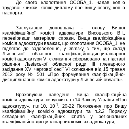
До свого клопотання ОСОБА_1. надав копію
трудової книжки, копію диплому про вищу освіту, копію
паспорта.
Заслухавши доповідача – голову Вищої
кваліфікаційної комісії адвокатури Висоцького В.І.,
перевіривши матеріали справи, Вища кваліфікаційна
комісія адвокатури вважає, що клопотання ОСОБА_1. не
підлягає до задоволення, у зв’язку з тим, що склад
Львівської обласної кваліфікаційно-дисциплінарної
комісії адвокатури VI скликання сформовано на підставі
рішення Львівської обласної ради
III
пленарного
засідання XVI чергової сесії VI скликання від 15 травня
2012 року № 501 «Про формування кваліфікаційно-
дисциплінарної комісії адвокатури у Львівській області».
Враховуючи наведене, Вища кваліфікаційна
комісія адвокатури, керуючись ст.14 Закону України «Про
-1
адвокатуру», п.п.10, 10
, 20-22 Положення про Вищу
кваліфікаційну комісію адвокатури та п.2.2 Порядку
складання кваліфікаційних іспитів у регіональних
кваліфікаційно-дисциплінарних комісіях адвокатури, –