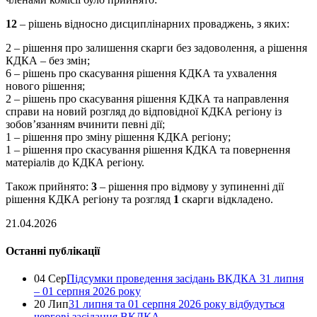
12
– рішень відносно дисциплінарних проваджень, з яких:
2 – рішення про залишення скарги без задоволення, а рішення
КДКА – без змін;
6 – рішень про скасування рішення КДКА та ухвалення
нового рішення;
2 – рішень про скасування рішення КДКА та направлення
справи на новий розгляд до відповідної КДКА регіону із
зобов’язанням вчинити певні дії;
1 – рішення про зміну рішення КДКА регіону;
1 – рішення про скасування рішення КДКА та повернення
матеріалів до КДКА регіону.
Також прийнято:
3
– рішення про відмову у зупиненні дії
рішення КДКА регіону та розгляд
1
скарги відкладено.
21.04.2026
Останні публікації
04 Сер
Підсумки проведення засідань ВКДКА 31 липня
– 01 серпня 2026 року
20 Лип
31 липня та 01 серпня 2026 року відбудуться
чергові засідання ВКДКА