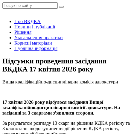
Про ВКДКА
Новини і публікації
Рішення
Узагальнення практики
Корисні матеріали
Публічна інформація
Підсумки проведення засідання
ВКДКА 17 квітня 2026 року
Вища кваліфікаційно-дисциплінарна комісія адвокатури
17 квітня 2026 року відбулося засідання Вищої
кваліфікаційно-дисциплінарної комісії адвокатури. На
засіданні за 3 скаргами з’явилися сторони.
За результатом розгляду 13 скарг на рішення КДКА регіону та
3 клопотань щодо зупинення дії рішення КДКА регіону,
членами комісії було прийнято: