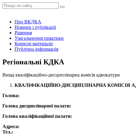
Про ВКДКА
Новини і публікації
Рішення
Узагальнення практики
Корисні матеріали
Публічна інформація
Регіональні КДКА
Вища кваліфікаційно-дисциплінарна комісія адвокатури
КВАЛІФІКАЦІЙНО-ДИСЦИПЛІНАРНА КОМІСІЯ 
Голова:
Голова дисциплінарної палати:
Голова кваліфікаційної палати:
Адреса:
Тел.: