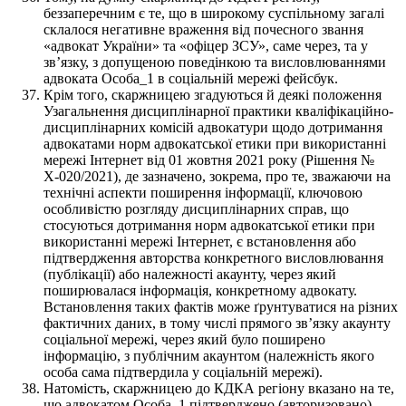
беззаперечним є те, що в широкому суспільному загалі
склалося негативне враження від почесного звання
«адвокат України» та «офіцер ЗСУ», саме через, та у
зв’язку, з допущеною поведінкою та висловлюваннями
адвоката Особа_1 в соціальній мережі фейсбук.
Крім того, скаржницею згадуються й деякі положення
Узагальнення дисциплінарної практики кваліфікаційно-
дисциплінарних комісій адвокатури щодо дотримання
адвокатами норм адвокатської етики при використанні
мережі Інтернет від 01 жовтня 2021 року (Рішення №
Х-020/2021), де зазначено, зокрема, про те, зважаючи на
технічні аспекти поширення інформації, ключовою
особливістю розгляду дисциплінарних справ, що
стосуються дотримання норм адвокатської етики при
використанні мережі Інтернет, є встановлення або
підтвердження авторства конкретного висловлювання
(публікації) або належності акаунту, через який
поширювалася інформація, конкретному адвокату.
Встановлення таких фактів може ґрунтуватися на різних
фактичних даних, в тому числі прямого зв’язку акаунту
соціальної мережі, через який було поширено
інформацію, з публічним акаунтом (належність якого
особа сама підтвердила у соціальній мережі).
Натомість, скаржницею до КДКА регіону вказано на те,
що адвокатом Особа_1 підтверджено (авторизовано)