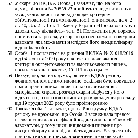
У скарзі до ВКДКА Особа_1 зазначає, що, на його
думку, рішення № 208/2023 прийнято з недотриманням
засад змагальності та не відповідає критеріям
обґрунтованості та вмотивованості, опираючись на ч. 2
ст. 40, абз. 2 ч. 1 ст. 41 Закону України «Про адвокатуру і
адвокатську діяльність» та п. 51 Положення про порядок
прийняття та розгляду скарг щодо неналежної поведінки
адвоката, яка може мати наслідком його дисциплінарну
відповідальність.
Особа_1 посилається на рішення ВКДКА № X-018/2019
від 04 жовтня 2019 року в контексті додержання
критеріїв обґрунтованості та вмотивованості рішень,
посилається на практику ЄСПЛ щодо цього.
Вказує, що, на його думку, рішення КДКА регіону
жодним чином не вмотивоване, оскільки було порушено
право представника адвоката на ознайомлення з
матеріалами справи, розгляд скарги відбувся у його
відсутність, а його клопотання про відкладення розгляду
від 19 грудня 2023 року було проігноровано.
Також Особа_1 зазначає, що, на його думку, КДКА
регіону не враховано, що Особа_2 зловживала правом
на звернення до кваліфікаційно-дисциплінарної комісії
адвокатури, у тому числі ініціювання питання про
дисциплінарну відповідальність адвоката без достатніх
підстав, і використовувала зазначене право як засіб