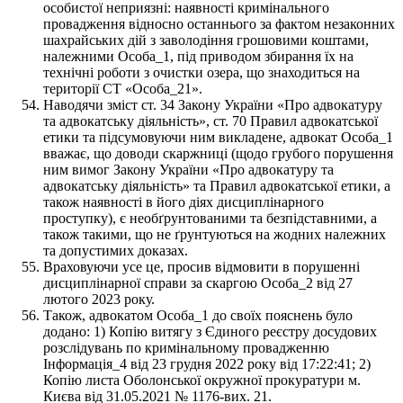
особистої неприязні: наявності кримінального
провадження відносно останнього за фактом незаконних
шахрайських дій з заволодіння грошовими коштами,
належними Особа_1, під приводом збирання їх на
технічні роботи з очистки озера, що знаходиться на
території СТ «Особа_21».
Наводячи зміст ст. 34 Закону України «Про адвокатуру
та адвокатську діяльність», ст. 70 Правил адвокатської
етики та підсумовуючи ним викладене, адвокат Особа_1
вважає, що доводи скаржниці (щодо грубого порушення
ним вимог Закону України «Про адвокатуру та
адвокатську діяльність» та Правил адвокатської етики, а
також наявності в його діях дисциплінарного
проступку), є необґрунтованими та безпідставними, а
також такими, що не ґрунтуються на жодних належних
та допустимих доказах.
Враховуючи усе це, просив відмовити в порушенні
дисциплінарної справи за скаргою Особа_2 від 27
лютого 2023 року.
Також, адвокатом Особа_1 до своїх пояснень було
додано: 1) Копію витягу з Єдиного реєстру досудових
розслідувань по кримінальному провадженню
Інформація_4 від 23 грудня 2022 року від 17:22:41; 2)
Копію листа Оболонської окружної прокуратури м.
Києва від 31.05.2021 № 1176-вих. 21.