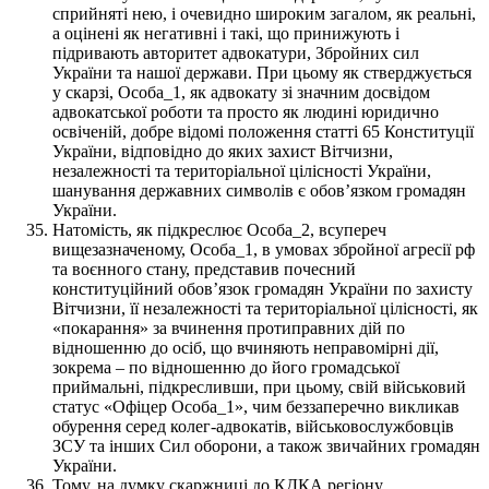
сприйняті нею, і очевидно широким загалом, як реальні,
а оцінені як негативні і такі, що принижують і
підривають авторитет адвокатури, Збройних сил
України та нашої держави. При цьому як стверджується
у скарзі, Особа_1, як адвокату зі значним досвідом
адвокатської роботи та просто як людині юридично
освіченій, добре відомі положення статті 65 Конституції
України, відповідно до яких захист Вітчизни,
незалежності та територіальної цілісності України,
шанування державних символів є обов’язком громадян
України.
Натомість, як підкреслює Особа_2, всупереч
вищезазначеному, Особа_1, в умовах збройної агресії рф
та воєнного стану, представив почесний
конституційний обов’язок громадян України по захисту
Вітчизни, її незалежності та територіальної цілісності, як
«покарання» за вчинення протиправних дій по
відношенню до осіб, що вчиняють неправомірні дії,
зокрема – по відношенню до його громадської
приймальні, підкресливши, при цьому, свій військовий
статус «Офіцер Особа_1», чим беззаперечно викликав
обурення серед колег-адвокатів, військовослужбовців
ЗСУ та інших Сил оборони, а також звичайних громадян
України.
Тому, на думку скаржниці до КДКА регіону,