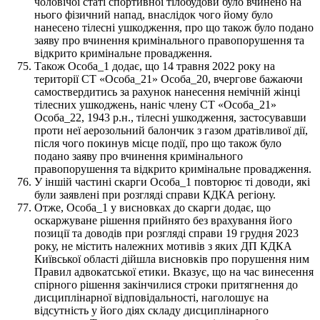
чоловічої статі спортивної тілобудови було вчинено на
нього фізичний напад, внаслідок чого йому було
нанесено тілесні ушкодження, про що також було подано
заяву про вчинення кримінального правопорушення та
відкрито кримінальне провадження.
Також Особа_1 додає, що 14 травня 2022 року на
території СТ «Особа_21» Особа_20, вчергове бажаючи
самоствердитись за рахунок нанесення немічній жінці
тілесних ушкоджень, наніс члену СТ «Особа_21»
Особа_22, 1943 р.н., тілесні ушкодження, застосувавши
проти неї аерозольний балончик з газом дратівливої дії,
після чого покинув місце події, про що також було
подано заяву про вчинення кримінального
правопорушення та відкрито кримінальне провадження.
У іншій частині скарги Особа_1 повторює ті доводи, які
були заявлені при розгляді справи КДКА регіону.
Отже, Особа_1 у висновках до скарги додає, що
оскаржуване рішення прийнято без врахування його
позиції та доводів при розгляді справи 19 грудня 2023
року, не містить належних мотивів з яких ДП КДКА
Київської області дійшла висновків про порушення ним
Правил адвокатської етики. Вказує, що на час винесення
спірного рішення закінчилися строки притягнення до
дисциплінарної відповідальності, наголошує на
відсутність у його діях складу дисциплінарного