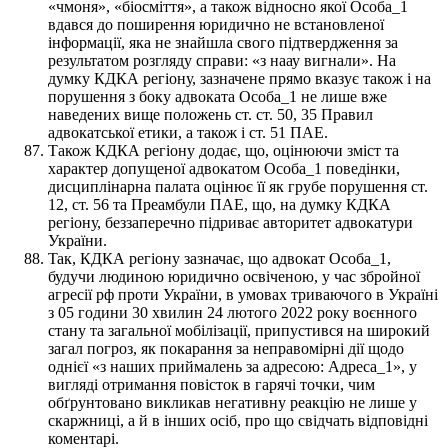
«чмоня», «біосміття», а також відносно якої Особа_1
вдався до поширення юридично не встановленої
інформації, яка не знайшла свого підтвердження за
результатом розгляду справи: «з наау вигнали». На
думку КДКА регіону, зазначене прямо вказує також і на
порушення з боку адвоката Особа_1 не лише вже
наведених вище положень ст. ст. 50, 35 Правил
адвокатської етики, а також і ст. 51 ПАЕ.
Також КДКА регіону додає, що, оцінюючи зміст та
характер допущеної адвокатом Особа_1 поведінки,
дисциплінарна палата оцінює її як грубе порушення ст.
12, ст. 56 та Преамбули ПАЕ, що, на думку КДКА
регіону, беззаперечно підриває авторитет адвокатури
України.
Taк, КДКА регіону зазначає, що адвокат Особа_1,
будучи людиною юридично освіченою, у час збройної
агресії рф проти України, в умовах триваючого в Україні
з 05 години 30 хвилин 24 лютого 2022 року воєнного
стану та загальної мобілізації, припустився на широкий
загал погроз, як покарання за неправомірні дії щодо
однієї «з наших приймалень за адресою: Адреса_1», у
вигляді отримання повісток в гарячі точки, чим
обґрунтовано викликав негативну реакцію не лише у
скаржниці, а й в інших осіб, про що свідчать відповідні
коментарі.