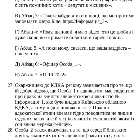
бісить помийних котів – депутатів місцевих».
В) Абзац 3: «Також забудовники в шоці, що ми просимо
заповідати озеро Біле: https://Інформація_3».
Г) Абзац 4: «Тому, шановні, я маю відео, хто це зробив і
дуже скоро ви отримаєте повістки в гарячі точки».
Ґ) Абзац 5: «А поки можу сказати, що ваша заздрість –
наш успіх».
Д) Абзац 6: «Офіцер Особа_1».
Е) Абзац 7: «11.10.2022».
Скаржницею до КДКА регіону зазначається про те, що
їй добре відомо, що Особа_1 є адвокатом, має свідоцтво
про право на заняття адвокатською діяльністю №
Інформація_1, яке було видано Київською обласною
КДКА, а тому згідно положень ст. 2 Правил
адвокатської етики він має гідно поводитися не лише в
судових залах, але й у спілкуванні в суспільстві, яким і є
соціальна мережа фейсбук.
Особа_2 також вказувала на те, що серед її близьких
друзів, знайомих (в т. ч адвокатів) багато тих, хто з