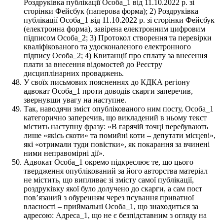
Роздруківка публікації Особа_1 від 11.10.2022 р. зі
сторінки Фейсбук (паперова форма); 2) Роздруківка
публікації Особа_1 від 11.10.2022 р. зі сторінки Фейсбук
(електронна форма), завірена електронним цифровим
підписом Особа_2; 3) Протокол створення та перевірки
кваліфікованого та удосконаленого електронного
підпису Особа_2; 4) Квитанції про сплату за внесення
плати за внесення відомостей до Реєстру
дисциплінарних проваджень.
У своїх письмових поясненнях до КДКА регіону
адвокат Особа_1 проти доводів скарги заперечив,
звернувши увагу на наступне.
Так, наводячи зміст опублікованого ним посту, Особа_1
категорично заперечив, що викладений в ньому текст
містить наступну фразу: «В гарячій точці перебувають
лише «якісь скоти» та помийні коти – депутати місцеві»,
які «отримали туди повістки», як покарання за вчинені
ними неправомірні дії».
Адвокат Особа_1 окремо підкреслює те, що цього
твердження опублікований за його авторства матеріал
не містить, що випливає зі змісту самої публікації,
роздруківку якої було долучено до скарги, а сам пост
пов’язаний з обуренням через псування приватної
власності – приймальні Особа_1, що знаходиться за
адресою: Адреса_1, що не є безпідставним з огляду на