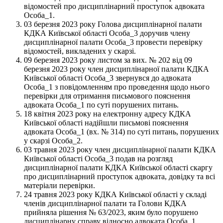
відомостей про дисциплінарний проступок адвоката
Особа_1.
03 березня 2023 року Голова дисциплінарної палати
КДКА Київської області Особа_3 доручив члену
дисциплінарної палати Особа_3 провести перевірку
відомостей, викладених у скарзі.
09 березня 2023 року листом за вих. № 202 від 09
березня 2023 року член дисциплінарної палати КДКА
Київської області Особа_3 звернувся до адвоката
Особа_1 з повідомленням про проведення щодо нього
перевірки для отримання письмового пояснення
адвоката Особа_1 по суті порушених питань.
18 квітня 2023 року на електронну адресу КДКА
Київської області надійшли письмові пояснення
адвоката Особа_1 (вх. № 314) по суті питань, порушених
у скарзі Особа_2.
03 травня 2023 року член дисциплінарної палати КДКА
Київської області Особа_3 подав на розгляд
дисциплінарної палати КДКА Київської області скаргу
про дисциплінарний проступок адвоката, довідку та всі
матеріали перевірки.
24 травня 2023 року КДКА Київської області у складі
членів дисциплінарної палати та Голови КДКА
прийняла рішення № 63/2023, яким було порушено
дисциплінарну справу відносно адвоката Особа_1