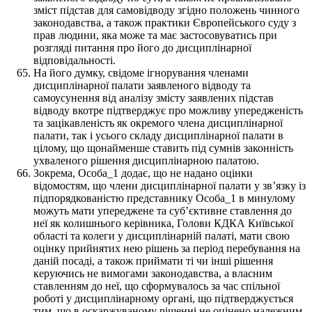
зміст підстав для самовідводу згідно положень чинного
законодавства, а також практики Європейського суду з
прав людини, яка може та має застосовуватись при
розгляді питання про його до дисциплінарної
відповідальності.
На його думку, свідоме ігнорування членами
дисциплінарної палати заявленого відводу та
самоусунення від аналізу змісту заявлених підстав
відводу вкотре підтверджує про можливу упередженість
та зацікавленість як окремого члена дисциплінарної
палати, так і усього складу дисциплінарної палати в
цілому, що щонайменше ставить під сумнів законність
ухваленого рішення дисциплінарною палатою.
Зокрема, Особа_1 додає, що не надано оцінки
відомостям, що члени дисциплінарної палати у звʼязку із
підпорядкованістю представнику Особа_1 в минулому
можуть мати упереджене та суб’єктивне ставлення до
неї як колишнього керівника, Голови КДКА Київської
області та колеги y дисциплінарній палаті, мати свою
оцінку прийнятих нею рішень за період перебування на
даній посаді, а також приймати ті чи інші рішення
керуючись не вимогами законодавства, а власним
ставленням до неї, що сформувалось за час спільної
роботі у дисциплінарному органі, що підтверджується
тим, що в оскаржуваному рішенні не оцінено належним