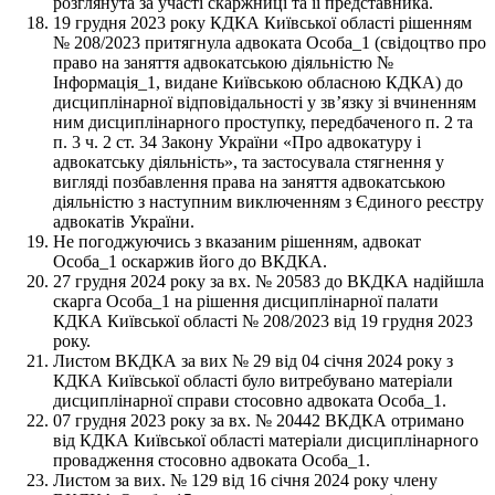
розглянута за участі скаржниці та її представника.
19 грудня 2023 року КДКА Київської області рішенням
№ 208/2023 притягнула адвоката Особа_1 (свідоцтво про
право на заняття адвокатською діяльністю №
Інформація_1, видане Київською обласною КДКА) до
дисциплінарної відповідальності у зв’язку зі вчиненням
ним дисциплінарного проступку, передбаченого п. 2 та
п. 3 ч. 2 ст. 34 Закону України «Про адвокатуру і
адвокатську діяльність», та застосувала стягнення у
вигляді позбавлення права на заняття адвокатською
діяльністю з наступним виключенням з Єдиного реєстру
адвокатів України.
Не погоджуючись з вказаним рішенням, адвокат
Особа_1 оскаржив його до ВКДКА.
27 грудня 2024 року за вх. № 20583 до ВКДКА надійшла
скарга Особа_1 на рішення дисциплінарної палати
КДКА Київської області № 208/2023 від 19 грудня 2023
року.
Листом ВКДКА за вих № 29 від 04 січня 2024 року з
КДКА Київської області було витребувано матеріали
дисциплінарної справи стосовно адвоката Особа_1.
07 грудня 2023 року за вх. № 20442 ВКДКА отримано
від КДКА Київської області матеріали дисциплінарного
провадження стосовно адвоката Особа_1.
Листом за вих. № 129 від 16 січня 2024 року члену