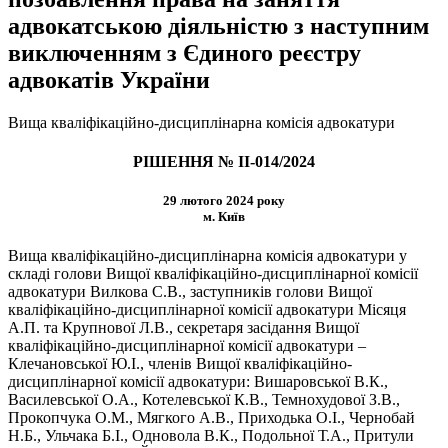
адвокатською діяльністю з наступним
виключенням з Єдиного реєстру
адвокатів України
Вища кваліфікаційно-дисциплінарна комісія адвокатури
РІШЕННЯ № ІІ-014/2024
29 лютого 2024 року
м. Київ
Вища кваліфікаційно-дисциплінарна комісія адвокатури у
складі голови Вищої кваліфікаційно-дисциплінарної комісії
адвокатури Вилкова С.В., заступників голови Вищої
кваліфікаційно-дисциплінарної комісії адвокатури Місяця
А.П. та Крупнової Л.В., секретаря засідання Вищої
кваліфікаційно-дисциплінарної комісії адвокатури –
Клечановської Ю.І., членів Вищої кваліфікаційно-
дисциплінарної комісії адвокатури: Вишаровської В.К.,
Василевської О.А., Котелевської К.В., Темнохудової З.В.,
Прокопчука О.М., Мягкого А.В., Приходька О.І., Чернобай
Н.Б., Ульчака Б.І., Одновола В.К., Подольної Т.А., Притули