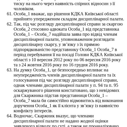
тиску на нього через наявність спірних відносин з її
чоловіком.
Особа_1 вважає, що рішення КДКА Київської області
прийнято упередженим складом дисциплінарної палати.
Так, під час розгляду дисциплінарної справи за скаргою
Особа_2 стосовно адвоката Особа_1 від представника
Особа_1 – Особа_7 надійшла заява про відвід членам
дисциплінарної палати, уповноваженим розглядати
дисциплінарну скаргу, у звʼязку з їх прямою
підпорядкованістю представнику Особа_1 Особа_7 в
період перебування її на посаді Голови КДКА Київської
області з 10 вересня 2012 року по 06 вересня 2016 року
та з 24 жовтня 2016 року по 16 грудня 2016 року.
На думку Особа_1, це безпосередньо впливає на
неупередженість членів дисциплінарної палати та їх
голосування під час розгляду дисциплінарної справи,
однак членами дисциплінарної палати у п. 94 та п. 95
оскаржуваного рішення констатовано, що з невідомих
для Скаржника підстав представниця Особа_1 –
Особа_7 мала би самостійно відмовитись від виконання
доручення Особа_1 як її клієнта у звʼязку із наявністю
конфлікту інтересів.
Водночас, Скаржник вказує, що членами
дисциплінарної палати не надано жодної оцінки
заявленого відводу по суті, а також не проаналізовано