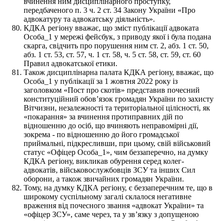
вчинення ним дисциплінарного проступку,
передбаченого п. 3 ч. 2 ст. 34 Закону України «Про
адвокатуру та адвокатську діяльність».
КДКА регіону вважає, що зміст публікації адвоката
Особа_1 у мережі фейсбук, з приводу якої і була подана
скарга, свідчить про порушення ним ст. 2, абз. 1 ст. 50,
абз. 1 ст. 53, ст. 57, ч. 1 ст. 58, ч. 5 ст. 58, ст. 59, ст. 60
Правил адвокатської етики.
Також дисциплінарна палата КДКА регіону, вважає, що
Особа_1 у публікації за 1 жовтня 2022 року із
заголовком «Пост про скотів» представив почесний
конституційний обов’язок громадян України по захисту
Вітчизни, незалежності та територіальної цілісності, як
«покарання» за вчинення протиправних дій по
відношенню до осіб, що вчиняють неправомірні дії,
зокрема ­­- по відношенню до його громадської
приймальні, підкресливши, при цьому, свій військовий
статус «Офіцер Особа_1», чим беззаперечно, на думку
КДКА регіону, викликав обурення серед колег-
адвокатів, військовослужбовців ЗСУ та інших Сил
оборони, а також звичайних громадян України.
Тому, на думку КДКА регіону, є беззаперечним те, що в
широкому суспільному загалі склалося негативне
враження від почесного звання «адвокат України» та
«офіцер ЗСУ», саме через, та у зв’язку з допущеною