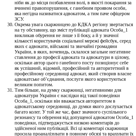
ніби як до місця позбавлення волі, в якості покарання за
вчинені правопорушення, є ганебним проявом особи,
яка негідна називатися адвокатом, а тим паче офіцером
ЗСУ.
Окрема увага скаржницею до КДКА регіону звертається
на ту обставину, що зміст публікації адвоката Особа_1
викликав обурення не лише з її боку, а й у значної
кількості користувачів соціальної мережі фейсбук, серед
яких є адвокати, військові та звичайні громадяни
України, в яких, вочевидь, склалося загальне негативне
ставлення до професії адвоката та адвокатури в цілому,
оскільки автор цього ганебного посту позиціонує себе
як успішний, відомий, професійний та авторитетний в
професійному середовищі адвокат, який створив власне
адвокатське об’єднання, послуги якого користуються
великим попитом.
Тим більше, на думку скаржниці, негативними для
адвокатури України є наслідки від такої поведінки
Особа_1, оскільки він вважається авторитетом в
адвокатському середовищі, до думки якого дослухається
багато колег. У той же час, факт значного суспільного
резонансу та обурення від допущеної адвокатом Особа_1
поведінки, підтверджується низкою коментарів до
здійсненої ним публікації. Всі ці коментарі скаржниця
просила проаналізувати в повному обсязі та врахувати їх