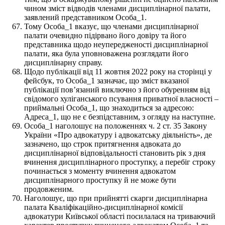
чином зміст відводів членами дисциплінарної палати,
заявлений представником Особа_1.
Тому Особа_1 вказує, що членами дисциплінарної
палати очевидно підірвано його довіру та його
представника щодо неупередженості дисциплінарної
палати, яка була уповноважена розглядати його
дисциплінарну справу.
Щодо публікації від 11 жовтня 2022 року на сторінці у
фейсбук, то Особа_1 зазначає, що зміст вказаної
публікації пов’язаний виключно з його обуренням від
свідомого хуліганського псування приватної власності ­–
приймальні Особа_1, що знаходиться за адресою:
Адреса_1, що не є безпідставним, з огляду на наступне.
Особа_1 наголошує на положеннях ч. 2 ст. 35 Закону
України «Про адвокатуру і адвокатську діяльність», де
зазначено, що строк притягнення адвоката до
дисциплінарної відповідальності становить рік з дня
вчинення дисциплінарного проступку, а перебіг строку
починається з моменту вчинення адвокатом
дисциплінарного проступку й не може бути
продовженим.
Наголошує, що при прийнятті скарги дисциплінарна
палата Кваліфікаційно-дисциплінарної комісії
адвокатури Київської області посилалася на триваючий