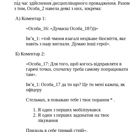
під час здійснення дисциплінарного провадження. Разом
з тим, Особа_2 навела деякі з них, зокрема:
А) Коментар 1:
«Особа_16: «Думаєш Особа_18?)))»
Ім’я_1: «той чмоня взагалі нецікаве біосміття, яке
навіть з наау вигнали. Думаю інші герої».
Б) Коментар 2:
«Особа_17: Для того, щоб когось відправляти в
гарячі точки, спочатку треба самому попрацювати
там».
Ім’я_1: Особа_17 да ти що? Це ти мені кажеш, як
офіцеру
Стельмах, я поважаю тебе і твоє порання * .
Я один з перших мобілізувався
Я один з перших задонатив на твоє
лікування
Приходь в себе тримай стрій».