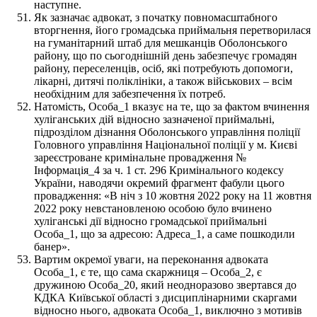
наступне.
Як зазначає адвокат, з початку повномасштабного
вторгнення, його громадська приймальня перетворилася
на гуманітарний штаб для мешканців Оболонського
району, що по сьогоднішній день забезпечує громадян
району, переселенців, осіб, які потребують допомоги,
лікарні, дитячі поліклініки, а також військових – всім
необхідним для забезпечення їх потреб.
Натомість, Особа_1 вказує на те, що за фактом вчинення
хуліганських дій відносно зазначеної приймальні,
підрозділом дізнання Оболонського управління поліції
Головного управління Національної поліції у м. Києві
зареєстроване кримінальне провадження №
Інформація_4 за ч. 1 ст. 296 Кримінального кодексу
України, наводячи окремий фрагмент фабули цього
провадження: «В ніч з 10 жовтня 2022 року на 11 жовтня
2022 року невстановленою особою було вчинено
хуліганські дії відносно громадської приймальні
Особа_1, що за адресою: Адреса_1, а саме пошкодили
банер».
Вартим окремої уваги, на переконання адвоката
Особа_1, є те, що сама скаржниця – Особа_2, є
дружиною Особа_20, який неодноразово звертався до
КДКА Київської області з дисциплінарними скаргами
відносно нього, адвоката Особа_1, виключно з мотивів