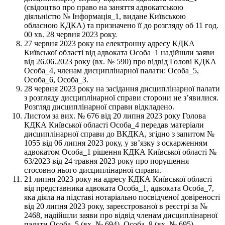
(свідоцтво про право на заняття адвокатською
діяльністю № Інформація_1, видане Київською
обласною КДКА) та призначено її до розгляду об 11 год.
00 хв. 28 червня 2023 року.
27 червня 2023 року на електронну адресу КДКА
Київської області від адвоката Особа_1 надійшли заяви
від 26.06.2023 року (вх. № 590) про відвід Голові КДКА
Особа_4, членам дисциплінарної палати: Особа_5,
Особа_6, Особа_3.
28 червня 2023 року на засідання дисциплінарної палати
з розгляду дисциплінарної справи сторони не з’явилися.
Розгляд дисциплінарної справи відкладено.
Листом за вих. № 676 від 20 липня 2023 року Голова
КДКА Київської області Особа_4 передав матеріали
дисциплінарної справи до ВКДКА, згідно з запитом №
1055 від 06 липня 2023 року, у зв’язку з оскарженням
адвокатом Особа_1 рішення КДКА Київської області №
63/2023 від 24 травня 2023 року про порушення
стосовно нього дисциплінарної справи.
21 липня 2023 року на адресу КДКА Київської області
від представника адвоката Особа_1, адвоката Особа_7,
яка діяла на підставі нотаріально посвідченої довіреності
від 20 липня 2023 року, зареєстрованої в реєстрі за №
2468, надійшли заяви про відвід членам дисциплінарної
палати Особа_5 (вх. № 694), Особа_8 (вх. № 695),