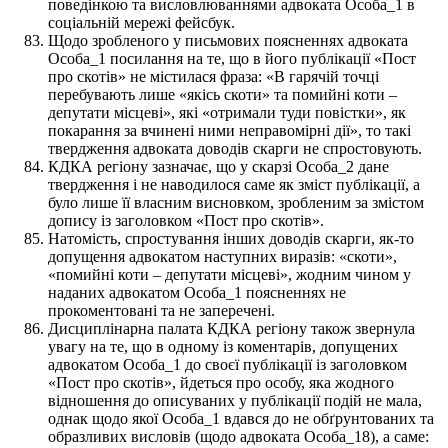
поведінкою та висловлюваннями адвоката Особа_1 в
соціальній мережі фейсбук.
Щодо зробленого у письмових поясненнях адвоката
Особа_1 посилання на те, що в його публікації «Пост
про скотів» не містилася фраза: «В гарячій точці
перебувають лише «якісь скоти» та помийні коти –
депутати місцеві», які «отримали туди повістки», як
покарання за вчинені ними неправомірні дії», то такі
твердження адвоката доводів скарги не спростовують.
КДКА регіону зазначає, що у скарзі Особа_2 дане
твердження і не наводилося саме як зміст публікації, а
було лише її власним висновком, зробленим за змістом
допису із заголовком «Пост про скотів».
Натомість, спростування інших доводів скарги, як-то
допущення адвокатом наступних виразів: «скоти»,
«помийні коти – депутати місцеві», жодним чином у
наданих адвокатом Особа_1 поясненнях не
прокоментовані та не заперечені.
Дисциплінарна палата КДКА регіону також звернула
увагу на те, що в одному із коментарів, допущених
адвокатом Особа_1 до своєї публікації із заголовком
«Пост про скотів», йдеться про особу, яка жодного
відношення до описуваних у публікації подій не мала,
однак щодо якої Особа_1 вдався до не обґрунтованих та
образливих висловів (щодо адвоката Особа_18), а саме: