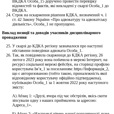
ВКДКА Особа_15 доручено провести перевірку
відомостей та фактів, які викладені у скарзі Особа_1 до
ВКДКА.
Строк на оскарження рішення КДКА, визначений ч. 1
ст. 42 Закону України «Про адвокатуру та адвокатську
діяльність», Особа_1 не пропущено.
Виклад позиції та доводів учасників дисциплінарного
провадження
У скарзі до КДКА регіону зазначалося про наступні
обставини поведінки адвоката Особа_1.
Так, як повідомила скаржниця до КДКА регіону, 26
лютого 2023 року вона побачила в мережі Інтернет, на
ресурсі соціальної мережі фейсбук, на сторінці профілю
користувача Ім’я_1 за посиланням: https://Інформація_2,
що є авторизованою (тобто такою, приналежність якої
відповідному користувачу офіційно підтверджена),
публікацію Особа_1 за 1 жовтня 2022 року наступного
змісту:
А) Абзац 1: «Друзі, вчора під час обстрілів, якісь скоти
зіпсували одну з наших приймалень за адресою:
Адреса_1».
Б) Абзац 2: «Насправді рівень нашої популярності дуже