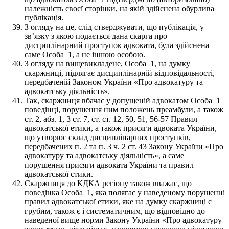
належність своєї сторінки, на якій здійснена обурлива
публікація.
З огляду на це, слід стверджувати, що публікація, у
звʼязку з якою подається дана скарга про
дисциплінарний проступок адвоката, була здійснена
саме Особа_1, а не іншою особою.
З огляду на вищевикладене, Особа_1, на думку
скаржниці, підлягає дисциплінарній відповідальності,
передбаченій Законом України «Про адвокатуру та
адвокатську діяльність».
Так, скаржниця вбачає у допущеній адвокатом Особа_1
поведінці, порушення ним положень преамбули, а також
ст. 2, абз. 1, 3 ст. 7, ст. ст. 12, 50, 51, 56-57 Правил
адвокатської етики, а також присяги адвоката України,
що утворює склад дисциплінарних проступків,
передбачених п. 2 та п. 3 ч. 2 ст. 43 Закону України «Про
адвокатуру та адвокатську діяльність», а саме
порушення присяги адвоката України та правил
адвокатської стики.
Скаржниця до КДКА регіону також вважає, що
поведінка Особа_1, яка полягає у наведеному порушенні
правил адвокатської етики, яке на думку скаржниці є
грубим, також є і систематичним, що відповідно до
наведеної вище норми Закону України «Про адвокатуру