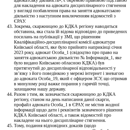
адвокатську діяльність», є окремою правовою підставою
для накладення на адвоката дисциплінарного стягнення
у вигляді позбавлення права на заняття адвокатською
діяльністю з наступним виключенням відомостей з
ЄРАУ.
Зокрема, скаржницею до КДКА регіону наводиться
обставина, яка стала їй відома відповідно до приведених
посилань на публікації у ЗМІ, що рішенням
Кваліфікаційно-дисциплінарної комісії адвокатури
Київської області, яке було прийнято наприкінці січня
2023 року, адвокат Особа_1 (свідоцтво про право на
заняття адвокатською діяльністю № Інформація_1, яке
було видано Київською обласною КДКА) був
притягнутий до дисциплінарної відповідальності у
звʼязку з його поведінкою у мережі інтернет і зневагою
до адвоката Особа_19, який є офіцером ЗСУ, що отримав
в минулому році важке порання у гарячій точці,
захищаючи нашу державу.
Разом з тим, як зазначається скаржницею до КДКА
регіону, станом на день написання даної скарги,
профайл адвоката Особа_1 в ЄРАУ, не містив жодної
інформації щодо дати і реквізитів зазначеного рішення
КДКА Київської області, а також відомостей про
накладене на нього дисциплінарне стягнення.
Тому, подання відповідних доказів (щодо