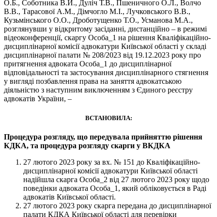
О.Б., Соботника В.Й., Дуліч Т.В., Пшеничного О.Л., Волчо
В.В., Тарасової А.М., Дімчогло М.І., Лучковського В.В.,
Кузьмінського О.О., Дроботущенко Т.О., Усманова М.А.,
розглянувши у відкритому засіданні, дистанційно – в режимі
відеоконференції, скаргу Особа_1 на рішення Кваліфікаційно-
дисциплінарної комісії адвокатури Київської області у складі
дисциплінарної палати № 208/2023 від 19.12.2023 року про
притягнення адвоката Особа_1 до дисциплінарної
відповідальності та застосування дисциплінарного стягнення
у вигляді позбавлення права на заняття адвокатською
діяльністю з наступним виключенням з Єдиного реєстру
адвокатів України, –
ВСТАНОВИЛА:
Процедура розгляду, що передувала прийняттю рішення
КДКА, та процедура розгляду скарги у ВКДКА
27 лютого 2023 року за вх. № 151 до Кваліфікаційно-
дисциплінарної комісії адвокатури Київської області
надійшла скарга Особа_2 від 27 лютого 2023 року щодо
поведінки адвоката Особа_1, який обліковується в Раді
адвокатів Київської області.
27 лютого 2023 року скарга передана до дисциплінарної
палати КДКА Київської області для перевірки