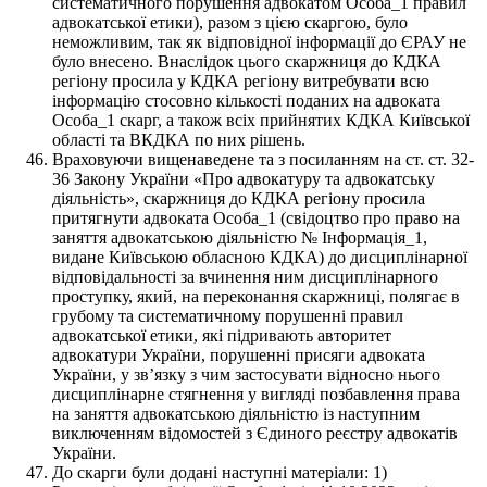
систематичного порушення адвокатом Особа_1 правил
адвокатської етики), разом з цією скаргою, було
неможливим, так як відповідної інформації до ЄРАУ не
було внесено. Внаслідок цього скаржниця до КДКА
регіону просила у КДКА регіону витребувати всю
інформацію стосовно кількості поданих на адвоката
Особа_1 скарг, а також всіх прийнятих КДКА Київської
області та ВКДКА по них рішень.
Враховуючи вищенаведене та з посиланням на ст. ст. 32-
36 Закону України «Про адвокатуру та адвокатську
діяльність», скаржниця до КДКА регіону просила
притягнути адвоката Особа_1 (свідоцтво про право на
заняття адвокатською діяльністю № Інформація_1,
видане Київською обласною КДКА) до дисциплінарної
відповідальності за вчинення ним дисциплінарного
проступку, який, на переконання скаржниці, полягає в
грубому та систематичному порушенні правил
адвокатської етики, які підривають авторитет
адвокатури України, порушенні присяги адвоката
України, у звʼязку з чим застосувати відносно нього
дисциплінарне стягнення у вигляді позбавлення права
на заняття адвокатською діяльністю із наступним
виключенням відомостей з Єдиного реєстру адвокатів
України.
До скарги були додані наступні матеріали: 1)