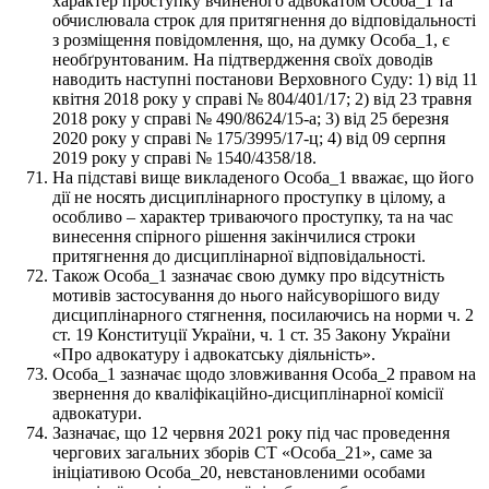
характер проступку вчиненого адвокатом Особа_1 та
обчислювала строк для притягнення до відповідальності
з розміщення повідомлення, що, на думку Особа_1, є
необґрунтованим. На підтвердження своїх доводів
наводить наступні постанови Верховного Суду: 1) від 11
квітня 2018 року у справі № 804/401/17; 2) від 23 травня
2018 року у справі № 490/8624/15-а; 3) від 25 березня
2020 року у справі № 175/3995/17-ц; 4) від 09 серпня
2019 року у справі № 1540/4358/18.
На підставі вище викладеного Особа_1 вважає, що його
дії не носять дисциплінарного проступку в цілому, а
особливо – характер триваючого проступку, та на час
винесення спірного рішення закінчилися строки
притягнення до дисциплінарної відповідальності.
Також Особа_1 зазначає свою думку про відсутність
мотивів застосування до нього найсуворішого виду
дисциплінарного стягнення, посилаючись на норми ч. 2
ст. 19 Конституції України, ч. 1 ст. 35 Закону України
«Про адвокатуру і адвокатську діяльність».
Особа_1 зазначає щодо зловживання Особа_2 правом на
звернення до кваліфікаційно-дисциплінарної комісії
адвокатури.
Зазначає, що 12 червня 2021 року під час проведення
чергових загальних зборів СТ «Особа_21», саме за
ініціативою Особа_20, невстановленими особами