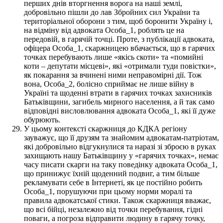
перших днів вторгнення ворога на наші землі,
добровільно пішли до лав Збройних сил України та
територіальної оборони з тим, щоб боронити Україну і,
на відміну від адвоката Особа_1, роблять це на
передовій, в гарячій точці. Проте, з публікації адвоката,
офіцера Особа_1, скаржницею вбачається, що в гарячих
точках перебувають лише «якісь скоти» та «помийні
коти – депутати місцеві», які «отримали туди повістки»,
як покарання за вчинені ними неправомірні дії. Тож
вона, Особа_2, болісно сприймає не лише війну в
Україні та щоденні втрати в гарячих точках захисників
Батьківщини, загибель мирного населення, а й так само
відповідні висловлювання адвоката Особа_1, які її дуже
обурюють.
У цьому контексті скаржниця до КДКА регіону
зауважує, що її друзям та знайомим адвокатам-патріотам,
які добровільно відгукнулися та наразі зі зброєю в руках
захищають нашу Батьківщину у «гарячих точках», немає
часу писати скарги на таку поведінку адвоката Особа_1,
що принижує їхній щоденний подвиг, а тим більше
рекламувати себе в Інтернеті, як це постійно робить
Особа_1, порушуючи при цьому норми моралі та
правила адвокатської стики. Також скаржниця вважає,
що всі бійці, незалежно від точки перебування, гідні
поваги, а погроза відправити людину в гарячу точку,