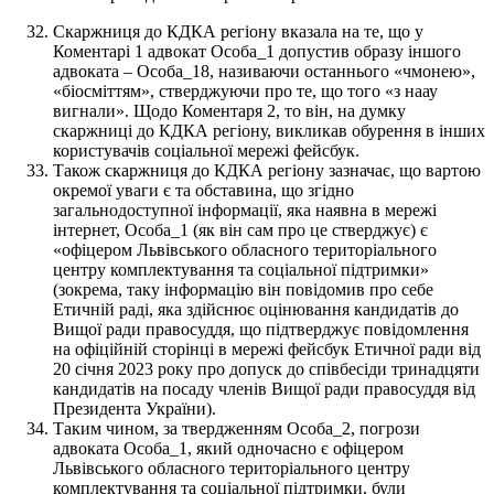
Скаржниця до КДКА регіону вказала на те, що у
Коментарі 1 адвокат Особа_1 допустив образу іншого
адвоката – Особа_18, називаючи останнього «чмонею»,
«біосміттям», стверджуючи про те, що того «з наау
вигнали». Щодо Коментаря 2, то він, на думку
скаржниці до КДКА регіону, викликав обурення в інших
користувачів соціальної мережі фейсбук.
Також скаржниця до КДКА регіону зазначає, що вартою
окремої уваги є та обставина, що згідно
загальнодоступної інформації, яка наявна в мережі
інтернет, Особа_1 (як він сам про це стверджує) є
«офіцером Львівського обласного територіального
центру комплектування та соціальної підтримки»
(зокрема, таку інформацію він повідомив про себе
Етичній раді, яка здійснює оцінювання кандидатів до
Вищої ради правосуддя, що підтверджує повідомлення
на офіційній сторінці в мережі фейсбук Етичної ради від
20 січня 2023 року про допуск до співбесіди тринадцяти
кандидатів на посаду членів Вищої ради правосуддя від
Президента України).
Таким чином, за твердженням Особа_2, погрози
адвоката Особа_1, який одночасно є офіцером
Львівського обласного територіального центру
комплектування та соціальної підтримки, були