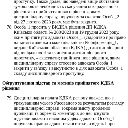
проступку. Також додає, що наведені вище обставини
зумовлюють необхідність скасування оскаржуваного
рішення та прийняття нового рішення, яким
дисциплінарну справу, порушену за скаргою Особа_2
від 27 лютого 2023 року, має бути закрито.
Особа_1 просить у ВКДКА рішення ДП КДКА
Київської області № 208/2023 від 19 грудня 2023 року,
яким притягнуто адвоката Особа_1 (свідоцтво про право
на заняття адвокатською діяльністю № Інформація_1,
видане Київською обласною КДКА) до дисциплінарної
відповідальності за вчинення дисциплінарного
проступку, – скасувати; прийняти нове рішення, яким
дисциплінарну справу стосовно адвоката Особа_1
закрити у звʼязку з відсутністю в діях адвоката Особа_1
складу дисциплінарного проступку.
Обґрунтування підстав та мотивів прийнятого КДКА
рішення
Дисциплінарна палата КДКА регіону вважає, що з
урахуванням усього з’ясованого за результатом розгляду
дисциплінарної справи, зокрема змісту зробленої
публікації та окремих коментарів до неї, існують
підстави вважати наявним у діях адвоката Особа_1
порушень правил адвокатської етики, а відтак і про