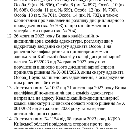
Особа_9 (вх. № 696), Особа_6 (вх. № 697), Особа_10 (вх.
№ 698), Особа_11 (вх. № 699), Особа_12 (вх. № 700),
Особа_13 (вх. № 701), Особа_14 (вх. № 702), а також
клопотання про відкладення розгляду дисциплінарного
провадження (вх. № 703) та про ознайомлення з
матеріалами справи (вх. № 704).
26 жовтня 2023 року Вища кваліфікаційно-
дисциплінарна комісія адвокатури, розглянувши y
відкритому засіданні скаргу адвоката Особа_1 на
рішення Кваліфікаційно-дисциплінарної комісії
адвокатури Київської області у складі дисциплінарної
палати № 63/2023 від 24 травня 2023 року про
порушення відносно нього дисциплінарної справи,
прийняла рішення № X-001/2023, яким скаргу адвоката
Особа_1 було залишено без задоволення, а оскаржуване
ним рішення – без змін.
Листом за вих. № 1097 від 21 листопада 2023 року Вища
кваліфікаційно-дисциплінарна комісія адвокатури
направила на адресу Кваліфікаційно-дисциплінарної
комісії адвокатури Київської області копію рішення № X-
001/2023 від 26 жовтня 2023 року та матеріали
дисциплінарної справи.
Листом за вих. № 1154 від 08 грудня 2023 року КДКА
Київської області повідомила сторони про те, що