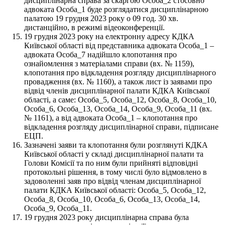
дисциплінарна справа за скаргою Особа_2 стосовно
адвоката Особа_1 буде розглядатися дисциплінарною
палатою 19 грудня 2023 року о 09 год. 30 хв.
дистанційно, в режимі відеоконференції.
19 грудня 2023 року на електронну адресу КДКА
Київської області від представника адвоката Особа_1 –
адвоката Особа_7 надійшло клопотання про
ознайомлення з матеріалами справи (вх. № 1159),
клопотання про відкладення розгляду дисциплінарного
провадження (вх. № 1160), а також лист із заявами про
відвід членів дисциплінарної палати КДКА Київської
області, а саме: Особа_5, Особа_12, Особа_8, Особа_10,
Особа_6, Особа_13, Особа_14, Особа_9, Особа_11 (вх.
№ 1161), а від адвоката Особа_1 – клопотання про
відкладення розгляду дисциплінарної справи, підписане
ЕЦП.
Зазначені заяви та клопотання були розглянуті КДКА
Київської області у складі дисциплінарної палати та
Голови Комісії та по ним були прийняті відповідні
протокольні рішення, в тому числі було відмовлено в
задоволенні заяв про відвід членам дисциплінарної
палати КДКА Київської області: Особа_5, Особа_12,
Особа_8, Особа_10, Особа_6, Особа_13, Особа_14,
Особа_9, Особа_11.
19 грудня 2023 року дисциплінарна справа була