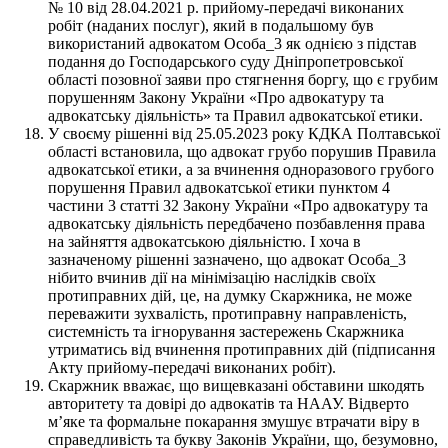
№ 10 від 28.04.2021 р. прийому-передачі виконаних
робіт (наданих послуг), який в подальшому був
використаний адвокатом Особа_3 як однією з підстав
подання до Господарського суду Дніпропетровської
області позовної заяви про стягнення боргу, що є грубим
порушенням Закону України «Про адвокатуру та
адвокатську діяльність» та Правил адвокатської етики.
У своєму рішенні від 25.05.2023 року КДКА Полтавської
області встановила, що адвокат грубо порушив Правила
адвокатської етики, а за вчинення одноразового грубого
порушення Правил адвокатської етики пунктом 4
частини 3 статті 32 Закону України «Про адвокатуру та
адвокатську діяльність передбачено позбавлення права
на зайняття адвокатською діяльністю. І хоча в
зазначеному рішенні зазначено, що адвокат Особа_3
нібито вчинив дії на мінімізацію наслідків своїх
протиправних дій, це, на думку Скаржника, не може
переважити зухвалість, протиправну направленість,
системність та ігнорування застережень Скаржника
утриматись від вчинення протиправних дій (підписання
Акту прийому-передачі виконаних робіт).
Скаржник вважає, що вищевказані обставини шкодять
авторитету та довірі до адвокатів та НААУ. Відверто
м’яке та формальне покарання змушує втрачати віру в
справедливість та букву Законів України, що, безумовно,