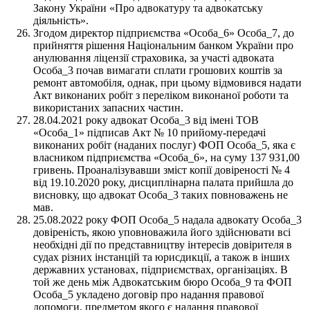
Закону України «Про адвокатуру та адвокатську
діяльність».
Згодом директор підприємства «Особа_6» Особа_7, до
прийняття рішення Національним банком України про
анулювання ліцензії страховика, за участі адвоката
Особа_3 почав вимагати сплати грошових коштів за
ремонт автомобіля, однак, при цьому відмовився надати
Акт виконаних робіт з переліком виконаної роботи та
використаних запасних частин.
28.04.2021 року адвокат Особа_3 від імені ТОВ
«Особа_1» підписав Акт № 10 прийому-передачі
виконаних робіт (наданих послуг) ФОП Особа_5, яка є
власником підприємства «Особа_6», на суму 137 931,00
гривень. Проаналізувавши зміст копії довіреності № 4
від 19.10.2020 року, дисциплінарна палата прийшла до
висновку, що адвокат Особа_3 таких повноважень не
мав.
25.08.2022 року ФОП Особа_5 надала адвокату Особа_3
довіреність, якою уповноважила його здійснювати всі
необхідні дії по представництву інтересів довірителя в
судах різних інстанцій та юрисдикції, а також в інших
державних установах, підприємствах, організаціях. В
той же день між Адвокатським бюро Особа_9 та ФОП
Особа_5 укладено договір про надання правової
допомоги, предметом якого є надання правової