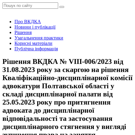
Про ВКДКА
Новини і публікації
Рішення
Узагальнення практики
Корисні матеріали
Публічна інформація
Рішення ВКДКА № VIIІ-006/2023 від
31.08.2023 року за скаргою на рішення
Кваліфікаційно-дисциплінарної комісії
адвокатури Полтавської області у
складі дисциплінарної палати від
25.05.2023 року про притягнення
адвоката до дисциплінарної
відповідальності та застосування
дисциплінарного стягнення у вигляді
зупинення права на заняття