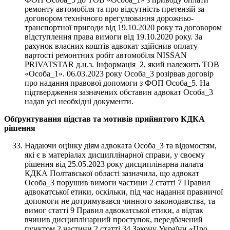
ремонту автомобіля та про відсутність претензій за
договором технічного врегулювання дорожньо-
транспортної пригоди від 19.10.2020 року та договором
відступлення права вимоги від 19.10.2020 року. За
рахунок власних коштів адвокат здійснив оплату
вартості ремонтних робіт автомобіля NISSAN
PRIVATSTAR д.н.з. Інформація_2, який належить ТОВ
«Особа_1». 06.03.2023 року Особа_3 розірвав договір
про надання правової допомоги з ФОП Особа_5. На
підтвердження зазначених обставин адвокат Особа_3
надав усі необхідні документи.
Обґрунтування підстав та мотивів прийнятого КДКА
рішення
Надаючи оцінку діям адвоката Особа_3 та відомостям,
які є в матеріалах дисциплінарної справи, у своєму
рішення від 25.05.2023 року дисциплінарна палата
КДКА Полтавської області зазначила, що адвокат
Особа_3 порушив вимоги частини 2 статті 7 Правил
адвокатської етики, оскільки, під час надання правничої
допомоги не дотримувався чинного законодавства, та
вимог статті 9 Правил адвокатської етики, а відтак
вчинив дисциплінарний проступок, передбачений
пунктом 2 частини 2 статті 34 Закону України «Про