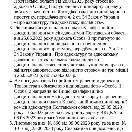
Полтавської області від 28.04.2023 року стосовно
адвоката Особа_3 порушено дисциплінарну справу у
зв’язку з наявністю в його діях ознак дисциплінарного
проступку, передбаченого ч. 2 ст. 34 Закону України
«Про адвокатуру та адвокатську діяльність».
Рішенням дисциплінарної палати Кваліфікаційно-
дисциплінарної комісії адвокатури Полтавської області
від 25.05.2023 року адвоката Особа_3 притягнуто до
дисциплінарної відповідальності за вчинення
дисциплінарного проступку, передбаченого п. 3 ч. 2 ст.
34 Закону України «Про адвокатуру та адвокатську
діяльність» та застосовано відносно нього
дисциплінарне стягнення у вигляді зупинення права на
зайняття адвокатською діяльністю строком на три місяці
з 25.05.2023 р. по 25.08.2023 р.
Не погоджуючись із прийнятим рішенням директор
Товариства з обмеженою відповідальністю «Особа_1»
Особа_2 направив до Вищої кваліфікаційно-
дисциплінарної комісії адвокатури скаргу на рішення
дисциплінарної палати Кваліфікаційно-дисциплінарної
комісії адвокатури Полтавської області від 25.05.2023
року – 06.2023 року на електронну адресу ВКДКА та
06.06.2023 року засобами поштового зв’язку.
Листами за вих. № 866 від 09.06.2023 року та за вих. №
1017 від 23.06.2023 року Скаржника повідомлено, що