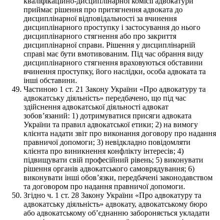
кваліфікаційно-дисциплінарної комісії адвокатури
приймає рішення про притягнення адвоката до
дисциплінарної відповідальності за вчинення
дисциплінарного проступку і застосування до нього
дисциплінарного стягнення або про закриття
дисциплінарної справи. Рішення у дисциплінарній
справі має бути вмотивованим. Під час обрання виду
дисциплінарного стягнення враховуються обставини
вчинення проступку, його наслідки, особа адвоката та
інші обставини.
Частиною 1 ст. 21 Закону України «Про адвокатуру та
адвокатську діяльність» передбачено, що під час
здійснення адвокатської діяльності адвокат
зобов’язаний: 1) дотримуватися присяги адвоката
України та правил адвокатської етики; 2) на вимогу
клієнта надати звіт про виконання договору про надання
правничої допомоги; 3) невідкладно повідомляти
клієнта про виникнення конфлікту інтересів; 4)
підвищувати свій професійний рівень; 5) виконувати
рішення органів адвокатського самоврядування; 6)
виконувати інші обов’язки, передбачені законодавством
та договором про надання правничої допомоги.
Згідно ч. 1 ст. 28 Закону України «Про адвокатуру та
адвокатську діяльність» адвокату, адвокатському бюро
або адвокатському об’єднанню забороняється укладати