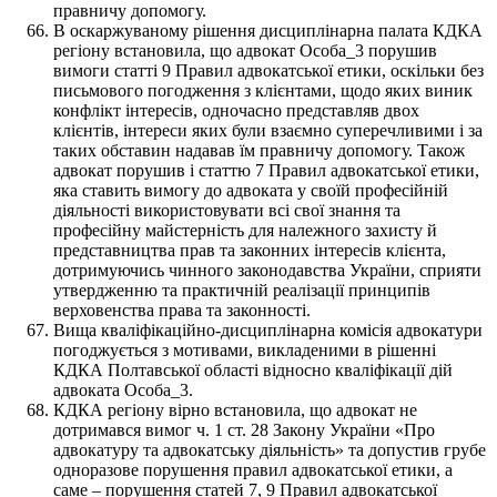
правничу допомогу.
В оскаржуваному рішення дисциплінарна палата КДКА
регіону встановила, що адвокат Особа_3 порушив
вимоги статті 9 Правил адвокатської етики, оскільки без
письмового погодження з клієнтами, щодо яких виник
конфлікт інтересів, одночасно представляв двох
клієнтів, інтереси яких були взаємно суперечливими і за
таких обставин надавав їм правничу допомогу. Також
адвокат порушив і статтю 7 Правил адвокатської етики,
яка ставить вимогу до адвоката у своїй професійній
діяльності використовувати всі свої знання та
професійну майстерність для належного захисту й
представництва прав та законних інтересів клієнта,
дотримуючись чинного законодавства України, сприяти
утвердженню та практичній реалізації принципів
верховенства права та законності.
Вища кваліфікаційно-дисциплінарна комісія адвокатури
погоджується з мотивами, викладеними в рішенні
КДКА Полтавської області відносно кваліфікації дій
адвоката Особа_3.
КДКА регіону вірно встановила, що адвокат не
дотримався вимог ч. 1 ст. 28 Закону України «Про
адвокатуру та адвокатську діяльність» та допустив грубе
одноразове порушення правил адвокатської етики, а
саме – порушення статей 7, 9 Правил адвокатської