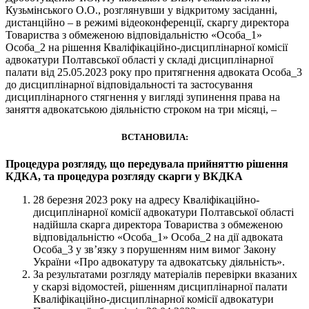
Кузьмінського О.О., розглянувши у відкритому засіданні,
дистанційно – в режимі відеоконференції, скаргу директора
Товариства з обмеженою відповідальністю «Особа_1»
Особа_2 на рішення Кваліфікаційно-дисциплінарної комісії
адвокатури Полтавської області у складі дисциплінарної
палати від 25.05.2023 року про притягнення адвоката Особа_3
до дисциплінарної відповідальності та застосування
дисциплінарного стягнення у вигляді зупинення права на
заняття адвокатською діяльністю строком на три місяці, –
ВСТАНОВИЛА
:
Процедура розгляду, що передувала прийняттю рішення
КДКА
,
та процедура розгляду скарги у ВКДКА
28 березня 2023 року на адресу Кваліфікаційно-
дисциплінарної комісії адвокатури Полтавської області
надійшла скарга директора Товариства з обмеженою
відповідальністю «Особа_1» Особа_2 на дії адвоката
Особа_3 у зв’язку з порушенням ним вимог Закону
України «Про адвокатуру та адвокатську діяльність».
За результатами розгляду матеріалів перевірки вказаних
у скарзі відомостей, рішенням дисциплінарної палати
Кваліфікаційно-дисциплінарної комісії адвокатури