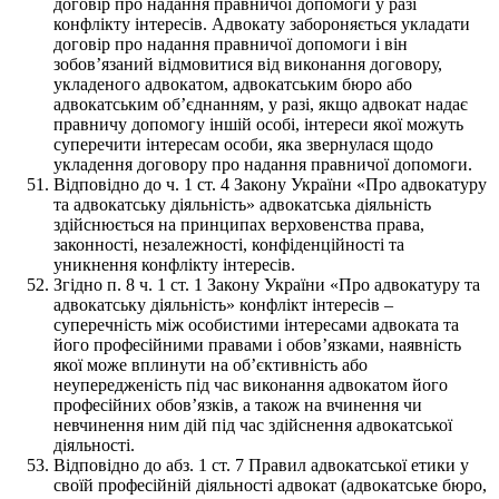
договір про надання правничої допомоги у разі
конфлікту інтересів. Адвокату забороняється укладати
договір про надання правничої допомоги і він
зобов’язаний відмовитися від виконання договору,
укладеного адвокатом, адвокатським бюро або
адвокатським об’єднанням, у разі, якщо адвокат надає
правничу допомогу іншій особі, інтереси якої можуть
суперечити інтересам особи, яка звернулася щодо
укладення договору про надання правничої допомоги.
Відповідно до ч. 1 ст. 4 Закону України «Про адвокатуру
та адвокатську діяльність» адвокатська діяльність
здійснюється на принципах верховенства права,
законності, незалежності, конфіденційності та
уникнення конфлікту інтересів.
Згідно п. 8 ч. 1 ст. 1 Закону України «Про адвокатуру та
адвокатську діяльність» конфлікт інтересів –
суперечність між особистими інтересами адвоката та
його професійними правами і обов’язками, наявність
якої може вплинути на об’єктивність або
неупередженість під час виконання адвокатом його
професійних обов’язків, а також на вчинення чи
невчинення ним дій під час здійснення адвокатської
діяльності.
Відповідно до абз. 1 ст. 7 Правил адвокатської етики у
своїй професійній діяльності адвокат (адвокатське бюро,