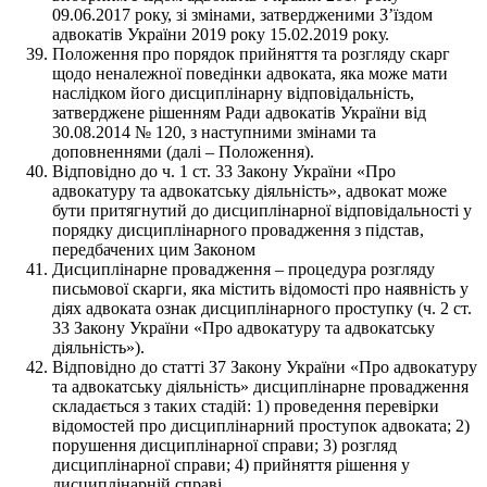
09.06.2017 року, зі змінами, затвердженими З’їздом
адвокатів України 2019 року 15.02.2019 року.
Положення про порядок прийняття та розгляду скарг
щодо неналежної поведінки адвоката, яка може мати
наслідком його дисциплінарну відповідальність,
затверджене рішенням Ради адвокатів України від
30.08.2014 № 120, з наступними змінами та
доповненнями (далі – Положення).
Відповідно до ч. 1 ст. 33 Закону України «Про
адвокатуру та адвокатську діяльність», адвокат може
бути притягнутий до дисциплінарної відповідальності у
порядку дисциплінарного провадження з підстав,
передбачених цим Законом
Дисциплінарне провадження – процедура розгляду
письмової скарги, яка містить відомості про наявність у
діях адвоката ознак дисциплінарного проступку (ч. 2 ст.
33 Закону України «Про адвокатуру та адвокатську
діяльність»).
Відповідно до статті 37 Закону України «Про адвокатуру
та адвокатську діяльність» дисциплінарне провадження
складається з таких стадій: 1) проведення перевірки
відомостей про дисциплінарний проступок адвоката; 2)
порушення дисциплінарної справи; 3) розгляд
дисциплінарної справи; 4) прийняття рішення у
дисциплінарній справі.