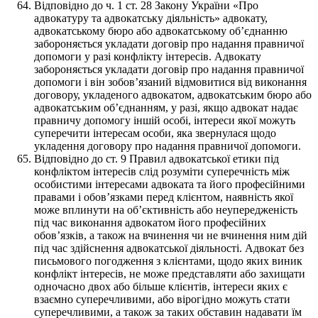
Відповідно до ч. 1 ст. 28 Закону України «Про
адвокатуру та адвокатську діяльність» адвокату,
адвокатському бюро або адвокатському об’єднанню
забороняється укладати договір про надання правничої
допомоги у разі конфлікту інтересів. Адвокату
забороняється укладати договір про надання правничої
допомоги і він зобов’язаний відмовитися від виконання
договору, укладеного адвокатом, адвокатським бюро або
адвокатським об’єднанням, у разі, якщо адвокат надає
правничу допомогу іншій особі, інтереси якої можуть
суперечити інтересам особи, яка звернулася щодо
укладення договору про надання правничої допомоги.
Відповідно до ст. 9 Правил адвокатської етики під
конфліктом інтересів слід розуміти суперечність між
особистими інтересами адвоката та його професійними
правами і обов’язками перед клієнтом, наявність якої
може вплинути на об’єктивність або неупередженість
під час виконання адвокатом його професійних
обов’язків, а також на вчинення чи не вчинення ним дій
під час здійснення адвокатської діяльності. Адвокат без
письмового погодження з клієнтами, щодо яких виник
конфлікт інтересів, не може представляти або захищати
одночасно двох або більше клієнтів, інтереси яких є
взаємно суперечливими, або вірогідно можуть стати
суперечливими, а також за таких обставин надавати їм