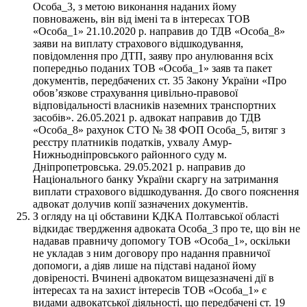
Особа_3, з метою виконання наданих йому
повноважень, він від імені та в інтересах ТОВ
«Особа_1» 21.10.2020 р. направив до ТДВ «Особа_8»
заяви на виплату страхового відшкодування,
повідомлення про ДТП, заяву про анулювання всіх
попередньо поданих ТОВ «Особа_1» заяв та пакет
документів, передбачених ст. 35 Закону України «Про
обов’язкове страхування цивільно-правової
відповідальності власників наземних транспортних
засобів». 26.05.2021 р. адвокат направив до ТДВ
«Особа_8» рахунок СТО № 38 ФОП Особа_5, витяг з
реєстру платників податків, ухвалу Амур-
Нижньодніпровського районного суду м.
Дніпропетровська. 29.05.2021 р. направив до
Національного банку України скаргу на затримання
виплати страхового відшкодування. До свого пояснення
адвокат долучив копії зазначених документів.
З огляду на ці обставини КДКА Полтавської області
відкидає твердження адвоката Особа_3 про те, що він не
надавав правничу допомогу ТОВ «Особа_1», оскільки
не укладав з ним договору про надання правничої
допомоги, а діяв лише на підставі наданої йому
довіреності. Вчинені адвокатом вищезазначені дії в
інтересах та на захист інтересів ТОВ «Особа_1» є
видами адвокатської діяльності, що передбачені ст. 19