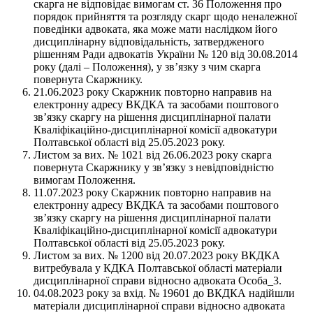
скарга не відповідає вимогам ст. 36 Положення про
порядок прийняття та розгляду скарг щодо неналежної
поведінки адвоката, яка може мати наслідком його
дисциплінарну відповідальність, затвердженого
рішенням Ради адвокатів України № 120 від 30.08.2014
року (далі – Положення), у зв’язку з чим скарга
повернута Скаржнику.
21.06.2023 року Скаржник повторно направив на
електронну адресу ВКДКА та засобами поштового
зв’язку скаргу на рішення дисциплінарної палати
Кваліфікаційно-дисциплінарної комісії адвокатури
Полтавської області від 25.05.2023 року.
Листом за вих. № 1021 від 26.06.2023 року скарга
повернута Скаржнику у зв’язку з невідповідністю
вимогам Положення.
11.07.2023 року Скаржник повторно направив на
електронну адресу ВКДКА та засобами поштового
зв’язку скаргу на рішення дисциплінарної палати
Кваліфікаційно-дисциплінарної комісії адвокатури
Полтавської області від 25.05.2023 року.
Листом за вих. № 1200 від 20.07.2023 року ВКДКА
витребувала у КДКА Полтавської області матеріали
дисциплінарної справи відносно адвоката Особа_3.
04.08.2023 року за вхід. № 19601 до ВКДКА надійшли
матеріали дисциплінарної справи відносно адвоката