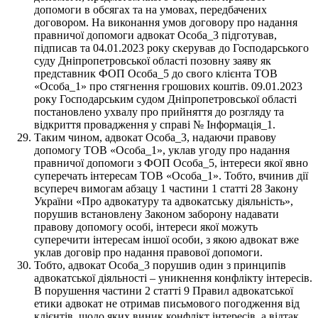
допомоги в обсягах та на умовах, передбачених
договором. На виконання умов договору про надання
правничої допомоги адвокат Особа_3 підготував,
підписав та 04.01.2023 року скерував до Господарського
суду Дніпропетровської області позовну заяву як
представник ФОП Особа_5 до свого клієнта ТОВ
«Особа_1» про стягнення грошових коштів. 09.01.2023
року Господарським судом Дніпропетровської області
постановлено ухвалу про прийняття до розгляду та
відкриття провадження у справі № Інформація_1.
Таким чином, адвокат Особа_3, надаючи правову
допомогу ТОВ «Особа_1», уклав угоду про надання
правничої допомоги з ФОП Особа_5, інтереси якої явно
суперечать інтересам ТОВ «Особа_1». Тобто, вчинив дії
всупереч вимогам абзацу 1 частини 1 статті 28 Закону
України «Про адвокатуру та адвокатську діяльність»,
порушив встановлену Законом заборону надавати
правову допомогу особі, інтереси якої можуть
суперечити інтересам іншої особи, з якою адвокат вже
уклав договір про надання правової допомоги.
Тобто, адвокат Особа_3 порушив один з принципів
адвокатської діяльності – уникнення конфлікту інтересів.
В порушення частини 2 статті 9 Правил адвокатської
етики адвокат не отримав письмового погодження від
клієнтів, щодо яких виник конфлікт інтересів, а відтак