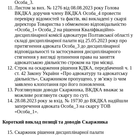
Особа_3.
Листом за вих. № 1276 від 08.08.2023 року Голова
ВКДКА доручив члену ВКДКА Особа_4 провести
перевірку відомостей та фактів, які викладені у скарзі
директора Товариства з обмеженою відповідальністю
«Особа_1» Особа_2 на рішення Кваліфікаційно-
дисциплінарної комісії адвокатури Полтавської області у
складі дисциплінарної палати від 25.05.2023 року про
притягнення адвоката Особа_3 до дисциплінарної
відповідальності та застосування дисциплінарного
стягнення у вигляді зупинення права на заняття
адвокатською діяльністю строком на три місяці.
Строк на оскарження рішення КДКА, передбачений ч. 1
ст. 42 Закону України «Про адвокатуру та адвокатську
діяльність», Скаржником пропущено, у зв’язку із чим
заявлено клопотання про його поновлення.
Розглянувши доводи Скаржника, ВКДКА вважає за
можливе розглянути скаргу по суті.
28.08.2023 року за вхід. № 19730 до ВКДКА надійшли
заперечення адвоката Особа_3 на скаргу ТОВ
«Особа_1».
Короткий виклад позиції та доводів Скаржника
Скаржник рішення дисциплінарної палати