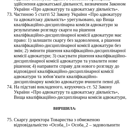
здійснення адвокатської діяльності, визначеним Законом
України «Про адвокатуру та адвокатську діяльність».
Частиною 5 статті 52 Закону України «Про адвокатуру
та адвокатську діяльність» урегульовано, що Вища
кваліфікаційно-дисциплінарна комісія адвокатури за
результатами розгляду скарги на рішення
кваліфікаційно-дисциплінарної комісії адвокатури має
право: 1) залишити скаргу без задоволення, а рішення
кваліфікаційно-дисциплінарної комісії адвокатури без
змін; 2) змінити рішення кваліфікаційно-дисциплінарної
комісії адвокатури; 3) скасувати рішення кваліфікаційно-
дисциплінарної комісії адвокатури та ухвалити нове
рішення; 4) направити справу для нового розгляду до
відповідної кваліфікаційно-дисциплінарної комісії
адвокатури та зобов’язати кваліфікаційно-
дисциплінарну комісію адвокатури вчинити певні дії.
На підставі викладеного, керуючись ст. 52 Закону
України «Про адвокатуру та адвокатську діяльність»,
Вища кваліфікаційно-дисциплінарна комісія адвокатури,
ВИРІШИЛА:
Скаргу директора Товариства з обмеженою
відповідальністю «Особа_1» Особа_2 – задовольнити