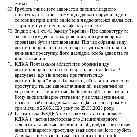
етики.
Грубість вчиненого адвокатом дисциплінарного
проступку полягає в тому, що адвокат порушив один з
основних принципів здійснення адвокатської діяльності
– принцип уникнення конфлікту інтересів.
Згідно з ч. 1 ст. 41 Закону України «Про адвокатуру та
адвокатську діяльність» рішення у дисциплінарній
справі має бути вмотивованим. Під час обрання виду
дисциплінарного стягнення враховуються обставини
вчинення проступку, його наслідки, особа адвоката та
інші обставини.
КДКА Полтавської області при обранні виду
дисциплінарного стягнення для адвоката Особа_3
врахувала, що він вперше притягається до
дисциплінарної відповідальності, обставини вчинення
проступку, те, що адвокат вчинив дії, направлені на
усунення негативних наслідків своїх дій і призначила
йому дисциплінарне стягнення у вигляді зупинення
права на зайняття адвокатською діяльністю строком на
три місяці з 25.05.2023 року по 25.08.2023 року.
Разом з тим, ВКДКА не погоджується з висновком
КДКА в частині застосованого дисциплінарного
стягнення та вважає, що воно не відповідає вчиненому
дисциплінарного проступку зважаючи на його грубість.
Адвокат знехтував одним з основних принципів