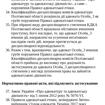
адвокатуру та адвокатську діяльність», а саме –
порушення Правил адвокатської етики.
Кваліфікаційно-дисциплінарна комісія адвокатури
Полтавської області розцінила дії адвоката Особа_3 як
грубе порушення Правил адвокатської етики.
При обранні виду дисциплінарного стягнення КДКА
Полтавської області врахувала обставини вчинення
проступку, його наслідки, те, що адвокат Особа_3
вчинив дії, направлені на усунення негативних
наслідків своїх дій, вперше притягується до
дисциплінарної відповідальності.
Разом з тим, враховуючи, що адвокат Особа_3 вчинив
грубе порушення Правил адвокатської етики,
Кваліфікаційно-дисциплінарна комісія Полтавської
області прийшла до висновку про доцільність
застосування до адвоката Особа_3 дисциплінарного
стягнення у вигляді зупинення права на зайняття
адвокатською діяльністю.
Нормативно-правові акти, які підлягають застосуванню
Закон України «Про адвокатуру та адвокатську
діяльність» від 5 липня 2012 року № 5076-VI.
Правила адвокатської етики, затверджені Звітно-
виборним з’їздом адвокатів України 2017 року