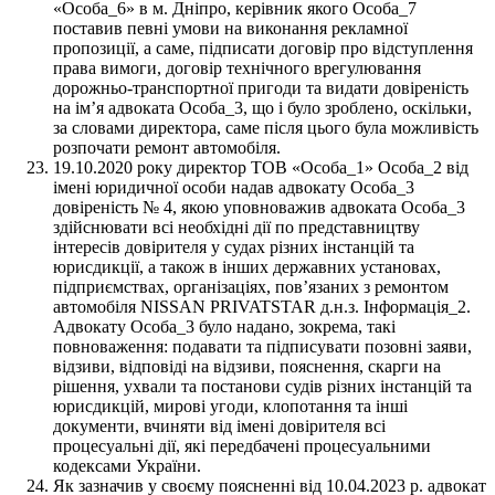
«Особа_6» в м. Дніпро, керівник якого Особа_7
поставив певні умови на виконання рекламної
пропозиції, а саме, підписати договір про відступлення
права вимоги, договір технічного врегулювання
дорожньо-транспортної пригоди та видати довіреність
на ім’я адвоката Особа_3, що і було зроблено, оскільки,
за словами директора, саме після цього була можливість
розпочати ремонт автомобіля.
19.10.2020 року директор ТОВ «Особа_1» Особа_2 від
імені юридичної особи надав адвокату Особа_3
довіреність № 4, якою уповноважив адвоката Особа_3
здійснювати всі необхідні дії по представництву
інтересів довірителя у судах різних інстанцій та
юрисдикції, а також в інших державних установах,
підприємствах, організаціях, пов’язаних з ремонтом
автомобіля NISSAN PRIVATSTAR д.н.з. Інформація_2.
Адвокату Особа_3 було надано, зокрема, такі
повноваження: подавати та підписувати позовні заяви,
відзиви, відповіді на відзиви, пояснення, скарги на
рішення, ухвали та постанови судів різних інстанцій та
юрисдикцій, мирові угоди, клопотання та інші
документи, вчиняти від імені довірителя всі
процесуальні дії, які передбачені процесуальними
кодексами України.
Як зазначив у своєму поясненні від 10.04.2023 р. адвокат