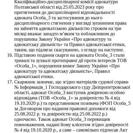
Кваліфікаційно-дисциплінарної комісії адвокатури
Полтавської області від 25.05.2023 року про
притягнення до дисциплінарної відповідальності
адвоката Особа_3 та застосування до нього
дисциплінарного стягнення у вигляді зупинення права
на зайняття адвокатською діяльністю строком на три
місяці вважає занадто м’яким та поблажливим до
порушника Закону України «Про адвокатуру та
адвокатську діяльність» та Правил адвокатської етики,
таким, що підлягає скасуванню, з огляду на наступне.
Підставою подання скарги на адвоката Особа_3 стали
тривалі та зухвалі протиправні дії проти інтересів ТОВ
«Особа_1», порушення вимог Закону України «Про
адвокатуру та адвокатську діяльність», Правил
адвокатської етики.
Скаржник зазначає, що згідно матеріалів судової справи
№ Інформація_1 Господарського суду Дніпропетровської
області, адвокат Особа_3 виступив довіреною особою
відповідача (ТОВ «Особа_1» за довіреністю № 4 від
19.10.2020 р.) та представником позивача (ФОП Особа_5
за Договором про надання правової допомоги від
25.08.2022 р. та довіреністю від 25.08.2022 р.)
одночасно. Також адвокат Особа_3 перевищив
повноваження, надані йому клієнтом згідно довіреності
№ 4 від 19.10.2020 р., а саме – самовільно підписав Акт