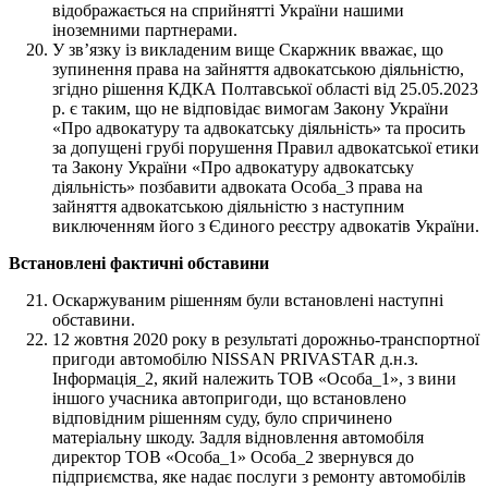
відображається на сприйнятті України нашими
іноземними партнерами.
У зв’язку із викладеним вище Скаржник вважає, що
зупинення права на зайняття адвокатською діяльністю,
згідно рішення КДКА Полтавської області від 25.05.2023
р. є таким, що не відповідає вимогам Закону України
«Про адвокатуру та адвокатську діяльність» та просить
за допущені грубі порушення Правил адвокатської етики
та Закону України «Про адвокатуру адвокатську
діяльність» позбавити адвоката Особа_3 права на
зайняття адвокатською діяльністю з наступним
виключенням його з Єдиного реєстру адвокатів України.
Встановлені фактичні обставини
Оскаржуваним рішенням були встановлені наступні
обставини.
12 жовтня 2020 року в результаті дорожньо-транспортної
пригоди автомобілю NISSAN PRIVASTAR д.н.з.
Інформація_2, який належить ТОВ «Особа_1», з вини
іншого учасника автопригоди, що встановлено
відповідним рішенням суду, було спричинено
матеріальну шкоду. Задля відновлення автомобіля
директор ТОВ «Особа_1» Особа_2 звернувся до
підприємства, яке надає послуги з ремонту автомобілів