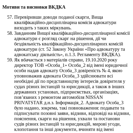
Мотиви та висновки ВКДКА
Перевіривши доводи поданої скарги, Вища
кваліфікаційно-дисциплінарна комісія адвокатури
виходить з таких міркувань.
Завданням Вищої кваліфікаційно-дисциплінарної комісії
адвокатури є розгляд скарг на рішення, дії чи
бездіяльність кваліфікаційно-дисциплінарних комісій
адвокатури (ст. 52 Закону України «Про адвокатуру та
адвокатську діяльність», п.1.3. Регламенту ВКДКА).
Як вбачається з матеріалів справи, 19.10.2020 року
директор ТОВ «Особа_1» Особа_2 від імені юридичної
особи надав адвокату Особа_3 довіреність № 4, якою
уповноважив адвоката Особа_3 здійснювати всі
необхідні дії по представництву інтересів довірителя у
судах різних інстанцій та юрисдикції, а також в інших
державних установах, підприємствах, організаціях,
пов’язаних з ремонтом автомобіля NISSAN
PRIVATSTAR д.н.з. Інформація_2. Адвокату Особа_3
було надано, зокрема, такі повноваження: подавати та
підписувати позовні заяви, відзиви, відповіді на відзиви,
пояснення, скарги на рішення, ухвали та постанови
судів різних інстанцій та юрисдикцій, мирові угоди,
клопотання та інші документи, вчиняти від імені