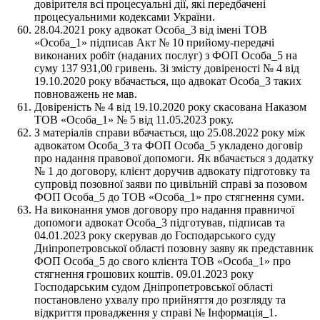
довірителя всі процесуальні дії, які передбачені
процесуальними кодексами України.
28.04.2021 року адвокат Особа_3 від імені ТОВ
«Особа_1» підписав Акт № 10 прийому-передачі
виконаних робіт (наданих послуг) з ФОП Особа_5 на
суму 137 931,00 гривень. Зі змісту довіреності № 4 від
19.10.2020 року вбачається, що адвокат Особа_3 таких
повноважень не мав.
Довіреність № 4 від 19.10.2020 року скасована Наказом
ТОВ «Особа_1» № 5 від 11.05.2023 року.
З матеріалів справи вбачається, що 25.08.2022 року між
адвокатом Особа_3 та ФОП Особа_5 укладено договір
про надання правової допомоги. Як вбачається з додатку
№ 1 до договору, клієнт доручив адвокату підготовку та
супровід позовної заяви по цивільній справі за позовом
ФОП Особа_5 до ТОВ «Особа_1» про стягнення суми.
На виконання умов договору про надання правничої
допомоги адвокат Особа_3 підготував, підписав та
04.01.2023 року скерував до Господарського суду
Дніпропетровської області позовну заяву як представник
ФОП Особа_5 до свого клієнта ТОВ «Особа_1» про
стягнення грошових коштів. 09.01.2023 року
Господарським судом Дніпропетровської області
постановлено ухвалу про прийняття до розгляду та
відкриття провадження у справі № Інформація_1.