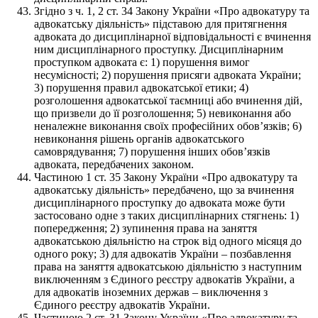
Згідно з ч. 1, 2 ст. 34 Закону України «Про адвокатуру та
адвокатську діяльність» підставою для притягнення
адвоката до дисциплінарної відповідальності є вчинення
ним дисциплінарного проступку. Дисциплінарним
проступком адвоката є: 1) порушення вимог
несумісності; 2) порушення присяги адвоката України;
3) порушення правил адвокатської етики; 4)
розголошення адвокатської таємниці або вчинення дій,
що призвели до її розголошення; 5) невиконання або
неналежне виконання своїх професійних обов’язків; 6)
невиконання рішень органів адвокатського
самоврядування; 7) порушення інших обов’язків
адвоката, передбачених законом.
Частиною 1 ст. 35 Закону України «Про адвокатуру та
адвокатську діяльність» передбачено, що за вчинення
дисциплінарного проступку до адвоката може бути
застосовано одне з таких дисциплінарних стягнень: 1)
попередження; 2) зупинення права на заняття
адвокатською діяльністю на строк від одного місяця до
одного року; 3) для адвокатів України – позбавлення
права на заняття адвокатською діяльністю з наступним
виключенням з Єдиного реєстру адвокатів України, а
для адвокатів іноземних держав – виключення з
Єдиного реєстру адвокатів України.
Частиною 2 ст. 31 Закону України «Про адвокатуру та