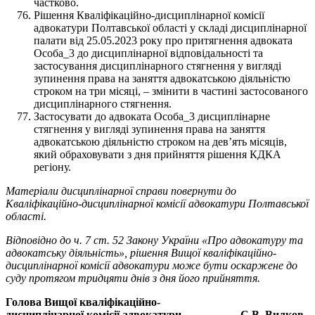
частково.
Рішення Кваліфікаційно-дисциплінарної комісії
адвокатури Полтавської області у складі дисциплінарної
палати від 25.05.2023 року про притягнення адвоката
Особа_3 до дисциплінарної відповідальності та
застосування дисциплінарного стягнення у вигляді
зупинення права на заняття адвокатською діяльністю
строком на три місяці, – змінити в частині застосованого
дисциплінарного стягнення.
Застосувати до адвоката Особа_3 дисциплінарне
стягнення у вигляді зупинення права на заняття
адвокатською діяльністю строком на дев’ять місяців,
який обраховувати з дня прийняття рішення КДКА
регіону.
Матеріали дисциплінарної справи повернути до
Кваліфікаційно-дисциплінарної комісії адвокатури Полтавської
області.
Відповідно до ч. 7 ст. 52 Закону України «Про адвокатуру та
адвокатську діяльність», рішення Вищої кваліфікаційно-
дисциплінарної комісії адвокатури може бути оскаржене до
суду протягом тридцяти днів з дня його прийняття
.
Голова Вищої кваліфікаційно-
дисциплінарної комісії адвокатури С.В. Вилков