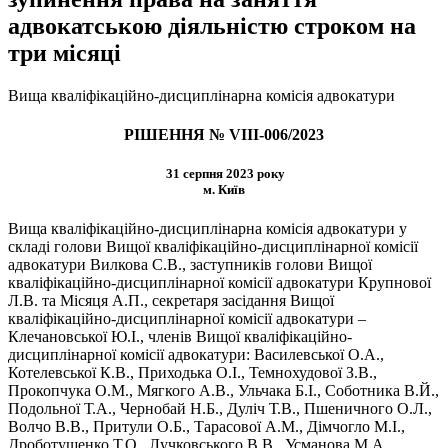
адвокатською діяльністю строком на
три місяці
Вища кваліфікаційно-дисциплінарна комісія адвокатури
РІШЕННЯ № VIІІ-006/2023
31 серпня 2023 року
м. Київ
Вища кваліфікаційно-дисциплінарна комісія адвокатури у
складі голови Вищої кваліфікаційно-дисциплінарної комісії
адвокатури Вилкова С.В., заступників голови Вищої
кваліфікаційно-дисциплінарної комісії адвокатури Крупнової
Л.В. та Місяця А.П., секретаря засідання Вищої
кваліфікаційно-дисциплінарної комісії адвокатури –
Клечановської Ю.І., членів Вищої кваліфікаційно-
дисциплінарної комісії адвокатури: Василевської О.А.,
Котелевської К.В., Приходька О.І., Темнохудової З.В.,
Прокопчука О.М., Мягкого А.В., Ульчака Б.І., Соботника В.Й.,
Подольної Т.А., Чернобай Н.Б., Дуліч Т.В., Пшеничного О.Л.,
Волчо В.В., Притули О.Б., Тарасової А.М., Дімчогло М.І.,
Дроботущенко Т.О., Лучковського В.В., Усманова М.А.,