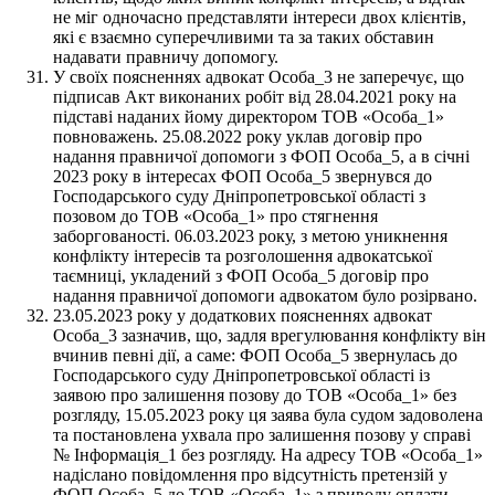
не міг одночасно представляти інтереси двох клієнтів,
які є взаємно суперечливими та за таких обставин
надавати правничу допомогу.
У своїх поясненнях адвокат Особа_3 не заперечує, що
підписав Акт виконаних робіт від 28.04.2021 року на
підставі наданих йому директором ТОВ «Особа_1»
повноважень. 25.08.2022 року уклав договір про
надання правничої допомоги з ФОП Особа_5, а в січні
2023 року в інтересах ФОП Особа_5 звернувся до
Господарського суду Дніпропетровської області з
позовом до ТОВ «Особа_1» про стягнення
заборгованості. 06.03.2023 року, з метою уникнення
конфлікту інтересів та розголошення адвокатської
таємниці, укладений з ФОП Особа_5 договір про
надання правничої допомоги адвокатом було розірвано.
23.05.2023 року у додаткових поясненнях адвокат
Особа_3 зазначив, що, задля врегулювання конфлікту він
вчинив певні дії, а саме: ФОП Особа_5 звернулась до
Господарського суду Дніпропетровської області із
заявою про залишення позову до ТОВ «Особа_1» без
розгляду, 15.05.2023 року ця заява була судом задоволена
та постановлена ухвала про залишення позову у справі
№ Інформація_1 без розгляду. На адресу ТОВ «Особа_1»
надіслано повідомлення про відсутність претензій у
ФОП Особа_5 до ТОВ «Особа_1» з приводу оплати