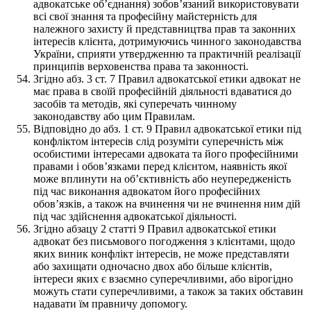
адвокатське об’єднання) зобов’язаний використовувати
всі свої знання та професійну майстерність для
належного захисту й представництва прав та законних
інтересів клієнта, дотримуючись чинного законодавства
України, сприяти утвердженню та практичній реалізації
принципів верховенства права та законності.
Згідно абз. 3 ст. 7 Правил адвокатської етики адвокат не
має права в своїй професійній діяльності вдаватися до
засобів та методів, які суперечать чинному
законодавству або цим Правилам.
Відповідно до абз. 1 ст. 9 Правил адвокатської етики під
конфліктом інтересів слід розуміти суперечність між
особистими інтересами адвоката та його професійними
правами і обов’язками перед клієнтом, наявність якої
може вплинути на об’єктивність або неупередженість
під час виконання адвокатом його професійних
обов’язків, а також на вчинення чи не вчинення ним дій
під час здійснення адвокатської діяльності.
Згідно абзацу 2 статті 9 Правил адвокатської етики
адвокат без письмового погодження з клієнтами, щодо
яких виник конфлікт інтересів, не може представляти
або захищати одночасно двох або більше клієнтів,
інтереси яких є взаємно суперечливими, або вірогідно
можуть стати суперечливими, а також за таких обставин
надавати їм правничу допомогу.