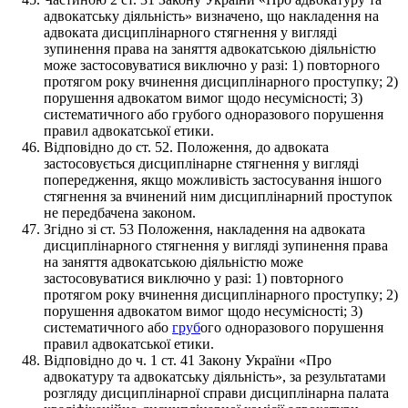
адвокатську діяльність» визначено, що накладення на
адвоката дисциплінарного стягнення у вигляді
зупинення права на заняття адвокатською діяльністю
може застосовуватися виключно у разі: 1) повторного
протягом року вчинення дисциплінарного проступку; 2)
порушення адвокатом вимог щодо несумісності; 3)
систематичного або грубого одноразового порушення
правил адвокатської етики.
Відповідно до ст. 52. Положення, до адвоката
застосовується дисциплінарне стягнення у вигляді
попередження, якщо можливість застосування іншого
стягнення за вчинений ним дисциплінарний проступок
не передбачена законом.
Згідно зі ст. 53 Положення, накладення на адвоката
дисциплінарного стягнення у вигляді зупинення права
на заняття адвокатською діяльністю може
застосовуватися виключно у разі: 1) повторного
протягом року вчинення дисциплінарного проступку; 2)
порушення адвокатом вимог щодо несумісності; 3)
систематичного або
груб
ого одноразового порушення
правил адвокатської етики.
Відповідно до ч. 1 ст. 41 Закону України «Про
адвокатуру та адвокатську діяльність», за результатами
розгляду дисциплінарної справи дисциплінарна палата