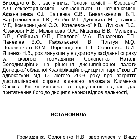
Висоцького В.І., заступника Голови комісії – Єзерської
А.О., секретаря комісії – Ковбасінської Г.В., членів комісії:
Афанащенка С.І., Башенка С.В., Бивалькевича В.П.,
Варфоломеєвої Т.В., Верби М.І., Дубовика М.І., Ісакова
М.Г., Комарницької О.О., Котелевської К.В., Луцюка П.С.,
Юзькової Н.В., Мельнікова О.А., Міщенка В.В., Мультяна
В.В., Олійника О.П., Павлової М.А., Панасенко Т.П.,
Паневіна В.О., Рафальської І.В., Пільгуя М.О.,
Полонського Ю.М., Воротінцевої Т.П., Соботника В.Й.,
Ященко Н.В., розглянувши у відкритому засіданні справу
за скаргою громадянки Солоненко Наталії
Володимирівни на рішення дисциплінарної палати
Донецької обласної Кваліфікаційно-дисциплінарної комісії
адвокатури від 13 лютого 2008 року про закриття
дисциплінарної справи відносно адвоката Клименка
Олексія Костянтиновича за відсутністю підстав для
притягнення його до дисциплінарної відповідальності,
ВСТАНОВИЛА:
Громадянка Солоненко Н.В. звернулася у Вищу