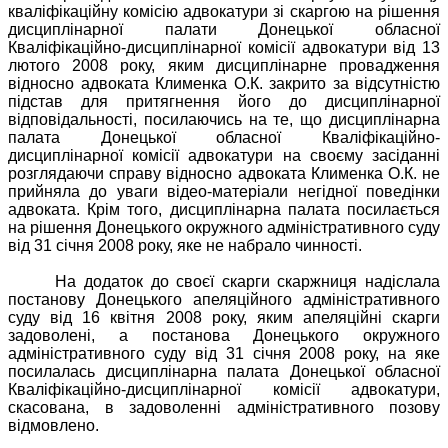
кваліфікаційну комісію адвокатури зі скаргою на рішення
дисциплінарної палати Донецької обласної
Кваліфікаційно-дисциплінарної комісії адвокатури від 13
лютого 2008 року, яким дисциплінарне провадження
відносно адвоката Клименка О.К. закрито за відсутністю
підстав для притягнення його до дисциплінарної
відповідальності, посилаючись на те, що дисциплінарна
палата Донецької обласної Кваліфікаційно-
дисциплінарної комісії адвокатури на своєму засіданні
розглядаючи справу відносно адвоката Клименка О.К. не
прийняла до уваги відео-матеріали негідної поведінки
адвоката. Крім того, дисциплінарна палата посилається
на рішення Донецького окружного адміністративного суду
від 31 січня 2008 року, яке не набрало чинності.
На додаток до своєї скарги скаржниця надіслала
постанову Донецького апеляційного адміністративного
суду від 16 квітня 2008 року, яким апеляційні скарги
задоволені, а постанова Донецького окружного
адміністративного суду від 31 січня 2008 року, на яке
посилалась дисциплінарна палата Донецької обласної
Кваліфікаційно-дисциплінарної комісії адвокатури,
скасована, в задоволенні адміністративного позову
відмовлено.