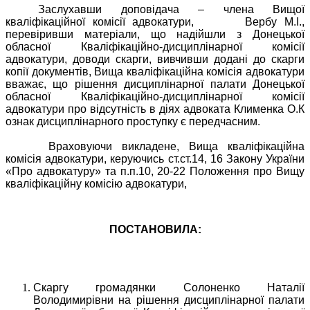
Заслухавши доповідача – члена Вищої
кваліфікаційної комісії адвокатури,
Вербу М.І.,
перевіривши матеріали, що надійшли з Донецької
обласної Кваліфікаційно-дисциплінарної комісії
адвокатури, доводи скарги, вивчивши додані до скарги
копії документів, Вища кваліфікаційна комісія адвокатури
вважає, що рішення дисциплінарної палати Донецької
обласної Кваліфікаційно-дисциплінарної комісії
адвокатури про відсутність в діях адвоката Клименка О.К
ознак дисциплінарного проступку є передчасним.
Враховуючи викладене, Вища кваліфікаційна
комісія адвокатури, керуючись ст.ст.14, 16 Закону України
«Про адвокатуру» та п
.
п.10, 20-22 Положення про Вищу
кваліфікаційну комісію адвокатури,
ПОСТАНОВИЛА
:
Скаргу громадянки Солоненко Наталії
Володимирівни на рішення дисциплінарної палати