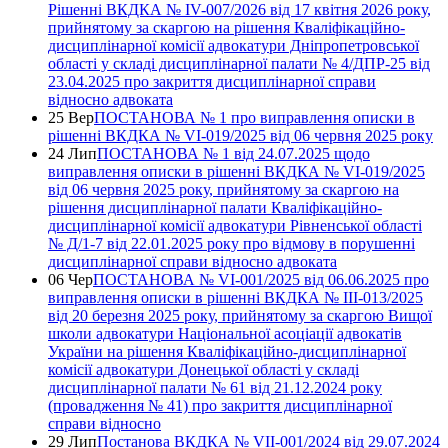
Рішенні ВКДКА № IV-007/2026 від 17 квітня 2026 року,
прийнятому за скаргою на рішення Кваліфікаційно-
дисциплінарної комісії адвокатури Дніпропетровської
області у складі дисциплінарної палати № 4/ДПР-25 від
23.04.2025 про закриття дисциплінарної справи
відносно адвоката
25 Вер
ПОСТАНОВА № 1 про виправлення описки в
рішенні ВКДКА № VI-019/2025 від 06 червня 2025 року
24 Лип
ПОСТАНОВА № 1 від 24.07.2025 щодо
виправлення описки в рішенні ВКДКА № VI-019/2025
від 06 червня 2025 року, прийнятому за скаргою на
рішення дисциплінарної палати Кваліфікаційно-
дисциплінарної комісії адвокатури Рівненської області
№ Д/1-7 від 22.01.2025 року про відмову в порушенні
дисциплінарної справи відносно адвоката
06 Чер
ПОСТАНОВА № VI-001/2025 від 06.06.2025 про
виправлення описки в рішенні ВКДКА № ІІІ-013/2025
від 20 березня 2025 року, прийнятому за скаргою Вищої
школи адвокатури Національної асоціації адвокатів
України на рішення Кваліфікаційно-дисциплінарної
комісії адвокатури Донецької області у складі
дисциплінарної палати № 61 від 21.12.2024 року
(провадження № 41) про закриття дисциплінарної
справи відносно
29 Лип
Постанова ВКДКА № VІІ-001/2024 від 29.07.2024