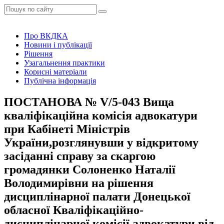
Про ВКДКА
Новини і публікації
Рішення
Узагальнення практики
Корисні матеріали
Публічна інформація
ПОСТАНОВА № V/5-043 Вища
кваліфікаційна комісія адвокатури
при Кабінеті Міністрів
України,розглянувши у відкритому
засіданні справу за скаргою
громадянки Солоненко Наталії
Володимирівни на рішення
дисциплінарної палати Донецької
обласної Кваліфікаційно-
дисциплінарної комісії адвокатури від