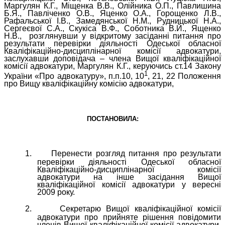
Маргулян К.Г., Міщенка В.В., Олійника О.П., Павлишина
Б.Я., Павліченко О.В., Яценко О.А., Горощенко Л.В.,
Рафальської І.В., Замедянської Н.М., Рудницької Н.А.,
Сергеєвої С.А., Скукіса В.Ф., Соботника В.Й., Ященко
Н.В.,
розглянувши у відкритому засіданні
питання про
результати перевірки діяльності
Одеської обласної
Кваліфікаційно-дисциплінарної комісії адвокатури,
заслухавши доповідача – члена Вищої кваліфікаційної
комісії адвокатури, Маргулян К.Г., керуючись ст.14 Закону
1
України «Про адвокатуру», п.п.10, 10
, 21, 22 Положення
про Вищу кваліфікаційну комісію адвокатури,
ПОСТАНОВИЛА:
1.
Перенести розгляд питання
про результати
перевірки діяльності
Одеської
обласної
Кваліфікаційно-дисциплінарної комісії
адвокатури
на інше засідання Вищої
кваліфікаційної комісії адвокатури у вересні
2009 року.
2.
Секретарю Вищої кваліфікаційної комісії
адвокатури про прийняте рішення повідомити
членів Вищої кваліфікаційної комісії адвокатури,