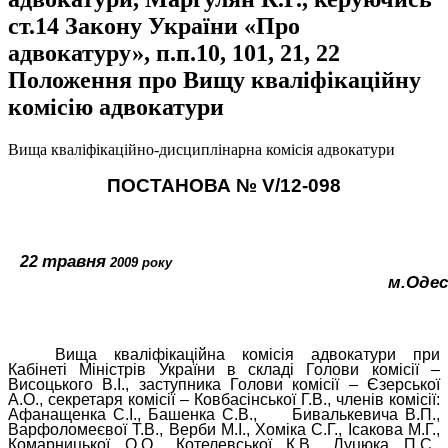
ст.14 Закону України «Про
адвокатуру», п.п.10, 101, 21, 22
Положення про Вищу кваліфікаційну
комісію адвокатури
Вища кваліфікаційно-дисциплінарна комісія адвокатури
ПОСТАНОВА №
V
/12-098
травня
22
2009 року
м.Одес
Вища кваліфікаційна комісія адвокатури при
Кабінеті Міністрів України в складі Голови комісії –
Висоцького В.І., заступника Голови комісії – Єзерської
А.О., секретаря комісії – Ковбасінської Г.В., членів комісії:
Афанащенка С.І., Башенка С.В.,
Бивалькевича В.П.,
Варфоломеєвої Т.В., Верби М.І., Хоміка С.Г., Ісакова М.Г.,
Комарницької О.О., Котелевської К.В., Луцюка П.С.,