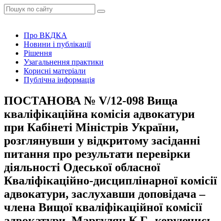
Про ВКДКА
Новини і публікації
Рішення
Узагальнення практики
Корисні матеріали
Публічна інформація
ПОСТАНОВА № V/12-098 Вища
кваліфікаційна комісія адвокатури
при Кабінеті Міністрів України,
розглянувши у відкритому засіданні
питання про результати перевірки
діяльності Одеської обласної
Кваліфікаційно-дисциплінарної комісії
адвокатури, заслухавши доповідача –
члена Вищої кваліфікаційної комісії
адвокатури, Маргулян К.Г., керуючись