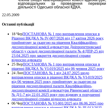
відповідальних за проведення перевірки
діяльності Одеської обласної КДКА.
22.05.2009
Останні публікації
18 Чер
ПОСТАНОВА № 1 про виправлення описки в
Рішенні ВКДКА № IV-007/2026 від 17 квітня 2026 року,
прийнятому за скаргою на рішення Кваліфікаційно-
дисциплінарної комісії адвокатури Дніпропетровської
області у складі дисциплінарної палати № 4/ДПР-25 від
23.04.2025 про закриття дисциплінарної справи
відносно адвоката
25 Вер
ПОСТАНОВА № 1 про виправлення описки в
рішенні ВКДКА № VI-019/2025 від 06 червня 2025 року
24 Лип
ПОСТАНОВА № 1 від 24.07.2025 щодо
виправлення описки в рішенні ВКДКА № VI-019/2025
від 06 червня 2025 року, прийнятому за скаргою на
рішення дисциплінарної палати Кваліфікаційно-
дисциплінарної комісії адвокатури Рівненської області
№ Д/1-7 від 22.01.2025 року про відмову в порушенні
дисциплінарної справи відносно адвоката
06 Чер
ПОСТАНОВА № VI-001/2025 від 06.06.2025 про
виправлення описки в рішенні ВКДКА № ІІІ-013/2025