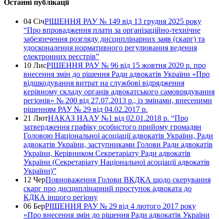
Останні публікації
04 Січ
РІШЕННЯ РАУ № 149 від 13 грудня 2025 року
“Про впровадження плати за організаційно-технічне
забезпечення розгляду дисциплінарних заяв (скарг) та
удосконалення нормативного регулювання ведення
електронних реєстрів”
10 Лис
РІШЕННЯ РАУ № 96 від 15 жовтня 2020 р. про
внесення змін до рішення Ради адвокатів України «Про
відшкодування витрат на службові відрядження
керівному складу органів адвокатського самоврядування
регіонів» № 200 від 27.07.2013 р., із змінами, внесеними
рішенням РАУ № 29 від 04.02.2017 р.
21 Лют
НАКАЗ НААУ №1 від 02.01.2018 р. “Про
затвердження графіку особистого прийому громадян
Головою Національної асоціації адвокатів України, Ради
адвокатів України, заступниками Голови Ради адвокатів
України, Керівником Секретаріату Ради адвокатів
України (Секретаріату Національної асоціації адвокатів
України)”
12 Чер
Повноваження Голови ВКДКА щодо скерування
скарг про дисциплінарний проступок адвоката до
КДКА іншого регіону
06 Бер
РІШЕННЯ РАУ № 29 від 4 лютого 2017 року
«Про внесення змін до рішення Ради адвокатів України