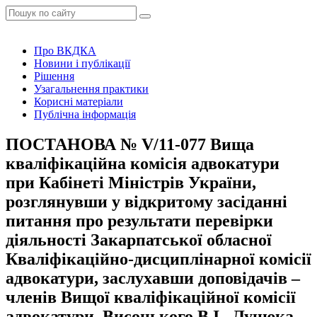
Про ВКДКА
Новини і публікації
Рішення
Узагальнення практики
Корисні матеріали
Публічна інформація
ПОСТАНОВА № V/11-077 Вища
кваліфікаційна комісія адвокатури
при Кабінеті Міністрів України,
розглянувши у відкритому засіданні
питання про результати перевірки
діяльності Закарпатської обласної
Кваліфікаційно-дисциплінарної комісії
адвокатури, заслухавши доповідачів –
членів Вищої кваліфікаційної комісії
адвокатури, Висоцького В.І., Луцюка