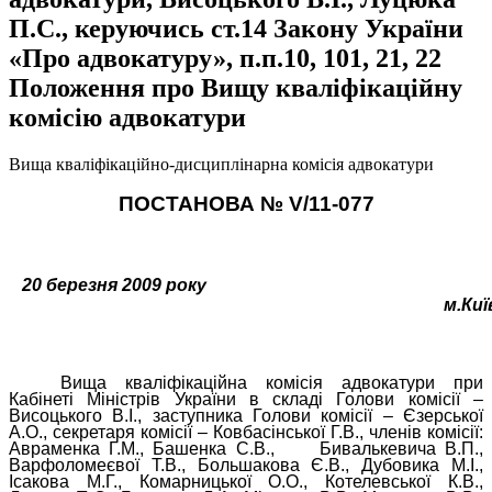
П.С., керуючись ст.14 Закону України
«Про адвокатуру», п.п.10, 101, 21, 22
Положення про Вищу кваліфікаційну
комісію адвокатури
Вища кваліфікаційно-дисциплінарна комісія адвокатури
ПОСТАНОВА №
V
/11-077
20 березня 2009 року
м.Киї
Вища кваліфікаційна комісія адвокатури при
Кабінеті Міністрів України в складі Голови комісії –
Висоцького В.І., заступника Голови комісії – Єзерської
А.О., секретаря комісії – Ковбасінської Г.В., членів комісії:
Авраменка Г.М., Башенка С.В.,
Бивалькевича В.П.,
Варфоломеєвої Т.В., Большакова Є.В., Дубовика М.І.,
Ісакова М.Г., Комарницької О.О., Котелевської К.В.,