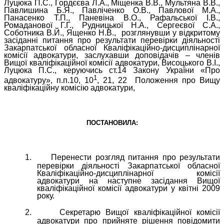
Луцюка П.С., Гордєєва Л.А., Міщенка В.В., Мультяна В.В.,
Павлишина Б.Я., Павліченко О.В., Павлової М.А.,
Панасенко Т.П., Паневіна В.О., Рафальської І.В.,
Ромаданової Г.Г., Рудницької Н.А., Сергеєвої С.А.,
Соботника В.Й., Ященко Н.В.,
розглянувши у відкритому
засіданні
питання про результати перевірки діяльності
Закарпатської обласної Кваліфікаційно-дисциплінарної
комісії адвокатури, заслухавши доповідачів – членів
Вищої кваліфікаційної комісії адвокатури, Висоцького В.І.,
Луцюка П.С., керуючись ст.14 Закону України «Про
1
адвокатуру», п.п.10, 10
, 21, 22
Положення про Вищу
кваліфікаційну комісію адвокатури,
ПОСТАНОВИЛА:
1.
Перенести розгляд питання
про результати
перевірки діяльності Закарпатської обласної
Кваліфікаційно-дисциплінарної комісії
адвокатури
на наступне засідання Вищої
кваліфікаційної комісії адвокатури у квітні 2009
року.
2.
Секретарю Вищої кваліфікаційної комісії
адвокатури про прийняте рішення повідомити