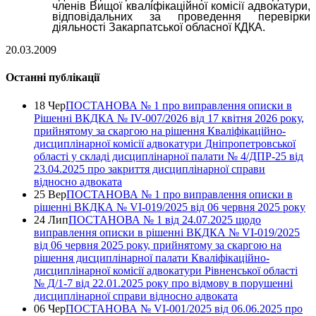
членів Вищої кваліфікаційної комісії адвокатури,
відповідальних за проведення перевірки
діяльності Закарпатської обласної КДКА.
20.03.2009
Останні публікації
18 Чер
ПОСТАНОВА № 1 про виправлення описки в
Рішенні ВКДКА № IV-007/2026 від 17 квітня 2026 року,
прийнятому за скаргою на рішення Кваліфікаційно-
дисциплінарної комісії адвокатури Дніпропетровської
області у складі дисциплінарної палати № 4/ДПР-25 від
23.04.2025 про закриття дисциплінарної справи
відносно адвоката
25 Вер
ПОСТАНОВА № 1 про виправлення описки в
рішенні ВКДКА № VI-019/2025 від 06 червня 2025 року
24 Лип
ПОСТАНОВА № 1 від 24.07.2025 щодо
виправлення описки в рішенні ВКДКА № VI-019/2025
від 06 червня 2025 року, прийнятому за скаргою на
рішення дисциплінарної палати Кваліфікаційно-
дисциплінарної комісії адвокатури Рівненської області
№ Д/1-7 від 22.01.2025 року про відмову в порушенні
дисциплінарної справи відносно адвоката
06 Чер
ПОСТАНОВА № VI-001/2025 від 06.06.2025 про