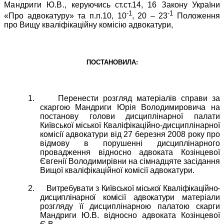
Мандриги Ю.В.,
керуючись ст.ст.14, 16 Закону України
-1
-1
«Про адвокатуру» та п.п.10, 10
, 20 – 23
Положення
про Вищу кваліфікаційну комісію адвокатури,
ПОСТАНОВИЛА:
1.
Перенести розгляд матеріалів справи за
скаргою Мандриги Юрія Володимировича на
постанову голови дисциплінарної палати
Київської міської Кваліфікаційно-дисциплінарної
комісії адвокатури від 27 березня 2008 року про
відмову в порушенні дисциплінарного
провадження відносно адвоката Козінцевої
Євгенії Володимирівни на сімнадцяте засідання
Вищої кваліфікаційної комісії адвокатури.
2.
Витребувати з Київської міської Кваліфікаційно-
дисциплінарної комісії адвокатури
матеріали
розгляду її дисциплінарною палатою скарги
Мандриги Ю.В. відносно адвоката Козінцевої