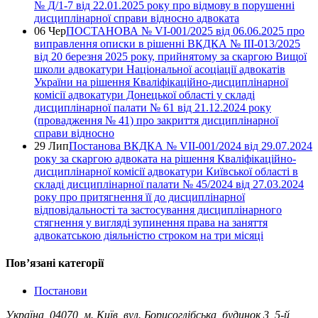
№ Д/1-7 від 22.01.2025 року про відмову в порушенні
дисциплінарної справи відносно адвоката
06 Чер
ПОСТАНОВА № VI-001/2025 від 06.06.2025 про
виправлення описки в рішенні ВКДКА № ІІІ-013/2025
від 20 березня 2025 року, прийнятому за скаргою Вищої
школи адвокатури Національної асоціації адвокатів
України на рішення Кваліфікаційно-дисциплінарної
комісії адвокатури Донецької області у складі
дисциплінарної палати № 61 від 21.12.2024 року
(провадження № 41) про закриття дисциплінарної
справи відносно
29 Лип
Постанова ВКДКА № VІІ-001/2024 від 29.07.2024
року за скаргою адвоката на рішення Кваліфікаційно-
дисциплінарної комісії адвокатури Київської області в
складі дисциплінарної палати № 45/2024 від 27.03.2024
року про притягнення її до дисциплінарної
відповідальності та застосування дисциплінарного
стягнення у вигляді зупинення права на заняття
адвокатською діяльністю строком на три місяці
Повʼязані категорії
Постанови
Україна, 04070, м. Київ, вул. Борисоглібська, будинок 3, 5-й