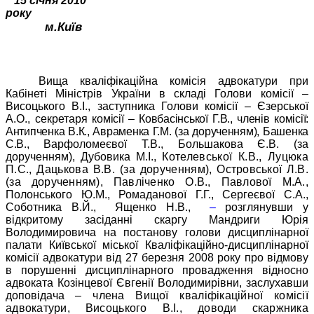
15 січня 2010
року
м.Київ
Вища кваліфікаційна комісія адвокатури при
Кабінеті Міністрів України в складі Голови комісії –
Висоцького В.І., заступника Голови комісії – Єзерської
А.О., секретаря
комісії – Ковбасінської Г.В., членів комісії:
Антипченка В.К., Авраменка Г.М. (за дорученням), Башенка
С.В.,
Варфоломеєвої Т.В., Большакова Є.В. (за
дорученням), Дубовика М.І.,
Котелевської К.В., Луцюка
П.С., Дацькова В.В. (за дорученням),
Островської Л.В.
(за дорученням), Павліченко О.В., Павлової М.А.,
Полонського Ю.М., Ромаданової Г.Г., Сергеєвої С.А.,
Соботника В.Й.,
Ященко Н.В.,
–
розглянувши у
відкритому засіданні скаргу Мандриги Юрія
Володимировича на постанову голови дисциплінарної
палати Київської міської Кваліфікаційно-дисциплінарної
комісії адвокатури від 27 березня 2008 року про відмову
в порушенні дисциплінарного провадження відносно
адвоката Козінцевої Євгенії Володимирівни, заслухавши
доповідача
– члена Вищої кваліфікаційної комісії
адвокатури, Висоцького В.І., доводи скаржника