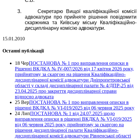
Є.В.
3.
Секретарю Вищої кваліфікаційної комісії
адвокатури про прийняте рішення повідомити
скаржника та Київську міську Кваліфікаційно-
дисциплінарну комісію
адвокатури
.
15.01.2010
Останні публікації
18 Чер
ПОСТАНОВА № 1 про виправлення описки в
Рішенні ВКДКА № IV-007/2026 від 17 квітня 2026 року,
прийнятому за скаргою на рішення Кваліфікаційно-
дисциплінарної комісії адвокатури Дніпропетровської
області у складі дисциплінарної палати № 4/ДПР-25 від
23.04.2025 про закриття дисциплінарної справи
відносно адвоката
25 Вер
ПОСТАНОВА № 1 про виправлення описки в
рішенні ВКДКА № VI-019/2025 від 06 червня 2025 року
24 Лип
ПОСТАНОВА № 1 від 24.07.2025 щодо
виправлення описки в рішенні ВКДКА № VI-019/2025
від 06 червня 2025 року, прийнятому за скаргою на
рішення дисциплінарної палати Кваліфікаційно-
дисциплінарної комісії адвокатури Рівненської області