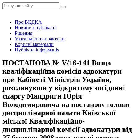
Про ВКДКА
Новини і публікації
Рішення
Узагальнення практики
Корисні матеріали
Публічна інформація
ПОСТАНОВА № V/16-141 Вища
кваліфікаційна комісія адвокатури
при Кабінеті Міністрів України,
розглянувши у відкритому засіданні
скаргу Мандриги Юрія
Володимировича на постанову голови
дисциплінарної палати Київської
міської Кваліфікаційно-
дисциплінарної комісії адвокатури від
27 березня 2008 року про відмову в