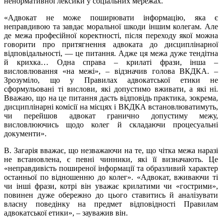
ненормативної лексики у соціальних мережах.
«Адвокат не може поширювати інформацію, яка є
неправдивою та завдає моральної шкоди іншим колегам. Але
де межа професійної коректності, після переходу якої можна
говорити про притягнення адвоката до дисциплінарної
відповідальності, — це питання. Адже ця межа дуже тендітна
й крихка… Одна справа – крилаті фрази, інша –
висловлювання «на межі», – відзначив голова ВКДКА. –
Зрозуміло, що у Правилах адвокатської етики не
сформульовані ті вислови, які допустимо вживати, а які ні.
Вважаю, що на це питання дасть відповідь практика, зокрема,
дисциплінарні комісії на місцях і ВКДКА встановлюватимуть,
чи перейшов адвокат гранично допустиму межу,
висловлюючись щодо колег й складаючи процесуальні
документи».
В. Загарія вважає, що незважаючи на те, що чітка межа наразі
не встановлена, є певні чинники, які її визначають. Це
«неправдивість поширеної інформації та образливий характер
останньої по відношенню до колег». «Адвокат, вживаючи ті
чи інші фрази, котрі він уважає крилатими чи «гострими»,
повинен дуже обережно до цього ставитись й аналізувати
власну поведінку на предмет відповідності Правилам
адвокатської етики», – зауважив він.