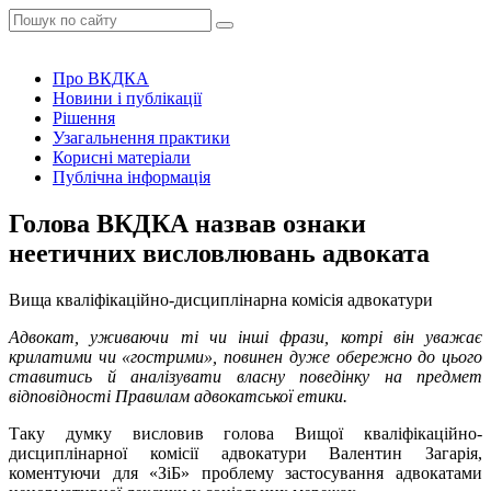
Про ВКДКА
Новини і публікації
Рішення
Узагальнення практики
Корисні матеріали
Публічна інформація
Голова ВКДКА назвав ознаки
неетичних висловлювань адвоката
Вища кваліфікаційно-дисциплінарна комісія адвокатури
Адвокат, уживаючи ті чи інші фрази, котрі він уважає
крилатими чи «гострими», повинен дуже обережно до цього
ставитись й аналізувати власну поведінку на предмет
відповідності Правилам адвокатської етики.
Таку думку висловив голова Вищої кваліфікаційно-
дисциплінарної комісії адвокатури Валентин Загарія,
коментуючи для «ЗіБ» проблему застосування адвокатами