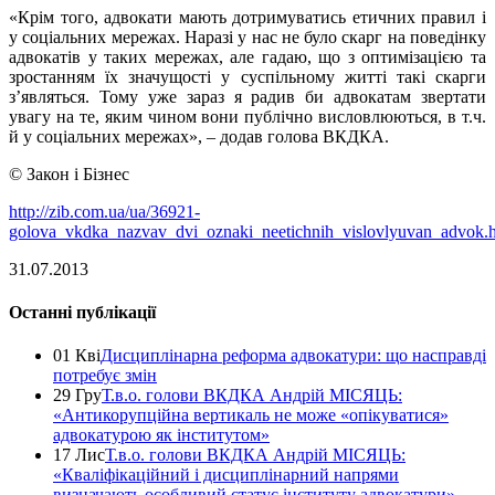
«Крім того, адвокати мають дотримуватись етичних правил і
у соціальних мережах. Наразі у нас не було скарг на поведінку
адвокатів у таких мережах, але гадаю, що з оптимізацією та
зростанням їх значущості у суспільному житті такі скарги
з’являться. Тому уже зараз я радив би адвокатам звертати
увагу на те, яким чином вони публічно висловлюються, в т.ч.
й у соціальних мережах», – додав голова ВКДКА.
© Закон і Бізнес
http://zib.com.ua/ua/36921-
golova_vkdka_nazvav_dvi_oznaki_neetichnih_vislovlyuvan_advok.
31.07.2013
Останні публікації
01 Кві
Дисциплінарна реформа адвокатури: що насправді
потребує змін
29 Гру
Т.в.о. голови ВКДКА Андрій МІСЯЦЬ:
«Антикорупційна вертикаль не може «опікуватися»
адвокатурою як інститутом»
17 Лис
Т.в.о. голови ВКДКА Андрій МІСЯЦЬ:
«Кваліфікаційний і дисциплінарний напрями
визначають особливий статус інституту адвокатури»