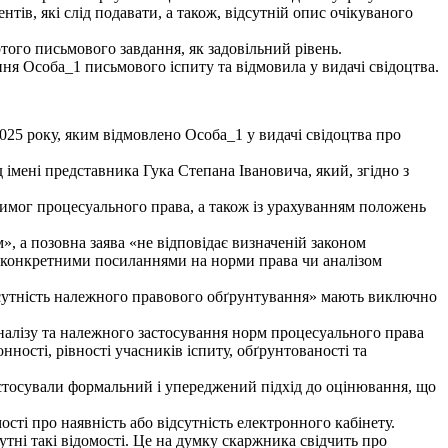
ентів, які слід подавати, а також, відсутній опис очікуваного
ого письмового завдання, як задовільний рівень.
ня Особа_1 письмового іспиту та відмовила у видачі свідоцтва.
025 року, яким відмовлено Особа_1 у видачі свідоцтва про
 імені представника Гука Степана Івановича, який, згідно з
вимог процесуального права, а також із урахуванням положень
, а позовна заява «не відповідає визначеній законом
 конкретними посиланнями на норми права чи аналізом
дсутність належного правового обґрунтування» мають виключно
алізу та належного застосування норм процесуального права
ості, рівності учасників іспиту, обґрунтованості та
стосували формальний і упереджений підхід до оцінювання, що
сті про наявність або відсутність електронного кабінету.
тні такі відомості. Це на думку скаржника свідчить про