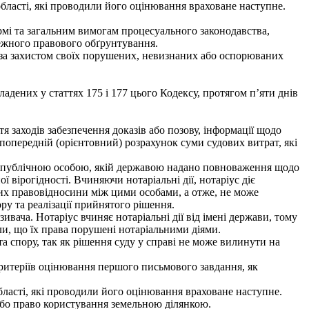
ласті, які проводили його оцінювання враховане наступне.
рмі та загальним вимогам процесуального законодавства,
лежного правового обґрунтування.
у за захистом своїх порушених, невизнаних або оспорюваних
адених у статтях 175 і 177 цього Кодексу, протягом п’яти днів
я заходів забезпечення доказів або позову, інформації щодо
 попередній (орієнтовний) розрахунок суми судових витрат, які
с є публічною особою, якій державою надано повноваження щодо
 вірогідності. Вчиняючи нотаріальні дії, нотаріус діє
ьних правовідносини між цими особами, а отже, не може
ору та реалізації прийнятого рішення.
вача. Нотаріус вчиняє нотаріальні дії від імені держави, тому
или, що їх права порушені нотаріальними діями.
 спору, так як рішення суду у справі не може вилинути на
критеріїв оцінювання першого письмового завдання, як
ласті, які проводили його оцінювання враховане наступне.
 або право користування земельною ділянкою.