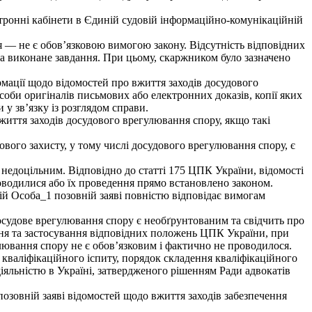
тронні кабінети в Єдиній судовій інформаційно-комунікаційній
я — не є обов’язковою вимогою закону. Відсутність відповідних
за виконане завдання. При цьому, скаржником було зазначено
мації щодо відомостей про вжиття заходів досудового
особи оригіналів письмових або електронних доказів, копії яких
 у зв’язку із розглядом справи.
життя заходів досудового врегулювання спору, якщо такі
вого захисту, у тому числі досудового врегулювання спору, є
 недоцільним. Відповідно до статті 175 ЦПК України, відомості
роводилися або їх проведення прямо встановлено законом.
ній Особа_1 позовній заяві повністю відповідає вимогам
осудове врегулювання спору є необґрунтованим та свідчить про
ня та застосування відповідних положень ЦПК України, при
улювання спору не є обов’язковим і фактично не проводилося.
валіфікаційного іспиту, порядок складення кваліфікаційного
діяльністю в Україні, затвердженого рішенням Ради адвокатів
озовній заяві відомостей щодо вжиття заходів забезпечення