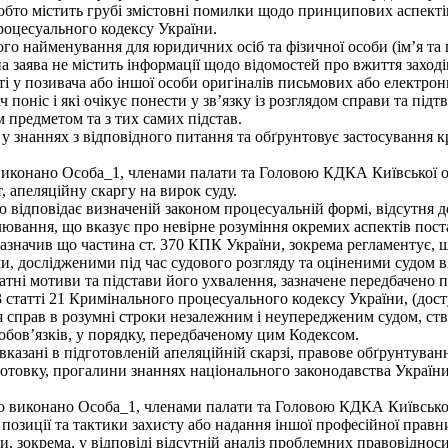
бто містить грубі змістовні помилки щодо принципових аспектів
роцесуального кодексу України.
го найменування для юридичних осіб та фізичної особи (імʼя та п
 заява не містить інформації щодо відомостей про вжиття заході
ті у позивача або іншої особи оригіналів письмових або електронн
ч поніс і які очікує понести у зв’язку із розглядом справи та пі
им предметом та з тих самих підстав.
у знаннях з відповідного питання та обґрунтовує застосування к
виконано Особа_1, членами палати та Головою КДКА Київської о
 апеляційну скаргу на вирок суду.
відповідає визначеній законом процесуальній формі, відсутня д
улювання, що вказує про невірне розуміння окремих аспектів пос
азначив що частина ст. 370 КПК України, зокрема регламентує, щ
ми, дослідженими під час судового розгляду та оціненими судом в
тні мотиви та підстави його ухвалення, зазначене передбачено п
. 3 статті 21 Кримінального процесуального кодексу України, (дос
 справ в розумні строки незалежним і неупередженим судом, ство
в обов’язків, у порядку, передбаченому цим Кодексом.
азані в підготовленій апеляційній скарзі, правове обґрунтуванн
товку, прогалини знаннях національного законодавства України 
о виконано Особа_1, членами палати та Головою КДКА Київської
позиції та тактики захисту або надання іншої професійної правни
, зокрема, у відповіді відсутній аналіз проблемних правовідноси