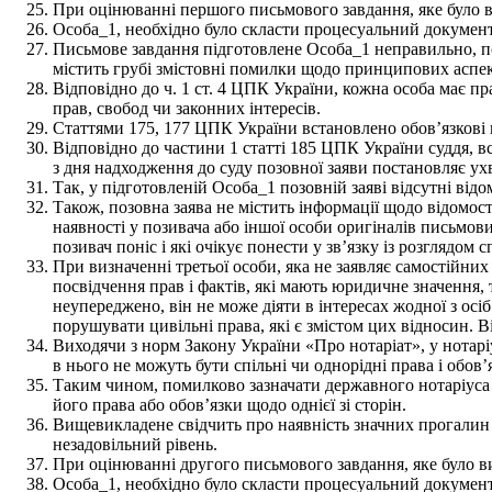
При оцінюванні першого письмового завдання, яке було 
Особа_1, необхідно було скласти процесуальний документ
Письмове завдання підготовлене Особа_1 неправильно, по
містить грубі змістовні помилки щодо принципових аспек
Відповідно до ч. 1 ст. 4 ЦПК України, кожна особа має 
прав, свобод чи законних інтересів.
Статтями 175, 177 ЦПК України встановлено обов’язкові 
Відповідно до частини 1 статті 185 ЦПК України суддя, в
з дня надходження до суду позовної заяви постановляє ух
Так, у підготовленій Особа_1 позовній заяві відсутні відо
Також, позовна заява не містить інформації щодо відомост
наявності у позивача або іншої особи оригіналів письмови
позивач поніс і які очікує понести у звʼязку із розглядом с
При визначенні третьої особи, яка не заявляє самостійн
посвідчення прав і фактів, які мають юридичне значення, 
неупереджено, він не може діяти в інтересах жодної з осі
порушувати цивільні права, які є змістом цих відносин. Ві
Виходячи з норм Закону України «Про нотаріат», у нотаріу
в нього не можуть бути спільні чи однорідні права і обов’
Таким чином, помилково зазначати державного нотаріуса 
його права або обов’язки щодо однієї зі сторін.
Вищевикладене свідчить про наявність значних прогалин 
незадовільний рівень.
При оцінюванні другого письмового завдання, яке було в
Особа_1, необхідно було скласти процесуальний документ,