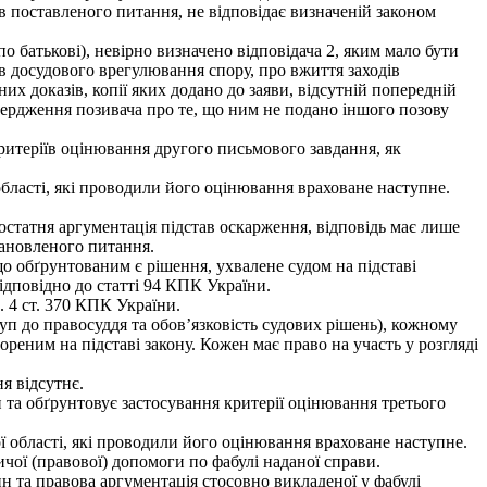
 поставленого питання, не відповідає визначеній законом
о батькові), невірно визначено відповідача 2, яким мало бути
в досудового врегулювання спору, про вжиття заходів
их доказів, копії яких додано до заяви, відсутній попередній
дтвердження позивача про те, що ним не подано іншого позову
ритеріїв оцінювання другого письмового завдання, як
бласті, які проводили його оцінювання враховане наступне.
остатня аргументація підстав оскарження, відповідь має лише
тановленого питання.
о обґрунтованим є рішення, ухвалене судом на підставі
ідповідно до статті 94 КПК України.
. 4 ст. 370 КПК України.
туп до правосуддя та обов’язковість судових рішень), кожному
реним на підставі закону. Кожен має право на участь у розгляді
я відсутнє.
та обґрунтовує застосування критерії оцінювання третього
 області, які проводили його оцінювання враховане наступне.
чої (правової) допомоги по фабулі наданої справи.
н та правова аргументація стосовно викладеної у фабулі