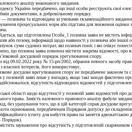
належного аналізу виконаного завдання.
дексу України передбачено, що інші особи реєструють свої елек
є обмін документами, в добровільному порядку.
б — позивача та відповідача за умовами екзаменаційного завданн
орушення процесуальних норм або підстава для зниження оцінки 
ача.
деться, що підготовлена Особа_1 позовна заява не містить інфор
зів або позову, інформації щодо наявності у позивача або іншої 
хунок суми судових витрат, які позивач поніс і які очікує понести
ено, що позовна заява повинна містити зокрема відомості, про в
в’язковий досудовий порядок урегулювання спору.
 від 09.02.2022 року № 15-рп/2002, обрання певного засобу право
 з власних інтересів, його використовує.
зкове досудове врегулювання спору не передбачене законом та є
 у позовній заяві лише у випадку, якщо такі заходи фактично п
здійснювалося, відсутність відповідних відомостей у підготовле
ої області щодо відсутності у позовній заяві відомостей про д
го права. Замість належного правового аналізу фабули завдан
ід, без урахування того, що в цій категорії справ досудове врег
ноти оцінювання, передбаченим Порядком допуску до складення к
ліфікаційного іспиту для набуття права на заняття адвокатською 
– Порядок).
істить зауваження про відсутність у підготовленій скаржником п