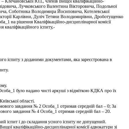
 – Клечановської Ю.І., членів Вищої кваліфікаційно-
нідовича, Лучковського Валентина Вікторовича, Подольної
ича, Соботника Володимира Йосиповича, Котелевської
ікторії Карлівни, Дуліч Тетяни Володимирівни, Дроботущенко
ба_1 на рішення Кваліфікаційно-дисциплінарної комісії
ня кваліфікаційного іспиту,-
ого іспиту з доданими документами, яка зареєстрована в
питу.
ому.
Особа_1 було надано чисті аркуші з відміткою КДКА про їх
ївської області.
мового завдання № 2 Особа_1 отримав середній бал – 0; За
ового завдання № 4 Особа_1 отримав середній бал – 20.
ий іспит і до складання усного іспиту не допущений.
Вищої кваліфікаційно-дисциплінарної комісії адвокатури зі