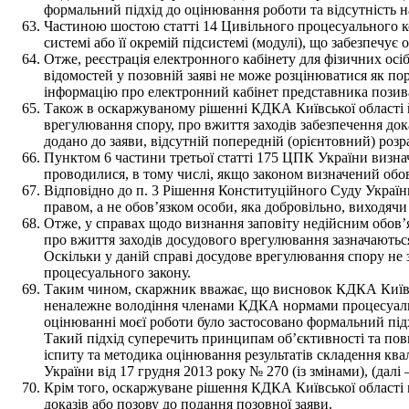
формальний підхід до оцінювання роботи та відсутність 
Частиною шостою статті 14 Цивільного процесуального ко
системі або її окремій підсистемі (модулі), що забезпечу
Отже, реєстрація електронного кабінету для фізичних осі
відомостей у позовній заяві не може розцінюватися як п
інформацію про електронний кабінет представника позив
Також в оскаржуваному рішенні КДКА Київської області й
врегулювання спору, про вжиття заходів забезпечення дока
додано до заяви, відсутній попередній (орієнтовний) розра
Пунктом 6 частини третьої статті 175 ЦПК України визнач
проводилися, в тому числі, якщо законом визначений обо
Відповідно до п. 3 Рішення Конституційного Суду України
правом, а не обов’язком особи, яка добровільно, виходячи
Отже, у справах щодо визнання заповіту недійсним обов’я
про вжиття заходів досудового врегулювання зазначаються
Оскільки у даній справі досудове врегулювання спору не 
процесуального закону.
Таким чином, скаржник вважає, що висновок КДКА Київськ
неналежне володіння членами КДКА нормами процесуально
оцінюванні моєї роботи було застосовано формальний підх
Такий підхід суперечить принципам об’єктивності та пов
іспиту та методика оцінювання результатів складення ква
України від 17 грудня 2013 року № 270 (із змінами), (далі 
Крім того, оскаржуване рішення КДКА Київської області м
доказів або позову до подання позовної заяви.