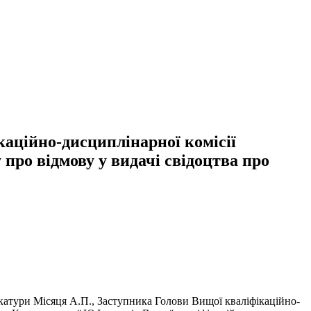
аційно-дисциплінарної комісії
 про відмову у видачі свідоцтва про
окатури Місяця А.П., Заступника Голови Вищої кваліфікаційно-