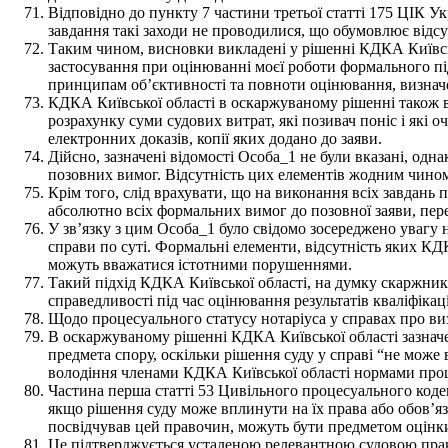
Відповідно до пункту 7 частини третьої статті 175 ЦІК У
завдання такі заходи не проводилися, що обумовлює відсутн
Таким чином, висновки викладені у рішенні КДКА Київсь
застосування при оцінюванні моєї роботи формального під
принципам об’єктивності та повноти оцінювання, визна
КДКА Київської області в оскаржуваному рішенні також вк
розрахунку суми судових витрат, які позивач поніс і які о
електронних доказів, копії яких додано до заяви.
Дійсно, зазначені відомості Особа_1 не були вказані, одн
позовних вимог. Відсутність цих елементів жодним чином 
Крім того, слід врахувати, що на виконання всіх завдан
абсолютно всіх формальних вимог до позовної заяви, пе
У зв’язку з цим Особа_1 було свідомо зосереджено увагу
справи по суті. Формальні елементи, відсутність яких КДК
можуть вважатися істотними порушеннями.
Такий підхід КДКА Київської області, на думку скаржник
справедливості під час оцінювання результатів кваліфікац
Щодо процесуального статусу нотаріуса у справах про ви
В оскаржуваному рішенні КДКА Київської області зазнач
предмета спору, оскільки рішення суду у справі “не може
володіння членами КДКА Київської області нормами проце
Частина перша статті 53 Цивільного процесуального кодек
якщо рішення суду може вплинути на їх права або обов’язк
посвідчував цей правочин, можуть бути предметом оцінки
Це підтверджується усталеною релевантною судовою практ