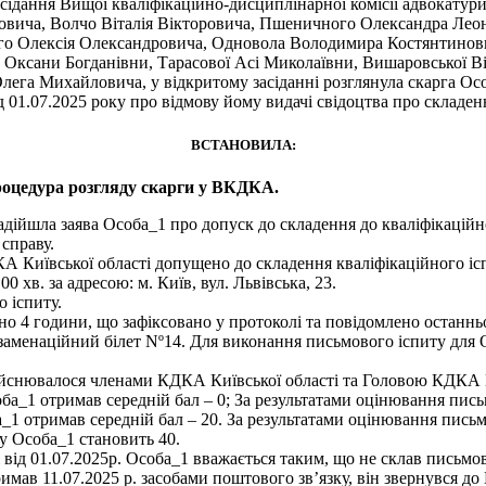
асідання Вищої кваліфікаційно-дисциплінарної комісії адвокатури
новича, Волчо Віталія Вікторовича, Пшеничного Олександра Лео
ого Олексія Олександровича, Одновола Володимира Костянтинов
 Оксани Богданівни, Тарасової Асі Миколаївни, Вишаровської В
ега Михайловича, у відкритому засіданні розглянула скарга Осо
ід 01.07.2025 року про відмову йому видачі свідоцтва про складен
ВСТАНОВИЛА:
оцедура розгляду скарги у ВКДКА.
адійшла заява Особа_1 про допуск до складення до кваліфікаційн
справу.
А Київської області допущено до складення кваліфікаційного іс
 хв. за адресою: м. Київ, вул. Львівська, 23.
 іспиту.
о 4 години, що зафіксовано у протоколі та повідомлено останнь
кзаменаційний білет Nº14. Для виконання письмового іспиту для 
йснювалося членами КДКА Київської області та Головою КДКА Ки
ба_1 отримав середній бал – 0; За результатами оцінювання пись
1 отримав середній бал – 20. За результатами оцінювання письм
у Особа_1 становить 40.
від 01.07.2025р. Особа_1 вважається таким, що не склав письмов
ав 11.07.2025 р. засобами поштового звʼязку, він звернувся до 