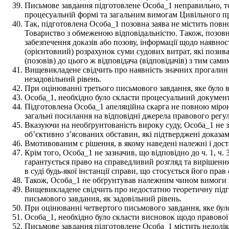
Письмове завдання підготовлене Особа_1 неправильно, то
процесуальній формі та загальним вимогам Цивільного п
Так, підготовлена Особа_1 позовна заява не містить повно
Товариство з обмеженою відповідальністю. Також, позовна
забезпечення доказів або позову, інформації щодо наявнос
(орієнтовний) розрахунок суми судових витрат, які позива
(позовів) до цього ж відповідача (відповідачів) з тим сам
Вищевикладене свідчить про наявність значних прогалин 
незадовільний рівень.
При оцінюванні третього письмового завдання, яке було 
Особа_1, необхідно було скласти процесуальний документ,
Підготовлена Особа_1 апеляційна скарга не повною мірою 
загальні посилання на відповідні джерела правового рег
Вказуючи на необґрунтованість вироку суду, Особа_1 не з
об’єктивно з’ясованих обставин, які підтверджені доказа
Вмотивованим є рішення, в якому наведені належні і доста
Крім того, Особа_1 не зазначив, що відповідно до ч. 1, ч
гарантується право на справедливий розгляд та вирішення
в суді будь-якої інстанції справи, що стосується його пра
Також, Особа_1 не обґрунтував належним чином вимоги вк
Вищевикладене свідчить про недостатню теоретичну підго
письмового завдання, як задовільний рівень.
При оцінюванні четвертого письмового завдання, яке бул
Особа_1, необхідно було скласти висновок щодо правової 
Письмове завдання підготовлене Особа_1 містить недоліки