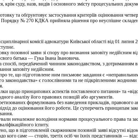
ся, крім суду, назв, видів і основного змісту процесуальних докум
товку та обґрунтовує застосування критеріїв оцінювання четверт
.12 Порядку № 270 КДКА прийняла рішення про неуспішне складен
иплінарної комісії адвокатури Київської області від 01 липня 2
ступне.
вку позовної заяви зі спору про визнання заповіту недійсним від
 свого батька — Гука Івана Івановича.
та спосіб, передбачений чинним законодавством, з дотриманням 
нання заповіту недійсним.
про те, що підготовлене ним письмове завдання є «неправильним»
го законодавства» є голослівними та не підкріпленими жодними
я.
милки щодо принципових аспектів поставленого питання» та «ві
одного аналізу його правових позицій або аргументів.
ретизованих формулювань без наведення прикладів, правового ан
дхід до оцінювання його роботи. Це суперечить принципам законн
вання.
ували неналежне володіння нормами процесуального права та за
аліфікаційного іспиту.
о, що в підготовленій скаржником позовній заяві відсутні відомо
 кого саме — сторін, третіх осіб чи їхніх представників — відсу