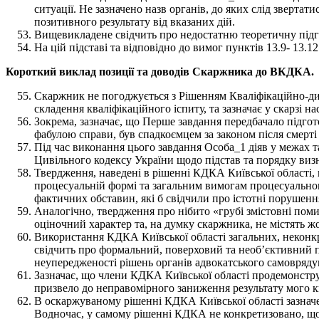
ситуації. Не зазначено назв органів, до яких слід звертати
позитивного результату від вказаних дій.
Вищевикладене свідчить про недостатню теоретичну підго
На цій підставі та відповідно до вимог пунктів 13.9- 13
Короткий виклад позиції та доводів Скаржника до ВКДКА.
Скаржник не погоджується з Рішенням Кваліфікаційно-дисц
складення кваліфікаційного іспиту, та зазначає у скарзі на
Зокрема, зазначає, що Перше завдання передбачало підгото
фабулою справи, був спадкоємцем за законом після смерті
Під час виконання цього завдання Особа_1 діяв у межах 
Цивільного кодексу України щодо підстав та порядку виз
Твердження, наведені в рішенні КДКА Київської області, 
процесуальній формі та загальним вимогам процесуально
фактичних обставин, які б свідчили про істотні порушенн
Аналогічно, твердження про нібито «грубі змістовні по
оціночний характер та, на думку скаржника, не містять ж
Використання КДКА Київської області загальних, неконк
свідчить про формальний, поверховий та необ’єктивний пі
неупередженості рішень органів адвокатського самовряду
Зазначає, що члени КДКА Київської області продемонстр
призвело до неправомірного заниження результату мого кв
В оскаржуваному рішенні КДКА Київської області зазначен
Водночас, у самому рішенні КДКА не конкретизовано, щодо