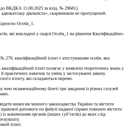
 до ВКДКА 11.08.2025 за вхід. № 29681).
а адвокатську діяльність», скаржником не пропущений.
відносно Особа_1.
ів, які викладені у скарзі Особа_1 на рішення Кваліфікаційно-
 № 270, кваліфікаційний іспит є атестуванням особи, яка
, кваліфікаційний іспит полягає у виявлені теоретичних знань у
 її практичних навичок та умінь у застосуванні закону.
сного іспиту, які складаються окремо.
му нею екзаменаційному білеті три завдання із різних галузей
рави.
овідати вимогам чинного законодавства України та містити
 правової допомоги по фабулі наданої справи повинен містити
із зазначенням органів (інших субʼєктів) до яких слід
езультату.
овий іспит.