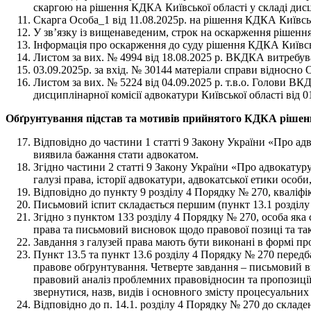
скаргою на рішення КДКА Київської області у складі дисц
Скарга Особа_1 від 11.08.2025р. на рішення КДКА Київськ
У зв’язку із вищенаведеним, строк на оскарження рішенн
Інформація про оскарження до суду рішення КДКА Київсько
Листом за вих. № 4994 від 18.08.2025 р. ВКДКА витребув
03.09.2025р. за вхід. № 30144 матеріали справи відносн
Листом за вих. № 5224 від 04.09.2025 р. т.в.о. Голови В
дисциплінарної комісії адвокатури Київської області від 0
Обґрунтування підстав та мотивів прийнятого КДКА рішен
Відповідно до частини 1 статті 9 Закону України «Про адв
виявила бажання стати адвокатом.
Згідно частини 2 статті 9 Закону України «Про адвокатуру
галузі права, історії адвокатури, адвокатської етики особ
Відповідно до пункту 9 розділу 4 Порядку № 270, кваліфік
Письмовий іспит складається першим (пункт 13.1 розділу
Згідно з пунктом 133 розділу 4 Порядку № 270, особа яка 
права та письмовий висновок щодо правової позиці та так
Завдання з галузей права мають бути виконані в формі п
Пункт 13.5 та пункт 13.6 розділу 4 Порядку № 270 передб
правове обґрунтування. Четверте завдання – письмовий в
правовий аналіз проблемних правовідносин та пропозиції щ
звернутися, назв, видів і основного змісту процесуальних 
Відповідно до п. 14.1. розділу 4 Порядку № 270 до склад