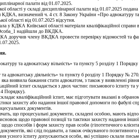
иплінарної палати від 01.07.2025.
ої області у складі дисциплінарної палати від 01.07.2025 подана
я КДКА, визначений ч. 4 ст. 8 Закону України «Про адвокатуру т
ї області від 01.07.2025 відсутня.
ала у КДКА Київської області матеріали кваліфікаційної справи 
о Особа_1 надійшли до ВКДКА.
КДКА доручив члену ВКДКА провести перевірку відомостей та факт
1.07.2025.
ня.
окатуру та адвокатську вільність» та пункту 5 розділу 1 Порядку
 та адвокатську діяльність» та пункту б розділу 1 Порядку № 270
и, яка виявила бажання стати адвокатом, з також у виявленні рівня
аційний іспит складається з двох частин: письмового іспиту та у
 4 Порядку).
складає кваліфікаційний іспит, має підготувати вказані в обрано
тики захисту або надання іншої правової допомоги по фабулі сп
роцесуальних документів.
ачать, що процесуальні документи, складені особою, мають відп
исновок щодо правової позиції та тактики захисту надання іншої
одо способів і форм захисту прав особи (гіпотетичного клієнта) 
документів, які слід подавати, а також очікуваного позитивного р
ення усного іспиту допускаються особи, які успішно склали письм