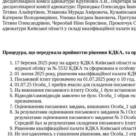
дисциплінарної комісії адвокатури Крупнової Л.В., секретаря з
дисциплінарної комісії адвокатури: Приходька Олександра Іва
Тетяни Альбертівни, Усманова Мурада Аміровича, Кузьмінськ
Катерини Володимирівни, Ульчака Богдана Івановича, Притули
Тетяни Олександрівни, Чернобай Ніни Борисівни, Прокопчук Ол
адвокатури Київської області у складі кваліфікаційної палати в
Процедура, що передувала прийняттю рішення КДКА, та пр
17 березня 2025 року на адресу КДКА Київської області н
журналі обліку за № 5532 КДКА та сформована в особову 
01 липня 2025 року, рішенням кваліфікаційної палати КДК
Письмовий іспит призначено на 01.07.2025 року о 10 год. 00
01.07.25 Особа_1 прибув вчасно для складення письмового
На виконання письмового іспиту Особа_1 було встановлен
Відводів/самовідводів заявлено не було. Особа_1 обрав е
призначення.
Оцінюванням письмових завдань, виконаних Особа_1 зді
За результатами оцінювання письмового завдання № l Осо
результатами оцінювання письмового завдання № 3 Особа_
Середній бал за результатами складення письмового іспит
Рішенням кваліфікаційної палати КДКА Київської області 
Не погоджуючись з ухваленим рішенням, яке Особа_1 отрим