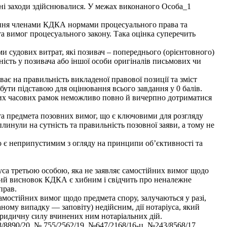
ідні заходи здійснювалися. У межах виконаного Особа_1
діння членами КДКА нормами процесуального права та
та вимог процесуального закону. Така оцінка суперечить
и судових витрат, які позивач – попереднього (орієнтовного)
вність у позивача або іншої особи оригіналів письмових чи
ає на правильність викладеної правової позиції та зміст
бути підставою для оцінювання всього завдання у 0 балів.
ених часових рамок неможливо повно й вичерпно дотриматися
та предмета позовних вимог, що є ключовими для розгляду
линули на сутність та правильність позовної заяви, а тому не
о є неприпустимим з огляду на принципи обʼєктивності та
са третьою особою, яка не заявляє самостійних вимог щодо
Такий висновок КДКА є хибним і свідчить про неналежне
прав.
амостійних вимог щодо предмета спору, залучаються у разі,
аному випадку — заповіту) недійсним, дії нотаріуса, який
юридичну силу вчинених ним нотаріальних дій.
8890/20, № 755/2562/19, №647/2168/16-ц, №243/8568/17,