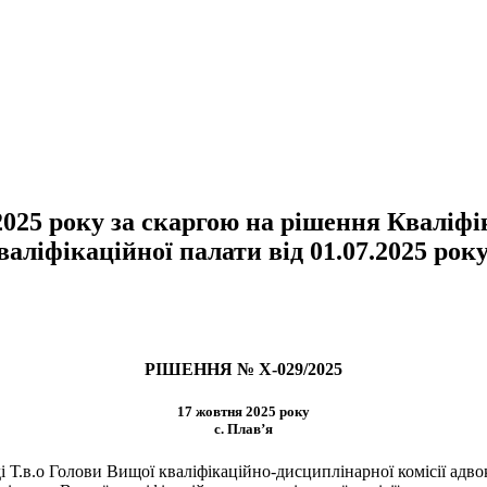
25 року за скаргою на рішення Кваліфік
валіфікаційної палати від 01.07.2025 року
РІШЕННЯ № Х-029/2025
17 жовтня 2025 року
с. Плав’я
і Т.в.о Голови Вищої кваліфікаційно-дисциплінарної комісії адв