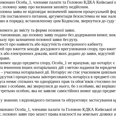
виконано Особа_1, членами палати та Головою КДКА Київської об
, позовну заяву про визнання заповіту недійсним.
зовна заява не відповідає визначеній законом процесуальній фо
тів поставленого питання, аргументація безсистемна не має на
право в порядку, встановленому цим Кодексом, звернутися до суд
вимоги до змісту та форми позовної заяви.
становивши, що позовну заяву подано без додержання вимог, викл
валу про залишення позовної заяви без руху.
мості про наявність або відсутність електронного кабінету.
ей про вжиття заходів досудового врегулювання спору, про вжитт
х або електронних доказів, копії яких додано до заяви, відсутній
прави.
их вимог щодо предмета спору, Особа_1 не врахував, що нотаріу
та вчинення інших нотаріальних дій з метою надання їм юридичної
б – учасника нотаріальної дії. Нотаріус не стає учасником цивіл
дсутня і процесуальна заінтересованість нотаріуса в предметі сп
са немає спільних чи однорідних прав та обов’язків стосовно пози
язки з особами, які звернулися до нього, бо з особами, які виріш
третьою особою, яка не заявляє самостійних вимог щодо предмета
у знаннях з відповідного питання та обґрунтовує застосування 
иконано Особа_1, членами палати та Головою КДКА Київської об
 позовну заяву про захист права власності на земельну ділянку