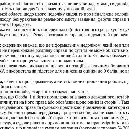
країни, такі відомості зазначаються лише у випадку, якщо відпов
ість підстав для їх зазначення у позовній заяві.
кої області щодо цього недоліку свідчить про неналежне воло
ходу, без урахування реального змісту завдання, фабули справи 
чених Порядком.
азує на відсутність попереднього (орієнтовного) розрахунку сум
чікує понести у зв’язку з розглядом справи; – відомостей про ная
ак скаржник вважає, що це є формальним недоліком, який не вплив
не перешкоджає розгляду справи по суті та не може об’єктивно 
ь письмового іспиту відводилося лише 4 години. За таких обмеж
редбачених процесуальним законодавством.
 на належному викладенні правової позиції, фактичних обставин 
А використала як підставу для зниження оцінки до 0 балів, не вп
а, свідчить про формальне, а не змістовне оцінювання роботи, щ
ійного іспиту.
знання заповіту скаржник зазначає наступне.
ено, що Особа_1 нібито помилково визначено державного нотаріу
 вплинути на його права або обов’язки щодо однієї із сторін”. 
суального права та судовою практикою у зазначеній категорії с
су України прямо передбачає, що треті особи, які не заявляють с
и щодо однієї із сторін. У справах про визнання правочину (у д
 суду, а судове рішення прямо впливатиме на правомірність та 
икою, що відповідає умовам завдання (зокрема у справах № 208/