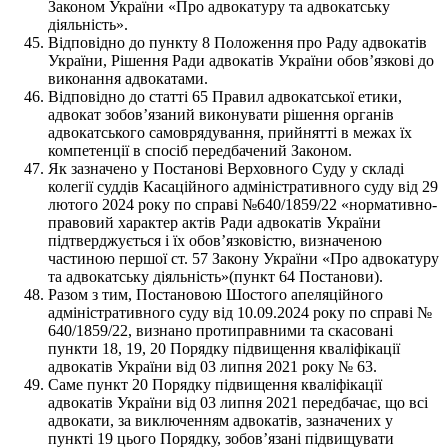
Законом України «Про адвокатуру та адвокатську
діяльність».
Відповідно до пункту 8 Положення про Раду адвокатів
України, Рішення Ради адвокатів України обов’язкові до
виконання адвокатами.
Відповідно до статті 65 Правил адвокатської етики,
адвокат зобов’язаний виконувати рішення органів
адвокатського самоврядування, прийнятті в межах їх
компетенції в спосіб передбачений Законом.
Як зазначено у Постанові Верховного Суду у складі
колегії суддів Касаційного адміністративного суду від 29
лютого 2024 року по справі №640/1859/22 «нормативно-
правовий характер актів Ради адвокатів України
підтверджується і їх обов’язковістю, визначеною
частиною першої ст. 57 Закону України «Про адвокатуру
та адвокатську діяльність»(пункт 64 Постанови).
Разом з тим, Постановою Шостого апеляційного
адміністративного суду від 10.09.2024 року по справі №
640/1859/22, визнано протиправними та скасовані
пункти 18, 19, 20 Порядку підвищення кваліфікації
адвокатів України від 03 липня 2021 року № 63.
Саме пункт 20 Порядку підвищення кваліфікації
адвокатів України від 03 липня 2021 передбачає, що всі
адвокати, за виключенням адвокатів, зазначених у
пункті 19 цього Порядку, зобов’язані підвищувати