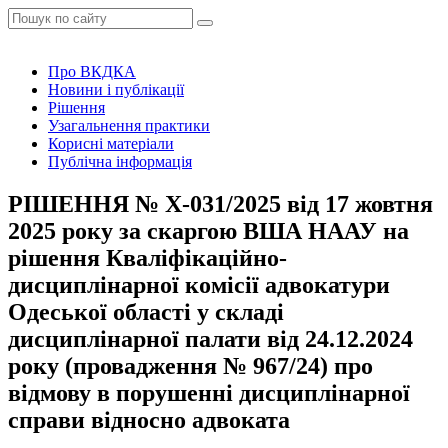
Про ВКДКА
Новини і публікації
Рішення
Узагальнення практики
Корисні матеріали
Публічна інформація
РІШЕННЯ № Х-031/2025 від 17 жовтня
2025 року за скаргою ВША НААУ на
рішення Кваліфікаційно-
дисциплінарної комісії адвокатури
Одеської області у складі
дисциплінарної палати від 24.12.2024
року (провадження № 967/24) про
відмову в порушенні дисциплінарної
справи відносно адвоката