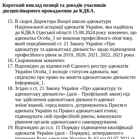
Короткий виклад позиції та доводів учасників
дисциплінарного провадження до КДКА.
В скарзі Директора Вищої школи адвокатури
Національної асоціації адвокатів України, яка надійшла
до КДКА Одеської області 15.08.2024 року зазначено, що
адвокатка Особа_1 не виконав професійного обов’язку,
який передбачений ст. 21 Закону України «Про
адвокатуру та адвокатську діяльність» щодо підвищення
професійного рівня за 2019, 2020, 2021, 2022, 2023 роки.
Скаржником зазначено:
Відповідно до відомостей Єдиного реєстру адвокатів
України Особа_1 володіє статусом адвоката, має
свідоцтво про право на заняття адвокатською діяльністю
Інформація_1.
Згідно з ст. 21 Закону України «Про адвокатуру та
адвокатську діяльність» (далі – Профільний закон) під
час здійснення адвокатської діяльності адвокат
зобов’язаний, серед іншого, дотримуватись Присяги
адвоката України та Правил адвокатської етики;
підвищувати свій професійній рівень; виконувати
рішення органів адвокатського самоврядування.
Відповідно до п.п. 11 Порядку підвищення кваліфікації
адвокатів України (далі – Порядок), затвердженого
рішенням Ради адвокатів України № 63 від 03.07.2021 (з