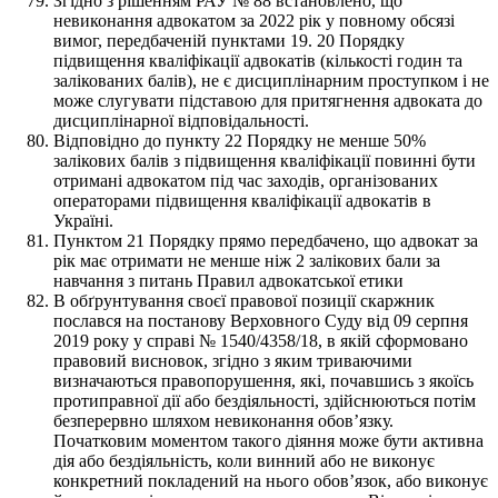
Згідно з рішенням РАУ № 88 встановлено, що
невиконання адвокатом за 2022 рік у повному обсязі
вимог, передбаченій пунктами 19. 20 Порядку
підвищення кваліфікації адвокатів (кількості годин та
залікованих балів), не є дисциплінарним проступком і не
може слугувати підставою для притягнення адвоката до
дисциплінарної відповідальності.
Відповідно до пункту 22 Порядку не менше 50%
залікових балів з підвищення кваліфікації повинні бути
отримані адвокатом під час заходів, організованих
операторами підвищення кваліфікації адвокатів в
Україні.
Пунктом 21 Порядку прямо передбачено, що адвокат за
рік має отримати не менше ніж 2 залікових бали за
навчання з питань Правил адвокатської етики
В обґрунтування своєї правової позиції скаржник
послався на постанову Верховного Суду від 09 серпня
2019 року у справі № 1540/4358/18, в якій сформовано
правовий висновок, згідно з яким триваючими
визначаються правопорушення, які, почавшись з якоїсь
протиправної дії або бездіяльності, здійснюються потім
безперервно шляхом невиконання обов’язку.
Початковим моментом такого діяння може бути активна
дія або бездіяльність, коли винний або не виконує
конкретний покладений на нього обов’язок, або виконує