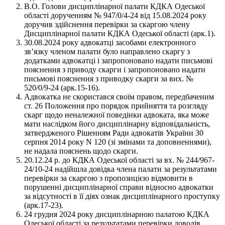
В.О. Голови дисциплінарної палати КДКА Одеської
області дорученням № 947/0/4-24 від 15.08.2024 року
доручив здійснення перевірки за скаргою члену
Дисциплінарної палати КДКА Одеської області (арк.1).
30.08.2024 року адвокатці засобами електронного
зв’язку членом палати було направлено скаргу з
додатками адвокатці і запропоновано надати письмові
пояснення з приводу скарги і запропоновано надати
письмові пояснення з приводку скарги за вих. №
520/0/9-24 (арк.15-16).
Адвокатка не скористався своїм правом, передбаченим
ст. 26 Положення про порядок прийняття та розгляду
скарг щодо неналежної поведінки адвоката, яка може
мати наслідком його дисциплінарну відповідальність,
затвердженого Рішенням Ради адвокатів України 30
серпня 2014 року N 120 (зі змінами та доповненнями),
не надала пояснень щодо скарги.
20.12.24 р. до КДКА Одеської області за вх. № 244/967-
24/10-24 надійшла довідка члена палати за результатами
перевірки за скаргою з пропозицією відмовити в
порушенні дисциплінарної справи відносно адвокатки
за відсутності в її діях ознак дисциплінарного проступку
(арк.17-23).
24 грудня 2024 року дисциплінарною палатою КДКА
Одеської області за результатами перевірки доводів,