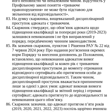
його неповністю чи неналежним чином. Відсутність у
Профільному законі поняття «триваюче
правопорушення» не може бути підставою для
звільнення від відповідальності».
На думку скаржника, вищевказаний дисциплінарний
проступок адвоката є триваючим.
Скаржник стверджує, що обов’язок адвоката щодо
підвищення кваліфікації за попередні роки (2019-2023)
залишився невиконаним і не був виправлений у
порядку, передбаченому чинним законодавством.
Як зазначив скаржник, пунктом 1 Рішення РАУ № 22 від
7 червня 2024 року Про надання роз’яснення окремих
норм Порядку та внесення доповнень до Положення,
встановлено, що невиконання адвокатом вимог
підвищення кваліфікації за кожен рік є триваючим
дисциплінарним проступком до моменту отримання
відповідного сертифіката або притягнення особи до
дисциплінарної відповідальності. Таким чином,
дисциплінарний проступок вважається припиненим
лише за однієї з двох умов: адвокат виконав вимоги
підвищення кваліфікації за звітний період і отримав
сертифікат; адвоката притягнуто до відповідальності за
невиконання цього обов’язку.
Скаржник зазначив, що адвокат протягом п’яти років
(2019, 2020, 2021, 2022, 2023) поспіль щорічно вчиняла