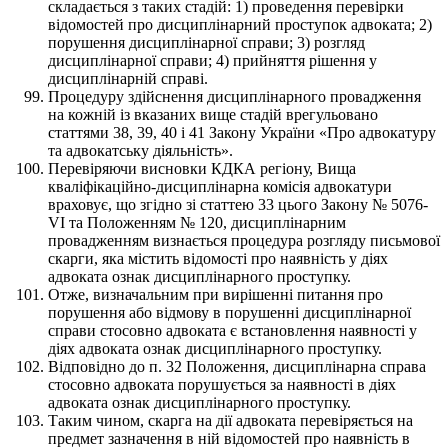
складається з таких стадій: 1) проведення перевірки
відомостей про дисциплінарний проступок адвоката; 2)
порушення дисциплінарної справи; 3) розгляд
дисциплінарної справи; 4) прийняття рішення у
дисциплінарній справі.
Процедуру здійснення дисциплінарного провадження
на кожній із вказаних вище стадій врегульовано
статтями 38, 39, 40 і 41 Закону України «Про адвокатуру
та адвокатську діяльність».
Перевіряючи висновки КДКА регіону, Вища
кваліфікаційно-дисциплінарна комісія адвокатури
враховує, що згідно зі статтею 33 цього Закону № 5076-
VI та Положенням № 120, дисциплінарним
провадженням визнається процедура розгляду письмової
скарги, яка містить відомості про наявність у діях
адвоката ознак дисциплінарного проступку.
Отже, визначальним при вирішенні питання про
порушення або відмову в порушенні дисциплінарної
справи стосовно адвоката є встановлення наявності у
діях адвоката ознак дисциплінарного проступку.
Відповідно до п. 32 Положення, дисциплінарна справа
стосовно адвоката порушується за наявності в діях
адвоката ознак дисциплінарного проступку.
Таким чином, скарга на дії адвоката перевіряється на
предмет зазначення в ній відомостей про наявність в