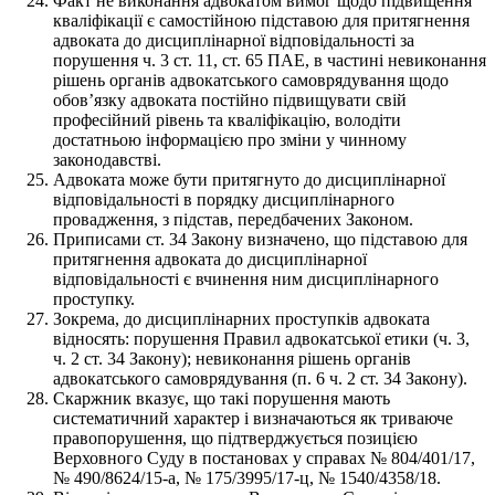
Факт не виконання адвокатом вимог щодо підвищення
кваліфікації є самостійною підставою для притягнення
адвоката до дисциплінарної відповідальності за
порушення ч. 3 ст. 11, ст. 65 ПАЕ, в частині невиконання
рішень органів адвокатського самоврядування щодо
обов’язку адвоката постійно підвищувати свій
професійний рівень та кваліфікацію, володіти
достатньою інформацією про зміни у чинному
законодавстві.
Адвоката може бути притягнуто до дисциплінарної
відповідальності в порядку дисциплінарного
провадження, з підстав, передбачених Законом.
Приписами ст. 34 Закону визначено, що підставою для
притягнення адвоката до дисциплінарної
відповідальності є вчинення ним дисциплінарного
проступку.
Зокрема, до дисциплінарних проступків адвоката
відносять: порушення Правил адвокатської етики (ч. 3,
ч. 2 ст. 34 Закону); невиконання рішень органів
адвокатського самоврядування (п. 6 ч. 2 ст. 34 Закону).
Скаржник вказує, що такі порушення мають
систематичний характер і визначаються як триваюче
правопорушення, що підтверджується позицією
Верховного Суду в постановах у справах № 804/401/17,
№ 490/8624/15-a, № 175/3995/17-ц, № 1540/4358/18.