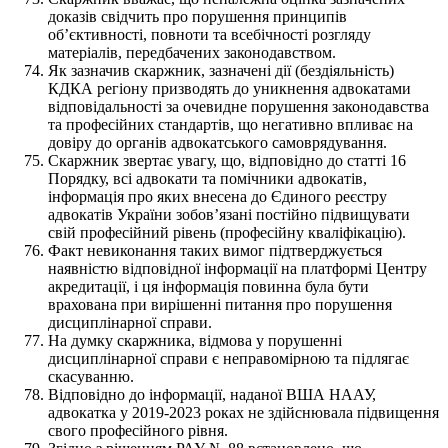
доказів свідчить про порушення принципів
об’єктивності, повноти та всебічності розгляду
матеріалів, передбачених законодавством.
Як зазначив скаржник, зазначені дії (бездіяльність)
КДКА регіону призводять до уникнення адвокатами
відповідальності за очевидне порушення законодавства
та професійних стандартів, що негативно впливає на
довіру до органів адвокатського самоврядування.
Скаржник звертає увагу, що, відповідно до статті 16
Порядку, всі адвокати та помічники адвокатів,
інформація про яких внесена до Єдиного реєстру
адвокатів України зобов’язані постійно підвищувати
свій професійний рівень (професійну кваліфікацію).
Факт невиконання таких вимог підтверджується
наявністю відповідної інформації на платформі Центру
акредитації, і ця інформація повинна була бути
врахована при вирішенні питання про порушення
дисциплінарної справи.
На думку скаржника, відмова у порушенні
дисциплінарної справи є неправомірною та підлягає
скасуванню.
Відповідно до інформації, наданої ВША НААУ,
адвокатка у 2019-2023 роках не здійснювала підвищення
свого професійного рівня.