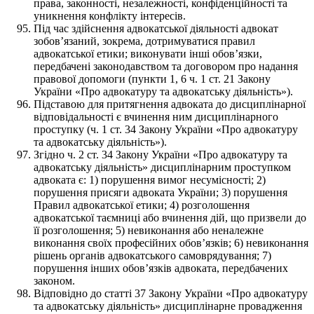
права, законності, незалежності, конфіденційності та
уникнення конфлікту інтересів.
Під час здійснення адвокатської діяльності адвокат
зобов’язаний, зокрема, дотримуватися правил
адвокатської етики; виконувати інші обов’язки,
передбачені законодавством та договором про надання
правової допомоги (пункти 1, 6 ч. 1 ст. 21 Закону
України «Про адвокатуру та адвокатську діяльність»).
Підставою для притягнення адвоката до дисциплінарної
відповідальності є вчинення ним дисциплінарного
проступку (ч. 1 ст. 34 Закону України «Про адвокатуру
та адвокатську діяльність»).
Згідно ч. 2 ст. 34 Закону України «Про адвокатуру та
адвокатську діяльність» дисциплінарним проступком
адвоката є: 1) порушення вимог несумісності; 2)
порушення присяги адвоката України; 3) порушення
Правил адвокатської етики; 4) розголошення
адвокатської таємниці або вчинення дій, що призвели до
її розголошення; 5) невиконання або неналежне
виконання своїх професійних обов’язків; 6) невиконання
рішень органів адвокатського самоврядування; 7)
порушення інших обов’язків адвоката, передбачених
законом.
Відповідно до статті 37 Закону України «Про адвокатуру
та адвокатську діяльність» дисциплінарне провадження