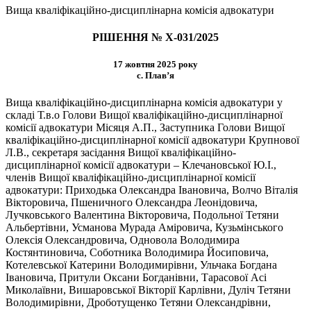
Вища кваліфікаційно-дисциплінарна комісія адвокатури
РІШЕННЯ № Х-031/2025
17 жовтня 2025 року
с. Плав’я
Вища кваліфікаційно-дисциплінарна комісія адвокатури у
складі Т.в.о Голови Вищої кваліфікаційно-дисциплінарної
комісії адвокатури Місяця А.П., Заступника Голови Вищої
кваліфікаційно-дисциплінарної комісії адвокатури Крупнової
Л.В., секретаря засідання Вищої кваліфікаційно-
дисциплінарної комісії адвокатури – Клечановської Ю.І.,
членів Вищої кваліфікаційно-дисциплінарної комісії
адвокатури: Приходька Олександра Івановича, Волчо Віталія
Вікторовича, Пшеничного Олександра Леонідовича,
Лучковського Валентина Вікторовича, Подольної Тетяни
Альбертівни, Усманова Мурада Аміровича, Кузьмінського
Олексія Олександровича, Одновола Володимира
Костянтиновича, Соботника Володимира Йосиповича,
Котелевської Катерини Володимирівни, Ульчака Богдана
Івановича, Притули Оксани Богданівни, Тарасової Асі
Миколаївни, Вишаровської Вікторії Карлівни, Дуліч Тетяни
Володимирівни, Дроботущенко Тетяни Олександрівни,