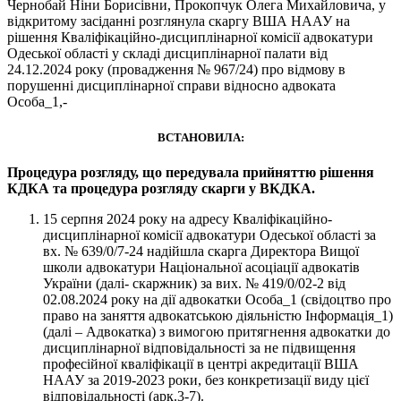
Чернобай Ніни Борисівни, Прокопчук Олега Михайловича, у
відкритому засіданні розглянула скаргу ВША НААУ на
рішення Кваліфікаційно-дисциплінарної комісії адвокатури
Одеської області у складі дисциплінарної палати від
24.12.2024 року (провадження № 967/24) про відмову в
порушенні дисциплінарної справи відносно адвоката
Особа_1,-
ВСТАНОВИЛА:
Процедура розгляду, що передувала прийняттю рішення
КДКА та процедура розгляду скарги у ВКДКА.
15 серпня 2024 року на адресу Кваліфікаційно-
дисциплінарної комісії адвокатури Одеської області за
вх. № 639/0/7-24 надійшла скарга Директора Вищої
школи адвокатури Національної асоціації адвокатів
України (далі- скаржник) за вих. № 419/0/02-2 від
02.08.2024 року на дії адвокатки Особа_1 (свідоцтво про
право на заняття адвокатською діяльністю Інформація_1)
(далі – Адвокатка) з вимогою притягнення адвокатки до
дисциплінарної відповідальності за не підвищення
професійної кваліфікації в центрі акредитації ВША
НААУ за 2019-2023 роки, без конкретизації виду цієї
відповідальності (арк.3-7).