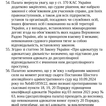
Палата звернула увагу, що у ст. 370 КАС України
додатково закріплено, що судове рішення, яке набрало
законної є обов’язковим для учасників справи, для їхніх
правонаступників, а також для всіх підприємств,
установ та організацій, посадових чи службових осіб,
інших фізичних осіб і виконанню на всій території
України, а у випадках, встановлених міжнародними
догові згода на обов’язковість яких надана Верховною
Радою України, або за принципом взаємну її межами;
невиконання судового рішення тягне за собою
відповідальність, встановлену законом.
Згідно зі статтею 34 Закону України «Про адвокатуру та
адвокатську діяльність» визначено, що підставою для
притягнення адвоката до дисциплінарної
відповідальності є вчинення ним дисциплінарного
проступку.
Палатою зазначено, що у зв’язку з набранням законної
сили на момент розгляду скарги Постанови Шостого
апеляційного адміністративного суду від 10.09.2024
року по №640/1859/22, якою визнані протиправними та
скасовані пункти 18, 19, 20 Порядку підвищення
кваліфікації адвокатів України від 03 липня 2021 року №
63, вона (дисциплінарна палата) приходить до висновку,
що невиконання адвокатом вимог пункту 20 Порядку,
який передбачає, що всі адвокати, за виключенням