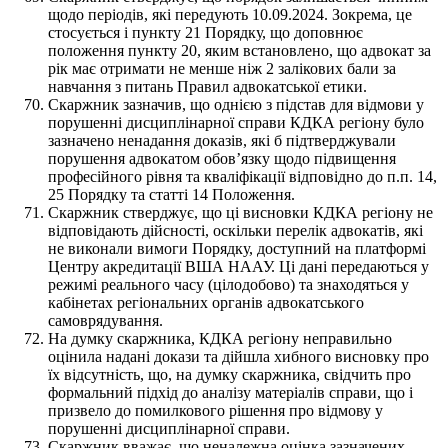
щодо періодів, які передують 10.09.2024. Зокрема, це
стосується і пункту 21 Порядку, що доповнює
положення пункту 20, яким встановлено, що адвокат за
рік має отримати не менше ніж 2 залікових бали за
навчання з питань Правил адвокатської етики.
Скаржник зазначив, що однією з підстав для відмови у
порушенні дисциплінарної справи КДКА регіону було
зазначено ненадання доказів, які б підтверджували
порушення адвокатом обов’язку щодо підвищення
професійного рівня та кваліфікації відповідно до п.п. 14,
25 Порядку та статті 14 Положення.
Скаржник стверджує, що ці висновки КДКА регіону не
відповідають дійсності, оскільки перелік адвокатів, які
не виконали вимоги Порядку, доступний на платформі
Центру акредитації ВША НААУ. Ці дані передаються у
режимі реального часу (цілодобово) та знаходяться у
кабінетах регіональних органів адвокатського
самоврядування.
На думку скаржника, КДКА регіону неправильно
оцінила надані докази та дійшла хибного висновку про
їх відсутність, що, на думку скаржника, свідчить про
формальний підхід до аналізу матеріалів справи, що і
призвело до помилкового рішення про відмову у
порушенні дисциплінарної справи.
Скаржник вважає, що неналежна оцінка зазначених