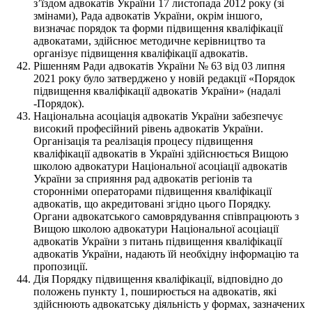
з’їздом адвокатів України 17 листопада 2012 року (зі
змінами), Рада адвокатів України, окрім іншого,
визначає порядок та форми підвищення кваліфікації
адвокатами, здійснює методичне керівництво та
організує підвищення кваліфікації адвокатів.
Рішенням Ради адвокатів України № 63 від 03 липня
2021 року було затверджено у новій редакції «Порядок
підвищення кваліфікації адвокатів України» (надалі
-Порядок).
Національна асоціація адвокатів України забезпечує
високий професійний рівень адвокатів України.
Організація та реалізація процесу підвищення
кваліфікації адвокатів в Україні здійснюється Вищою
школою адвокатури Національної асоціації адвокатів
України за сприяння рад адвокатів регіонів та
сторонніми операторами підвищення кваліфікації
адвокатів, що акредитовані згідно цього Порядку.
Органи адвокатського самоврядування співпрацюють з
Вищою школою адвокатури Національної асоціації
адвокатів України з питань підвищення кваліфікації
адвокатів України, надають їй необхідну інформацію та
пропозиції.
Дія Порядку підвищення кваліфікації, відповідно до
положень пункту 1, поширюється на адвокатів, які
здійснюють адвокатську діяльність у формах, зазначених