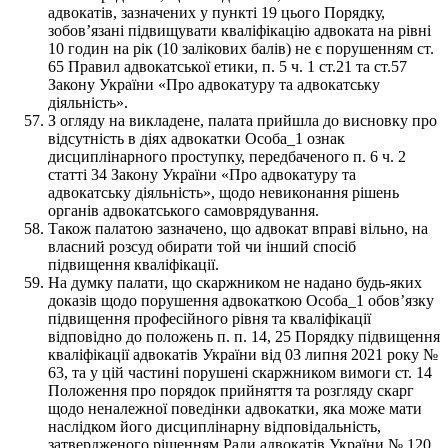
адвокатів, зазначених у пункті 19 цього Порядку,
зобов’язані підвищувати кваліфікацію адвоката на рівні
10 годин на рік (10 залікових балів) не є порушенням ст.
65 Правил адвокатської етики, п. 5 ч. 1 ст.21 та ст.57
Закону України «Про адвокатуру та адвокатську
діяльність».
З огляду на викладене, палата прийшла до висновку про
відсутність в діях адвокатки Особа_1 ознак
дисциплінарного проступку, передбаченого п. 6 ч. 2
статті 34 Закону України «Про адвокатуру та
адвокатську діяльність», щодо невиконання рішень
органів адвокатського самоврядування.
Також палатою зазначено, що адвокат вправі вільно, на
власний розсуд обирати той чи інший спосіб
підвищення кваліфікації.
На думку палати, що скаржником не надано будь-яких
доказів щодо порушення адвокаткою Особа_1 обов’язку
підвищення професійного рівня та кваліфікації
відповідно до положень п. п. 14, 25 Порядку підвищення
кваліфікації адвокатів України від 03 липня 2021 року №
63, та у цій частині порушені скаржником вимоги ст. 14
Положення про порядок прийняття та розгляду скарг
щодо неналежної поведінки адвокатки, яка може мати
наслідком його дисциплінарну відповідальність,
затвердженого рішенням Ради адвокатів України № 120