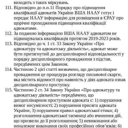
виходить з таких міркувань.
Відповідно до п.п.11 Порядку про підвищення
кваліфікації адвокатів України ВША НААУ готує і
передає НААУ інформацію для розміщення в ЄРАУ про
щорічне проходження підвищення кваліфікації
адвокатами.
За поданою інформацією ВША НААУ адвокатом не
підвищувалась кваліфікація протягом 2019-2023 років.
Відповідно до ч. 1 ст. 33 Закону України «Про
адвокатуру та адвокатську діяльність», адвокат може
бути притягнутий до дисциплінарної відповідальності у
порядку дисциплінарного провадження з підстав,
передбачених цим Законом.
Частиною 2 цієї статті визначено, що дисциплінарне
провадження це процедура розгляду письмової скарги,
яка містить відомості про наявність у діях адвоката ознак
дисциплінарного проступку.
Частиною 2 ст. 34 Закону України «Про адвокатуру та
адвокатську діяльність» передбачено, що
дисциплінарним проступком адвоката є: 1) порушення
вимог несумісності; 2) порушення присяги адвоката
України; 3) порушення правил адвокатської етики; 4)
розголошення адвокатської таємниці або вчинення дій,
що призвели до її розголошення; 5) невиконання або
неналежне виконання своїх професійних обов’язків; 6)