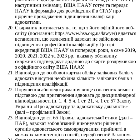
наступними змінами), ВША НААУ готує та передає
НААУ інформацію для розміщення її в ЄРАУ про
щорічне проходження підвищення кваліфікації
адвокатами.
Скаржник посилається на те, що з його офіційного веб-
сайту (посилання: https://www.hsa.org.ua/lawyer) вдається
встановити, що зазначений адвокат не здійснював
підвищення професійної кваліфікації у Центрі
акредитації ВША НААУ за попередні роки, а саме 2019,
2020, 2021, 2022 та 2023 рр., вказану обставину,
скаржник підтверджує доданою до скарги роздруківкою
з офіційного сайту ВША НААУ.
Відповідно до особової картки обліку залікових балів у
адвоката відсутня необхідна кількість залікових балів з
підвищення кваліфікації.
Порушення або недотримання вищезазначених вимог є
підставою для притягнення адвоката до дисциплінарної
відповідальності (п. 1, 4, 5 ч. 1 ст. 21, ч. 1 ст. 57 Закону
України «Про адвокатуру та адвокатську діяльність»
(далі – профільний Закон).
Відповідно до ст. 65 Правил адвокатської етики (далі –
ПАЕ), адвокат зобов’язаний виконувати рішення
органів адвокатського самоврядування, прийнятті в
межах їх компетенції в спосіб, передбачений Законом.