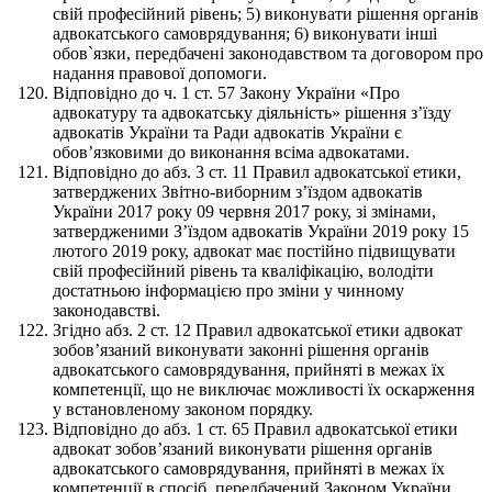
свій професійний рівень; 5) виконувати рішення органів
адвокатського самоврядування; 6) виконувати інші
обов`язки, передбачені законодавством та договором про
надання правової допомоги.
Відповідно до ч. 1 ст. 57 Закону України «Про
адвокатуру та адвокатську діяльність» рішення з’їзду
адвокатів України та Ради адвокатів України є
обов’язковими до виконання всіма адвокатами.
Відповідно до абз. 3 ст. 11 Правил адвокатської етики,
затверджених Звітно-виборним з’їздом адвокатів
України 2017 року 09 червня 2017 року, зі змінами,
затвердженими З’їздом адвокатів України 2019 року 15
лютого 2019 року, адвокат має постійно підвищувати
свій професійний рівень та кваліфікацію, володіти
достатньою інформацією про зміни у чинному
законодавстві.
Згідно абз. 2 ст. 12 Правил адвокатської етики адвокат
зобов’язаний виконувати законні рішення органів
адвокатського самоврядування, прийняті в межах їх
компетенції, що не виключає можливості їх оскарження
у встановленому законом порядку.
Відповідно до абз. 1 ст. 65 Правил адвокатської етики
адвокат зобов’язаний виконувати рішення органів
адвокатського самоврядування, прийняті в межах їх
компетенції в спосіб, передбачений Законом України