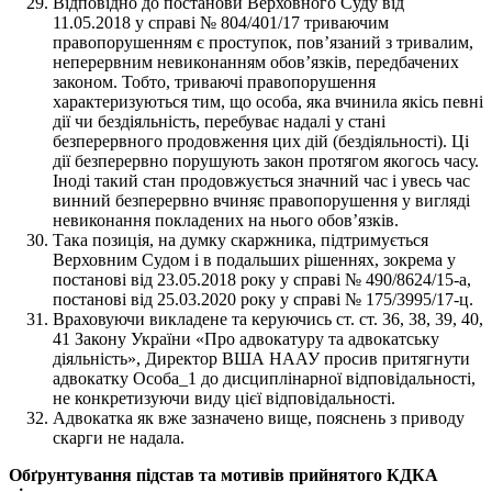
Відповідно до постанови Верховного Суду від
11.05.2018 у справі № 804/401/17 триваючим
правопорушенням є проступок, пов’язаний з тривалим,
неперервним невиконанням обов’язків, передбачених
законом. Тобто, триваючі правопорушення
характеризуються тим, що особа, яка вчинила якісь певні
дії чи бездіяльність, перебуває надалі у стані
безперервного продовження цих дій (бездіяльності). Ці
дії безперервно порушують закон протягом якогось часу.
Іноді такий стан продовжується значний час і увесь час
винний безперервно вчиняє правопорушення у вигляді
невиконання покладених на нього обов’язків.
Така позиція, на думку скаржника, підтримується
Верховним Судом і в подальших рішеннях, зокрема у
постанові від 23.05.2018 року у справі № 490/8624/15-а,
постанові від 25.03.2020 року у справі № 175/3995/17-ц.
Враховуючи викладене та керуючись ст. ст. 36, 38, 39, 40,
41 Закону України «Про адвокатуру та адвокатську
діяльність», Директор ВША НААУ просив притягнути
адвокатку Особа_1 до дисциплінарної відповідальності,
не конкретизуючи виду цієї відповідальності.
Адвокатка як вже зазначено вище, пояснень з приводу
скарги не надала.
Обґрунтування підстав та мотивів прийнятого КДКА