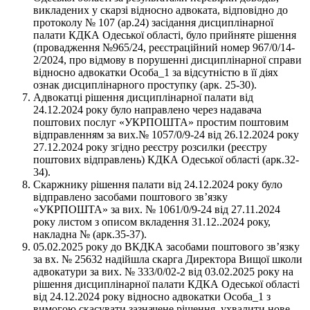
викладених у скарзі відносно адвоката, відповідно до
протоколу № 107 (ар.24) засідання дисциплінарної
палати КДКА Одеської області, було прийняте рішення
(провадження №965/24, реєстраційний номер 967/0/14-
2/2024, про відмову в порушенні дисциплінарної справи
відносно адвокатки Особа_1 за відсутністю в її діях
ознак дисциплінарного проступку (арк. 25-30).
Адвокатці рішення дисциплінарної палати від
24.12.2024 року було направлено через надавача
поштових послуг «УКРПОШТА» простим поштовим
відправленням за вих.№ 1057/0/9-24 від 26.12.2024 року
27.12.2024 року згідно реєстру розсилки (реєстру
поштових відправлень) КДКА Одеської області (арк.32-
34).
Скаржнику рішення палати від 24.12.2024 року було
відправлено засобами поштового зв’язку
«УКРПОШТА» за вих. № 1061/0/9-24 від 27.11.2024
року листом з описом вкладення 31.12..2024 року,
накладна № (арк.35-37).
05.02.2025 року до ВКДКА засобами поштового зв’язку
за вх. № 25632 надійшла скарга Директора Вищої школи
адвокатури за вих. № 333/0/02-2 від 03.02.2025 року на
рішення дисциплінарної палати КДКА Одеської області
від 24.12.2024 року відносно адвокатки Особа_1 з
вимогою скасувати зазначене рішення, ухвалити нове