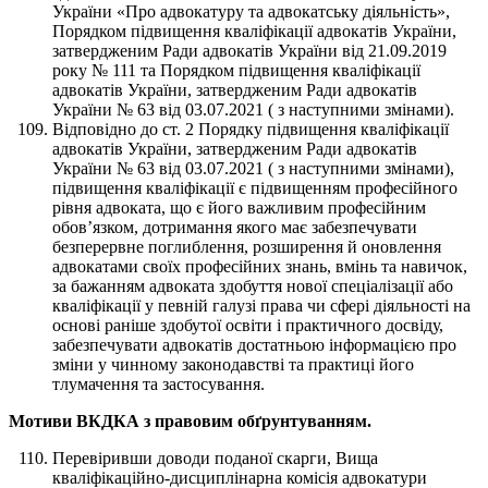
України «Про адвокатуру та адвокатську діяльність»,
Порядком підвищення кваліфікації адвокатів України,
затвердженим Ради адвокатів України від 21.09.2019
року № 111 та Порядком підвищення кваліфікації
адвокатів України, затвердженим Ради адвокатів
України № 63 від 03.07.2021 ( з наступними змінами).
Відповідно до ст. 2 Порядку підвищення кваліфікації
адвокатів України, затвердженим Ради адвокатів
України № 63 від 03.07.2021 ( з наступними змінами),
підвищення кваліфікації є підвищенням професійного
рівня адвоката, що є його важливим професійним
обов’язком, дотримання якого має забезпечувати
безперервне поглиблення, розширення й оновлення
адвокатами своїх професійних знань, вмінь та навичок,
за бажанням адвоката здобуття нової спеціалізації або
кваліфікації у певній галузі права чи сфері діяльності на
основі раніше здобутої освіти і практичного досвіду,
забезпечувати адвокатів достатньою інформацією про
зміни у чинному законодавстві та практиці його
тлумачення та застосування.
Мотиви ВКДКА з правовим обґрунтуванням.
Перевіривши доводи поданої скарги, Вища
кваліфікаційно-дисциплінарна комісія адвокатури