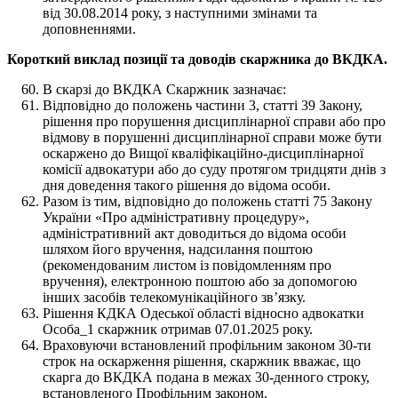
від 30.08.2014 року, з наступними змінами та
доповненнями.
Короткий виклад позиції та доводів скаржника до ВКДКА.
В скарзі до ВКДКА Скаржник зазначає:
Відповідно до положень частини 3, статті 39 Закону,
рішення про порушення дисциплінарної справи або про
відмову в порушенні дисциплінарної справи може бути
оскаржено до Вищої кваліфікаційно-дисциплінарної
комісії адвокатури або до суду протягом тридцяти днів з
дня доведення такого рішення до відома особи.
Разом із тим, відповідно до положень статті 75 Закону
України «Про адміністративну процедуру»,
адміністративний акт доводиться до відома особи
шляхом його вручення, надсилання поштою
(рекомендованим листом із повідомленням про
вручення), електронною поштою або за допомогою
інших засобів телекомунікаційного зв’язку.
Рішення КДКА Одеської області відносно адвокатки
Особа_1 скаржник отримав 07.01.2025 року.
Враховуючи встановлений профільним законом 30-ти
строк на оскарження рішення, скаржник вважає, що
скарга до ВКДКА подана в межах 30-денного строку,
встановленого Профільним законом.