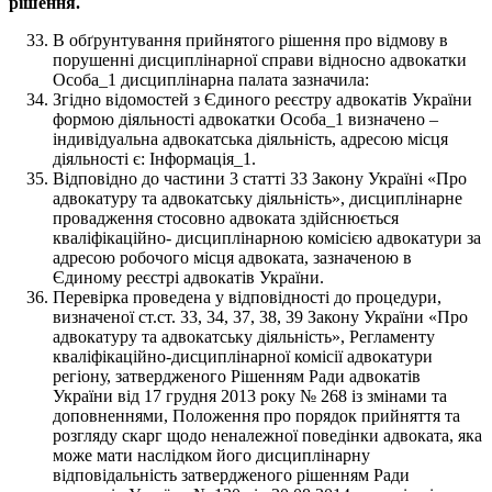
рішення.
В обґрунтування прийнятого рішення про відмову в
порушенні дисциплінарної справи відносно адвокатки
Особа_1 дисциплінарна палата зазначила:
Згідно відомостей з Єдиного реєстру адвокатів України
формою діяльності адвокатки Особа_1 визначено –
індивідуальна адвокатська діяльність, адресою місця
діяльності є: Інформація_1.
Відповідно до частини 3 статті 33 Закону Україні «Про
адвокатуру та адвокатську діяльність», дисциплінарне
провадження стосовно адвоката здійснюється
кваліфікаційно- дисциплінарною комісією адвокатури за
адресою робочого місця адвоката, зазначеною в
Єдиному реєстрі адвокатів України.
Перевірка проведена у відповідності до процедури,
визначеної ст.ст. 33, 34, 37, 38, 39 Закону України «Про
адвокатуру та адвокатську діяльність», Регламенту
кваліфікаційно-дисциплінарної комісії адвокатури
регіону, затвердженого Рішенням Ради адвокатів
України від 17 грудня 2013 року № 268 із змінами та
доповненнями, Положення про порядок прийняття та
розгляду скарг щодо неналежної поведінки адвоката, яка
може мати наслідком його дисциплінарну
відповідальність затвердженого рішенням Ради