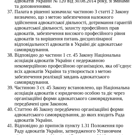
адвокатів України № 120 від 30.08.2014 року, зі змінами
та доповненнями.
Палата в рішенні зазначила: частиною 3 статті 2 Закону
визначено, що з метою забезпечення належного
здійснення адвокатської діяльності, дотримання гарантій
адвокатської діяльності, захисту професійних прав
адвокатів, забезпечення високого професійного рівня
адвокатів та вирішення питань дисциплінарної
відповідальності адвокатів в Україні діє адвокатське
самоврядування.
Відповідно до частини 1 ст. 45 Закону Національна
асоціація адвокатів України є недержавною
некомерційною професійною організацією, яка об’єднує
всіх адвокатів України та утворюється з метою
забезпечення реалізації завдань адвокатського
самоврядування.
Частиною 3 ст. 45 Закону встановлено, що Національна
асоціація адвокатів є юридичною особою та діє через
організаційні форми адвокатського самоврядування,
передбачені цим Законом.
Статтею 46 Закону передбачено організаційні форми
адвокатського самоврядування, до яких входить Рада
адвокатів України.
Відповідно до приписів пункту 1.31 Положення про
Раду адвокатів України, затвердженого Установчим