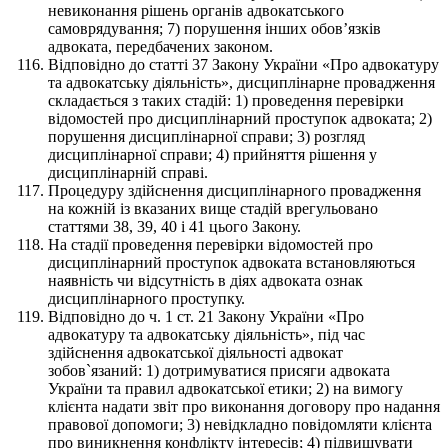
невиконання рішень органів адвокатського
самоврядування; 7) порушення інших обов’язків
адвоката, передбачених законом.
Відповідно до статті 37 Закону України «Про адвокатуру
та адвокатську діяльність», дисциплінарне провадження
складається з таких стадій: 1) проведення перевірки
відомостей про дисциплінарний проступок адвоката; 2)
порушення дисциплінарної справи; 3) розгляд
дисциплінарної справи; 4) прийняття рішення у
дисциплінарній справі.
Процедуру здійснення дисциплінарного провадження
на кожній із вказаних вище стадій врегульовано
статтями 38, 39, 40 і 41 цього Закону.
На стадії проведення перевірки відомостей про
дисциплінарний проступок адвоката встановляються
наявність чи відсутність в діях адвоката ознак
дисциплінарного проступку.
Відповідно до ч. 1 ст. 21 Закону України «Про
адвокатуру та адвокатську діяльність», під час
здійснення адвокатської діяльності адвокат
зобов`язаний: 1) дотримуватися присяги адвоката
України та правил адвокатської етики; 2) на вимогу
клієнта надати звіт про виконання договору про надання
правової допомоги; 3) невідкладно повідомляти клієнта
про виникнення конфлікту інтересів; 4) підвищувати