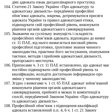
діях адвоката ознак дисциплінарного проступку.
Статтею 21 Закону України «Про адвокатуру та
адвокатську діяльність» передбачені професійні
обов’язки адвоката, зокрема, дотримуватися присяги
адвоката України та правил адвокатської етики,
підвищувати свій професійний рівень, виконувати
рішення органів адвокатського самоврядування.
Зважаючи на суспільну значущість і складність
професійних обов’язків адвоката, відповідно до вимог
ст. 11 ПАЕ, від нього вимагається високий рівень
професійної підготовки, ґрунтовне знання чинного
законодавства, практики його застосування, опанування
тактики, методів і прийомів адвокатської діяльності,
ораторського мистецтва.
Приписами ч. 3 ст. 11 ПАЕ встановлено, що адвокат має
постійно підвищувати свій професійний рівень та
кваліфікацію, володіти достатньою інформацією про
зміни у чинному законодавстві.
Згідно з вимогами ч. 1 ст. 65 ПАЕ адвокат зобов’язаний
виконувати рішення органів адвокатського
самоврядування, прийняті в межах їх компетенції в
спосіб, передбачений Законом України «Про адвокатуру
та адвокатську діяльність».
Професійний обов’язок з підвищення кваліфікації
адвоката встановлений п.п. 4, 6 ч. 1 ст. 21 Закону