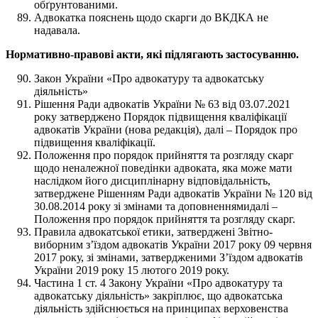
обґрунтованими.
Адвокатка пояснень щодо скарги до ВКДКА не
надавала.
Нормативно-правові акти, які підлягають застосуванню.
Закон України «Про адвокатуру та адвокатську
діяльність»
Рішення Ради адвокатів України № 63 від 03.07.2021
року затверджено Порядок підвищення кваліфікації
адвокатів України (нова редакція), далі – Порядок про
підвищення кваліфікації.
Положення про порядок прийняття та розгляду скарг
щодо неналежної поведінки адвоката, яка може мати
наслідком його дисциплінарну відповідальність,
затверджене Рішенням Ради адвокатів України № 120 від
30.08.2014 року зі змінами та доповненнямидалі –
Положення про порядок прийняття та розгляду скарг.
Правила адвокатської етики, затверджені Звітно-
виборним з’їздом адвокатів України 2017 року 09 червня
2017 року, зі змінами, затвердженими З’їздом адвокатів
України 2019 року 15 лютого 2019 року.
Частина 1 ст. 4 Закону України «Про адвокатуру та
адвокатську діяльність» закріплює, що адвокатська
діяльність здійснюється на принципах верховенства