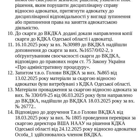
рішення, яким порушити дисциплінарну справу
відносно адвокатки, притягнути адвокатку до
дисциплінарної відповідальності у вигляді зупинення
або припинення права на заняття адвокатською
діяльністю.
До скарги до ВКДКА додані докази направлення копії
скарги до КДКА Одеської області і адвокатці.
16.10.2025 року за вх. №30989 до ВКДКА надійшли
доповнення до скарги за вих. №1657/0/02-2, з
обґрунтуванням своєчасності скарги до ВКДКА,
відповідно до правових норм ст. 75 Закону України
«Про адміністративну процедуру».
Запитом т.в.о. Голови ВКДКА за вих. №865 від
13.02.2025 року матеріали за скаргою відносно
адвокатки були витребувані з КДКА Одеської області.
Матеріали провадження за скаргою відносно адвоката за
вих. № 330/0/9-25 від 06.03.2025 року були направлено
до ВКДКА, надійшли до ВКДКА 18.03.2025 року за вх.
№ 26772..
Відповідно до доручення Т.в.о Голови ВКДКА від
18.03.2025 року за вих. № 1805 проведення перевірки за
скаргою директора ВША НААУ на рішення КДКА
Одеської області від 24.12.2025 року відносно адвокатки
Особа_1 здійснювалось членом ВКДКА.