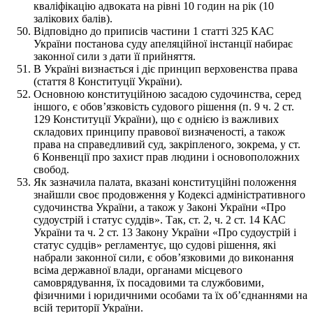
кваліфікацію адвоката на рівні 10 годин на рік (10
залікових балів).
Відповідно до приписів частини 1 статті 325 КАС
України постанова суду апеляційної інстанції набирає
законної сили з дати її прийняття.
В Україні визнається і діє принцип верховенства права
(стаття 8 Конституції України).
Основною конституційною засадою судочинства, серед
іншого, є обов’язковість судового рішення (п. 9 ч. 2 ст.
129 Конституції України), що є однією із важливих
складових принципу правової визначеності, а також
права на справедливий суд, закріпленого, зокрема, у ст.
6 Конвенції про захист прав людини і основоположних
свобод.
Як зазначила палата, вказані конституційні положення
знайшли своє продовження у Кодексі адміністративного
судочинства України, а також у Законі України «Про
судоустрій і статус суддів». Так, ст. 2, ч. 2 ст. 14 КАС
України та ч. 2 ст. 13 Закону України «Про судоустрій і
статус судців» регламентує, що судові рішення, які
набрали законної сили, є обов’язковими до виконання
всіма державної влади, органами місцевого
самоврядування, їх посадовими та службовими,
фізичними і юридичними особами та їх об’єднаннями на
всій території України.