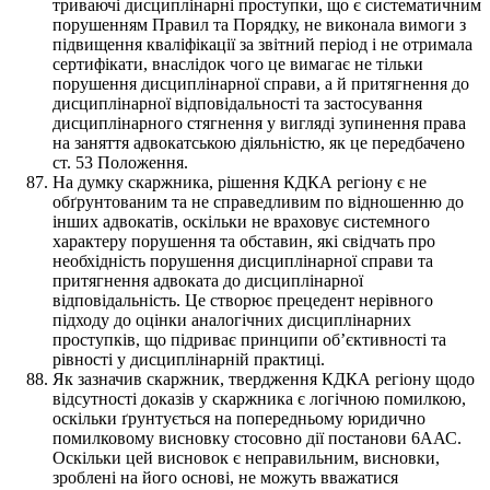
триваючі дисциплінарні проступки, що є систематичним
порушенням Правил та Порядку, не виконала вимоги з
підвищення кваліфікації за звітний період і не отримала
сертифікати, внаслідок чого це вимагає не тільки
порушення дисциплінарної справи, а й притягнення до
дисциплінарної відповідальності та застосування
дисциплінарного стягнення у вигляді зупинення права
на заняття адвокатською діяльністю, як це передбачено
ст. 53 Положення.
На думку скаржника, рішення КДКА регіону є не
обґрунтованим та не справедливим по відношенню до
інших адвокатів, оскільки не враховує системного
характеру порушення та обставин, які свідчать про
необхідність порушення дисциплінарної справи та
притягнення адвоката до дисциплінарної
відповідальність. Це створює прецедент нерівного
підходу до оцінки аналогічних дисциплінарних
проступків, що підриває принципи об’єктивності та
рівності у дисциплінарній практиці.
Як зазначив скаржник, твердження КДКА регіону щодо
відсутності доказів у скаржника є логічною помилкою,
оскільки ґрунтується на попередньому юридично
помилковому висновку стосовно дії постанови 6ААС.
Оскільки цей висновок є неправильним, висновки,
зроблені на його основі, не можуть вважатися