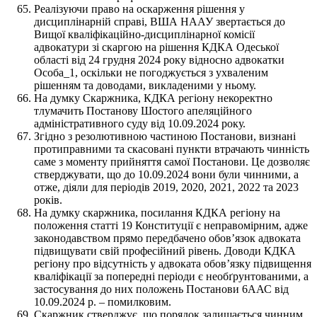
Реалізуючи право на оскарження рішення у
дисциплінарній справі, ВША НААУ звертається до
Вищої кваліфікаційно-дисциплінарної комісії
адвокатури зі скаргою на рішення КДКА Одеської
області від 24 грудня 2024 року відносно адвокатки
Особа_1, оскільки не погоджується з ухваленим
рішенням та доводами, викладеними у ньому.
На думку Скаржника, КДКА регіону некоректно
тлумачить Постанову Шостого апеляційного
адміністративного суду від 10.09.2024 року.
Згідно з резолютивною частиною Постанови, визнані
протиправними та скасовані пункти втрачають чинність
саме з моменту прийняття самої Постанови. Це дозволяє
стверджувати, що до 10.09.2024 вони були чинними, а
отже, діяли для періодів 2019, 2020, 2021, 2022 та 2023
років.
На думку скаржника, посилання КДКА регіону на
положення статті 19 Конституції є неправомірним, адже
законодавством прямо передбачено обов’язок адвоката
підвищувати свій професійний рівень. Доводи КДКА
регіону про відсутність у адвоката обов’язку підвищення
кваліфікації за попередні періоди є необґрунтованими, а
застосування до них положень Постанови 6ААС від
10.09.2024 р. – помилковим.
Скаржник стверджує, що порядок залишається чинним