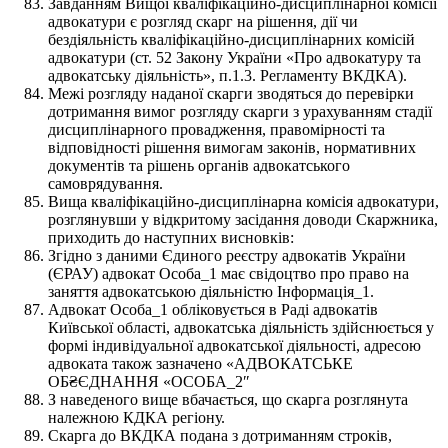
Завданням Вищої кваліфікаційно-дисциплінарної комісії
адвокатури є розгляд скарг на рішення, дії чи
бездіяльність кваліфікаційно-дисциплінарних комісій
адвокатури (ст. 52 Закону України «Про адвокатуру та
адвокатську діяльність», п.1.3. Регламенту ВКДКА).
Межі розгляду наданої скарги зводяться до перевірки
дотримання вимог розгляду скарги з урахуванням стадії
дисциплінарного провадження, правомірності та
відповідності рішення вимогам законів, нормативних
документів та рішень органів адвокатського
самоврядування.
Вища кваліфікаційно-дисциплінарна комісія адвокатури,
розглянувши у відкритому засідання доводи Скаржника,
приходить до наступних висновків:
Згідно з даними Єдиного реєстру адвокатів України
(ЄРАУ) адвокат Особа_1 має свідоцтво про право на
заняття адвокатською діяльністю Інформація_1.
Адвокат Особа_1 обліковується в Раді адвокатів
Київської області, адвокатська діяльність здійснюється у
формі індивідуальної адвокатської діяльності, адресою
адвоката також зазначено «АДВОКАТСЬКЕ
ОБ₴ЄДНАННЯ «ОСОБА_2″
З наведеного вище вбачається, що скарга розглянута
належною КДКА регіону.
Скарга до ВКДКА подана з дотриманням строків,