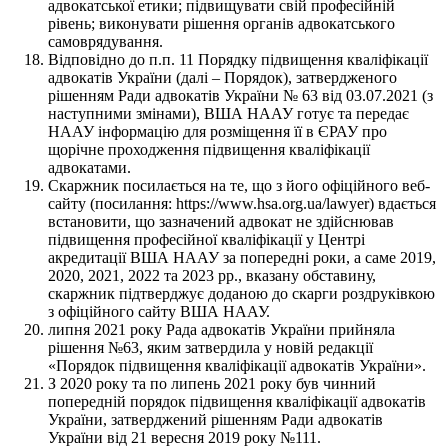
адвокатської етики; підвищувати свій професійній
рівень; виконувати рішення органів адвокатського
самоврядування.
Відповідно до п.п. 11 Порядку підвищення кваліфікації
адвокатів України (далі – Порядок), затвердженого
рішенням Ради адвокатів України № 63 від 03.07.2021 (з
наступними змінами), ВША НААУ готує та передає
НААУ інформацію для розміщення її в ЄРАУ про
щорічне проходження підвищення кваліфікації
адвокатами.
Скаржник посилається на те, що з його офіційного веб-
сайту (посилання: https://www.hsa.org.ua/lawyer) вдається
встановити, що зазначений адвокат не здійснював
підвищення професійної кваліфікації у Центрі
акредитації ВША НААУ за попередні роки, а саме 2019,
2020, 2021, 2022 та 2023 рр., вказану обставину,
скаржник підтверджує доданою до скарги роздруківкою
з офіційного сайту ВША НААУ.
липня 2021 року Рада адвокатів України прийняла
рішення №63, яким затвердила у новій редакції
«Порядок підвищення кваліфікації адвокатів України».
З 2020 року та по липень 2021 року був чинний
попередній порядок підвищення кваліфікації адвокатів
України, затверджений рішенням Ради адвокатів
України від 21 вересня 2019 року №111.