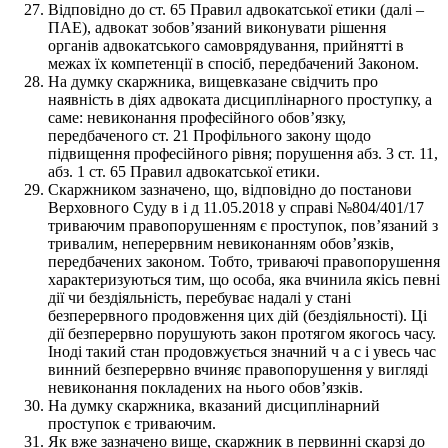
Відповідно до ст. 65 Правил адвокатської етики (далі –
ПАЕ), адвокат зобовʼязаний виконувати рішення
органів адвокатського самоврядування, прийнятті в
межах їх компетенції в спосіб, передбачений Законом.
На думку скаржника, вищевказане свідчить про
наявність в діях адвоката дисциплінарного проступку, а
саме: невиконання професійного обовʼязку,
передбаченого ст. 21 Профільного закону щодо
підвищення професійного рівня; порушення абз. 3 ст. 11,
абз. 1 ст. 65 Правил адвокатської етики.
Скаржником зазначено, що, відповідно до постанови
Верховного Суду в і д 11.05.2018 у справі №804/401/17
триваючим правопорушенням є проступок, пов’язаний з
тривалим, неперервним невиконанням обовʼязків,
передбачених законом. Тобто, триваючі правопорушення
характеризуються тим, що особа, яка вчинила якісь певні
дії чи бездіяльність, перебуває надалі у стані
безперервного продовження цих дій (бездіяльності). Ці
дії безперервно порушують закон протягом якогось часу.
Іноді такий стан продовжується значний ч а с і увесь час
винний безперервно вчиняє правопорушення у вигляді
невиконання покладених на нього обовʼязків.
На думку скаржника, вказаний дисциплінарний
проступок є триваючим.
Як вже зазначено вище, скаржник в первинні скарзі до