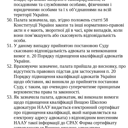
посадовими та службовими особами, фізичними і
юридичними особами та ї х об’єднаннями на всій
території України.
Палата зазначила, що, згідно положень статті 58
Конституції України закопи та інші нормативно-правові
акти н е мають, зворотної дії в часі, крім випадків, коли
вони пом’якшують або скасовують відповідальність
особи.
У даному випадку прийнятою постановою Суду
скасовано відповідальність адвоката за невиконання
вимог п. 20 Порядку підвищення кваліфікації адвокатів
України.
Враховуючи зазначене, палата прийшла до висновку, про
відсутність правових підстав для застосування п. 20
Порядку підвищення кваліфікації адвокатів України
щодо обставин, які виникли до прийняття постанови
Суду, є таким, що очевидно суперечитиме принципам
верховенства права та законності.
Як зазначила палата, адвокатам, які виконали вимоги
щодо підвищення кваліфікації Вищою Школою
адвокатури НААУ видається електронний сертифікат
про підвищення кваліфікації, який направляється на
електрону адресу адвоката) з відповідним внесенням
НААУ такої інформації до СРАУ. Форма сертифікату
затверджується Вищою школою адвокатури