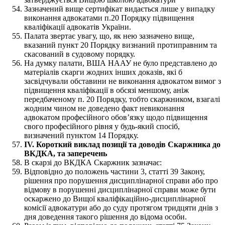
Зазначений вище сертифікат видається лише у випадку
виконання адвокатами п.20 Порядку підвищення
кваліфікації адвокатів України.
Палата звертає увагу, що, як нею зазначено вище,
вказаний пункт 20 Порядку визнаний протиправним та
скасований в судовому порядку.
На думку палати, ВША НААУ не було представлено до
матеріалів скарги жодних інших доказів, які б
засвідчували обставини не виконання адвокатом вимог з
підвищення кваліфікації в обсязі меншому, аніж
передбаченому п. 20 Порядку, тобто скаржником, взагалі
жодним чином не доведено факт невиконання
адвокатом професійного обовʼязку щодо підвищення
свого професійного рівня у будь-який спосіб,
визначений пунктом 14 Порядку.
IV. Короткий виклад позиції та доводів Скаржника до
ВКДКА, та заперечень
В скарзі до ВКДКА Скаржник зазначає:
Відповідно до положень частини 3, статті 39 Закону,
рішення про порушення дисциплінарної справи або про
відмову в порушенні дисциплінарної справи може бути
оскаржено до Вищої кваліфікаційно-дисциплінарної
комісії адвокатури або до суду протягом тридцяти днів з
дня доведення такого рішення до відома особи.