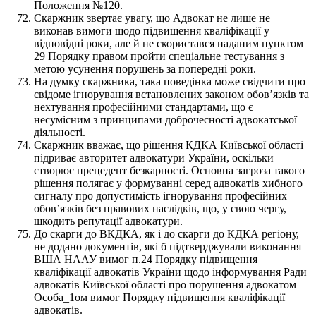
Положення №120.
Скаржник звертає увагу, що Адвокат не лише не
виконав вимоги щодо підвищення кваліфікації у
відповідні роки, але й не скористався наданим пунктом
29 Порядку правом пройти спеціальне тестування з
метою усунення порушень за попередні роки.
На думку скаржника, така поведінка може свідчити про
свідоме ігнорування встановлених законом обовʼязків та
нехтування професійними стандартами, що є
несумісним з принципами доброчесності адвокатської
діяльності.
Скаржник вважає, що рішення КДКА Київської області
підриває авторитет адвокатури України, оскільки
створює прецедент безкарності. Основна загроза такого
рішення полягає у формуванні серед адвокатів хибного
сигналу про допустимість ігнорування професійних
обовʼязків без правових наслідків, що, у свою чергу,
шкодить репутації адвокатури.
До скарги до ВКДКА, як і до скарги до КДКА регіону,
не додано документів, які б підтверджували виконання
ВША НААУ вимог п.24 Порядку підвищення
кваліфікації адвокатів України щодо інформування Ради
адвокатів Київської області про порушення адвокатом
Особа_1ом вимог Порядку підвищення кваліфікації
адвокатів.