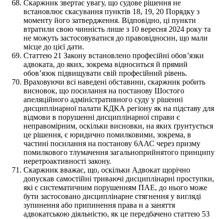
Скаржник звертає увагу, що судове рішення не
встановлює скасування пунктів 18, 19, 20 Порядку з
моменту його затвердження. Відповідно, ці пункти
втратили свою чинність лише з 10 вересня 2024 року та
не можуть застосовуватися до правовідносин, що мали
місце до цієї дати.
Статтею 21 Закону встановлено професійні обов’язки
адвоката, до яких, зокрема відноситься й прямий
обов’язок підвищувати свій професійний рівень.
Враховуючи всі наведені обставини, скаржник робить
висновок, що посилання на постанову Шостого
апеляційного адміністративного суду у рішенні
дисциплінарної палати КДКА регіону як на підставу для
відмови в порушенні дисциплінарної справи є
неправомірним, оскільки висновки, на яких ґрунтується
це рішення, є юридично помилковими, зокрема, в
частині посилання на постанову 6ААС через призму
помилкового тлумачення загальноприйнятого принципу
неретроактивності закону.
Скаржник вважає, що, оскільки Адвокат щорічно
допускав самостійні триваючі дисциплінарні проступки,
які є систематичним порушенням ПАЕ, до нього може
бути застосовано дисциплінарне стягнення у вигляді
зупинення або припинення права н а заняття
адвокатською діяльністю, як це передбачено статтею 53