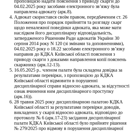
пропозицією надати пояснення з приводу скарги до
04.02.2025 року засобами електронного звʼязку була
направлена адвокату (арк.8).
Адвокат скористався своїм правом, передбаченим ст. 26
Положення про порядок прийняття та розгляду скарг
щодо неналежної поведінки адвоката, яка може мати
наслідком його дисциплінарну відповідальність,
затвердженого Рішенням Ради адвокатів України 30
серпня 2014 року N 120 (зі змінами та доповненнями),
04.02.2025 року о 18.22 засобами електронного звʼязку
направив до КДКА Київської області пояснення з
приводу скарги з доказами направлення копії пояснень
скаржнику (арк.12-13).
16.05.2025 р.. членом палати була складена довідка за
результатами перевірки, з пропозицією до КДКА
Київської області відмовити в порушенні
дисциплінарної справи відносно адвоката, за відсутності
ознак вчинення ним дисциплінарного проступку
(арк.16)).
28 травня 2025 року дисциплінарною палатою КДКА
Київської області за результатами перевірки доводів,
викладених у скарзі відносно адвоката, відповідно до
протоколу № 6 (арк.17-23) засідання дисциплінарної
палати КДКА Київської області було прийняте рішення
№ 279/2025 про відмову в порушення дисциплінарної