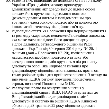
Разом із тим, відповідно до положень статті 75 Закону
України «Про адміністративну процедуру»,
адміністративний акт доводиться до відома особи
шляхом його вручення, надсилання поштою
(рекомендованим листом із повідомленням про
вручення), електронною поштою або за допомогою
інших засобів телекомунікаційного зв’язку.
Відповідно статті 58 Положення про порядок прийняття
та розгляду скарг щодо неналежної поведінки адвоката,
яка може мати наслідком його дисциплінарну
відповідальність, затвердженого рішенням Ради
адвокатів України від 30 серпня 2014 року №120, зі
змінами (далі – Положення Nº120), копія рішення
надсилається засобами поштового звʼязку або
електронною поштою, або вручається під розписку
адвокату та особі, яка ініціювала питання про
дисциплінарну відповідальність адвоката, протягом
трьох робочих днів з дня прийняття рішення. 3 огляду на
зазначене, КДКА регіону порушила процесуальні
строки, визначені Положенням №120.
Реалізуючи право на оскарження рішення у
дисциплінарній справі, ВША НААУ звертається до
Вищої кваліфікаційно-дисциплінарної комісії
адвокатури зі скаргою на рішення КДКА Київської
області від 28 травня 2025 року відносно адвоката