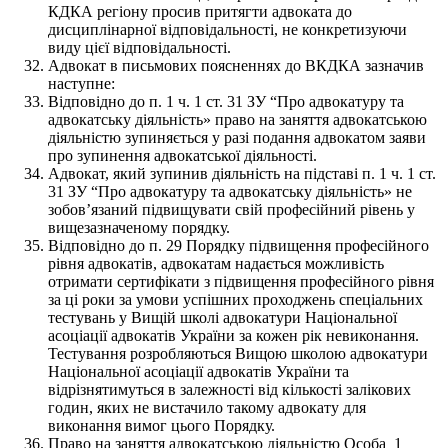
КДКА регіону просив притягти адвоката до
дисциплінарної відповідальності, не конкретизуючи
виду цієї відповідальності.
Адвокат в письмових поясненнях до ВКДКА зазначив
наступне:
Відповідно до п. 1 ч. 1 ст. 31 ЗУ “Про адвокатуру та
адвокатську діяльність» право на заняття адвокатською
діяльністю зупиняється у разі подання адвокатом заяви
про зупинення адвокатської діяльності.
Адвокат, який зупинив діяльність на підставі п. 1 ч. 1 ст.
31 ЗУ “Про адвокатуру та адвокатську діяльність» не
зобовʼязаний підвищувати свій професійний рівень у
вищезазначеному порядку.
Відповідно до п. 29 Порядку підвищення професійного
рівня адвокатів, адвокатам надається можливість
отримати сертифікати з підвищення професійного рівня
за ці роки за умови успішних проходжень спеціальних
тестувань у Вищій школі адвокатури Національної
асоціації адвокатів України за кожен рік невиконання.
Тестування розробляються Вищою школою адвокатури
Національної асоціації адвокатів України та
відрізнятимуться в залежності від кількості залікових
годин, яких не вистачило такому адвокату для
виконання вимог цього Порядку.
Право на заняття адвокатською діяльністю Особа_1