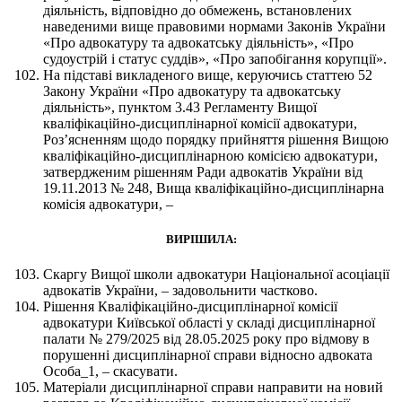
діяльність, відповідно до обмежень, встановлених
наведеними вище правовими нормами Законів України
«Про адвокатуру та адвокатську діяльність», «Про
судоустрій і статус суддів», «Про запобігання корупції».
На підставі викладеного вище, керуючись статтею 52
Закону України «Про адвокатуру та адвокатську
діяльність», пунктом 3.43 Регламенту Вищої
кваліфікаційно-дисциплінарної комісії адвокатури,
Роз’ясненням щодо порядку прийняття рішення Вищою
кваліфікаційно-дисциплінарною комісією адвокатури,
затвердженим рішенням Ради адвокатів України від
19.11.2013 № 248, Вища кваліфікаційно-дисциплінарна
комісія адвокатури, –
ВИРІШИЛА:
Скаргу Вищої школи адвокатури Національної асоціації
адвокатів України, – задовольнити частково.
Рішення Кваліфікаційно-дисциплінарної комісії
адвокатури Київської області у складі дисциплінарної
палати № 279/2025 від 28.05.2025 року про відмову в
порушенні дисциплінарної справи відносно адвоката
Особа_1, – скасувати.
Матеріали дисциплінарної справи направити на новий