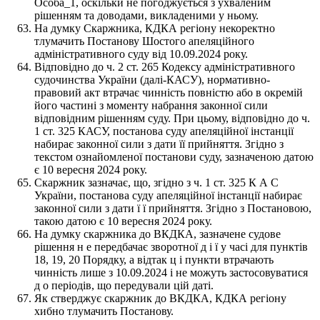
Особа_1, оскільки не погоджується з ухваленим
рішенням та доводами, викладеними у ньому.
На думку Скаржника, КДКА регіону некоректно
тлумачить Постанову Шостого апеляційного
адміністративного суду від 10.09.2024 року.
Відповідно до ч. 2 ст. 265 Кодексу адміністративного
судочинства України (далі-КАСУ), нормативно-
правовий акт втрачає чинність повністю або в окремій
його частині з моменту набрання законної сили
відповідним рішенням суду. При цьому, відповідно до ч.
1 ст. 325 КАСУ, постанова суду апеляційної інстанції
набирає законної сили з дати її прийняття. Згідно з
текстом ознайомленої постанови суду, зазначеною датою
є 10 вересня 2024 року.
Скаржник зазначає, що, згідно з ч. 1 ст. 325 К А С
України, постанова суду апеляційної інстанції набирає
законної сили з дати ї ї прийняття. Згідно з Постановою,
такою датою є 10 вересня 2024 року.
На думку скаржника до ВКДКА, зазначене судове
рішення н е передбачає зворотної д і ї у часі для пунктів
18, 19, 20 Порядку, а відтак ц і пункти втрачають
чинність лише з 10.09.2024 і не можуть застосовуватися
д о періодів, що передували цій даті.
Як стверджує скаржник до ВКДКА, КДКА регіону
хибно тлумачить Постанову.