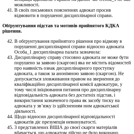
можливості.
В своїх письмових поясненнях адвокат просив
відмовити в порушенні дисциплінарної справи.
Обґрунтування підстав та мотивів прийнятого КДКА
рішення.
В обґрунтування прийнятого рішення про відмову в
порушенні дисциплінарної справи відносно адвоката
Особа_1 дисциплінарна палата зазначила:
Дисциплінарну справу стосовно адвоката не може бути
порушено за заявою (скаргою) яка не містить відомостей
про наявність ознак дисциплінарного проступку
адвоката, а також за анонімною заявою (скаргою). Не
допускається зловживання правом на звернення до
кваліфікаційно дисциплінарної комісії адвокатури, у
тому числі ініціювання питання про дисциплінарну
відповідальність адвоката без достатніх підстав, і
використання зазначеного права як засобу тиску на
адвоката у звʼязку із здійсненням ним адвокатської
діяльності.
Щодо відносин дисциплінарної відповідальності
адвокатів діє презумпція невинуватості.
3 представлених ВІША до своєї скарги матеріалів
вбачається, що адвокатом дійсно не було виконано