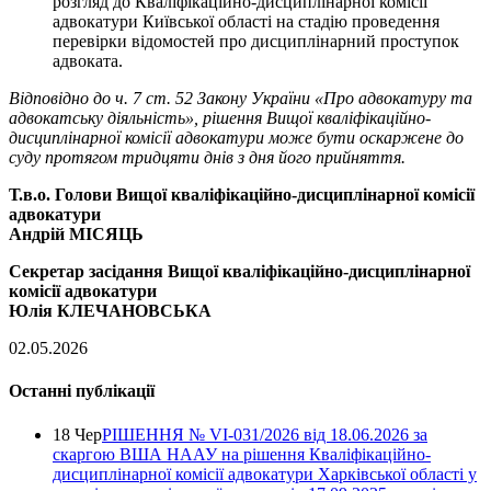
розгляд до Кваліфікаційно-дисциплінарної комісії
адвокатури Київської області на стадію проведення
перевірки відомостей про дисциплінарний проступок
адвоката.
Відповідно до ч. 7 ст. 52 Закону України «Про адвокатуру та
адвокатську діяльність», рішення Вищої кваліфікаційно-
дисциплінарної комісії адвокатури може бути оскаржене до
суду протягом тридцяти днів з дня його прийняття.
Т.в.о. Голови Вищої кваліфікаційно-дисциплінарної комісії
адвокатури
Андрій МІСЯЦЬ
Секретар засідання Вищої кваліфікаційно-дисциплінарної
комісії адвокатури
Юлія КЛЕЧАНОВСЬКА
02.05.2026
Останні публікації
18 Чер
РІШЕННЯ № VІ-031/2026 від 18.06.2026 за
скаргою ВША НААУ на рішення Кваліфікаційно-
дисциплінарної комісії адвокатури Харківської області у