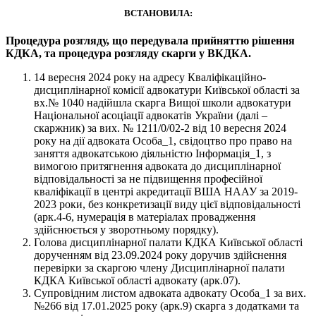
ВСТАНОВИЛА:
Процедура розгляду, що передувала прийняттю рішення
КДКА, та процедура розгляду
скарги у ВКДКА.
14 вересня 2024 року на адресу Кваліфікаційно-
дисциплінарної комісії адвокатури Київської області за
вх.№ 1040 надійшла скарга Вищої школи адвокатури
Національної асоціації адвокатів України (далі –
скаржник) за вих. № 1211/0/02-2 від 10 вересня 2024
року на дії адвоката Особа_1, свідоцтво про право на
заняття адвокатською діяльністю Інформація_1, з
вимогою притягнення адвоката до дисциплінарної
відповідальності за не підвищення професійної
кваліфікації в центрі акредитації ВША НААУ за 2019-
2023 роки, без конкретизації виду цієї відповідальності
(арк.4-6, нумерація в матеріалах провадження
здійснюється у зворотньому порядку).
Голова дисциплінарної палати КДКА Київської області
дорученням від 23.09.2024 року доручив здійснення
перевірки за скаргою члену Дисциплінарної палати
КДКА Київської області адвокату (арк.07).
Супровідним листом адвоката адвокату Особа_1 за вих.
№266 від 17.01.2025 року (арк.9) скарга з додатками та