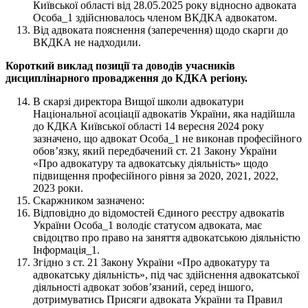
Київської області від 28.05.2025 року відносно адвоката
Особа_1 здійснювалось членом ВКДКА адвокатом.
Від адвоката пояснення (заперечення) щодо скарги до
ВКДКА не надходили.
К
ороткий виклад позиції та доводів учасників
дисциплінарного провадження до КДКА регіону.
В скарзі директора Вищої школи адвокатури
Національної асоціації адвокатів України, яка надійшла
до КДКА Київської області 14 вересня 2024 року
зазначено, що адвокат Особа_1 не виконав професійного
обов’язку, який передбачений ст. 21 Закону України
«Про адвокатуру та адвокатську діяльність» щодо
підвищення професійного рівня за 2020, 2021, 2022,
2023 роки.
Скаржником зазначено:
Відповідно до відомостей Єдиного реєстру адвокатів
України Особа_1 володіє статусом адвоката, має
свідоцтво про право на заняття адвокатською діяльністю
Інформація_1.
Згідно з ст. 21 Закону України «Про адвокатуру та
адвокатську діяльність», під час здійснення адвокатської
діяльності адвокат зобов’язаний, серед іншого,
дотримуватись Присяги адвоката України та Правил