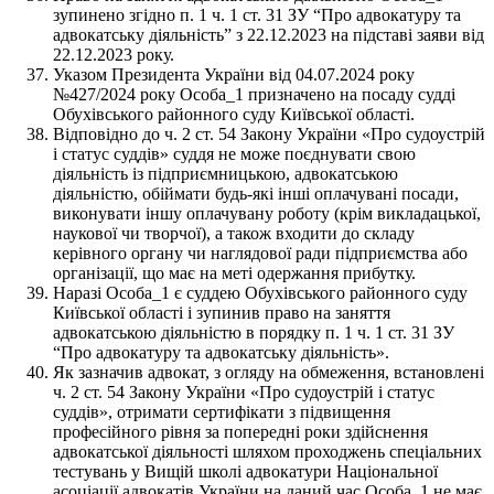
зупинено згідно п. 1 ч. 1 ст. 31 ЗУ “Про адвокатуру та
адвокатську діяльність” з 22.12.2023 на підставі заяви від
22.12.2023 року.
Указом Президента України від 04.07.2024 року
№427/2024 року Особа_1 призначено на посаду судді
Обухівського районного суду Київської області.
Відповідно до ч. 2 ст. 54 Закону України «Про судоустрій
і статус суддів» суддя не може поєднувати свою
діяльність із підприємницькою, адвокатською
діяльністю, обіймати будь-які інші оплачувані посади,
виконувати іншу оплачувану роботу (крім викладацької,
наукової чи творчої), а також входити до складу
керівного органу чи наглядової ради підприємства або
організації, що має на меті одержання прибутку.
Наразі Особа_1 є суддею Обухівського районного суду
Київської області і зупинив право на заняття
адвокатською діяльністю в порядку п. 1 ч. 1 ст. 31 ЗУ
“Про адвокатуру та адвокатську діяльність».
Як зазначив адвокат, з огляду на обмеження, встановлені
ч. 2 ст. 54 Закону України «Про судоустрій і статус
суддів», отримати сертифікати з підвищення
професійного рівня за попередні роки здійснення
адвокатської діяльності шляхом проходжень спеціальних
тестувань у Вищій школі адвокатури Національної
асоціації адвокатів України на даний час Особа_1 не має