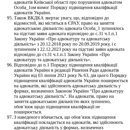
адвокатів Київської області про порушення адвокатом
Особа_1ом вимог Порядку підвищення кваліфікації
адвокатів України.
Також ВКДКА звертає увагу, що, відповідно до
відомостей, які містяться в ЄРАУ, право на заняття
адвокатською діяльністю адвоката Особа_1 зупинялось
на підставі заяви адвоката відповідно до с.31 ч.1.п.1
Закону України «Про адвокатуру та адвокатську
діяльність» з 20.12.2018 року по 20.09.2019 року, і є
зупиненим з 22.12.2023 року на підставі заяви адвоката
відповідно до ст.31 ч.1.п.1 Закону України «Про
адвокатуру та адвокатську діяльність».
Відповідно до п.1 Порядку підвищення кваліфікації
адвокатів України в редакції Рішення Ради адвокатів
України від 03 липня 2021 року № 63, дія цього Порядку
підвищення кваліфікації адвокатів України поширюється
на адвокатів, які здійснюють адвокатську діяльність у
формах, визначених Законом України “Про адвокатуру
та адвокатську діяльність”. На адвокатів, право на
заняття адвокатською діяльністю яких зупинено,
обов’язок щодо підвищення кваліфікації не
поширюється.
З наведеного вбачається, що обов’язок підвищення
кваліфікації покладається на адвокатів, які здійснюють
адвокатську діяльність у формах, визначених