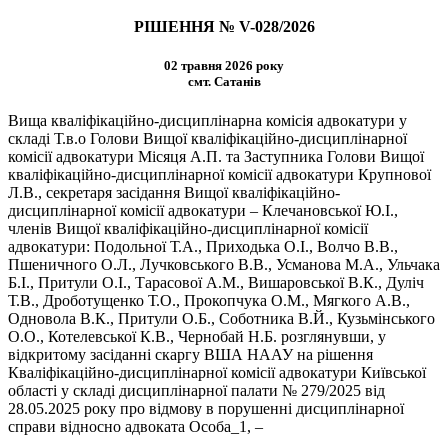
РІШЕННЯ № V-028/2026
02 травня 2026 року
смт. Сатанів
Вища кваліфікаційно-дисциплінарна комісія адвокатури у
складі Т.в.о Голови Вищої кваліфікаційно-дисциплінарної
комісії адвокатури Місяця А.П. та Заступника Голови Вищої
кваліфікаційно-дисциплінарної комісії адвокатури Крупнової
Л.В., секретаря засідання Вищої кваліфікаційно-
дисциплінарної комісії адвокатури – Клечановської Ю.І.,
членів Вищої кваліфікаційно-дисциплінарної комісії
адвокатури: Подольної Т.А., Приходька О.І., Волчо В.В.,
Пшеничного О.Л., Лучковського В.В., Усманова М.А., Ульчака
Б.І., Притули О.І., Тарасової А.М., Вишаровської В.К., Дуліч
Т.В., Дроботущенко Т.О., Прокопчука О.М., Мягкого А.В.,
Одновола В.К., Притули О.Б., Соботника В.Й., Кузьмінського
О.О., Котелевської К.В., Чернобай Н.Б. розглянувши, у
відкритому засіданні скаргу ВША НААУ на рішення
Кваліфікаційно-дисциплінарної комісії адвокатури Київської
області у складі дисциплінарної палати № 279/2025 від
28.05.2025 року про відмову в порушенні дисциплінарної
справи відносно адвоката Особа_1, –