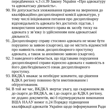
передбачених ч.3 ст.39 Закону України «Про адвокатуру
та адвокатську діяльність».
Не допускається зловживання правом на звернення до
кваліфікаційно-дисциплінарної комісії адвокатури, у
тому числі ініціювання питання про дисциплінарну
відповідальність адвоката без достатніх підстав, і
використання зазначеного права як засобу тиску на
адвоката у зв’язку із здійсненням ним адвокатської
діяльності.
Дисциплінарну справу стосовно адвоката не може бути
порушено за заявою (скаргою), що не містить відомостей
про наявність ознак дисциплінарного проступку
адвоката, а також за анонімною заявою (скаргою).
З наведеного вбачається, що підставами порушення
дисциплінарної справи відносно адвоката є наявність в
його діях/бездіяльності ознак дисциплінарного
проступку.
ВКДКА вважає за необхідне зазначити, що рішення
КДКА регіону повинно бути вмотивованим і
обґрунтованим.
В той же час, ВКДКА звертає увагу, що скаржником як
до скарги до ВКДКА, як і до скарги до КДКА регіону,
не додано документів, які б підтверджували виконання
ВША НААУ вимог п.24 Порядку підвищення
кваліфікації адвокатів України щодо інформування Ради