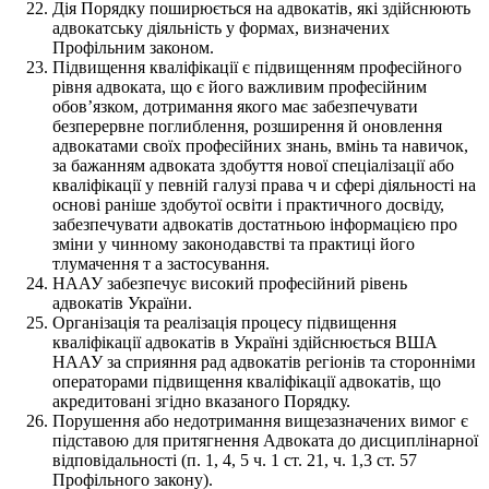
Дія Порядку поширюється на адвокатів, які здійснюють
адвокатську діяльність у формах, визначених
Профільним законом.
Підвищення кваліфікації є підвищенням професійного
рівня адвоката, що є його важливим професійним
обовʼязком, дотримання якого має забезпечувати
безперервне поглиблення, розширення й оновлення
адвокатами своїх професійних знань, вмінь та навичок,
за бажанням адвоката здобуття нової спеціалізації або
кваліфікації у певній галузі права ч и сфері діяльності на
основі раніше здобутої освіти і практичного досвіду,
забезпечувати адвокатів достатньою інформацією про
зміни у чинному законодавстві та практиці його
тлумачення т а застосування.
НААУ забезпечує високий професійний рівень
адвокатів України.
Організація та реалізація процесу підвищення
кваліфікації адвокатів в Україні здійснюється ВША
НААУ за сприяння рад адвокатів регіонів та сторонніми
операторами підвищення кваліфікації адвокатів, що
акредитовані згідно вказаного Порядку.
Порушення або недотримання вищезазначених вимог є
підставою для притягнення Адвоката до дисциплінарної
відповідальності (п. 1, 4, 5 ч. 1 ст. 21, ч. 1,3 ст. 57
Профільного закону).