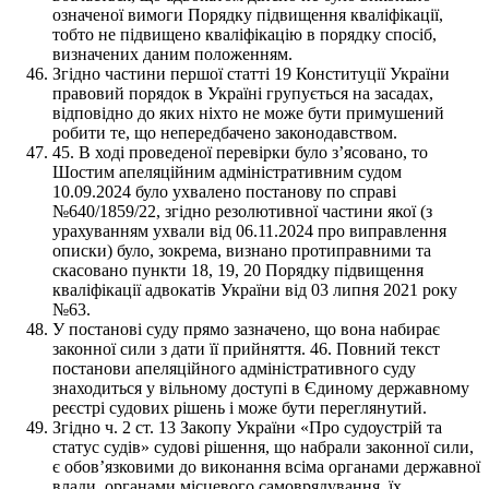
означеної вимоги Порядку підвищення кваліфікації,
тобто не підвищено кваліфікацію в порядку спосіб,
визначених даним положенням.
Згідно частини першої статті 19 Конституції України
правовий порядок в Україні групується на засадах,
відповідно до яких ніхто не може бути примушений
робити те, що непередбачено законодавством.
45. В ході проведеної перевірки було з’ясовано, то
Шостим апеляційним адміністративним судом
10.09.2024 було ухвалено постанову по справі
№640/1859/22, згідно резолютивної частини якої (з
урахуванням ухвали від 06.11.2024 про виправлення
описки) було, зокрема, визнано протиправними та
скасовано пункти 18, 19, 20 Порядку підвищення
кваліфікації адвокатів України від 03 липня 2021 року
№63.
У постанові суду прямо зазначено, що вона набирає
законної сили з дати її прийняття. 46. Повний текст
постанови апеляційного адміністративного суду
знаходиться у вільному доступі в Єдиному державному
реєстрі судових рішень і може бути переглянутий.
Згідно ч. 2 ст. 13 Закопу України «Про судоустрій та
статус судів» судові рішення, що набрали законної сили,
є обов’язковими до виконання всіма органами державної
влади, органами місцевого самоврядування, їх