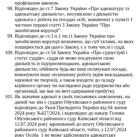
профільним законом.
Відповідно до ст.7 Закону України «Про адвокатуру та
адвокатську діяльність», несумісною з діяльністю
адвоката є робота на посадах осіб, зазначених у пункті 1
частини першої статті 3 Закону України “Про
запобігання корупції”.
Відповідно до ст.3 п.1 пп.ґ) Закону України про
запобіганню корупції визначено, що суб’єктами, на яких
поширюється дія цього Закону, є у тому числі і судді.
Відповідно до ст.54 Закону України «Про судоустрій і
статус суддів», суддя не може поєднувати свою
діяльність із підприємницькою, адвокатською
діяльністю, обіймати будь-які інші оплачувані посади,
виконувати іншу оплачувану роботу (крім викладацької,
наукової чи творчої), а також входити до складу
керівного органу чи наглядової ради підприємства або
організації, що має на меті одержання прибутку.
Як зазначив адвокат в своїх письмових поясненнях, на
даний час він є суддею Обухівського районного суду
відповідно до Указі Президента України від 04 липня
2024 року №427/2024, і відповідно до наказу Голови
Обухівського районного суду Київської області від
12.07.2024 року зарахований до штату Обухівського
районного суду Київської області, тобто, з 12.07.2024
року Особа_1 не може здійснювати адвокатську