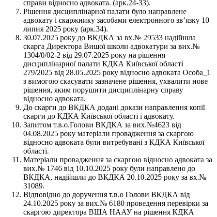
справи відносно адвоката. (арк.24-33).
Рішення дисциплінарної палати було направлене
адвокату і скаржнику засобами електронного звʼязку 10
липня 2025 року (арк.34).
30.07.2025 року до ВКДКА за вх.№ 29533 надійшла
скарга Директора Вищої школи адвокатури за вих.№
1304/0/02-2 від 29.07.2025 року на рішення
дисциплінарної палати КДКА Київської області
279/2025 від 28.05.2025 року відносно адвоката Особа_1
з вимогою скасувати зазначене рішення, ухвалити нове
рішення, яким порушити дисциплінарну справу
відносно адвоката.
До скарги до ВКДКА додані докази направлення копії
скарги до КДКА Київської області і адвокату.
Запитом т.в.о.Голови ВКДКА за вих.№4623 від
04.08.2025 року матеріали провадження за скаргою
відносно адвоката були витребувані з КДКА Київської
області.
Матеріали провадження за скаргою відносно адвоката за
вих.№ 1746 від 10.10.2025 року були направлено до
ВКДКА, надійшли до ВКДКА 20.10.2025 року за вх.№
31089.
Відповідно до доручення т.в.о Голови ВКДКА від
24.10.2025 року за вих.№ 6180 проведення перевірки за
скаргою директора ВША НААУ на рішення КДКА