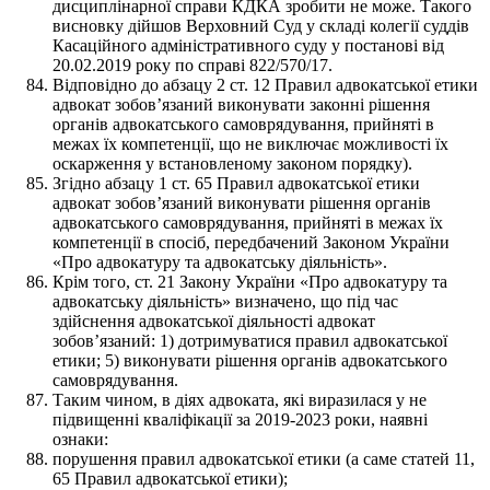
дисциплінарної справи КДКА зробити не може. Такого
висновку дійшов Верховний Суд у складі колегії суддів
Касаційного адміністративного суду у постанові від
20.02.2019 року по справі 822/570/17.
Відповідно до абзацу 2 ст. 12 Правил адвокатської етики
адвокат зобов’язаний виконувати законні рішення
органів адвокатського самоврядування, прийняті в
межах їх компетенції, що не виключає можливості їх
оскарження у встановленому законом порядку).
Згідно абзацу 1 ст. 65 Правил адвокатської етики
адвокат зобов’язаний виконувати рішення органів
адвокатського самоврядування, прийняті в межах їх
компетенції в спосіб, передбачений Законом України
«Про адвокатуру та адвокатську діяльність».
Крім того, ст. 21 Закону України «Про адвокатуру та
адвокатську діяльність» визначено, що під час
здійснення адвокатської діяльності адвокат
зобов’язаний: 1) дотримуватися правил адвокатської
етики; 5) виконувати рішення органів адвокатського
самоврядування.
Таким чином, в діях адвоката, які виразилася у не
підвищенні кваліфікації за 2019-2023 роки, наявні
ознаки:
порушення правил адвокатської етики (а саме статей 11,
65 Правил адвокатської етики);