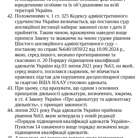
юридичними особами та їх об’єднаннями на всій
території України.
Положеннями ч. 1 ст. 325 Кодексу адміністративного
судочинства України визначається, що постанова суду
апеляційної інстанції набирає законної сили з дати її
прийняття. Таким чином, враховуючи наведені вище
приписи Закону та зважаючи на чинне судове рішення
Шостого апеляційного адміністративного суду –
постанову по справі №640/1859/22 від 10.09.2024 р.,
якою, серед іншого, визнано протиправними та
скасовано п. 20 Порядку підвищення кваліфікації
адвокатів України від 03 липня 2021 року №63, на який,
серед іншого, посилався скаржник, не вбачається
правових підстав для порушення дисциплінарної справи
за скаргою ВША НААУ стосовно адвоката.
При цьому, слід врахувати, що одним з основних
принципів діяльності адвокатури, визначених, зокрема,
в ст. 4 Закону України «Про адвокатуру та адвокатську
діяльність», є принцип законності.
липня 2021 року Рада адвокатів України прийняла
рішення №63, яким затвердила у новій редакції
«Порядок підвищення кваліфікації адвокатів України».
Пунктом 14 означеного вище порядку визначені види
підвищення кваліфікації адвокатів.
Адвокатам, які виконали вимоги щодо підвищення