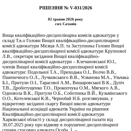
РІШЕННЯ № V-031/2026
02 травня 2026 року
смт. Сатанів
Вища кваліфікаційно-дисциплінарна комісія адвокатури у
складі Т.в.о Голови Вищої кваліфікаційно-дисциплінарної
комісії адвокатури Місяця А.П. та Заступника Голови Вищої
кваліфікаційно-дисциплінарної комісії адвокатури Крупнової
Л.В., секретаря засідання Вищої кваліфікаційно-
дисциплінарної комісії адвокатури – Клечановської Ю.І.,
членів Вищої кваліфікаційно-дисциплінарної комісії
адвокатури: Подольної Т.А., Приходька О.І., Волчо В.В.,
Пшеничного О.Л., Лучковського В.В., Усманова М.А., Ульчака
Б.І., Притули О.І., Тарасової А.М., Вишаровської В.К., Дуліч
Т.В., Дроботущенко Т.О., Прокопчука О.М., Мягкого А.В.,
Одновола В.К., Притули О.Б., Соботника В.Й., Кузьмінського
О.О., Котелевської К.В., Чернобай Н.Б. розглянувши, у
відкритому засіданні скаргу Вищої школи адвокатури
Національної асоціації адвокатів України на рішення
Кваліфікаційно-дисциплінарної комісії адвокатури
Харківської області у складі дисциплінарної палати від
30.07.2025 року про відмову в порушенні дисциплінарної
справи стосовно адвоката Особа_1, –