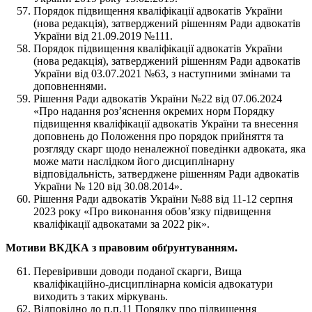
Порядок підвищення кваліфікації адвокатів України
(нова редакція), затверджений рішенням Ради адвокатів
України від 21.09.2019 №111.
Порядок підвищення кваліфікації адвокатів України
(нова редакція), затверджений рішенням Ради адвокатів
України від 03.07.2021 №63, з наступними змінами та
доповненнями.
Рішення Ради адвокатів України №22 від 07.06.2024
«Про надання роз’яснення окремих норм Порядку
підвищення кваліфікації адвокатів України та внесення
доповнень до Положення про порядок прийняття та
розгляду скарг щодо неналежної поведінки адвоката, яка
може мати наслідком його дисциплінарну
відповідальність, затверджене рішенням Ради адвокатів
України № 120 від 30.08.2014».
Рішення Ради адвокатів України №88 від 11-12 серпня
2023 року «Про виконання обов’язку підвищення
кваліфікації адвокатами за 2022 рік».
Мотиви ВКДКА з правовим обґрунтуванням.
Перевіривши доводи поданої скарги, Вища
кваліфікаційно-дисциплінарна комісія адвокатури
виходить з таких міркувань.
Відповідно до п.п.11 Порядку про підвищення