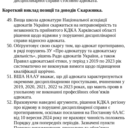
дисциплінарної справи стосовно адвоката.
Короткий виклад позиції та доводів Скаржника.
Вища школа адвокатури Національної асоціації
адвокатів України скаржиться на неправомірність та
незаконність прийнятого КДКА Харківської області
рішення щодо відмови у порушенні дисциплінарної
справи відносно адвоката.
Обґрунтовує свою скаргу тим, що адвокат протиправно,
в ряді порушень ЗУ «Про адвокатуру та адвокатську
діяльність», рішень Ради адвокатів України, а також
Правил адвокатської етики, у період з 2019 по 2023 рік
систематично не виконував вимоги щодо підвищення
кваліфікації щорічно.
ВША НААУ вважає, що дії адвоката характеризуються
окремими дисциплінарними проступками, вчиненими у
2019, 2020, 2021, 2022 та 2023 роках, що мають прояв в
ухильному не виконанні професійних обов’язків
адвоката.
Враховуючи наведені аргументи, рішення КДКА регіону
про відмову в порушені дисциплінарної справи є
протиправним, оскільки посилання на Постанову 6ААС
від 10 вересня 2024 року не враховує чинність положень
Порядку для попередніх періодів. Зазначені пункти
Порядку регламентують процедури та обов’язки