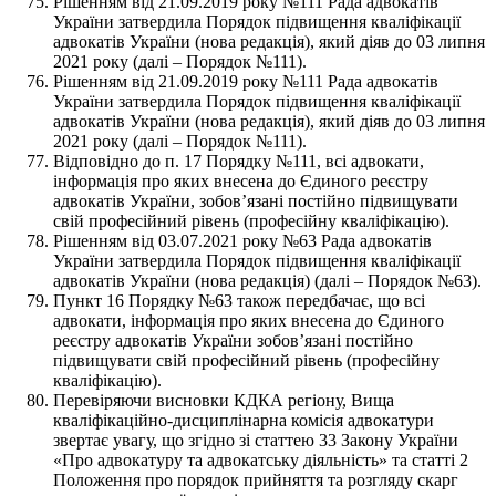
Рішенням від 21.09.2019 року №111 Рада адвокатів
України затвердила Порядок підвищення кваліфікації
адвокатів України (нова редакція), який діяв до 03 липня
2021 року (далі – Порядок №111).
Рішенням від 21.09.2019 року №111 Рада адвокатів
України затвердила Порядок підвищення кваліфікації
адвокатів України (нова редакція), який діяв до 03 липня
2021 року (далі – Порядок №111).
Відповідно до п. 17 Порядку №111, всі адвокати,
інформація про яких внесена до Єдиного реєстру
адвокатів України, зобов’язані постійно підвищувати
свій професійний рівень (професійну кваліфікацію).
Рішенням від 03.07.2021 року №63 Рада адвокатів
України затвердила Порядок підвищення кваліфікації
адвокатів України (нова редакція) (далі – Порядок №63).
Пункт 16 Порядку №63 також передбачає, що всі
адвокати, інформація про яких внесена до Єдиного
реєстру адвокатів України зобов’язані постійно
підвищувати свій професійний рівень (професійну
кваліфікацію).
Перевіряючи висновки КДКА регіону, Вища
кваліфікаційно-дисциплінарна комісія адвокатури
звертає увагу, що згідно зі статтею 33 Закону України
«Про адвокатуру та адвокатську діяльність» та статті 2
Положення про порядок прийняття та розгляду скарг