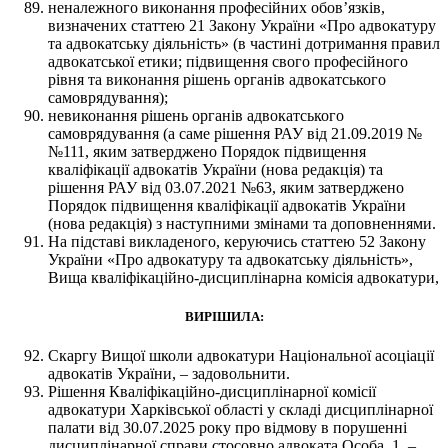
неналежного виконання професійних обов’язків,
визначених статтею 21 Закону України «Про адвокатуру
та адвокатську діяльність» (в частині дотримання правил
адвокатської етики; підвищення свого професійного
рівня та виконання рішень органів адвокатського
самоврядування);
невиконання рішень органів адвокатського
самоврядування (а саме рішення РАУ від 21.09.2019 №
№111, яким затверджено Порядок підвищення
кваліфікації адвокатів України (нова редакція) та
рішення РАУ від 03.07.2021 №63, яким затверджено
Порядок підвищення кваліфікації адвокатів України
(нова редакція) з наступними змінами та доповненнями.
На підставі викладеного, керуючись статтею 52 Закону
України «Про адвокатуру та адвокатську діяльність»,
Вища кваліфікаційно-дисциплінарна комісія адвокатури,
ВИРІШИЛА:
Скаргу Вищої школи адвокатури Національної асоціації
адвокатів України, – задовольнити.
Рішення Кваліфікаційно-дисциплінарної комісії
адвокатури Харківської області у складі дисциплінарної
палати від 30.07.2025 року про відмову в порушенні
дисциплінарної справи стосовно адвоката Особа_1, –