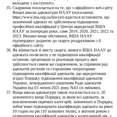
виходячи з наступного.
Скаржник посилається на те, що з офіційного веб-сайту
Вищої школи адвокатури НААУ (посилання:
https://www.hsa.org.ua/lawyer) вдається встановити, що
зазначений адвокат не здійснювала підвищення
професійної кваліфікації у Центрі акредитації ВША
НААУ за попередні роки, саме 2019, 2020, 2021, 2022 та
2023. Вказані вище обставини, ВША НААУ
підтверджує доданою до скарги роздруківкою з її
офіційного сайту.
Як вбачається зі змісту скарги, вимоги ВША НААУ до
адвоката полягають у не підвищенні кваліфікації
останнім, організація та реалізація процесу якої
здійснюється самим же скаржником, за сприяння рад
адвокатів регіонів та сторонніми операторами
підвищення кваліфікації адвокатів, що акредитовані
згідно Порядку підвищення кваліфікації адвокатів
України, затвердженого рішенням Ради адвокатів
України від 03 липня 2021 року №63 (зі змінами).
Вища школа адвокатури також посилається на п. 20
зазначеного вище Порядку, за яким всі адвокати, за
виключенням окремих категорій, зазначених в Порядку,
зобов’язані підвищувати кваліфікацію адвоката на рівні
10 годин на рік (10 залікових балів), а звітним роком з
підвищення кваліфікації адвокатів є календарний рік, з