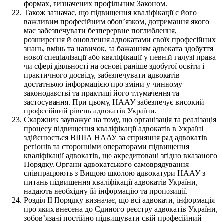
формах, визначених профільним Законом.
Також зазначає, що підвищення кваліфікації є його
важливим професійним обов’язком, дотримання якого
має забезпечувати безперервне поглиблення,
розширення й оновлення адвокатами своїх професійних
знань, вмінь та навичок, за бажанням адвоката здобуття
нової спеціалізації або кваліфікації у певній галузі права
чи сфері діяльності на основі раніше здобутої освіти і
практичного досвіду, забезпечувати адвокатів
достатньою інформацією про зміни у чинному
законодавстві та практиці його тлумачення та
застосування. При цьому, НААУ забезпечує високий
професійний рівень адвокатів України.
Скаржник зауважує на тому, що організація та реалізація
процесу підвищення кваліфікації адвокатів в Україні
здійснюється ВІША НААУ за сприяння рад адвокатів
регіонів та сторонніми операторами підвищення
кваліфікації адвокатів, що акредитовані згідно вказаного
Порядку. Органи адвокатського самоврядування
співпрацюють з Вищою школою адвокатури НААУ з
питань підвищення кваліфікації адвокатів України,
надають необхідну їй інформацію та пропозиції.
Розділ ІІ Порядку визначає, що всі адвокати, інформація
про яких внесена до Єдиного реєстру адвокатів України,
зобов’язані постійно підвищувати свій професійний