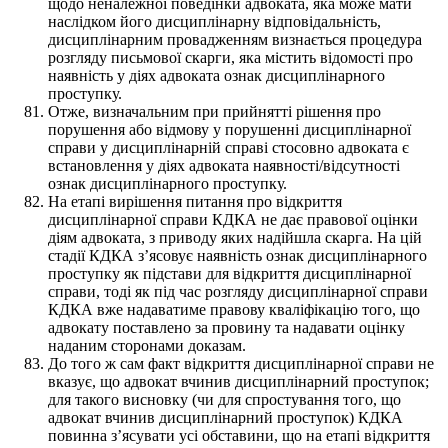
щодо неналежної поведінки адвоката, яка може мати
наслідком його дисциплінарну відповідальність,
дисциплінарним провадженням визнається процедура
розгляду письмової скарги, яка містить відомості про
наявність у діях адвоката ознак дисциплінарного
проступку.
Отже, визначальним при прийнятті рішення про
порушення або відмову у порушенні дисциплінарної
справи у дисциплінарній справі стосовно адвоката є
встановлення у діях адвоката наявності/відсутності
ознак дисциплінарного проступку.
На етапі вирішення питання про відкриття
дисциплінарної справи КДКА не дає правової оцінки
діям адвоката, з приводу яких надійшла скарга. На цій
стадії КДКА з’ясовує наявність ознак дисциплінарного
проступку як підстави для відкриття дисциплінарної
справи, тоді як під час розгляду дисциплінарної справи
КДКА вже надаватиме правову кваліфікацію того, що
адвокату поставлено за провину та надавати оцінку
наданим сторонами доказам.
До того ж сам факт відкриття дисциплінарної справи не
вказує, що адвокат вчинив дисциплінарний проступок;
для такого висновку (чи для спростування того, що
адвокат вчинив дисциплінарний проступок) КДКА
повинна з’ясувати усі обставини, що на етапі відкриття