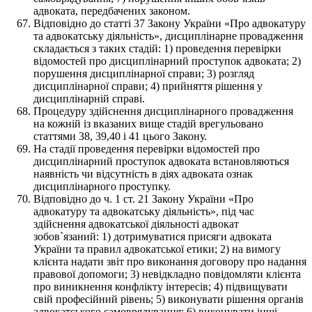
адвоката, передбачених законом.
Відповідно до статті 37 Закону України «Про адвокатуру
та адвокатську діяльність», дисциплінарне провадження
складається з таких стадій: 1) проведення перевірки
відомостей про дисциплінарний проступок адвоката; 2)
порушення дисциплінарної справи; 3) розгляд
дисциплінарної справи; 4) прийняття рішення у
дисциплінарній справі.
Процедуру здійснення дисциплінарного провадження
на кожній із вказаних вище стадій врегульовано
статтями 38, 39,40 і 41 цього Закону.
На стадії проведення перевірки відомостей про
дисциплінарний проступок адвоката встановляються
наявність чи відсутність в діях адвоката ознак
дисциплінарного проступку.
Відповідно до ч. 1 ст. 21 Закону України «Про
адвокатуру та адвокатську діяльність», під час
здійснення адвокатської діяльності адвокат
зобов`язаний: 1) дотримуватися присяги адвоката
України та правил адвокатської етики; 2) на вимогу
клієнта надати звіт про виконання договору про надання
правової допомоги; 3) невідкладно повідомляти клієнта
про виникнення конфлікту інтересів; 4) підвищувати
свій професійний рівень; 5) виконувати рішення органів
адвокатського самоврядування; 6) виконувати інші