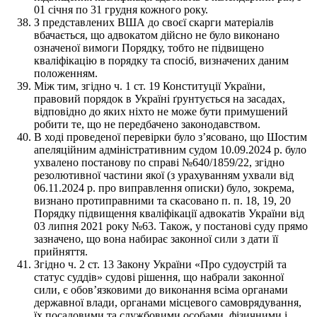
01 січня по 31 грудня кожного року.
З представлених ВША до своєї скарги матеріалів
вбачається, що адвокатом дійсно не було виконано
означеної вимоги Порядку, тобто не підвищено
кваліфікацію в порядку та спосіб, визначених даним
положенням.
Між тим, згідно ч. 1 ст. 19 Конституції України,
правовий порядок в Україні ґрунтується на засадах,
відповідно до яких ніхто не може бути примушений
робити те, що не передбачено законодавством.
В ході проведеної перевірки було з’ясовано, що Шостим
апеляційним адміністративним судом 10.09.2024 р. було
ухвалено постанову по справі №640/1859/22, згідно
резолютивної частини якої (з урахуванням ухвали від
06.11.2024 р. про виправлення описки) було, зокрема,
визнано протиправними та скасовано п. п. 18, 19, 20
Порядку підвищення кваліфікації адвокатів України від
03 липня 2021 року №63. Також, у постанові суду прямо
зазначено, що вона набирає законної сили з дати її
прийняття.
Згідно ч. 2 ст. 13 Закону України «Про судоустрій та
статус суддів» судові рішення, що набрали законної
сили, є обов’язковими до виконання всіма органами
державної влади, органами місцевого самоврядування,
їх посадовими та службовими особами, фізичними і