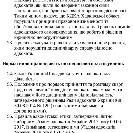
адвокатів, які діяли до набрання законної сили
Постановою, і не були скасовані зворотною дією в часі.
Таким чином, вказує, що КДКА Харківської області
порушила принципи правової визначеності та
обов’язковості виконання законодавства і рішень органів
адвокатського самоврядування, що робить її рішення
юридично необґрунтованим.
Просить скасувати рішення та ухвалити нове рішення,
яким порушити дисциплінарну справу відносно
адвоката.
Нормативно-правові акти, які підлягають застосування.
Закон України «Про адвокатуру та адвокатську
діяльність».
Положення про порядок прийняття та розгляду скарг
щодо неналежної поведінки адвоката, яка може мати
наслідком його дисциплінарну відповідальність,
затвердженого рішенням Ради адвокатів України від
30.08.2014 № 120 (з наступними змінами та
доповненнями).
Правила адвокатської етики, затверджені Звітно-
виборчим з’їздом адвокатів України 2017 року 09.06.
2017, із змінами затвердженими З’їздом адвокатів
України 2019 року 15.02.2019.