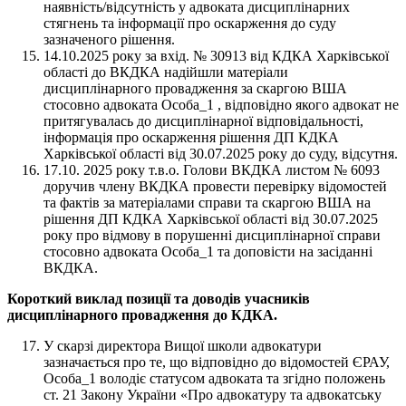
наявність/відсутність у адвоката дисциплінарних
стягнень та інформації про оскарження до суду
зазначеного рішення.
14.10.2025 року за вхід. № 30913 від КДКА Харківської
області до ВКДКА надійшли матеріали
дисциплінарного провадження за скаргою ВША
стосовно адвоката Особа_1 , відповідно якого адвокат не
притягувалась до дисциплінарної відповідальності,
інформація про оскарження рішення ДП КДКА
Харківської області від 30.07.2025 року до суду, відсутня.
17.10. 2025 року т.в.о. Голови ВКДКА листом № 6093
доручив члену ВКДКА провести перевірку відомостей
та фактів за матеріалами справи та скаргою ВША на
рішення ДП КДКА Харківської області від 30.07.2025
року про відмову в порушенні дисциплінарної справи
стосовно адвоката Особа_1 та доповісти на засіданні
ВКДКА.
Короткий виклад позиції та доводів учасників
дисциплінарного провадження до КДКА.
У скарзі директора Вищої школи адвокатури
зазначається про те, що відповідно до відомостей ЄРАУ,
Особа_1 володіє статусом адвоката та згідно положень
ст. 21 Закону України «Про адвокатуру та адвокатську