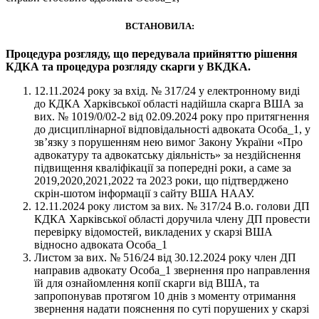
ВСТАНОВИЛА:
Процедура розгляду, що передувала прийняттю рішення
КДКА та процедура розгляду скарги у ВКДКА.
12.11.2024 року за вхід. № 317/24 у електронному виді
до КДКА Харківської області надійшла скарга ВША за
вих. № 1019/0/02-2 від 02.09.2024 року про притягнення
до дисциплінарної відповідальності адвоката Особа_1, у
зв’язку з порушенням нею вимог Закону України «Про
адвокатуру та адвокатську діяльність» за нездійснення
підвищення кваліфікації за попередні роки, а саме за
2019,2020,2021,2022 та 2023 роки, що підтверджено
скрін-шотом інформації з сайту ВША НААУ.
12.11.2024 року листом за вих. № 317/24 В.о. голови ДП
КДКА Харківської області доручила члену ДП провести
перевірку відомостей, викладених у скарзі ВША
відносно адвоката Особа_1
Листом за вих. № 516/24 від 30.12.2024 року член ДП
направив адвокату Особа_1 звернення про направлення
їй для ознайомлення копії скарги від ВША, та
запропонував протягом 10 днів з моменту отримання
звернення надати пояснення по суті порушених у скарзі