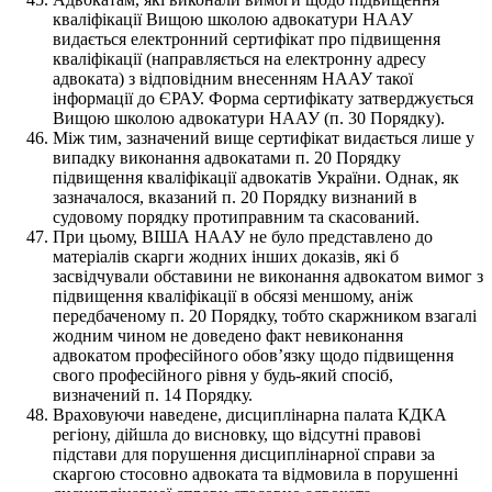
кваліфікації Вищою школою адвокатури НААУ
видається електронний сертифікат про підвищення
кваліфікації (направляється на електронну адресу
адвоката) з відповідним внесенням НААУ такої
інформації до ЄРАУ. Форма сертифікату затверджується
Вищою школою адвокатури НААУ (п. 30 Порядку).
Між тим, зазначений вище сертифікат видається лише у
випадку виконання адвокатами п. 20 Порядку
підвищення кваліфікації адвокатів України. Однак, як
зазначалося, вказаний п. 20 Порядку визнаний в
судовому порядку протиправним та скасований.
При цьому, ВІША НААУ не було представлено до
матеріалів скарги жодних інших доказів, які б
засвідчували обставини не виконання адвокатом вимог з
підвищення кваліфікації в обсязі меншому, аніж
передбаченому п. 20 Порядку, тобто скаржником взагалі
жодним чином не доведено факт невиконання
адвокатом професійного обов’язку щодо підвищення
свого професійного рівня у будь-який спосіб,
визначений п. 14 Порядку.
Враховуючи наведене, дисциплінарна палата КДКА
регіону, дійшла до висновку, що відсутні правові
підстави для порушення дисциплінарної справи за
скаргою стосовно адвоката та відмовила в порушенні