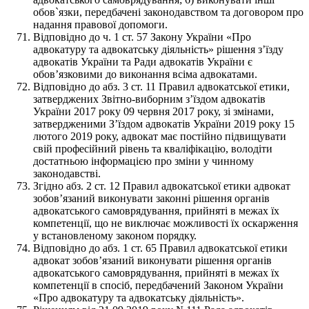
обов`язки, передбачені законодавством та договором про
надання правової допомоги.
Відповідно до ч. 1 ст. 57 Закону України «Про
адвокатуру та адвокатську діяльність» рішення з’їзду
адвокатів України та Ради адвокатів України є
обов’язковими до виконання всіма адвокатами.
Відповідно до абз. 3 ст. 11 Правил адвокатської етики,
затверджених Звітно-виборним з’їздом адвокатів
України 2017 року 09 червня 2017 року, зі змінами,
затвердженими З’їздом адвокатів України 2019 року 15
лютого 2019 року, адвокат має постійно підвищувати
свій професійний рівень та кваліфікацію, володіти
достатньою інформацією про зміни у чинному
законодавстві.
Згідно абз. 2 ст. 12 Правил адвокатської етики адвокат
зобов’язаний виконувати законні рішення органів
адвокатського самоврядування, прийняті в межах їх
компетенції, що не виключає можливості їх оскарження
у встановленому законом порядку.
Відповідно до абз. 1 ст. 65 Правил адвокатської етики
адвокат зобов’язаний виконувати рішення органів
адвокатського самоврядування, прийняті в межах їх
компетенції в спосіб, передбачений Законом України
«Про адвокатуру та адвокатську діяльність».