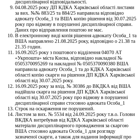
дисциплінарної відповідальності.
04.08.2025 року ДП КДКА Харківської області листами
за вих. №№ 883/25 та 884/25 направила відповідно
адвокату Особа_1 та ВША копію рішення від 30.07.2025
року про відмову в порушенні дисциплінарної справи.
Даних про відправлення поштою не має.
В електронному виді копія рішення адвокату Особа_1 та
ВША направлено 21.08.2025 року, відповідно о 21.38 та
21.35 годин.
16.09.2025 року з поштового відділення 04070 АТ
«Укрпошта» міста Києва, відповідно накладної №
0505370095269 та накладної № 0505370090380 ВША
направила адвокату Особа_1 та до КДКА Харківської
області копію скарги на рішення ДП КДКА Харківської
області від 30.07.2025 року.
16.09.2025 року за вхід. № 30386 до ВКДКА від ВША
надійшла скарга на рішення ДП КДКА Харківської
області від 30.07.2025 року про відмову в порушенні
дисциплінарної справи стосовно адвоката Особа_1
Строк на оскарження не порушений.
Листом за вих. № 5534 від 24.09.2025 року т.в.о. Голови
ВКДКА витребував від КДКА Харківської області
матеріали дисциплінарного провадження за скаргою
ВША стосовно адвоката Особа_1 для розгляду
зазначеної скарги, а також для надання інформації про