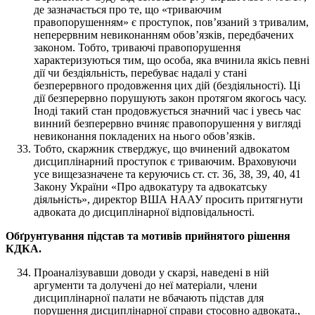
де зазначається про те, що «триваючим
правопорушенням» є проступок, пов’язаний з тривалим,
неперервним невиконанням обов’язків, передбачених
законом. Тобто, триваючі правопорушення
характеризуються тим, що особа, яка вчинила якісь певні
дії чи бездіяльність, перебуває надалі у стані
безперервного продовження цих дій (бездіяльності). Ці
дії безперервно порушують закон протягом якогось часу.
Іноді такий стан продовжується значний час і увесь час
винний безперервно вчиняє правопорушення у вигляді
невиконання покладених на нього обов’язків.
Тобто, скаржник стверджує, що вчинений адвокатом
дисциплінарний проступок є триваючим. Враховуючи
усе вищезазначене та керуючись ст. ст. 36, 38, 39, 40, 41
Закону України «Про адвокатуру та адвокатську
діяльність», директор ВША НААУ просить притягнути
адвоката до дисциплінарної відповідальності.
Обґрунтування підстав та мотивів прийнятого рішення
КДКА.
Проаналізувавши доводи у скарзі, наведені в ній
аргументи та долучені до неї матеріали, члени
дисциплінарної палати не вбачають підстав для
порушення дисциплінарної справи стосовно адвоката.,