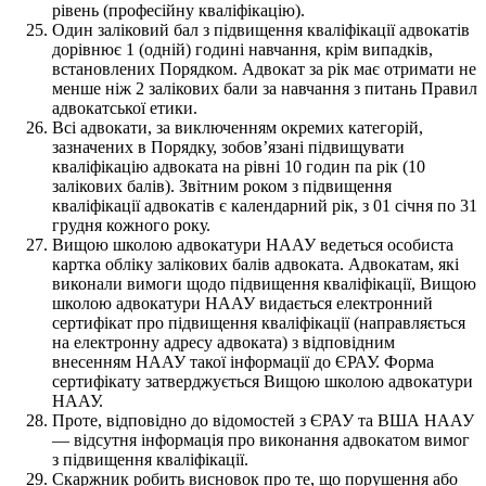
рівень (професійну кваліфікацію).
Один заліковий бал з підвищення кваліфікації адвокатів
дорівнює 1 (одній) годині навчання, крім випадків,
встановлених Порядком. Адвокат за рік має отримати не
менше ніж 2 залікових бали за навчання з питань Правил
адвокатської етики.
Всі адвокати, за виключенням окремих категорій,
зазначених в Порядку, зобов’язані підвищувати
кваліфікацію адвоката на рівні 10 годин па рік (10
залікових балів). Звітним роком з підвищення
кваліфікації адвокатів є календарний рік, з 01 січня по 31
грудня кожного року.
Вищою школою адвокатури НААУ ведеться особиста
картка обліку залікових балів адвоката. Адвокатам, які
виконали вимоги щодо підвищення кваліфікації, Вищою
школою адвокатури НААУ видається електронний
сертифікат про підвищення кваліфікації (направляється
на електронну адресу адвоката) з відповідним
внесенням НААУ такої інформації до ЄРАУ. Форма
сертифікату затверджується Вищою школою адвокатури
НААУ.
Проте, відповідно до відомостей з ЄРАУ та ВША НААУ
— відсутня інформація про виконання адвокатом вимог
з підвищення кваліфікації.
Скаржник робить висновок про те, що порушення або