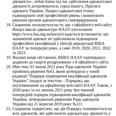
діяльність», зобов’язана під час здійснення адвокатської
діяльності дотримуватися, серед іншого, Присяги
адвоката України, Правил адвокатської етики,
підвищувати свій професійний рівень і виконувати
рішення органів адвокатського самоврядування.
Скаржник посилається на те, що з офіційного веб-сайту
Вищої школи адвокатури НААУ (посилання:
https://www.hsa.org.ua/lawyer) вдається встановити, що
зазначений адвокат не здійснювала підвищення
професійної кваліфікації у Центрі акредитації ВША
НААУ за попередні роки, а саме 2019, 2020, 2021, 2022
та 2023.
Вказані вище обставини, ВІША НААУ підтверджує
доданою до скарги роздруківкою з її офіційного сайту.
Між тим, 03 липня 2021 року Рада адвокатів України
прийняла рішення №63, яким затвердила у новій
редакції “Порядок підвищення кваліфікації адвокатів
України” (надалі за текстом – Порядок), що
опублікований на офіційному веб-сайті НААУ. Також, з
2020 року та по липень 2021 року був чинний
попередній порядок підвищення кваліфікації адвокатів
України, затверджений рішенням Ради адвокатів
України від 21 вересня 2019 року №111.
Скаржник підкреслює, що дія Порядку поширюється на
всіх адвокатів, які здійснюють адвокатську діяльність у