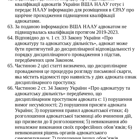
кваліфікації адвокатів України ВША НААУ готує і
передає НААУ інформацію для розміщення в ЄРАУ про
щорічне проходження підвищення кваліфікації
адвокатами.
За поданою інформацією ВША НААУ адвокатом не
підвищувалась кваліфікація протягом 2019-2023.
Відповідно до ч. 1 ст. 33 Закону України «Про
адвокатуру та адвокатську діяльність», адвокат може
бути притягнутий до дисциплінарної відповідальності у
порядку дисциплінарного провадження з підстав,
передбачених цим Законом.
Частиною 2 цієї статті визначено, що дисциплінарне
провадження це процедура розгляду письмової скарги,
яка містить відомості про наявність у діях адвоката ознак
дисциплінарного проступку.
Частиною 2 ст. 34 Закону України «Про адвокатуру та
адвокатську діяльність» передбачено, що
дисциплінарним проступком адвоката є: 1) порушення
вимог несумісності; 2) порушення присяги адвоката
України; 3) порушення правил адвокатської етики; 4)
розголошення адвокатської таємниці або вчинення дій,
що призвели до її розголошення; 5) невиконання або
неналежне виконання своїх професійних обов’язків; 6)
невиконання рішень органів адвокатського
самоврядування; 7) порушення інших обов’язків