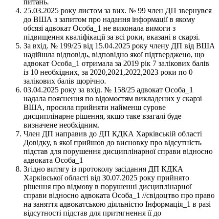
питань.
25.03.2025 року листом за вих. № 99 член ДП звернувся
до ВША з запитом про надання інформації в якому
обсязі адвокат Особа_1 не виконала вимоги з
підвищення кваліфікації за всі роки, вказані в скарзі.
За вхід. № 199/25 від 15.04.2025 року члену ДП від ВША
надійшла відповідь, відповідно якої підтверджено, що
адвокат Особа_1 отримала за 2019 рік 7 залікових балів
із 10 необхідних, за 2020,2021,2022,2023 роки по 0
залікових балів щорічно.
03.04.2025 року за вхід. № 158/25 адвокат Особа_1
надала пояснення по відомостям викладених у скарзі
ВША, просила прийняти найменш сурове
дисциплінарне рішення, якщо таке взагалі буде
визначене необхідним.
Член ДП направив до ДП КДКА Харківській області
Довідку, в якої прийшов до висновку про відсутність
підстав для порушення дисциплінарної справи відносно
адвоката Особа_1
Згідно витягу із протоколу засідання ДП КДКА
Харківської області від 30.07.2025 року прийнято
рішення про відмову в порушенні дисциплінарної
справи відносно адвоката Особа_1 //свідоцтво про право
на заняття адвокатською діяльністю Інформація_1 в разі
відсутності підстав для притягнення її до