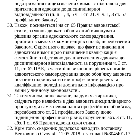
недотримання вищезазначених вимог є підставою для
притягнення адвоката до дисциплінарної
відповідальності (п. п. 1, 4, 5 ч. 1 ст. 21, ч. ч. 1, 3 ст. 57
профільного Закону).
Також, посилається і на ст. 65 Правил адвокатської
етики, за якою адвокат зобов’язаний виконувати
рішення органів адвокатського самоврядування,
прийняті в межах їх компетенції в спосіб, передбачений
Законом. Окрім цього вважає, що факт не виконання
адвокатом вимог щодо підвищення кваліфікації є
самостійною підставою для притягнення адвоката до
дисциплінарної відповідальності за порушення ч. 3 ст.
11, ст. 65 ПАЕ, в частині невиконання рішень органів
адвокатського самоврядування щодо обов’язку адвоката
постійно підвищувати свій професійний рівень та
кваліфікацію, володіти достатньою інформацією про
зміни у чинному законодавстві.
Таким чином, вищевказане, на думку скаржника,
свідчить про наявність в діях адвоката дисциплінарного
проступку, а саме: невиконання професійного обов’язку,
передбаченого ст. 21 профільного Закону щодо
підвищення професійного рівня; порушення абз. 3 ст. 11,
абз. 1 ст. 65 Правил адвокатської етики.
Крім того, скаржник додатково наводить постанову
Верховного Суду від 11.05.2018 р. у справі №804/401/17,