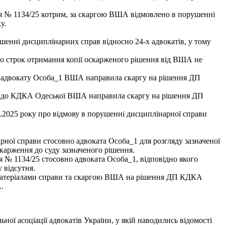
ня № 1134/25 котрим, за скаргою ВША відмовлено в порушенні
у.
шенні дисциплінарних справ відносно 24-х адвокатів, у тому
о строк отримання копії оскарженого рішення від ВША не
а» адвокату Особа_1 ВША направила скаргу на рішення ДП
а» до КДКА Одеської ВША направила скаргу на рішення ДП
.2025 року про відмову в порушенні дисциплінарної справи
рної справи стосовно адвоката Особа_1 для розгляду зазначеної
скарження до суду зазначеного рішення.
 № 1134/25 стосовно адвоката Особа_1, відповідно якого
 відсутня.
а матеріалами справи та скаргою ВША на рішення ДП КДКА
.
ої асоціації адвокатів України, у якій наводились відомості