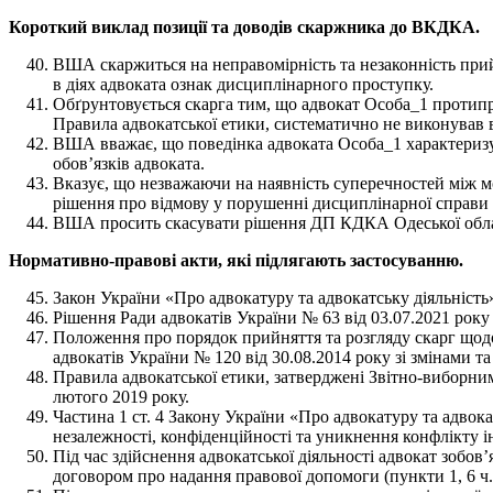
Короткий виклад позиції та доводів скаржника до ВКДКА.
ВША скаржиться на неправомірність та незаконність при
в діях адвоката ознак дисциплінарного проступку.
Обґрунтовується скарга тим, що адвокат Особа_1 протипр
Правила адвокатської етики, систематично не виконував в
ВША вважає, що поведінка адвоката Особа_1 характериз
обов’язків адвоката.
Вказує, що незважаючи на наявність суперечностей між 
рішення про відмову у порушенні дисциплінарної справи 
ВША просить скасувати рішення ДП КДКА Одеської област
Нормативно-правові акти, які підлягають застосуванню.
Закон України «Про адвокатуру та адвокатську діяльність
Рішення Ради адвокатів України № 63 від 03.07.2021 року 
Положення про порядок прийняття та розгляду скарг щодо
адвокатів України № 120 від 30.08.2014 року зі змінами 
Правила адвокатської етики, затверджені Звітно-виборним 
лютого 2019 року.
Частина 1 ст. 4 Закону України «Про адвокатуру та адвока
незалежності, конфіденційності та уникнення конфлікту ін
Під час здійснення адвокатської діяльності адвокат зобов
договором про надання правової допомоги (пункти 1, 6 ч. 