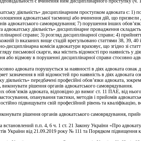
дповідальності є вчинення ним дисциплінарного проступку (ч. 1
вокатську діяльність» дисциплінарним проступком адвоката є: 1)
голошення адвокатської таємниці або вчинення дій, що призвели
анів адвокатського самоврядування; 7) порушення інших обов’язк
та адвокатську діяльність» дисциплінарне провадження складаєтьс
лінарної справи; 3) розгляд дисциплінарної справи; 4) прийнятт
ній із вказаних вище стадій врегульовано статтями 38, 39, 40 і
о-дисциплінарна комісія адвокатури враховує, що згідно зі ста
ду письмової скарги, яка містить відомості про наявність у ді
 або відмову в порушенні дисциплінарної справи стосовно адвок
совно адвоката порушується за наявності в діях адвоката ознак
дмет зазначення в ній відомостей про наявність в діях адвоката 
у діяльність» передбачені професійні обов’язки адвоката, зокре
ь, виконувати рішення органів адвокатського самоврядування.
х обов’язків адвоката, відповідно до вимог ст. 11 ПАЕ, від ньог
астосування, опанування тактики, методів і прийомів адвокатсько
постійно підвищувати свій професійний рівень та кваліфікацію,
виконувати рішення органів адвокатського самоврядування, прийн
 встановлений п.п. 4, 6 ч. 1 ст. 21 Закону України «Про адвока
атів України від 21.09.2019 року № 111 та Порядком підвищення к