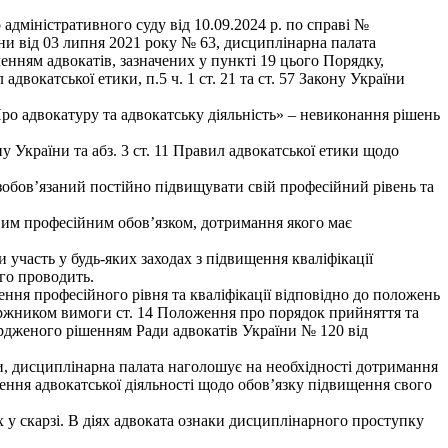
адміністративного суду від 10.09.2024 р. по справі №
їни від 03 липня 2021 року № 63, дисциплінарна палата
нням адвокатів, зазначених у пункті 19 цього Порядку,
двокатської етики, п.5 ч. 1 ст. 21 та ст. 57 Закону України
Про адвокатуру та адвокатську діяльність» – невиконання рішень
у України та абз. 3 ст. 11 Правил адвокатської етики щодо
т зобов’язаний постійно підвищувати свій професійний рівень та
вим професійним обов’язком, дотримання якого має
участь у будь-яких заходах з підвищення кваліфікації
ого проводить.
ння професійного рівня та кваліфікації відповідно до положень
скаржником вимоги ст. 14 Положення про порядок прийняття та
ердженого рішенням Ради адвокатів України № 120 від
и, дисциплінарна палата наголошує на необхідності дотримання
нення адвокатської діяльності щодо обов’язку підвищення свого
у скарзі. В діях адвоката ознаки дисциплінарного проступку