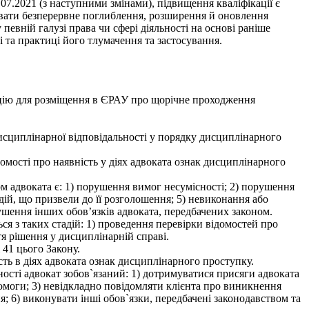
07.2021 (з наступними змінами), підвищення кваліфікації є
увати безперервне поглиблення, розширення й оновлення
 певній галузі права чи сфері діяльності на основі раніше
і та практиці його тлумачення та застосування.
цію для розміщення в ЄРАУ про щорічне проходження
дисциплінарної відповідальності у порядку дисциплінарного
омості про наявність у діях адвоката ознак дисциплінарного
м адвоката є: 1) порушення вимог несумісності; 2) порушення
дій, що призвели до її розголошення; 5) невиконання або
ушення інших обов’язків адвоката, передбачених законом.
ся з таких стадій: 1) проведення перевірки відомостей про
я рішення у дисциплінарній справі.
 41 цього Закону.
ть в діях адвоката ознак дисциплінарного проступку.
ьності адвокат зобов`язаний: 1) дотримуватися присяги адвоката
помоги; 3) невідкладно повідомляти клієнта про виникнення
я; 6) виконувати інші обов`язки, передбачені законодавством та