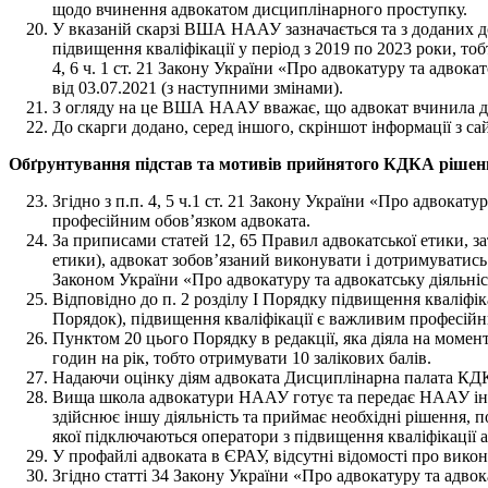
щодо вчинення адвокатом дисциплінарного проступку.
У вказаній скарзі ВША НААУ зазначається та з доданих до
підвищення кваліфікації у період з 2019 по 2023 роки, тоб
4, 6 ч. 1 ст. 21 Закону України «Про адвокатуру та адвок
від 03.07.2021 (з наступними змінами).
З огляду на це ВША НААУ вважає, що адвокат вчинила дис
До скарги додано, серед іншого, скріншот інформації з
Обґрунтування підстав та мотивів прийнятого КДКА рішен
Згідно з п.п. 4, 5 ч.1 ст. 21 Закону України «Про адвока
професійним обов’язком адвоката.
За приписами статей 12, 65 Правил адвокатської етики, з
етики), адвокат зобов’язаний виконувати і дотримуватись
Законом України «Про адвокатуру та адвокатську діяльніс
Відповідно до п. 2 розділу І Порядку підвищення кваліфік
Порядок), підвищення кваліфікації є важливим професійн
Пунктом 20 цього Порядку в редакції, яка діяла на момен
годин на рік, тобто отримувати 10 залікових балів.
Надаючи оцінку діям адвоката Дисциплінарна палата КДК
Вища школа адвокатури НААУ готує та передає НААУ інф
здійснює іншу діяльність та приймає необхідні рішення, п
якої підключаються оператори з підвищення кваліфікації а
У профайлі адвоката в ЄРАУ, відсутні відомості про викон
Згідно статті 34 Закону України «Про адвокатуру та адво