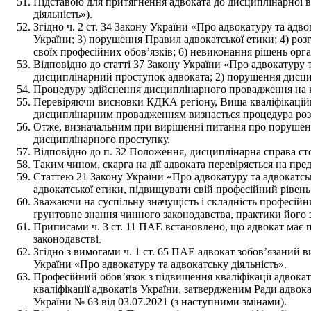
Підставою для притягнення адвоката до дисциплінарної ві
діяльність»).
Згідно ч. 2 ст. 34 Закону України «Про адвокатуру та ад
України; 3) порушення Правил адвокатської етики; 4) роз
своїх професійних обов’язків; 6) невиконання рішень орг
Відповідно до статті 37 Закону України «Про адвокатуру 
дисциплінарний проступок адвоката; 2) порушення дисцип
Процедуру здійснення дисциплінарного провадження на кож
Перевіряючи висновки КДКА регіону, Вища кваліфікаційн
дисциплінарним провадженням визнається процедура розгля
Отже, визначальним при вирішенні питання про порушення
дисциплінарного проступку.
Відповідно до п. 32 Положення, дисциплінарна справа сто
Таким чином, скарга на дії адвоката перевіряється на пре
Статтею 21 Закону України «Про адвокатуру та адвокатськ
адвокатської етики, підвищувати свій професійний рівен
Зважаючи на суспільну значущість і складність професійни
ґрунтовне знання чинного законодавства, практики його з
Приписами ч. 3 ст. 11 ПАЕ встановлено, що адвокат має 
законодавстві.
Згідно з вимогами ч. 1 ст. 65 ПАЕ адвокат зобов’язаний 
України «Про адвокатуру та адвокатську діяльність».
Професійний обов’язок з підвищення кваліфікації адвоката
кваліфікації адвокатів України, затвердженим Ради адвок
України № 63 від 03.07.2021 (з наступними змінами).