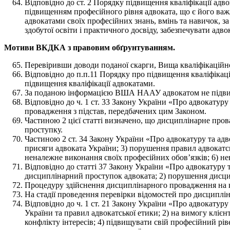
Відповідно до ст. 2 Порядку підвищення кваліфікації адво
підвищенням професійного рівня адвоката, що є його ва
адвокатами своїх професійних знань, вмінь та навичок, за 
здобутої освіти і практичного досвіду, забезпечувати адв
Мотиви ВКДКА з правовим обґрунтуванням.
Перевіривши доводи поданої скарги, Вища кваліфікаційно
Відповідно до п.п.11 Порядку про підвищення кваліфік
підвищення кваліфікації адвокатами.
За поданою інформацією ВША НААУ адвокатом не підвищу
Відповідно до ч. 1 ст. 33 Закону України «Про адвокатур
провадження з підстав, передбачених цим Законом.
Частиною 2 цієї статті визначено, що дисциплінарне пров
проступку.
Частиною 2 ст. 34 Закону України «Про адвокатуру та ад
присяги адвоката України; 3) порушення правил адвокатсь
неналежне виконання своїх професійних обов’язків; 6) не
Відповідно до статті 37 Закону України «Про адвокатуру 
дисциплінарний проступок адвоката; 2) порушення дисцип
Процедуру здійснення дисциплінарного провадження на кож
На стадії проведення перевірки відомостей про дисциплін
Відповідно до ч. 1 ст. 21 Закону України «Про адвокатуру 
України та правил адвокатської етики; 2) на вимогу кліє
конфлікту інтересів; 4) підвищувати свій професійний рів