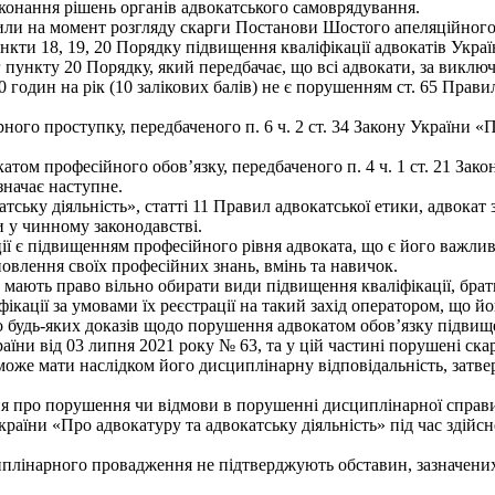
конання рішень органів адвокатського самоврядування.
 сили на момент розгляду скарги Постанови Шостого апеляційного 
нкти 18, 19, 20 Порядку підвищення кваліфікації адвокатів Укра
ункту 20 Порядку, який передбачає, що всі адвокати, за виключе
годин на рік (10 залікових балів) не є порушенням ст. 65 Правил а
ного проступку, передбаченого п. 6 ч. 2 ст. 34 Закону України «
том професійного обов’язку, передбаченого п. 4 ч. 1 ст. 21 Закон
значає наступне.
атську діяльність», статті 11 Правил адвокатської етики, адвока
и у чинному законодавстві.
ї є підвищенням професійного рівня адвоката, що є його важли
овлення своїх професійних знань, вмінь та навичок.
ють право вільно обирати види підвищення кваліфікації, брати 
кації за умовами їх реєстрації на такий захід оператором, що й
 будь-яких доказів щодо порушення адвокатом обов’язку підвище
країни від 03 липня 2021 року № 63, та у цій частині порушені 
 може мати наслідком його дисциплінарну відповідальність, затв
ня про порушення чи відмови в порушенні дисциплінарної справ
раїни «Про адвокатуру та адвокатську діяльність» під час здійс
иплінарного провадження не підтверджують обставин, зазначених 