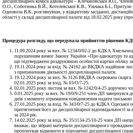
дисциплінарної комісії адвокатури – Клечановської Ю.І., Член
О.О., Соботника В.Й., Котелевської К.В., Ульчака Б.І., Притул
Одновола В.К. розглянувши, у відкритому засіданні, дистанці
області у складі дисциплінарної палати від 18.02.2025 року (п
Процедура розгляду, що передувала прийняттю рішення КД
11.09.2024 року за вих. № 1234/0/02-2 до КДКА Хмельниц
порушенням вимог Закону України «Про адвокатуру та адвок
що підтверджено роздруківкою особистої картки обліку з
19.11.2024 року за вхід. № 24162 до ВКДКА надійшов лис
з припиненням діяльності дисциплінарної палати.
19.12.2024 року за вих. № 3126 ВКДКА скерована скарга 
02.01.2025 року за вхід. № 03/О/7-25.
02.01.2025 року листом за вих. № 1242/0/4-25 доручено чл
0.01.2025 року за вих. № 19/0/9-251 член ДП завернувся
днів з моменту отримання повідомлення надати письмові 
27.01.2025 року за вхід. № 343/0/7-25 до КДКА Одеської 
притягнення його до дисциплінарної відповідальності за
за 2024 рік.
14.02.2025 року за вхід. № 35/1134-25/10-25 член ДП нап
вважає, що зібрані матеріали дисциплінарного провадження
пропонував відмовити в порушенні дисциплінарної справи