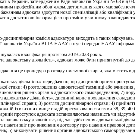
катів України, затвердженим Ради адвокатів України № 63 від 03.
жливим професійним обов’язком, дотримання якого має забезпеч
бажанням адвоката здобуття нової спеціалізації або кваліфікації у
окатів достатньою інформацією про зміни у чинному законодавств
-дисциплінарна комісія адвокатури виходить з таких міркувань.
ації адвокатів України ВША НААУ готує і передає НААУ інформа
валась кваліфікація протягом 2019-2023 років.
у та адвокатську діяльність», адвокат може бути притягнутий до 
адження це процедура розгляду письмової скарги, яка містить від
вокатську діяльність» передбачено, що дисциплінарним проступко
кої етики; 4) розголошення адвокатської таємниці або вчинення 
виконання рішень органів адвокатського самоврядування; 7) пор
та адвокатську діяльність», дисциплінарне провадження складаєть
лінарної справи; 3) розгляд дисциплінарної справи; 4) прийнятт
ній із вказаних вище стадій врегульовано статтями 38, 39, 40 і
арний проступок адвоката встановляються наявність чи відсутніс
та адвокатську діяльність», під час здійснення адвокатської діял
нта надати звіт про виконання договору про надання правової до
ень; 5) виконувати рішення органів адвокатського самоврядуванн