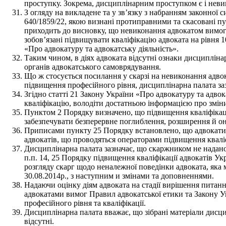
проступку. Зокрема, дисциплінарним проступком є і неви
З огляду на викладене та у зв’язку з набранням законної
640/1859/22, якою визнані протиправними та скасовані пу
приходить до висновку, що невиконання адвокатом вимог п
зобов’язані підвищувати кваліфікацію адвоката на рівня 10 
«Про адвокатуру та адвокатську діяльність».
Таким чином, в діях адвоката відсутні ознаки дисциплінар
органів адвокатського самоврядування.
Що ж стосується посилання у скарзі на невиконання адвока
підвищення професійного рівня, дисциплінарна палата за
Згідно статті 21 Закону України «Про адвокатуру та адвок
кваліфікацію, володіти достатньою інформацією про змін
Пунктом 2 Порядку визначено, що підвищення кваліфікаці
забезпечувати безперервне поглиблення, розширення й он
Приписами пункту 25 Порядку встановлено, що адвокати ма
адвокатів, що проводяться операторами підвищення кваліфі
Дисциплінарна палата зазначає, що скаржником не надано
п.п. 14, 25 Порядку підвищення кваліфікації адвокатів У
розгляду скарг щодо неналежної поведінки адвоката, яка
30.08.2014р., з наступним и змінами та доповненнями.
Надаючи оцінку діям адвоката на стадії вирішення питан
адвокатами вимог Правил адвокатської етики та Закону Ук
професійного рівня та кваліфікації.
Дисциплінарна палата вважає, що зібрані матеріали дисц
відсутні.