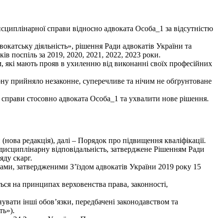
циплінарної справи відносно адвоката Особа_1 за відсутністю
катську діяльність», рішення Ради адвокатів України та
 поспіль за 2019, 2020, 2021, 2022, 2023 роки.
які мають прояв в ухиленню від виконанні своїх професійних
у прийняло незаконне, суперечливе та нічим не обґрунтоване
справи стосовно адвоката Особа_1 та ухвалити нове рішення.
(нова редакція), далі – Порядок про підвищення кваліфікації.
дисциплінарну відповідальність, затверджене Рішенням Ради
яду скарг.
нами, затвердженими З’їздом адвокатів України 2019 року 15
ться на принципах верховенства права, законності,
нувати інші обов’язки, передбачені законодавством та
ть»).