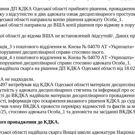
асідання ДП КДКА Одеської області прийнято рішення, проваджен
ку з відсутністю в діях адвоката ознак дисциплінарного проступк
еської області направила копію рішення адвокату Особа_1.
ької області направила до ВША копії рішення про відмову в пору
 області до відома ВША не встановлений /відсутній/. Даних пр
мація_3 з поштового відділення м. Києва № 04070 АТ «Укрпошт
 порушенні дисциплінарної справи стосовно нього.
рмація_4 з поштового відділення м. Києва № 04070 АТ «Укрпошт
в порушенні дисциплінарної справи стосовно адвоката Особа_1.
адійшла скарга на рішення ДП КДКА Одеської області від 18.02
А не надходили.
2497 витребував від КДКА Одеської області матеріали дисципліна
сутність у адвоката дисциплінарних стягнень та інформації про о
асті до ВКДКА надійшли матеріали дисциплінарного провадження
ості, інформація про оскарження вказаного рішення КДКА до суду
ручив члену ВКДКА провести перевірку відомостей та фактів з
4/25, стосовно адвоката Особа_1 та доповісти на засіданні ВКДКА
ного провадження до КДКА.
ської області надійшла скарга Вищої школи адвокатури Національн