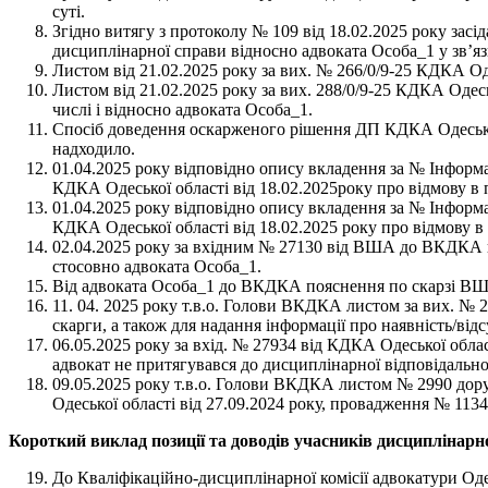
суті.
Згідно витягу з протоколу № 109 від 18.02.2025 року з
дисциплінарної справи відносно адвоката Особа_1 у зв’яз
Листом від 21.02.2025 року за вих. № 266/0/9-25 КДКА Од
Листом від 21.02.2025 року за вих. 288/0/9-25 КДКА Одес
числі і відносно адвоката Особа_1.
Спосіб доведення оскарженого рішення ДП КДКА Одеської
надходило.
01.04.2025 року відповідно опису вкладення за № Інфор
КДКА Одеської області від 18.02.2025року про відмову в
01.04.2025 року відповідно опису вкладення за № Інфо
КДКА Одеської області від 18.02.2025 року про відмову 
02.04.2025 року за вхідним № 27130 від ВША до ВКДКА н
стосовно адвоката Особа_1.
Від адвоката Особа_1 до ВКДКА пояснення по скарзі ВШ
11. 04. 2025 року т.в.о. Голови ВКДКА листом за вих. № 
скарги, а також для надання інформації про наявність/від
06.05.2025 року за вхід. № 27934 від КДКА Одеської обл
адвокат не притягувався до дисциплінарної відповідальн
09.05.2025 року т.в.о. Голови ВКДКА листом № 2990 до
Одеської області від 27.09.2024 року, провадження № 113
Короткий виклад позиції та доводів учасників дисциплінар
До Кваліфікаційно-дисциплінарної комісії адвокатури Оде