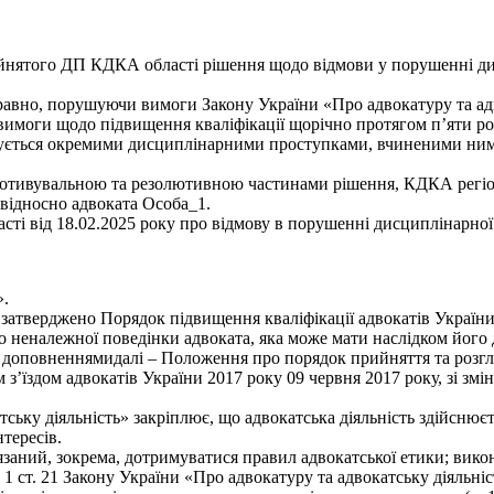
йнятого ДП КДКА області рішення щодо відмови у порушенні дис
авно, порушуючи вимоги Закону України «Про адвокатуру та адво
имоги щодо підвищення кваліфікації щорічно протягом п’яти років
ується окремими дисциплінарними проступками, вчиненими ним, 
мотивувальною та резолютивною частинами рішення, КДКА регіон
відносно адвоката Особа_1.
і від 18.02.2025 року про відмову в порушенні дисциплінарної 
».
затверджено Порядок підвищення кваліфікації адвокатів України 
 неналежної поведінки адвоката, яка може мати наслідком його 
та доповненнямидалі – Положення про порядок прийняття та розгл
з’їздом адвокатів України 2017 року 09 червня 2017 року, зі змі
тську діяльність» закріплює, що адвокатська діяльність здійснює
тересів.
’язаний, зокрема, дотримуватися правил адвокатської етики; вико
1 ст. 21 Закону України «Про адвокатуру та адвокатську діяльніс