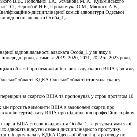
кого В.В., Подольної Т.А., Усманова М. А., Кузьмінського
нко Т.О., Чернобай Н.Б., Прокопчука О.М., Мягкого А.В.,
валіфікаційно-дисциплінарної комісії адвокатури Одеської
ави відносно адвоката Особа_1,-
рної відповідальності адвоката Особа_1 у зв’язку з
опередні роки, а саме за 2019, 2020, 2021, 2022 та 2023 роки,
ицької області про неможливість розгляду скарги ВША у зв’язку
деської області. КДКА Одеської області отримала скаргу
о перевірки за скаргою ВША та пропонував у строк протягом 10
ких він просить відмовити ВША в задоволені скарги про
адав копію сертифікату ВША про підвищення професійного рівня
и скарги ВША стосовно адвоката Особа_1, за результатами якої
діях адвоката відсутні ознаки дисциплінарного проступку,
сциплінарну палату КДКА Одеської області для розгляду по