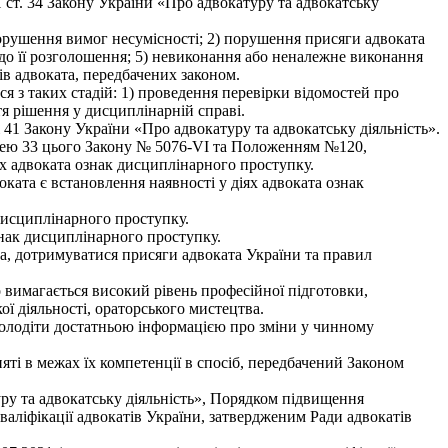
 ст. 34 Закону України «Про адвокатуру та адвокатську
 порушення вимог несумісності; 2) порушення присяги адвоката
 до її розголошення; 5) невиконання або неналежне виконання
ів адвоката, передбачених законом.
я з таких стадій: 1) проведення перевірки відомостей про
я рішення у дисциплінарній справі.
 41 Закону України «Про адвокатуру та адвокатську діяльність».
ттею 33 цього Закону № 5076-VI та Положенням №120,
ях адвоката ознак дисциплінарного проступку.
ата є встановлення наявності у діях адвоката ознак
 дисциплінарного проступку.
ознак дисциплінарного проступку.
ма, дотримуватися присяги адвоката України та правил
о вимагається високий рівень професійної підготовки,
ї діяльності, ораторського мистецтва.
 володіти достатньою інформацією про зміни у чинному
яті в межах їх компетенції в спосіб, передбачений Законом
туру та адвокатську діяльність», Порядком підвищення
валіфікації адвокатів України, затвердженим Ради адвокатів