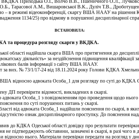
ів ВКДКА Приходька О.І., Волчо В.В., Пшеничного О.Л., Лучковсь
и О.Б., Тарасової А.М., Вишаровської В.К., Дуліч Т.В., Дроботуще
йно – в режимі відеоконференції, скаргу ВША НААУ на рішення К
ровадження 1134/25) про відмову в порушенні дисциплінарної спр
ВСТАНОВИЛА:
КА та процедура розгляду скарги у ВКДКА.
ької області надійшла скарга ВША про притягнення до дисципліна
атську діяльність» за нездійснення підвищення кваліфікації за п
алікових балів інформації з сайту ВША НААУ.
т за вих. № 73/1/17-24 від 18.11.2024 року Голови КДКА Хмельн
ВША відносно адвоката Особа_1 для розгляду по суті до КДКА О
ену ДП перевірити відомості, викладених в скарзі.
 до адвоката Особа_1 з повідомленням про проведення щодо ньог
пояснення по суті порушених питань у скарзі.
області від адвоката Особа_1 надійшли пояснення по скарзі, в я
 відсутністю ознак дисциплінарного проступку. До пояснення н
равив до КДКА Одеської області довідку про результати перевірк
 не підтверджують обставини, зазначені в скарзі, в разі чого в 
 відносно нього. Матеріали перевірки передати на розгляд у ди