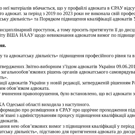
 неї матеріалів вбачається, що у профайлі адвоката в ЄРАУ відс
то адвокат. за період з 2019 по 2023 роки не виконала свій профе
атську діяльність» та Порядком підвищення кваліфікації адвокат
циплінарний проступок, а тому просить притягнути її до дисци
 сайту ВША НААУ щодо невиконання адвокатом вимог по підвищен
ня.
туру та адвокатську діяльність» підвищення професійного рівня т
атверджених Звітно-виборним з’їздом адвокатів України 09.06.201
 загальнообов’язкових рішень органів адвокатського самоврядува
ть».
ації адвокатів України у новій редакції, затвердженій рішенням Р
им обов’язком адвоката.
т вчинення правопорушення, було встановлено, що всі адвокати з
А Одеської області виходила з наступного.
ормацію про розміщення в ЄРАУ про щорічне проходження підви
ов’язані з адмініструванням процесу підвищення кваліфікації ад
двокатів.
ання нею обов’язкових вимог з підвищення кваліфікації у період 
катську діяльність», підставою для притягнення адвоката до дис