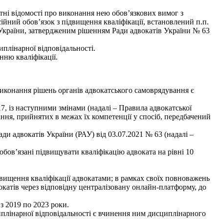
утні відомості про виконання нею обов’язкових вимог з
сійний обов’язок з підвищення кваліфікації, встановлений п.п.
ів України, затвердженим рішенням Ради адвокатів України № 63
плінарної відповідальності.
ню кваліфікації.
а виконання рішень органів адвокатського самоврядування є
7, із наступними змінами (надалі – Правила адвокатської
ння, прийнятих в межах їх компетенції у спосіб, передбачений
ади адвокатів України (РАУ) від 03.07.2021 № 63 (надалі –
обов’язані підвищувати кваліфікацію адвоката на рівні 10
щення кваліфікації адвокатами; в рамках своїх повноважень
вокатів через відповідну централізовану онлайн-платформу, до
з 2019 по 2023 роки.
циплінарної відповідальності є вчинення ним дисциплінарного