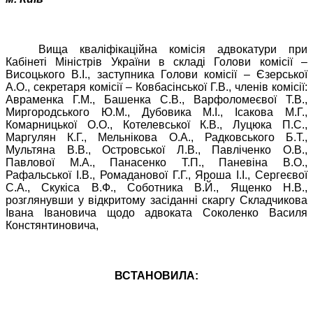
Вища кваліфікаційна комісія адвокатури при
Кабінеті Міністрів України в складі Голови комісії –
Висоцького В.І., заступника Голови комісії – Єзерської
А.О., секретаря комісії – Ковбасінської Г.В., членів комісії:
Авраменка Г.М., Башенка С.В., Варфоломеєвої Т.В.,
Миргородського Ю.М., Дубовика М.І., Ісакова М.Г.,
Комарницької О.О., Котелевської К.В., Луцюка П.С.,
Маргулян К.Г., Мельнікова О.А., Радковського Б.Т.,
Мультяна В.В., Островської Л.В., Павліченко О.В.,
Павлової М.А., Панасенко Т.П., Паневіна В.О.,
Рафальської І.В., Ромаданової Г.Г., Яроша І.І., Сергеєвої
С.А., Скукіса В.Ф., Соботника В.Й., Ященко Н.В.,
розглянувши у відкритому засіданні скаргу Складчикова
Івана Івановича щодо адвоката Соколенко Василя
Констянтиновича,
ВСТАНОВИЛА: