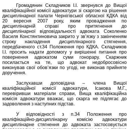
Громадянин Складчиков І.І. звернувся до Вищої
кваліфікаційної комісії адвокатури зі скаргою на рішення
дисциплінарної палати Чернігівської обласної КДКА від
20 вересня 2007 року, яким провадження по
дисциплінарній справі про притягнення до
дисциплінарної відповідальності адвоката Соколенко
Василя Констянтиновича закрито у зв’язку з закінченням
строку накладення дисциплінарного стягнення,
передбаченого ст.34 Положення про КДКА. Складчиков
І.І. просить надати допомогу у вирішенні питання про
повернення адвокатом суми гонорару. Скаржник
посилається на те, що адвокат недобросовісно
виконував свої обов’язки по угоді, не виконав прийняте
доручення.
Заслухавши доповідача – члена Вищої
кваліфікаційної комісії адвокатури, Ісакова М.Г.,
перевіривши матеріали справи, Вища кваліфікаційна
комісія адвокатури вважає, що скарга не підлягає до
задоволення з наступних підстав.
У відповідності з п.34 Положення про
кваліфікаційно-дисциплінарну комісію адвокатури
дисциплінарне стягнення до адвоката застосовується