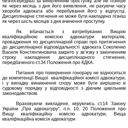
безпосередньо за виявленням проступку, але не пізніше
як через місяць з дня його виявлення, не рахуючи часу
хвороби адвоката або перебування його у відпустці.
Дисциплінарне стягнення не може бути накладено пізніш
як через шість місяців з дня вчинення проступку.
Як вбачається з витребуваних Вищою
кваліфікаційною комісією адвокатури матеріалів,
провадження по дисциплінарній справі про притягнення
до дисциплінарної відповідальності адвоката Соколенко
Василя Констянтиновича закрито у зв’язку з закінченням
строку накладення дисциплінарного стягнення,
передбаченого ст.34 Положення про КДКА.
Питання про повернення гонорару не відноситься
до компетенції Вищої
кваліфікаційної комісії адвокатури,
і у випадку виникнення спору може бути вирішено в
судовому порядку у відповідності з діючим цивільним
законодавством.
Враховуючи викладене, керуючись ст.14 Закону
України „Про адвокатуру”, п.п. 10, 20 Положення про
Вищу кваліфікаційну комісію адвокатури, Вища
кваліфікаційна комісія адвокатури