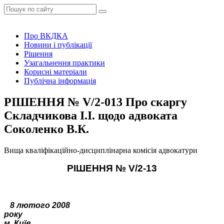
Про ВКДКА
Новини і публікації
Рішення
Узагальнення практики
Корисні матеріали
Публічна інформація
РІШЕННЯ № V/2-013 Про скаргу
Складчикова І.І. щодо адвоката
Соколенко В.К.
Вища кваліфікаційно-дисциплінарна комісія адвокатури
РІШЕННЯ №
V
/2-13
8 лютого 2008
року
м. Київ