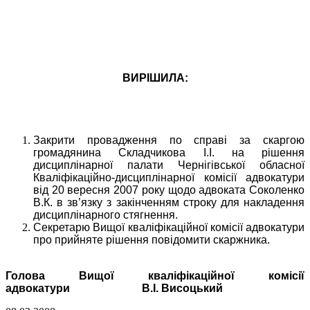
ВИРІШИЛА:
Закрити провадження по справі за скаргою
громадянина Складчикова І.І. на рішення
дисциплінарної палати Чернігівської обласної
Кваліфікаційно-дисциплінарної комісії адвокатури
від 20 вересня 2007 року щодо адвоката Соколенко
В.К. в зв’язку з закінченням строку для накладення
дисциплінарного стягнення.
Секретарю Вищої кваліфікаційної комісії адвокатури
про прийняте рішення повідомити скаржника.
Голова Вищої кваліфікаційної комісії
адвокатури В.І. Висоцький