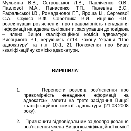
Мультяна В.В., Островської Л.В., Павліченко О.В.,
Павлової М.А., Панасенко Т.П., Паневіна В.О.,
Рафальської І.В., Ромаданової Г.Г., Яроша І.І., Сергеєвої
С.А., Скукіса В.Ф., Соботника В.Й., Ященко Н.В.,
розглянувши роз’яснення
про правомірність ненадання
інформації на адвокатські запити, з
аслухавши доповідача
– члена Вищої кваліфікаційної комісії адвокатури,
Висоцького В.І., керуючись ст.14 Закону України “Про
адвокатуру” та п.п. 10-1, 21 Положення про Вищу
кваліфікаційну комісію адвокатури,
ВИРІШИЛА:
1.
Перенести розгляд роз’яснення
про
правомірність ненадання інформації на
адвокатські запити
на третє засідання Вищої
кваліфікаційної комісії адвокатури (21.03.2008
року).
2.
Призначити відповідальним за доопрацювання
роз’яснення члена Вищої кваліфікаційної комісії