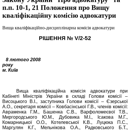
п.п. 10-1, 21 Положення про Вищу
кваліфікаційну комісію адвокатури
Вища кваліфікаційно-дисциплінарна комісія адвокатури
РІШЕННЯ №
V
/2-52
8 лютого 2008
року
м. Київ
Вища кваліфікаційна комісія адвокатури при
Кабінеті Міністрів України в складі Голови комісії –
Висоцького В.І., заступника Голови комісії – Єзерської
А.О., секретаря комісії – Ковбасінської Г.В., членів комісії:
Авраменка Г.М., Башенка С.В., Варфоломеєвої Т.В.,
Миргородського Ю.М., Дубовика М.І., Ісакова М.Г.,
Комарницької О.О., Котелевської К.В., Луцюка П.С.,
Маргулян К.Г., Мельнікова О.А., Радковського Б.Т.,