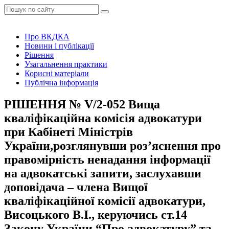
Про ВКДКА
Новини і публікації
Рішення
Узагальнення практики
Корисні матеріали
Публічна інформація
РІШЕННЯ № V/2-052 Вища
кваліфікаційна комісія адвокатури
при Кабінеті Міністрів
України,розглянувши роз’яснення про
правомірність ненадання інформації
на адвокатські запити, заслухавши
доповідача – члена Вищої
кваліфікаційної комісії адвокатури,
Висоцького В.І., керуючись ст.14
Закону України “Про адвокатуру” та