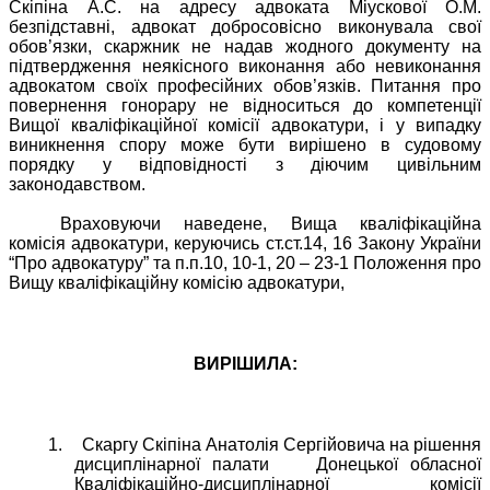
Скіпіна А.С. на адресу адвоката Міускової О.М.
безпідставні, адвокат добросовісно виконувала свої
обов’язки, скаржник не надав жодного документу на
підтвердження неякісного виконання або невиконання
адвокатом своїх професійних обов’язків. Питання про
повернення гонорару не відноситься до компетенції
Вищої кваліфікаційної комісії адвокатури, і у випадку
виникнення спору може бути вирішено в судовому
порядку у відповідності з діючим цивільним
законодавством.
Враховуючи наведене, Вища кваліфікаційна
комісія адвокатури, керуючись ст.ст.14, 16 Закону України
“Про адвокатуру” та п.п.10, 10-1, 20 – 23-1 Положення про
Вищу кваліфікаційну комісію адвокатури,
ВИРІШИЛА:
1.
Скаргу Скіпіна Анатолія Сергійовича на рішення
дисциплінарної палати
Донецької обласної
Кваліфікаційно-дисциплінарної комісії