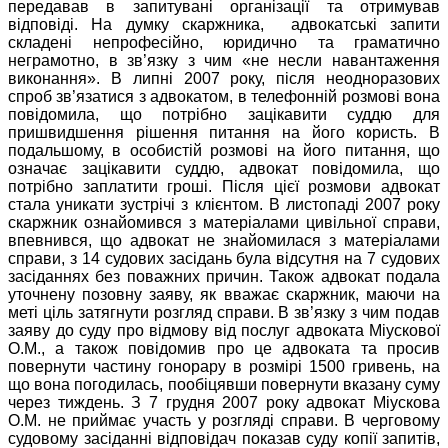
передавав в запитувані організації та отримував
відповіді. На думку скаржника,
адвокатські запити
складені непрофесійно, юридично та граматично
неграмотно, в зв’язку з чим «не несли навантаження
виконання». В липні 2007 року, після неодноразових
спроб зв’язатися з адвокатом, в телефонній розмові вона
повідомила, що потрібно зацікавити суддю для
пришвидшення рішення питання на його користь. В
подальшому, в особистій розмові на його питання, що
означає зацікавити суддю, адвокат повідомила, що
потрібно заплатити гроші. Після цієї розмови адвокат
стала уникати зустрічі з клієнтом. В листопаді 2007 року
скаржник ознайомився з матеріалами цивільної справи,
впевнився, що адвокат не знайомилася з матеріалами
справи, з 14 судових засідань була відсутня на 7 судових
засіданнях без поважних причин. Також адвокат подала
уточнену позовну заяву, як вважає скаржник, маючи на
меті ціль затягнути розгляд справи. В зв’язку з чим подав
заяву до суду про відмову від послуг адвоката Міускової
О.М., а також повідомив про це адвоката та просив
повернути частину гонорару в розмірі 1500 гривень, на
що вона погодилась, пообіцявши повернути вказану суму
через тиждень. З 7 грудня 2007 року адвокат Міускова
О.М. не приймає участь у розгляді справи. В черговому
судовому засіданні відповідач показав суду копії запитів,