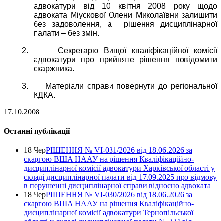
адвокатури від 10 квітня 2008 року щодо
адвоката Міускової Олени Миколаївни залишити
без задоволення, а
рішення дисциплінарної
палати – без змін.
2.
Секретарю Вищої кваліфікаційної комісії
адвокатури про прийняте рішення повідомити
скаржника.
3.
Матеріали справи повернути до регіональної
КДКА.
17.10.2008
Останні публікації
18 Чер
РІШЕННЯ № VІ-031/2026 від 18.06.2026 за
скаргою ВША НААУ на рішення Кваліфікаційно-
дисциплінарної комісії адвокатури Харківської області у
складі дисциплінарної палати від 17.09.2025 про відмову
в порушенні дисциплінарної справи відносно адвоката
18 Чер
РІШЕННЯ № VІ-030/2026 від 18.06.2026 за
скаргою ВША НААУ на рішення Кваліфікаційно-
дисциплінарної комісії адвокатури Тернопільської