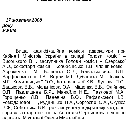
17 жовтня 2008
року
м.Київ
Вища кваліфікаційна комісія адвокатури при
Кабінеті Міністрів України в складі Голови комісії –
Висоцького В.І., заступника Голови комісії – Єзерської
А.О., секретаря комісії – Ковбасінської Г.В., членів комісії:
Авраменка Г.М., Башенка С.В., Бивалькевича В.П.,
Варфоломеєвої Т.В., Верби М.І., Дубовика М.І., Ісакова
М.Г., Комарницької О.О., Котелевської К.В., Луцюка П.С.,
Дацькова В.В., Мельнікова О.А., Міщенка В.В., Олійника
О.П., Павлишина Б.Я., Манайло Н.Е., Павлової М.А.,
Горощенко Л.В., Паневіна В.О., Рафальської І.В.,
Ромаданової Г.Г., Рудницької Н.А., Сергеєвої С.А., Скукіса
В.Ф., Соботника В.Й., розглянувши у відкритому засіданні
справу за скаргою Скіпіна Анатолія Сергійовича відносно
адвоката Міускової Олени Миколаївни,