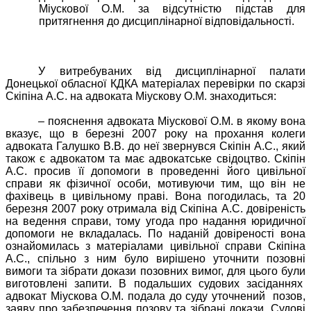
Міускової О.М. за відсутністю підстав для
притягнення до дисциплінарної відповідальності.
У витребуваних від дисциплінарної палати
Донецької обласної КДКА матеріалах перевірки по скарзі
Скіпіна А.С. на адвоката Міускову О.М. знаходиться:
– пояснення адвоката Міускової О.М. в якому вона
вказує, що в березні 2007 року на прохання колеги
адвоката Галушко В.В. до неї звернувся Скіпін А.С., який
також є адвокатом та має адвокатське свідоцтво. Скіпін
А.С. просив її допомоги в проведенні його цивільної
справи як фізичної особи, мотивуючи тим, що він не
фахівець в цивільному праві. Вона погодилась, та 20
березня 2007 року отримала від Скіпіна А.С. довіреність
на ведення справи, тому угода про надання юридичної
допомоги не вкладалась. По наданій довіреності вона
ознайомилась з матеріалами цивільної справи Скіпіна
А.С., спільно з ним було вирішено уточнити позовні
вимоги та зібрати докази позовних вимог, для цього були
виготовлені запити. В подальших судових засіданнях
адвокат Міускова О.М. подала до суду уточнений
позов,
заяву про забезпечення позову та зібрані докази. Судові