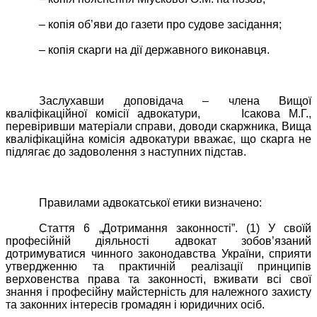
– копія об’яви до газети про судове засідання;
– копія скарги на дії державного виконавця.
Заслухавши доповідача – члена Вищої
кваліфікаційної комісії адвокатури,
Ісакова М.Г.,
перевіривши матеріали справи, доводи скаржника, Вища
кваліфікаційна комісія адвокатури вважає, що скарга не
підлягає до задоволення з наступних підстав.
Правилами адвокатської етики визначено:
Стаття 6 „Дотримання законності”. (1) У своїй
професійній діяльності адвокат зобов’язаний
дотримуватися чинного законодавства України, сприяти
утвердженню та практичній реалізації принципів
верховенства права та законності, вживати всі свої
знання і професійну майстерність для належного захисту
та законних інтересів громадян і юридичних осіб.