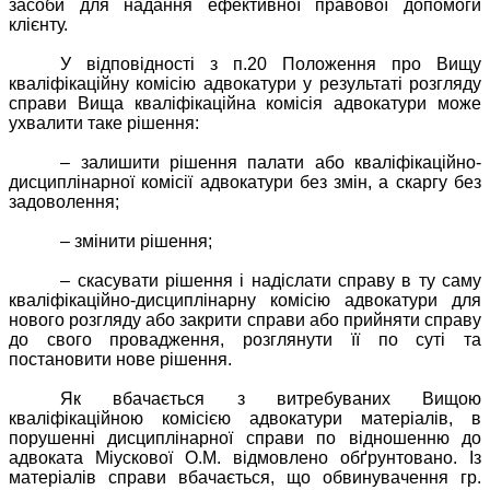
засоби для надання ефективної правової допомоги
клієнту.
У відповідності з п.20 Положення про Вищу
кваліфікаційну комісію адвокатури у результаті розгляду
справи Вища кваліфікаційна комісія адвокатури може
ухвалити таке рішення:
– залишити рішення палати або кваліфікаційно-
дисциплінарної комісії адвокатури без змін, а скаргу без
задоволення;
– змінити рішення;
– скасувати рішення і надіслати справу в ту саму
кваліфікаційно-дисциплінарну комісію адвокатури для
нового розгляду або закрити справи або прийняти справу
до свого провадження, розглянути її по суті та
постановити нове рішення.
Як вбачається з витребуваних Вищою
кваліфікаційною комісією адвокатури матеріалів, в
порушенні дисциплінарної справи по відношенню до
адвоката Міускової О.М. відмовлено обґрунтовано. Із
матеріалів справи вбачається, що обвинувачення гр.