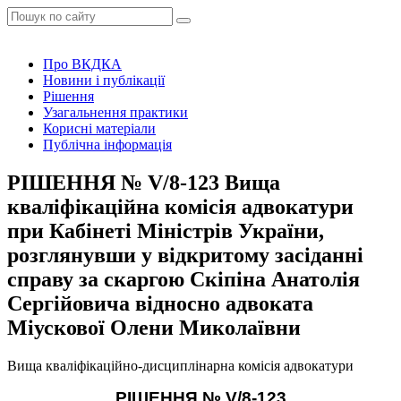
Про ВКДКА
Новини і публікації
Рішення
Узагальнення практики
Корисні матеріали
Публічна інформація
РІШЕННЯ № V/8-123 Вища
кваліфікаційна комісія адвокатури
при Кабінеті Міністрів України,
розглянувши у відкритому засіданні
справу за скаргою Скіпіна Анатолія
Сергійовича відносно адвоката
Міускової Олени Миколаївни
Вища кваліфікаційно-дисциплінарна комісія адвокатури
РІШЕННЯ №
V
/8-
123