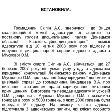
ВСТАНОВИЛА:
Громадянин Скіпін А.С. звернувся
до Вищої
кваліфікаційної комісії адвокатури зі скаргою на
постанову голови дисциплінарної палати Донецької
обласної Кваліфікаційно-дисциплінарної комісії
адвокатури від 10 квітня 2008 року про відмову в
порушенні дисциплінарної справи відносно адвоката
Міускової О.М.
Зі змісту скарги Скіпіна А.С. вбачається, що 27
березня 2007 року він уклав усну угоду з адвокатом
юридичної консультації Ленінського району м.Донецька
Міусковою О.М. про надання йому юридичної допомоги в
цивільній справі до громадянина Кандишева В.А. про
визнання втратившим право користування житловим
приміщенням.
Виготовив та передав адвокату Міусковій
О.М. довіреність. Адвокат Міускова О.М. призначила
гонорар в розмірі 5000 гривень, з яких 2000 гривень були
передані їй відразу. На вимогу клієнта адвокат
підготувала 3 адвокатських запити, які клієнт особисто