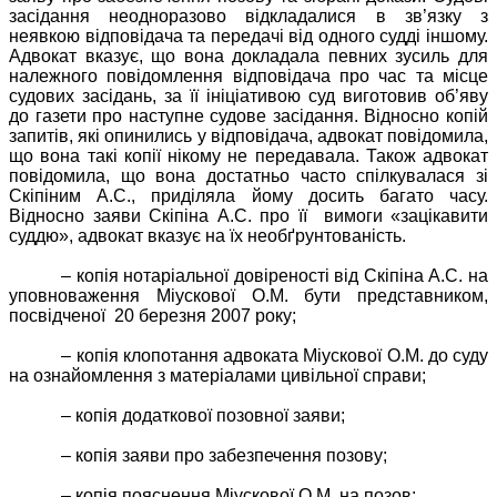
засідання неодноразово відкладалися в зв’язку з
неявкою відповідача та передачі від одного судді іншому.
Адвокат вказує, що вона докладала певних зусиль для
належного повідомлення відповідача про час та місце
судових засідань, за її ініціативою суд виготовив об’яву
до газети про наступне судове засідання. Відносно копій
запитів, які опинились у відповідача, адвокат повідомила,
що вона такі копії нікому не передавала. Також адвокат
повідомила, що вона достатньо часто спілкувалася зі
Скіпіним А.С., приділяла йому досить багато часу.
Відносно заяви Скіпіна А.С. про її
вимоги «зацікавити
суддю», адвокат вказує на їх необґрунтованість.
– копія нотаріальної довіреності від Скіпіна А.С. на
уповноваження Міускової О.М. бути представником,
посвідченої
20 березня 2007 року;
– копія клопотання адвоката Міускової О.М. до суду
на ознайомлення з матеріалами цивільної справи;
– копія додаткової позовної заяви;
– копія заяви про забезпечення позову;
– копія пояснення Міускової О.М. на позов;