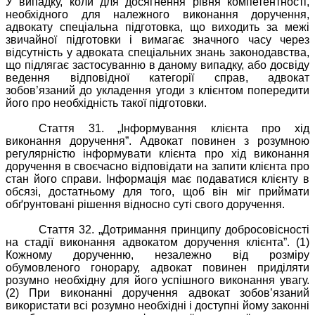
У випадку, коли для досягнення рівня компетентності,
необхідного для належного виконання доручення,
адвокату спеціальна підготовка, що виходить за межі
звичайної підготовки і вимагає значного часу через
відсутність у адвоката спеціальних знань законодавства,
що підлягає застосуванню в даному випадку, або досвіду
ведення відповідної категорії справ, адвокат
зобов’язаний до укладення угоди з клієнтом попередити
його про необхідність такої підготовки.
Стаття 31. „Інформування клієнта про хід
виконання доручення”. Адвокат повинен з розумною
регулярністю інформувати клієнта про хід виконання
доручення в своєчасно відповідати на запити клієнта про
стан його справи. Інформація має подаватися клієнту в
обсязі, достатньому для того, щоб він міг приймати
обґрунтовані рішення відносно суті свого доручення.
Стаття 32. „Дотримання принципу добросовісності
на стадії виконання адвокатом доручення клієнта”. (1)
Кожному дорученню, незалежно від розміру
обумовленого гонорару, адвокат повинен приділяти
розумно необхідну для його успішного виконання увагу.
(2) При виконанні доручення адвокат зобов’язаний
використати всі розумно необхідні і доступні йому законні