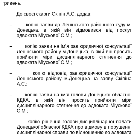
гривень.
До своєї скарги Скіпін А.С. додав:
–
копію заяви до Ленінського районного суду м.
Донецька, в якій він відмовився від послуг
адвоката Міускової О.М.;
–
копію заяви на ім’я зав.юридичної консультації
Ленінського району м.Донецька, в якій він просить
прийняти міри дисциплінарного стягнення до
адвоката Міускової О.М.;
–
копію відповіді зав.юридичної консультації
Ленінського району м.Донецька на заяву Скіпіна
А.С.;
–
копію заяви на ім’я голови Донецької обласної
КДКА, в якій він просить прийняти міри
дисциплінарного стягнення до адвоката Міускової
О.М.;
–
копію рішення голови дисциплінарної палати
Донецької обласної КДКА про відмову в порушенні
дисциплінарної справи по відношенню до адвоката