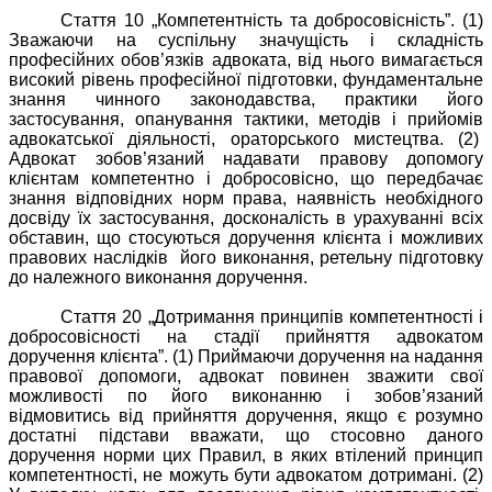
Стаття 10 „Компетентність та добросовісність”. (1)
Зважаючи на суспільну значущість і складність
професійних обов’язків адвоката, від нього вимагається
високий рівень професійної підготовки, фундаментальне
знання чинного законодавства, практики його
застосування, опанування тактики, методів і прийомів
адвокатської діяльності, ораторського мистецтва. (2)
Адвокат зобов’язаний надавати правову допомогу
клієнтам компетентно і добросовісно, що передбачає
знання відповідних норм права, наявність необхідного
досвіду їх застосування, досконалість в урахуванні всіх
обставин, що стосуються доручення клієнта і можливих
правових наслідків
його виконання, ретельну підготовку
до належного виконання доручення.
Стаття 20 „Дотримання принципів компетентності і
добросовісності на стадії прийняття адвокатом
доручення клієнта”. (1) Приймаючи доручення на надання
правової допомоги, адвокат повинен зважити свої
можливості по його виконанню і зобов’язаний
відмовитись від прийняття доручення, якщо є розумно
достатні підстави вважати, що стосовно даного
доручення норми цих Правил, в яких втілений принцип
компетентності, не можуть бути адвокатом дотримані. (2)