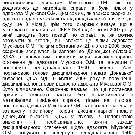
виготовлених адвокатом Міусковою О.М., які не
додавались до матеріалів справи, а були тільки у
адвоката Міускової О.М. Цим самим, як вважає скаржник,
адвокат надала можливість відповідачу не з’являтися до
суду ще 3 місяці. Крім того, скаржник вказує, що в
матеріалах справи є акт ЖЄУ №4 від 4 квітня 2007 року,
який шкодить його позиції по справі, та, як можна
зрозуміти зі скарги, він вважає це діями адвоката
Міускової О.М. По цим обставинам 21 лютого 2008 року
скаржник звернувся із заявою до Донецької обласної
КДКА з проханням прийняти міри дисциплінарного
стягнення до адвоката Міускової О.М. та понудити її
повернути невідпрацьовані 1500 гривень. Але,
постановою голови дисциплінарної палати Донецької
обласної КДКА від 10 квітня 2008 року в порушенні
дисциплінарної справи відносно адвоката Міускової О.М.
було відмовлено. Скаржник вважає, що ця постанова
прийнята головою палати без ознайомлення з
матеріалами цивільної справи, тільки на підставі
пояснень адвоката Міускової О.М., та просить скасувати
зазначену постанову голови дисциплінарної палати
Донецької обласної КДКА у зв’язку з неповнотою
вивчення і необ’єктивністю, вжити заходи
дисциплінарного стягнення щодо адвоката Міускової
О.М., понудити її повернути невідпрацьовані 1500