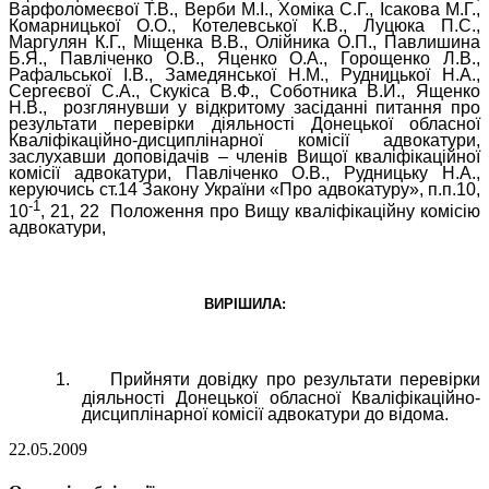
Варфоломеєвої Т.В., Верби М.І., Хоміка С.Г., Ісакова М.Г.,
Комарницької О.О., Котелевської К.В., Луцюка П.С.,
Маргулян К.Г., Міщенка В.В., Олійника О.П., Павлишина
Б.Я., Павліченко О.В., Яценко О.А., Горощенко Л.В.,
Рафальської І.В., Замедянської Н.М., Рудницької Н.А.,
Сергеєвої С.А., Скукіса В.Ф., Соботника В.Й., Ященко
Н.В.,
розглянувши у відкритому засіданні
питання про
результати перевірки діяльності
Донецької обласної
Кваліфікаційно-дисциплінарної комісії адвокатури,
заслухавши доповідачів – членів Вищої кваліфікаційної
комісії адвокатури, Павліченко О.В., Рудницьку Н.А.,
керуючись ст.14 Закону України «Про адвокатуру», п.п.10,
-1
10
, 21, 22
Положення про Вищу кваліфікаційну комісію
адвокатури,
ВИРІШИЛА:
1.
Прийняти довідку про результати перевірки
діяльності Донецької обласної Кваліфікаційно-
дисциплінарної комісії адвокатури до відома.
22.05.2009