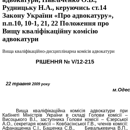
Рудницьку Н.А., керуючись ст.14
Закону України «Про адвокатуру»,
п.п.10, 10-1, 21, 22 Положення про
Вищу кваліфікаційну комісію
адвокатури
Вища кваліфікаційно-дисциплінарна комісія адвокатури
РІШЕННЯ №
V
/12-215
травня
22
2009 року
м.Одес
Вища кваліфікаційна комісія адвокатури при
Кабінеті Міністрів України в складі Голови комісії –
Висоцького В.І., заступника Голови комісії – Єзерської
А.О., секретаря комісії – Ковбасінської Г.В., членів комісії:
Афанащенка С.І., Башенка С.В.,
Бивалькевича В.П.,