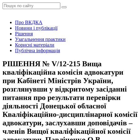
Про ВКДКА
Новини і публікації
Рішення
Узагальнення практики
Корисні матеріали
Публічна інформація
РІШЕННЯ № V/12-215 Вища
кваліфікаційна комісія адвокатури
при Кабінеті Міністрів України,
розглянувши у відкритому засіданні
питання про результати перевірки
діяльності Донецької обласної
Кваліфікаційно-дисциплінарної комісії
адвокатури, заслухавши доповідачів –
членів Вищої кваліфікаційної комісії
адвокатури, Павліченко О.В.,