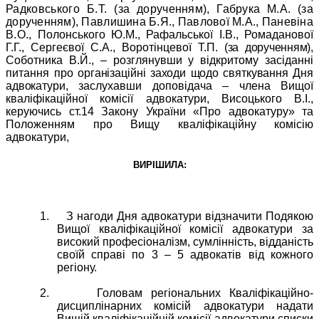
Радковського Б.Т.
(за дорученням), Габрука М.А. (за
дорученням), Павлишина Б.Я., Павлової М.А., Паневіна
В.О.,
Полонського Ю.М., Рафальської І.В., Ромаданової
Г.Г., Сергеєвої С.А., Воротінцевої Т.П.
(за дорученням)
,
Соботника В.Й., – розглянувши у відкритому засіданні
питання про
організаційні заходи щодо святкування Дня
адвокатури
, заслухавши доповідача – члена Вищої
кваліфікаційної комісії адвокатури, Висоцького В.І.,
керуючись ст.14 Закону України «Про адвокатуру» та
Положенням про Вищу кваліфікаційну комісію
адвокатури,
ВИРІШИЛА:
1.
З нагоди Дня адвокатури відзначити Подякою
Вищої кваліфікаційної комісії адвокатури за
високий професіоналізм, сумлінність, відданість
своїй справі по 3 – 5 адвокатів від кожного
регіону.
2.
Головам регіональних Кваліфікаційно-
дисциплінарних комісій адвокатури надати
Вищій кваліфікаційній комісії адвокатури списки