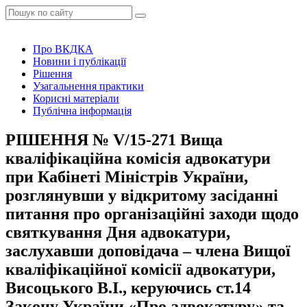
Про ВКДКА
Новини і публікації
Рішення
Узагальнення практики
Корисні матеріали
Публічна інформація
РІШЕННЯ № V/15-271 Вища
кваліфікаційна комісія адвокатури
при Кабінеті Міністрів України,
розглянувши у відкритому засіданні
питання про організаційні заходи щодо
святкування Дня адвокатури,
заслухавши доповідача – члена Вищої
кваліфікаційної комісії адвокатури,
Висоцького В.І., керуючись ст.14
Закону України «Про адвокатуру» та