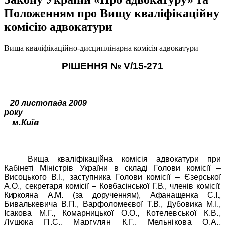
Положенням про Вищу кваліфікаційну
комісію адвокатури
Вища кваліфікаційно-дисциплінарна комісія адвокатури
РІШЕННЯ №
V
/15-271
20 листопада 2009
року
м.Київ
Вища кваліфікаційна комісія адвокатури при
Кабінеті Міністрів України в складі Голови комісії –
Висоцького В.І., заступника Голови комісії – Єзерської
А.О., секретаря
комісії – Ковбасінської Г.В., членів комісії:
Киркояна А.М. (за дорученням), Афанащенка С.І.,
Бивалькевича В.П., Варфоломеєвої Т.В., Дубовика М.І.,
Ісакова М.Г., Комарницької О.О.,
Котелевської К.В.,
Луцюка П.С., Маргулян К.Г., Мельнікова О.А.,