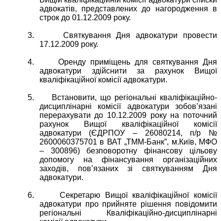
адвокатів, представлених до нагородження в
строк до 01.12.2009 року.
3.
Святкування Дня адвокатури провести
17.12.2009 року.
4.
Оренду приміщень для святкування Дня
адвокатури здійснити за рахунок Вищої
кваліфікаційної комісії адвокатури.
5.
Встановити, що регіональні кваліфікаційно-
дисциплінарні комісії адвокатури зобов’язані
перерахувати до 10.12.2009 року на поточний
рахунок Вищої кваліфікаційної комісії
адвокатури (ЄДРПОУ – 26080214, п/р №
2600060375701 в ВАТ „ТММ-Банк”, м.Київ, МФО
– 300896) безповоротну фінансову цільову
допомогу на фінансування організаційних
заходів, пов’язаних зі святкуванням Дня
адвокатури.
6.
Секретарю Вищої кваліфікаційної комісії
адвокатури про прийняте рішення повідомити
регіональні Кваліфікаційно-дисциплінарні