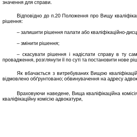
значення для справи.
Відповідно до п.20 Положення про Вищу кваліфікац
рішення:
– залишити рішення палати або кваліфікаційно-дисци
– змінити рішення;
– скасувати рішення і надіслати справу в ту са
провадження, розглянути її по суті та постановити нове рі
Як вбачається з витребуваних Вищою кваліфікацій
відмовлено обґрунтовано; обвинувачення на адресу адвока
Враховуючи наведене, Вища кваліфікаційна комісія 
кваліфікаційну комісію адвокатури,