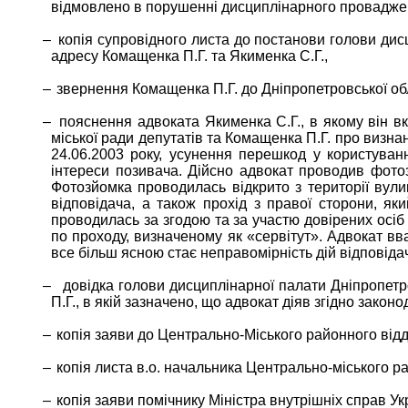
відмовлено в порушенні дисциплінарного провадження
–
копія супровідного листа до постанови голови дисц
адресу Комащенка П.Г. та Якименка С.Г.,
–
звернення Комащенка П.Г. до Дніпропетровської обла
–
пояснення адвоката Якименка С.Г., в якому він в
міської ради депутатів та Комащенка П.Г. про визн
24.06.2003 року, усунення перешкод у користуван
інтереси позивача. Дійсно адвокат проводив фотозй
Фотозйомка проводилась відкрито з території вулиц
відповідача, а також прохід з правої сторони, як
проводилась за згодою та за участю довірених осіб
по проходу, визначеному як «сервітут». Адвокат вв
все більш ясною стає неправомірність дій відповіда
–
довідка голови дисциплінарної палати Дніпропетро
П.Г., в якій зазначено, що адвокат діяв згідно закон
–
копія заяви до Центрально-Міського районного відділ
–
копія листа в.о. начальника Центрально-міського ра
–
копія заяви помічнику Міністра внутрішніх справ Укр