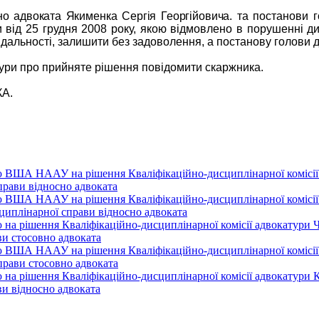
о адвоката Якименка Сергія Георгійовича.
та постанови г
ри від 25 грудня 2008 року, якою відмовлено в порушенні
відальності, залишити без задоволення, а постанову голови д
тури про прийняте рішення повідомити скаржника.
КА.
 ВША НААУ на рішення Кваліфікаційно-дисциплінарної комісії а
прави відносно адвоката
 ВША НААУ на рішення Кваліфікаційно-дисциплінарної комісії а
сциплінарної справи відносно адвоката
на рішення Кваліфікаційно-дисциплінарної комісії адвокатури Че
ви стосовно адвоката
 ВША НААУ на рішення Кваліфікаційно-дисциплінарної комісії а
прави стосовно адвоката
на рішення Кваліфікаційно-дисциплінарної комісії адвокатури Ки
ви відносно адвоката