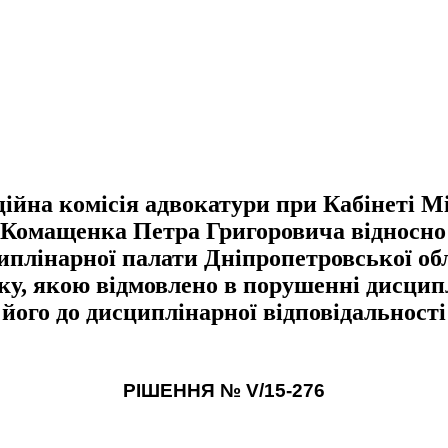
на комісія адвокатури при Кабінеті Мі
ю Комащенка Петра Григоровича відносн
циплінарної палати Дніпропетровської об
року, якою відмовлено в порушенні дисци
його до дисциплінарної відповідальності
РІШЕННЯ №
V
/15-276