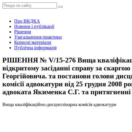
Про ВКДКА
Новини і публікації
Рішення
Узагальнення практики
Корисні матеріали
Публічна інформація
РІШЕННЯ № V/15-276 Вища кваліфікацій
відкритому засіданні справу за скарго
Георгійовича. та постанови голови дис
комісії адвокатури від 25 грудня 2008 
адвоката Якименка С.Г. та притягненні 
Вища кваліфікаційно-дисциплінарна комісія адвокатури