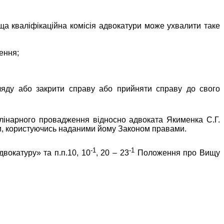
ща кваліфікаційна комісія адвокатури може ухвалити таке
ення;
гляду або закрити справу або прийняти справу до свого
лінарного провадження відносно адвоката Якименка С.Г.
ки, користуючись наданими йому Законом правами.
-1
-1
вокатуру» та п.п.10, 10
, 20 – 23
Положення про Вищу