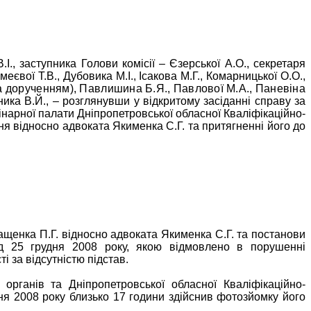
.І., заступника Голови комісії – Єзерської А.О., секретаря
вої Т.В., Дубовика М.І., Ісакова М.Г., Комарницької О.О.,
за дорученням), Павлишина Б.Я., Павлової М.А., Паневіна
ника В.Й., – розглянувши у відкритому засіданні справу за
нарної палати Дніпропетровської обласної Кваліфікаційно-
я відносно адвоката Якименка С.Г. та притягненні його до
мащенка П.Г. відносно адвоката Якименка С.Г. та постанови
 від 25 грудня 2008 року, якою відмовлено в порушенні
 за відсутністю підстав.
органів та Дніпропетровської обласної Кваліфікаційно-
вня 2008 року близько 17 години здійснив фотозйомку його