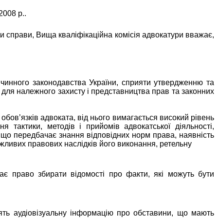
2008 р..
ли справи, Вища кваліфікаційна комісія адвокатури вважає,
я чинного законодавства України, сприяти утвердженню та
ь для належного захисту і представництва прав та законних
 обов’язків адвоката, від нього вимагається високий рівень
я тактики, методів і прийомів адвокатської діяльності,
 що передбачає знання відповідних норм права, наявність
можливих правових наслідків його виконання, ретельну
 має право
збирати відомості про факти, які можуть бути
стять аудіовізуальну інформацію про обставини, що мають