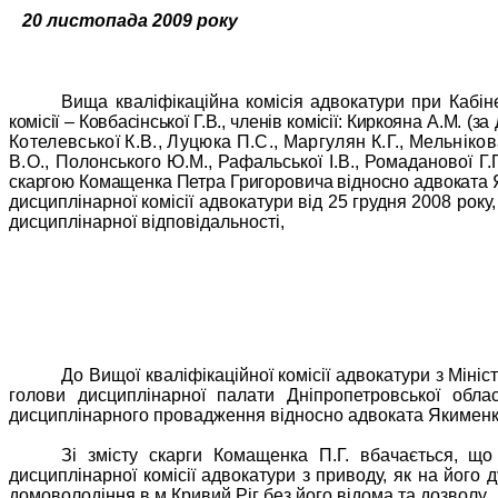
20 листопада 2009 року
Вища кваліфікаційна комісія адвокатури при Кабінет
комісії – Ковбасінської Г.В., членів комісії: Киркояна А.М. (
Котелевської К.В., Луцюка П.С., Маргулян К.Г., Мельніков
В.О.,
Полонського Ю.М., Рафальської І.В., Ромаданової Г.Г.
скаргою Комащенка Петра Григоровича відносно адвоката 
дисциплінарної комісії адвокатури від 25 грудня 2008 ро
дисциплінарної відповідальності,
До Вищої кваліфікаційної комісії адвокатури з Міні
голови дисциплінарної палати Дніпропетровської облас
дисциплінарного провадження відносно адвоката Якименка С
Зі змісту скарги Комащенка П.Г. вбачається, що
дисциплінарної комісії адвокатури з приводу, як на його
домоволодіння в м.Кривий Ріг без його відома та дозволу.