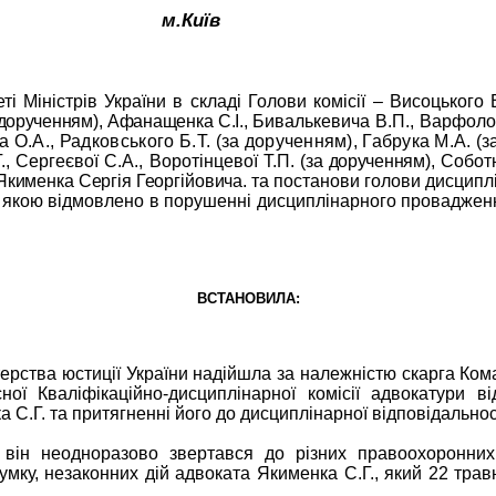
м.Київ
і Міністрів України в складі Голови комісії – Висоцького В
за дорученням), Афанащенка С.І.,
Бивалькевича В.П., Варфоломеє
а О.А., Радковського Б.Т.
(за дорученням), Габрука М.А. (
, Сергеєвої С.А., Воротінцевої Т.П.
(за дорученням)
, Собот
Якименка Сергія Георгійовича.
та постанови голови дисциплі
ку, якою відмовлено в порушенні дисциплінарного провадженн
ВСТАНОВИЛА:
стерства юстиції України надійшла за належністю скарга Ко
ної Кваліфікаційно-дисциплінарної комісії адвокатури
.Г. та притягненні його до дисциплінарної відповідальності
 він неодноразово звертався до різних правоохоронних 
 думку, незаконних дій адвоката Якименка С.Г., який 22 тра