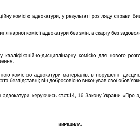
ійну комісію адвокатури, у результаті розгляду справи Ви
плінарної комісії адвокатури без змін, а скаргу без задовол
му кваліфікаційно-дисциплінарну комісію для нового роз
шення.
ною комісією адвокатури матеріалів, в порушенні дисцип
та безпідставні; він добросовісно виконував свої обов’яз
адвокатури, керуючись ст.ст.14, 16 Закону України «Про ад
ВИРІШИЛА: