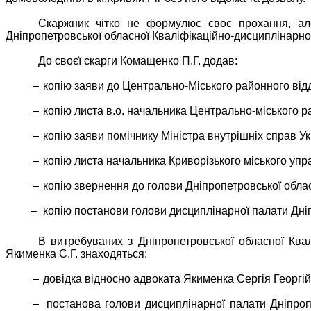
Скаржник чітко не формулює своє прохання, ал
Дніпропетровської обласної Кваліфікаційно-дисциплінарної 
До своєї скарги Комащенко П.Г. додав:
–
копію заяви до Центрально-Міського районного відділ
–
копію листа в.о. начальника Центрально-міського ра
–
копію заяви помічнику Міністра внутрішніх справ Укр
–
копію листа начальника Криворізького міського упра
–
копію звернення до голови Дніпропетровської обласно
–
копію постанови голови дисциплінарної палати Дніпр
В витребуваних з Дніпропетровської обласної Ква
Якименка С.Г. знаходяться:
–
довідка відносно адвоката Якименка Сергія Георгі
–
постанова голови дисциплінарної палати Дніпропе