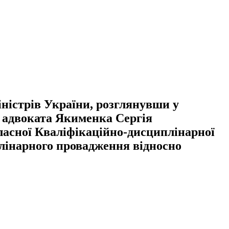
ністрів України, розглянувши у
о адвоката Якименка Сергія
ласної Кваліфікаційно-дисциплінарної
плінарного провадження відносно