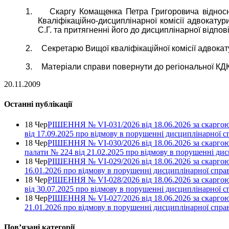
1.
Скаргу
Комащенка Петра Григоровича відносн
Кваліфікаційно-дисциплінарної комісії адвокату
С.Г. та притягненні його до дисциплінарної відпо
2.
Секретарю Вищої кваліфікаційної комісії адвока
3.
Матеріали справи повернути до регіональної КД
20.11.2009
Останні публікації
18 Чер
РІШЕННЯ № VІ-031/2026 від 18.06.2026 за скаргою
від 17.09.2025 про відмову в порушенні дисциплінарної с
18 Чер
РІШЕННЯ № VІ-030/2026 від 18.06.2026 за скаргою
палати № 224 від 21.02.2025 про відмову в порушенні ди
18 Чер
РІШЕННЯ № VІ-029/2026 від 18.06.2026 за скаргою 
16.01.2026 про відмову в порушенні дисциплінарної спра
18 Чер
РІШЕННЯ № VІ-028/2026 від 18.06.2026 за скаргою
від 30.07.2025 про відмову в порушенні дисциплінарної с
18 Чер
РІШЕННЯ № VІ-027/2026 від 18.06.2026 за скаргою 
21.01.2026 про відмову в порушенні дисциплінарної спра
Повʼязані категорії