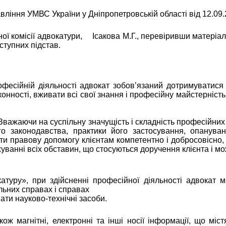
вління УМВС України у Дніпропетровській області від 12.09.
ої комісії адвокатури,
Ісакова М.Г., перевіривши матеріа
ступних підстав.
рофесійній діяльності адвокат зобов’язаний дотримуватис
конності, вживати всі свої знання і професійну майстерніст
 Зважаючи на суспільну значущість і складність професійних
 законодавства, практики його застосування, опануванн
ти правову допомогу клієнтам компетентно і добросовісно,
ахуванні всіх обставин, що стосуються доручення клієнта і 
катуру»,
при здійсненні професійної діяльності адвокат
льних справах і справах
ати науково-технічні засоби.
кож магнітні, електронні та інші носії інформації, що мі