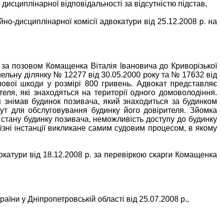
исциплінарної відповідальності за відсутністю підстав,
но-дисциплінарної комісії адвокатури від 25.12.2008 р. на
 за позовом Комащенка Віталія Івановича до Криворізької
мельну ділянку № 12277 від 30.05.2000 року та № 17632 від
ової шкоди у розмірі 800 гривень. Адвокат представляє
еля, які знаходяться на території одного домоволодіння.
н знімав будинок позивача, який знаходиться за будинком
ітут для обслуговування будинку його довірителя. Зйомка
о стану будинку позивача, неможливість доступу до будинку
ізні інстанції викликане самим судовим процесом, в якому
окатури від 18.12.2008 р. за перевіркою скарги Комащенка
аїни у Дніпропетровській області від 25.07.2008 р.,