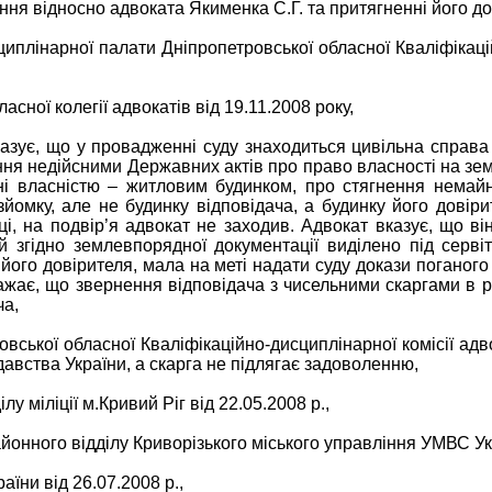
 відносно адвоката Якименка С.Г. та притягненні його до д
иплінарної палати Дніпропетровської обласної Кваліфікацій
сної колегії адвокатів від 19.11.2008 року,
казує, що у провадженні суду знаходиться цивільна справа
ання недійсними Державних актів про право власності на зе
ні власністю – житловим будинком, про стягнення немайн
омку, але не будинку відповідача, а будинку його довірит
і, на подвір’я адвокат не заходив. Адвокат вказує, що ві
ий згідно землевпорядної документації виділено під серв
 його довірителя, мала на меті надати суду докази поганог
ажає, що звернення відповідача з чисельними скаргами в р
ча,
вської обласної Кваліфікаційно-дисциплінарної комісії адв
одавства України, а скарга не підлягає задоволенню,
у міліції м.Кривий Ріг від 22.05.2008 р.,
йонного відділу Криворізького міського управління УМВС Укр
аїни від 26.07.2008 р.,