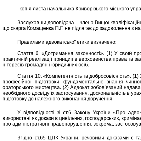
–
копія листа начальника Криворізького міського упра
Заслухавши доповідача – члена Вищої кваліфікаційн
що скарга Комащенка П.Г. не підлягає до задоволення з на
Правилами адвокатської етики визначено:
Стаття 6. «Дотримання законності». (1) У своїй п
практичній реалізації принципів верховенства права та за
інтересів громадян і юридичних осіб.
Стаття 10. «Компетентність та добросовісність». (1)
професійної підготовки, фундаментальне знання чинного
ораторського мистецтва. (2) Адвокат зобов’язаний надава
необхідного досвіду їх застосування, доскональність в ур
підготовку до належного виконання доручення.
У відповідності зі ст.6 Закону України «Про адво
використані як докази в цивільних, господарських, криміна
про адміністративні правопорушення, зокрема,
застосовув
Згідно ст.65 ЦПК України, речовими доказами є та