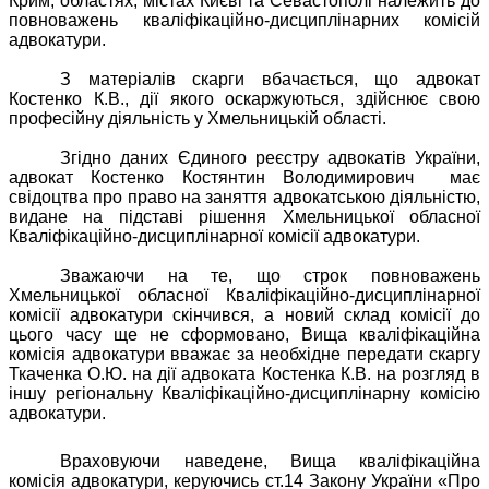
Крим, областях, містах Києві та Севастополі належить до
повноважень кваліфікаційно-дисциплінарних комісій
адвокатури.
З матеріалів скарги вбачається, що адвокат
Костенко К.В., дії якого оскаржуються, здійснює свою
професійну діяльність у Хмельницькій області.
Згідно даних Єдиного реєстру адвокатів України,
адвокат Костенко Костянтин Володимирович
має
свідоцтва про право на заняття адвокатською діяльністю,
видане на підставі рішення Хмельницької обласної
Кваліфікаційно-дисциплінарної комісії адвокатури.
Зважаючи на те, що строк повноважень
Хмельницької обласної Кваліфікаційно-дисциплінарної
комісії адвокатури скінчився, а новий склад комісії до
цього часу ще не сформовано, Вища кваліфікаційна
комісія адвокатури вважає за необхідне передати скаргу
Ткаченка О.Ю. на дії адвоката Костенка К.В. на розгляд в
іншу регіональну Кваліфікаційно-дисциплінарну комісію
адвокатури.
Враховуючи наведене, Вища кваліфікаційна
комісія адвокатури, керуючись ст.14 Закону України «Про