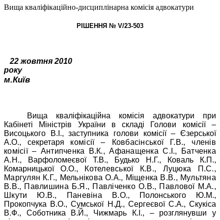
Вища кваліфікаційно-дисциплінарна комісія адвокатури
РІШЕННЯ № V/23-503
22 жовтня 2010
року
м.Київ
Вища кваліфікаційна комісія адвокатури при
Кабінеті Міністрів України в складі Голови комісії –
Висоцького В.І., заступника голови комісії – Єзерської
А.О., секретаря
комісії – Ковбасінської Г.В., членів
комісії – Антипченка В.К., Афанащенка С.І., Батченка
А.Н.,
Варфоломеєвої Т.В., Будько Н.Г., Коваль К.П.,
Комарницької О.О.,
Котелевської К.В., Луцюка П.С.,
Маргулян К.Г., Мельнікова О.А., Міщенка В.В., Мультяна
В.В., Павлишина Б.Я., Павліченко О.В., Павлової М.А.,
Шкути Ю.В., Паневіна В.О.,
Полонського Ю.М.,
Прокопчука В.О., Сумської Н.Д., Сергеєвої С.А., Скукіса
В.Ф., Соботника В.Й., Чижмарь К.І., – розглянувши у