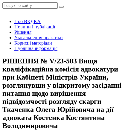
Про ВКДКА
Новини і публікації
Рішення
Узагальнення практики
Корисні матеріали
Публічна інформація
РІШЕННЯ № V/23-503 Вища
кваліфікаційна комісія адвокатури
при Кабінеті Міністрів України,
розглянувши у відкритому засіданні
питання щодо вирішення
підвідомчості розгляду скарги
Ткаченка Олега Юрійовича на дії
адвоката Костенка Костянтина
Володимировича