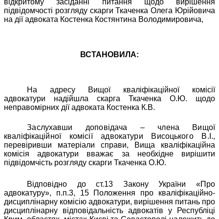
відкритому засіданні питання щодо вирішення
підвідомчості розгляду скарги Ткаченка Олега Юрійовича
на дії адвоката Костенка Костянтина Володимировича,
ВСТАНОВИЛА:
На адресу Вищої кваліфікаційної комісії
адвокатури надійшла скарга Ткаченка О.Ю. щодо
неправомірних дії адвоката Костенка К.В.
Заслухавши доповідача – члена Вищої
кваліфікаційної комісії адвокатури Висоцького В.І.
,
перевіривши матеріали справи, Вища кваліфікаційна
комісія адвокатури вважає за необхідне вирішити
підвідомчість розгляду скарги Ткаченка О.Ю.
Відповідно до ст.13 Закону України «Про
адвокатуру», п.п.3, 15 Положення про кваліфікаційно-
дисциплінарну комісію адвокатури, вирішення питань про
дисциплінарну відповідальність адвокатів у Республіці