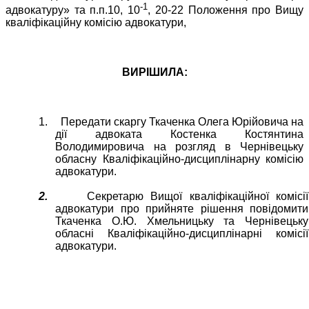
-1
адвокатуру» та п.п.10, 10
, 20-22 Положення про Вищу
кваліфікаційну комісію адвокатури,
ВИРІШИЛА:
1.
Передати скаргу Ткаченка Олега Юрійовича на
дії адвоката Костенка Костянтина
Володимировича на розгляд в Чернівецьку
обласну Кваліфікаційно-дисциплінарну комісію
адвокатури.
2.
Секретарю Вищої кваліфікаційної комісії
адвокатури про прийняте рішення повідомити
Ткаченка О.Ю. Хмельницьку та Чернівецьку
обласні Кваліфікаційно-дисциплінарні комісії
адвокатури.