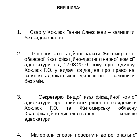
ВИРІШИЛА:
1.
Скаргу Хохлюк Ганни Олексіївни – залишити
без задоволення.
2.
Рішення атестаційної палати Житомирської
обласної Кваліфікаційно-дисциплінарної комісії
адвокатури від 12.08.2010 року про відмову
Хохлюк Г.О. у видачі свідоцтва про право на
заняття адвокатською діяльністю – залишити
без змін.
3.
Секретарю Вищої кваліфікаційної комісії
адвокатури про прийняте рішення повідомити
Хохлюк Г.О. та Житомирську обласну
Кваліфікаційно-дисциплінарну комісію
адвокатури.
4.
Матеріали справи повернути до регіональної