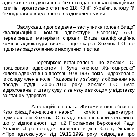
адвокатською діяльністю без складання кваліфікаційних
іспитів гарантовано статтею 118 КЗпП України, а тому їй
безпідставно відмовлено в задоволені заяви.
Заслухавши доповідача – заступника голови Вищої
кваліфікаційної комісії адвокатури Єзерську А.О.,
перевіривши матеріали справи, Вища кваліфікаційна
комісія адвокатури вважає, що скарга Хохлюк Г.О. не
підлягає задоволенню з наступних підстав.
Перевіркою встановлено, що Хохлюк Г.О.
працювала адвокатом і була членом Житомирської
колегії адвокатів на протязі 1978-1987 років. Відрахована
із складу членів колегії адвокатів у зв’язку із обранням на
посаду судді. 30.06.2010 року Хохлюк Г.О. була
відрахована із штату суду в зв’язку з виходом у відставку
за станом здоров’я.
Атестаційна палата Житомирської обласної
Кваліфікаційно-дисциплінарної комісії адвокатури,
відмовляючи Хохлюк Г.О. в задоволенні заяви зазначила,
що у відповідності до п.2 Постанови Верховної Ради
України «Про порядок введення в дію Закону України
«Про адвокатуру» від 19.12.1992 року, свідоцтва про