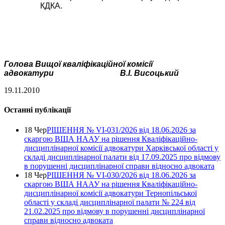
КДКА.
Голова Вищої кваліфікаційної комісії
адвокатури
В.І. Висоцький
19.11.2010
Останні публікації
18 Чер
РІШЕННЯ № VІ-031/2026 від 18.06.2026 за
скаргою ВША НААУ на рішення Кваліфікаційно-
дисциплінарної комісії адвокатури Харківської області у
складі дисциплінарної палати від 17.09.2025 про відмову
в порушенні дисциплінарної справи відносно адвоката
18 Чер
РІШЕННЯ № VІ-030/2026 від 18.06.2026 за
скаргою ВША НААУ на рішення Кваліфікаційно-
дисциплінарної комісії адвокатури Тернопільської
області у складі дисциплінарної палати № 224 від
21.02.2025 про відмову в порушенні дисциплінарної
справи відносно адвоката