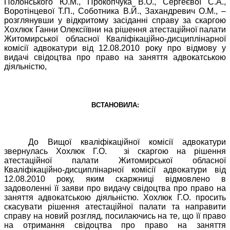
Полонського Ю.М., Прокопчука В.О., Сергеєвої С.А.,
Воротінцевої Т.П., Соботника В.Й., Захандревич О.М., –
розглянувши у відкритому засіданні справу за скаргою
Хохлюк Ганни Олексіївни на рішення атестаційної палати
Житомирської обласної Кваліфікаційно-дисциплінарної
комісії адвокатури від 12.08.2010 року про відмову у
видачі свідоцтва про право на заняття адвокатською
діяльністю,
ВСТАНОВИЛА:
До Вищої кваліфікаційної комісії адвокатури
звернулась Хохлюк Г.О.
зі скаргою на рішення
атестаційної палати Житомирської обласної
Кваліфікаційно-дисциплінарної комісії адвокатури від
12.08.2010 року, яким скаржниці відмовлено в
задоволенні її заяви про видачу свідоцтва про право на
заняття адвокатською діяльністю. Хохлюк Г.О. просить
скасувати рішення атестаційної палати та направити
справу на новий розгляд, посилаючись на те, що її право
на отримання свідоцтва про право на заняття