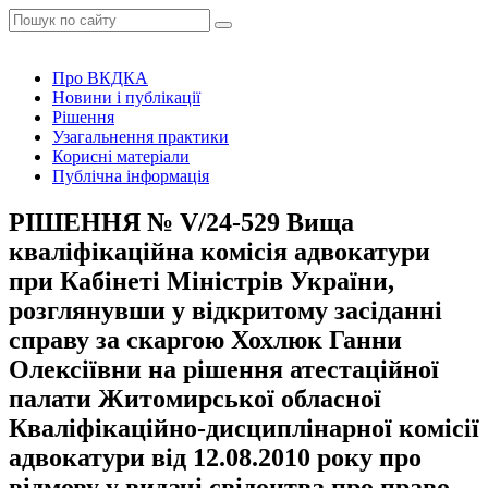
Про ВКДКА
Новини і публікації
Рішення
Узагальнення практики
Корисні матеріали
Публічна інформація
РІШЕННЯ № V/24-529 Вища
кваліфікаційна комісія адвокатури
при Кабінеті Міністрів України,
розглянувши у відкритому засіданні
справу за скаргою Хохлюк Ганни
Олексіївни на рішення атестаційної
палати Житомирської обласної
Кваліфікаційно-дисциплінарної комісії
адвокатури від 12.08.2010 року про
відмову у видачі свідоцтва про право