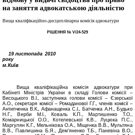
на заняття адвокатською діяльністю
Вища кваліфікаційно-дисциплінарна комісія адвокатури
РІШЕННЯ № V/24-529
19 листопада
2010
року
м.Київ
Вища кваліфікаційна комісія адвокатури при
Кабінеті Міністрів України в складі Голови комісії –
Висоцького В.І., заступника голови комісії – Єзерської
А.О., секретаря
комісії – Ромаданової Г.Г., членів комісії –
Антипченка В.К., Афанащенка С.І., Батченка А.Н.,
Будько
Н.Г., Верби М.І., Коваль К.П., Мартишенко Т.О.,
Комарницької О.О., Котелевської К.В., Луцюка П.С.,
Маргулян К.Г., Мельнікова О.А., Міщенка В.В., Мультяна
В.В., Павлишина Б.Я.,
Дем’яненко Т.Б., Паневіна В.О.,