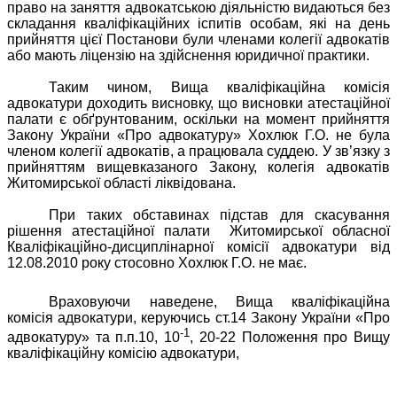
право на заняття адвокатською діяльністю видаються без
складання кваліфікаційних іспитів особам, які на день
прийняття цієї Постанови були членами колегії адвокатів
або мають ліцензію на здійснення юридичної практики.
Таким чином, Вища кваліфікаційна комісія
адвокатури доходить висновку, що висновки атестаційної
палати є обґрунтованим, оскільки на момент прийняття
Закону України «Про адвокатуру» Хохлюк Г.О. не була
членом колегії адвокатів, а працювала суддею. У зв’язку з
прийняттям вищевказаного Закону, колегія адвокатів
Житомирської області ліквідована.
При таких обставинах підстав для скасування
рішення атестаційної палати
Житомирської обласної
Кваліфікаційно-дисциплінарної комісії адвокатури від
12.08.2010 року стосовно Хохлюк Г.О. не має.
Враховуючи наведене, Вища кваліфікаційна
комісія адвокатури, керуючись ст.14 Закону України «Про
-1
адвокатуру» та п.п.10, 10
, 20-22 Положення про Вищу
кваліфікаційну комісію адвокатури,