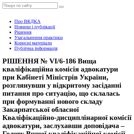
Про ВКДКА
Новини і публікації
Рішення
Узагальнення практики
Корисні матеріали
Публічна інформація
РІШЕННЯ № VІ/6-186 Вища
кваліфікаційна комісія адвокатури
при Кабінеті Міністрів України,
розглянувши у відкритому засіданні
питання про ситуацію, що склалась
при формуванні нового складу
Закарпатської обласної
Кваліфікаційно-дисциплінарної комісії
адвокатури, заслухавши доповідача –
Голову Вищої кваліфікаційної комісії