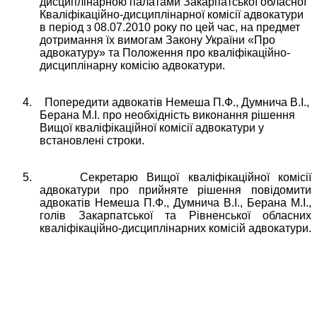
дисциплінарною палатами Закарпатської обласної
Кваліфікаційно-дисциплінарної комісії адвокатури
в період з 08.07.2010 року по цей час, на предмет
дотримання їх вимогам Закону України «Про
адвокатуру» та Положення про кваліфікаційно-
дисциплінарну комісію адвокатури.
4.
Попередити адвокатів Немеша П.Ф., Думнича В.І.,
Берана М.І. про необхідність виконання рішення
Вищої кваліфікаційної комісії адвокатури у
встановлені строки.
5.
Секретарю Вищої кваліфікаційної комісії
адвокатури про прийняте рішення повідомити
адвокатів Немеша П.Ф., Думнича В.І., Берана М.І.,
голів Закарпатської та Рівненської обласних
кваліфікаційно-дисциплінарних комісій адвокатури.