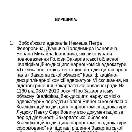
ВИРІШИЛА:
1.
Зобов’язати адвокатів Немеша Петра
Федоровича, Думнича Володимира Івановича,
Берана Михайла Івановича, які виконували
повноваження Голови Закарпатської обласної
Кваліфікаційно-дисциплінарної комісії адвокатури
VІ скликання, голів атестаційної та дисциплінарної
палат Закарпатської обласної
Кваліфікаційно-
дисциплінарної комісії адвокатури
VІ скликання, на
підставі рішення Закарпатської обласної ради №
1160 від 08.07.2010 року «Про Закарпатську
обласну Кваліфікаційно-дисциплінарну комісію
адвокатури» передати Голові Рівненської обласної
Кваліфікаційно-дисциплінарної комісії адвокатури
Луцюку Павлу Сергійовичу
всю документацію за
період діяльності
Закарпатської обласної
Кваліфікаційно-дисциплінарної комісії адвокатури
,
сформованої на підставі рішення Закарпатської