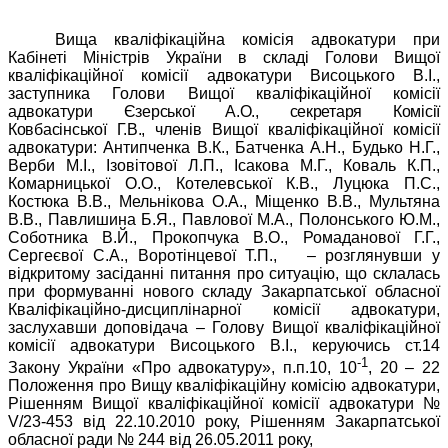
Вища кваліфікаційна комісія адвокатури при
Кабінеті Міністрів України в складі Голови Вищої
кваліфікаційної комісії адвокатури Висоцького В.І.,
заступника Голови Вищої кваліфікаційної комісії
адвокатури
Єзерської А.О., секретаря Комісії
Ковбасінської Г.В., членів
Вищої кваліфікаційної комісії
адвокатури: Антипченка В.К., Батченка А.Н., Будько Н.Г.,
Верби М.І., Ізовітової Л.П., Ісакова М.Г., Коваль К.П.,
Комарницької О.О., Котелевської К.В., Луцюка П.С.,
Костюка В.В., Мельнікова О.А., Міщенко В.В., Мультяна
В.В., Павлишина Б.Я., Павлової М.А., Полонського Ю.М.,
Соботника В.Й., Прокопчука В.О., Ромаданової Г.Г.,
Сергеєвої С.А., Воротінцевої Т.П.,
–
розглянувши у
відкритому засіданні питання про ситуацію, що склалась
при формуванні нового складу Закарпатської обласної
Кваліфікаційно-дисциплінарної комісії адвокатури,
заслухавши доповідача – Голову Вищої кваліфікаційної
комісії адвокатури Висоцького В.І., керуючись ст.14
-1
Закону України «Про адвокатуру», п.п.10, 10
, 20 – 22
Положення про Вищу кваліфікаційну комісію адвокатури,
Рішенням Вищої кваліфікаційної комісії адвокатури №
V/23-453 від 22.10.2010 року, Рішенням Закарпатської
обласної ради № 244 від 26.05.2011 року,