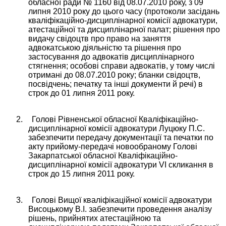
обласної ради № 1160 від 08.07.2010 року, з 09
липня 2010 року до цього часу (протоколи засідань
кваліфікаційно-дисциплінарної комісії адвокатури,
атестаційної та дисциплінарної палат; рішення про
видачу свідоцтв про право на заняття
адвокатською діяльністю та рішення про
застосування до адвокатів дисциплінарного
стягнення; особові справи адвокатів
, у тому числі
отримані до 08.07.2010 року; бланки свідоцтв,
посвідчень; печатку та інші документи й речі) в
строк до 01 липня 2011 року.
2.
Голові Рівненської обласної Кваліфікаційно-
дисциплінарної комісії адвокатури Луцюку П.С.
забезпечити передачу документації та печатки по
акту прийому-передачі новообраному Голові
Закарпатської обласної
Кваліфікаційно-
дисциплінарної комісії адвокатури
VІ скликання в
строк до 15 липня 2011 року.
3.
Голові Вищої кваліфікаційної комісії адвокатури
Висоцькому В.І. забезпечити проведення аналізу
рішень, прийнятих атестаційною та