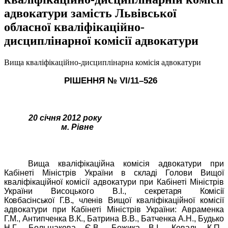
адвокатури замість Львівської
обласної кваліфікаційно-
дисциплінарної комісії адвокатури
Вища кваліфікаційно-дисциплінарна комісія адвокатури
РІШЕННЯ № VІ/
11
–
526
20 січня 2012 року
м. Р
івне
Вища кваліфікаційна комісія адвокатури при
Кабінеті Міністрів України в складі Голови Вищої
кваліфікаційної комісії адвокатури при Кабінеті Міністрів
України Висоцького В.І.,
секретаря Комісії
Ковбасінської Г.В., членів
Вищої кваліфікаційної комісії
адвокатури при Кабінеті Міністрів України: Авраменка
Г.М., Антипченка В.К., Батрина В.В., Батченка А.Н., Будько
Н.Г., Большакова Є.В., Божика В.І., Коваль К.П.,