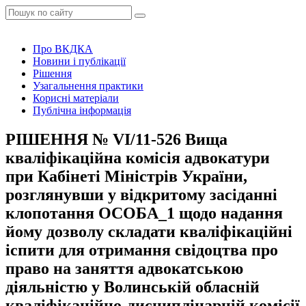
Про ВКДКА
Новини і публікації
Рішення
Узагальнення практики
Корисні матеріали
Публічна інформація
РІШЕННЯ № VІ/11-526 Вища
кваліфікаційна комісія адвокатури
при Кабінеті Міністрів України,
розглянувши у відкритому засіданні
клопотання ОСОБА_1 щодо надання
йому дозволу складати кваліфікаційні
іспити для отримання свідоцтва про
право на заняття адвокатською
діяльністю у Волинській обласній
кваліфікаційно-дисциплінарній комісії