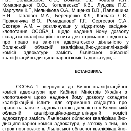
Комарницької О.О., Котелевської К.В., Луцюка П.С.,
Маргулян
К.Г., Мельнікова О.А., Міщенка В.В., Павлишина
Б.Я., Павлової М.А., Берещенко
К.Л., Квочака С.Є.,
Прокопчука В.О., Ромаданової Г.Г., Сергеєвої С.А.,
Скотаря А.М.
–
розглянувши у відкритому засіданні
клопотання ОСОБА_1 щодо надання йому дозволу
складати кваліфікаційні іспити для отримання свідоцтва
про право на заняття адвокатською діяльністю у
Волинській обласній кваліфікаційно-дисциплінарній
комісії адвокатури замість Львівської обласної
кваліфікаційно-дисциплінарної комісії адвокатури, –
ВСТАНОВИЛА:
ОСОБА_1 звернувся до Вищої кваліфікаційної
комісії адвокатури при Кабінеті Міністрів України з
клопотанням щодо надання йому дозволу складати
кваліфікаційні іспити для отримання свідоцтва про
право на заняття адвокатською діяльністю у Волинській
обласній
кваліфікаційно-дисциплінарній комісії
адвокатури замість Львівської обласної кваліфікаційно-
дисциплінарної комісії адвокатури, у зв’язку з тим, що
строк повноважень Львівської обласної кваліфікаційно-