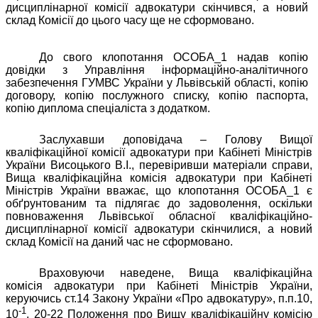
дисциплінарної комісії адвокатури скінчився, а новий
склад Комісії до цього часу ще не сформовано.
До свого клопотання ОСОБА_1 надав копію
довідки з Управління інформаційно-аналітичного
забезпечення ГУМВС України у Львівській області, копію
договору, копію послужного списку, копію паспорта,
копію диплома спеціаліста з додатком.
Заслухавши доповідача – Голову Вищої
кваліфікаційної комісії адвокатури при Кабінеті Міністрів
України Висоцького В.І., перевіривши матеріали справи,
Вища кваліфікаційна комісія адвокатури при Кабінеті
Міністрів України вважає, що клопотання ОСОБА_1 є
обґрунтованим та підлягає до задоволення, оскільки
повноваження Львівської обласної кваліфікаційно-
дисциплінарної комісії адвокатури скінчилися, а новий
склад Комісії на даний час не сформовано.
Враховуючи наведене, Вища кваліфікаційна
комісія адвокатури при Кабінеті Міністрів України,
керуючись ст.14 Закону України «Про адвокатуру», п.п.10,
-1
10
, 20-22 Положення про Вищу кваліфікаційну комісію