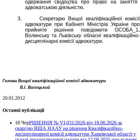
одержання свідоцтва про право на заняття
адвокатською діяльністю.
3.
Секретарю Вищої кваліфікаційної комісії
адвокатури при Кабінеті Міністрів України про
прийняте рішення повідомити ОСОБА_1,
Волинську та Львівську обласні кваліфікаційно-
дисциплінарні комісії адвокатури.
Голова Вищої кваліфікаційної комісії адвокатури
В.І. Висоцький
20.01.2012
Останні публікації
18 Чер
РІШЕННЯ № VІ-031/2026 від 18.06.2026 за
скаргою ВША НААУ на рішення Кваліфікаційно-
дисциплінарної комісії адвокатури Харківської області у
складі дисциплінарної палати від 17.09.2025 про відмову