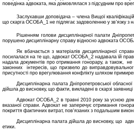
поведінка адвоката, яка домовлялася з підсудним про вр
Заслухавши доповідача – члена Вищої кваліфікацій
що скарга ОСОБА_1 не підлягає задоволенню у зв’язку з н
Рішенням голови дисциплінарної палати Дніпропет
порушено дисциплінарну справу відносно адвоката ОСОБ
Як вбачається з матеріалів дисциплінарної справи
посилалася на те що, адвокат ОСОБА_2 надавала їй правов
надала документів про отримання гонорару, а також,
не 
законних
інтересів, що призвело до виправдовувального
присутності про врегулювання конфлікту шляхом примире
Дисциплінарна палата Дніпропетровської обласної 
дійшла до висновку, що факти, викладені в скарзі заявни
Адвокат ОСОБА_2 в травні 2010 року за усною домо
вказаної справи. Адвокат не заперечує отримання гонорар
покриття фактичних витрат, пов’язаних з подальшим вико
Дисциплінарна палата дійшла до висновку, що
адв
етики.