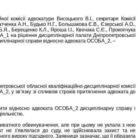
ної комісії адвокатури Висоцького В.І.,
секретаря Комісії
тченка А.Н., Будько Н.Г., Большакова Є.В., Єзерської А.О.,
 Б.Я., Берещенко
К.Л., Яроша І.І., Квочака С.Є., Прокопчука
А_1 на рішення дисциплінарної палати Дніпропетровської
сциплінарної справи відносно адвоката ОСОБА_2, –
етровської обласної кваліфікаційно-дисциплінарної комісії
2, у зв’язку зі спливом строків притягнення адвоката до
ити відносно адвоката ОСОБА_2 дисциплінарну справу і
іяльністю.
риватного обвинувачення, але при цьому не уклала з нею
т не з’являлася до суду, не здійснювала захист та не
ного вироку підсудного. Заявниця зазначає, що її образила