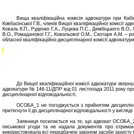
Вища кваліфікаційна комісія адвокатури при Кабін
Ковбасінської Г.В., членів
Вищої кваліфікаційної комісії адв
Коваль К.П., Руденко Г.А., Луцюка П.С., Дембіцького В.О.
В.О., Ромаданової Г.Г., Ковальової О.М., Скотаря А.М.
–
ро
обласної кваліфікаційно-дисциплінарної комісії адвокату
До Вищої кваліфікаційної комісії адвокатури зверн
адвокатури № 146-11/ДПР від 01 листопада 2011 року про
дисциплінарної відповідальності.
ОСОБА_1 не погоджується з прийнятим дисципліна
притягнути її до дисциплінарної відповідальності у вигля
Заявниця посилається на те, що адвокат ОСОБА_2 
письмової угоди та не надала документів про отриман
використовувала всі передбачені законом засоби захисту ї