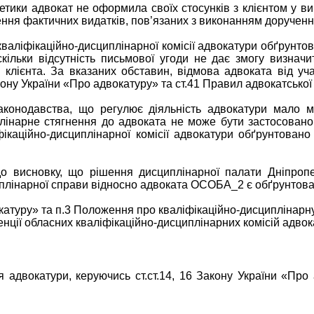
 етики адвокат не оформила своїх стосунків з клієнтом у в
ення фактичних видатків, пов’язаних з виконанням дорученн
кваліфікаційно-дисциплінарної комісії адвокатури обґрунт
кільки відсутність письмової угоди не дає змогу визначи
 клієнта. За вказаних обставин, відмова адвоката від уч
ну України «Про адвокатуру» та ст.41 Правил адвокатської 
конодавства, що регулює діяльність адвокатури мало м
лінарне стягнення до адвоката не може бути застосовано 
фікаційно-дисциплінарної комісії адвокатури обґрунтован
о висновку, що рішення дисциплінарної палати Дніпропетр
циплінарної справи відносно адвоката ОСОБА_2 є обґрунтов
окатуру» та п.3 Положення про кваліфікаційно-дисциплінарн
енції обласних кваліфікаційно-дисциплінарних комісій адвок
 адвокатури, керуючись ст.ст.14, 16 Закону України «Про