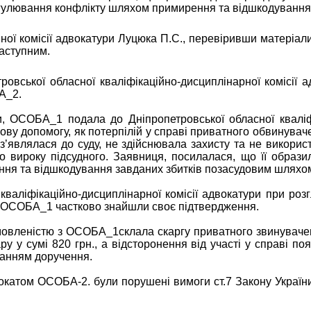
егулювання конфлікту шляхом примирення та відшкодування
ної комісії адвокатури Луцюка
П.С., перевіривши матеріали
аступним.
ровської обласної кваліфікаційно-дисциплінарної комісії
А_2.
, ОСОБА_1 подала до Дніпропетровської обласної кваліфік
у допомогу, як потерпілій у справі приватного обвинуваче
з’являлася до суду, не здійснювала захисту та не використ
 вироку підсудного. Заявниця, посилалася, що її образил
ння та відшкодування завданих збитків позасудовим шляхо
кваліфікаційно-дисциплінарної комісії адвокатури при ро
ці ОСОБА_1 частково знайшли своє підтвердження.
вленістю з ОСОБА_1склала скаргу приватного звинувачення
у у сумі 820 грн., а відсторонення від участі у справі по
нанням доручення.
окатом ОСОБА-2. були порушені вимоги ст.7 Закону України 