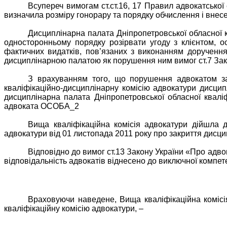
Всупереч вимогам ст.ст.16, 17 Правил адвокатської
визначила розміру гонорару та порядку обчислення і внес
Дисциплінарна палата Дніпропетровської обласної 
односторонньому порядку розірвати угоду з клієнтом, ос
фактичних видатків, пов’язаних з виконанням доручення
дисциплінарною палатою як порушення ним вимог ст.7 Зако
З врахуванням того, що порушення адвокатом за
кваліфікаційно-дисциплінарну комісію адвокатури дисцип
дисциплінарна палата Дніпропетровської обласної квалі
адвоката ОСОБА_2
Вища кваліфікаційна комісія адвокатури дійшла д
адвокатури від 01 листопада 2011 року про закриття дис
Відповідно до вимог ст.13 Закону України «Про адв
відповідальність адвокатів віднесено до виключної компет
Враховуючи наведене, Вища кваліфікаційна комісія
кваліфікаційну комісію адвокатури, –