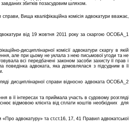
 завданих збитків позасудовим шляхом.
 справи, Вища кваліфікаційна комісія адвокатури вважає,
 адвокатури від 19 жовтня 2011 року за скаргою ОСОБА_1
аційно-дисциплінарної комісії адвокатури скаргу в якій
ння, але при цьому не уклала з нею письмової угоди та не
овувала всі передбачені законом засоби захисту її прав і
а поведінка адвоката, яка домовлялася з підсудним в її
м.
згляді дисциплінарної справи відносно адвоката ОСОБА_2
 в її інтересах та приймала участь в судовому розгляді
яснює відмовою клієнта від сплати коштів необхідних
для
«Про адвокатуру» та ст.ст.16, 17, 41 Правил адвокатської