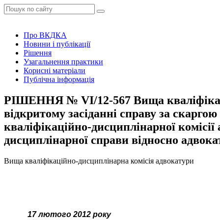
Про ВКДКА
Новини і публікації
Рішення
Узагальнення практики
Корисні матеріали
Публічна інформація
РІШЕННЯ № VІ/12-567 Вища кваліфікаці
відкритому засіданні справу за скарго
кваліфікаційно-дисциплінарної комісії 
дисциплінарної справи відносно адво
Вища кваліфікаційно-дисциплінарна комісія адвокатури
17 лютого 2012 року