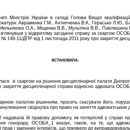
еті Міністрів України в складі Голови Вищої кваліфікацій
окатури: Авраменка Г.М., Антипченка В.К., Герасько Л.Ю., Ба
, Мельнікова О.А., Міщенка В.В., Мультяна В.В., Павлишина
зглянувши у відкритому засіданні справу за скаргою ОСОБ
ри № 146-11/ДПР від 1 листопада 2011 року про закриття ди
ВСТАНОВИЛА:
улася
зі скаргою на рішення дисциплінарної палати Дніпроп
 закриття дисциплінарної справи відносно адвоката ОСОБА_
рною палатою рішенням, просить скасувати його, поруш
ді анулювання свідоцтва про право на заняття адвокатською д
надавала їй правову допомогу, як потерпілій у справі п
ня гонорару. ОСОБА_1 вказує, також, на те, що адвока
ї прав і законних інтересів, що призвело до виправдовуваль