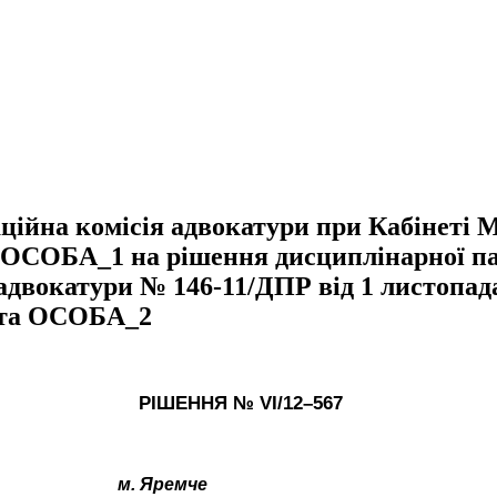
йна комісія адвокатури при Кабінеті Мі
ю ОСОБА_1 на рішення дисциплінарної па
адвокатури № 146-11/ДПР від 1 листопад
ката ОСОБА_2
РІШЕННЯ № VІ/
12
–
567
м. Яремче