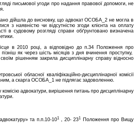
игляді письмової угоди про надання правової допомоги, не
я.
овано дійшла до висновку, що адвокат ОСОБА_2 не могла в
тися з наявністю чи відсутністю згоди клієнта на оплату
асті в судовому розгляді справи обґрунтовано визначена
етики.
ісце в 2010 році, а відповідно до п.34 Положення про
пізніш як через шість місяців з дня вчинення проступку,
о своїм рішенням закрила дисциплінарну справу відносно
овської обласної кваліфікаційно-дисциплінарної комісії
аним, а скарга ОСОБА_1 не підлягає задоволенню.
у комісію адвокатури, вирішення питань про дисциплінарну
атури.
1
1
 адвокатуру» та
п.п.10-10
, 20- 23
Положення про Вищу