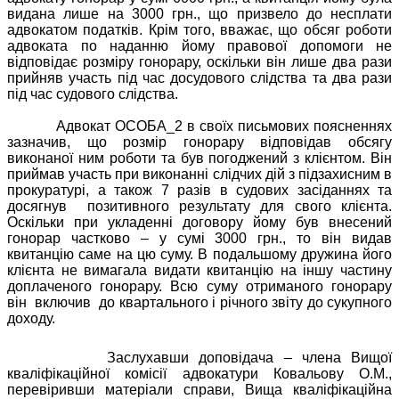
видана лише на 3000 грн., що призвело до несплати
адвокатом податків. Крім того, вважає, що обсяг роботи
адвоката по наданню йому правової допомоги не
відповідає розміру гонорару, оскільки він лише два рази
прийняв участь під час досудового слідства та два рази
під час судового слідства.
Адвокат ОСОБА_2 в своїх письмових поясненнях
зазначив, що розмір гонорару відповідав обсягу
виконаної ним роботи та був погоджений з клієнтом. Він
приймав участь при виконанні слідчих дій з підзахисним в
прокуратурі, а також 7 разів в судових засіданнях та
досягнув
позитивного результату для свого клієнта.
Оскільки при укладенні договору йому був внесений
гонорар частково – у сумі 3000 грн., то він видав
квитанцію саме на цю суму. В подальшому дружина його
клієнта не вимагала видати квитанцію на іншу частину
доплаченого гонорару. Всю суму отриманого гонорару
він
включив
до квартального і річного звіту до сукупного
доходу.
Заслухавши доповідача – члена Вищої
кваліфікаційної комісії адвокатури Ковальову О.М.,
перевіривши матеріали справи, Вища кваліфікаційна