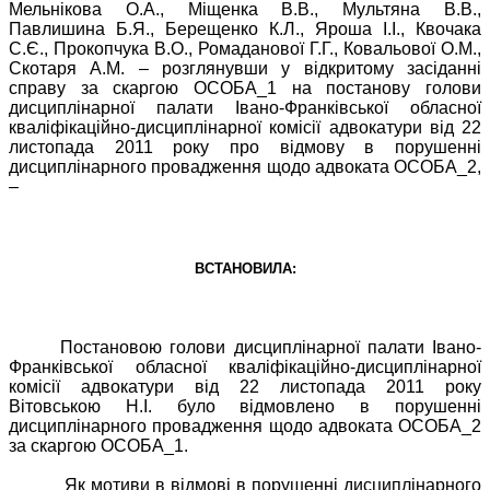
Мельнікова О.А., Міщенка В.В., Мультяна В.В.,
Павлишина Б.Я., Берещенко
К.Л., Яроша І.І., Квочака
С.Є., Прокопчука В.О., Ромаданової Г.Г., Ковальової О.М.,
Скотаря А.М.
–
розглянувши у відкритому засіданні
справу за скаргою ОСОБА_1 на постанову голови
дисциплінарної палати Івано-Франківської обласної
кваліфікаційно-дисциплінарної комісії адвокатури від 22
листопада 2011 року про відмову в порушенні
дисциплінарного провадження щодо адвоката ОСОБА_2,
–
ВСТАНОВИЛА:
Постановою голови дисциплінарної палати Івано-
Франківської обласної кваліфікаційно-дисциплінарної
комісії адвокатури від 22 листопада 2011 року
Вітовською
Н.І. було відмовлено в порушенні
дисциплінарного провадження
щодо
адвоката ОСОБА_
2
за скаргою ОСОБА_1.
Як мотиви в відмові в порушенні дисциплінарного