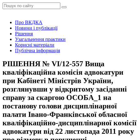
Про ВКДКА
Новини і публікації
Рішення
Узагальнення практики
Корисні матеріали
Публічна інформація
РІШЕННЯ № VІ/12-557 Вища
кваліфікаційна комісія адвокатури
при Кабінеті Міністрів України,
розглянувши у відкритому засіданні
справу за скаргою ОСОБА_1 на
постанову голови дисциплінарної
палати Івано-Франківської обласної
кваліфікаційно-дисциплінарної комісії
адвокатури від 22 листопада 2011 року
про відмову в порушенні