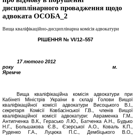
дисциплінарного провадження щодо
адвоката ОСОБА_2
Вища кваліфікаційно-дисциплінарна комісія адвокатури
РІШЕННЯ № VІ/
12
–
557
17 лютого 2012
року
м.
Яремче
Вища кваліфікаційна комісія адвокатури при
Кабінеті Міністрів України в складі Голови Вищої
кваліфікаційної комісії адвокатури Висоцького В.І.,
секретаря Комісії Ковбасінської Г.В., членів
Вищої
кваліфікаційної комісії адвокатури: Авраменка Г.М.,
Антипченка В.К., Герасько Л.Ю., Батченка А.Н., Будько
Н.Г., Большакова Є.В., Єзерської А.О., Коваль К.П.,
Руденко Г.А., Луцюка П.С., Дембіцького В.О.,