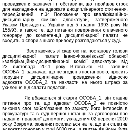
провадження зазначені ті обставини, що
пройшов строк
для накладення на адвоката дисциплінарного стягнення,
передбачений
п.34 Положення про кваліфікаційно-
дисциплінарну комісію адвокатури
, затвердженого
Указом Президента України від 5 травня 1993 року №
155/93
, а також те, що питання повернення сплаченого
гонорару до компетенції дисциплінарної палати не
входить, а спори з цього приводу розглядаються у суді.
Звертаючись зі скаргою на постанову голови
дисциплінарної
палати Івано-Франківської обласної
кваліфікаційно-дисциплінарної комісії адвокатури від
22 листопада 2011 року Вітовської Н.І., заявник
ОСОБА_1
зазначає, що не згоден з постановою, просить
порушити дисциплінарне провадження відносно
адвоката ОСОБА_2. та накласти на нього штраф за
ухилення від сплати податків.
Як вбачається зі скарги ОСОБА_1, він ставив
питання про те, що адвокат ОСОБА_2 не повністю
виконав свої зобов’язання по захисту його інтересів в
прокуратурі та в суді першої інстанції за договором про
надання правової допомоги, укладеним 02 вересня 2010
року. Зокрема, заявник посилається на те, що він сплатив
адвокату гонорар у сумі 6000 грн., а квитанція йому була