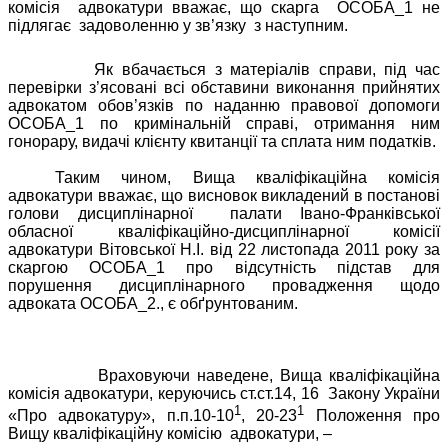
комісія
адвокатури вважає, що скарга
ОСОБА_1 не
підлягає
задоволенню у зв’язку
з наступним.
Як вбачається з матеріалів справи, під час
перевірки з’ясовані всі обставини виконання прийнятих
адвокатом обов’язків по наданню правової допомоги
ОСОБА_1 по кримінальній справі, отримання ним
гонорару, видачі клієнту квитанції та сплата ним податків.
Таким чином, Вища кваліфікаційна комісія
адвокатури вважає, що висновок викладений в постанові
голови дисциплінарної
палати Івано-Франківської
обласної кваліфікаційно-дисциплінарної комісії
адвокатури Вітовської Н.І. від 22 листопада 2011
року за
скаргою ОСОБА_1 про відсутність підстав для
порушення дисциплінарного провадження щодо
адвоката ОСОБА_2
.,
є обґрунтованим.
Враховуючи наведене, Вища кваліфікаційна
комісія адвокатури, керуючись ст.ст.14, 16
Закону України
1
1
«Про адвокатуру», п.п.10-10
, 20-23
Положення про
Вищу кваліфікаційну комісію
адвокатури, –