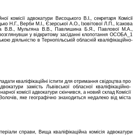
ної комісії адвокатури Висоцького В.І.,
секретаря Комісії
о Н.Г., Верби М.І., Єзерської А.О., Ізовітової Л.П., Ісакова
ка В.В., Мультяна В.В., Павлишина
Б.Я., Павлової М.А.,
озглянувши у відкритому засіданні клопотання ОСОБА_1
кою діяльністю в Тернопільській обласній кваліфікаційно-
адати кваліфікаційні іспити для отримання свідоцтва про
двокатури замість Львівської обласної кваліфікаційно-
нарної комісії адвокатури скінчився, а новий склад Комісії
Золочів, яке географічно знаходиться недалеко від міста
теріали справи, Вища кваліфікаційна комісія адвокатури