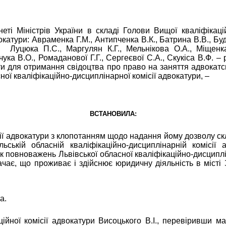
еті Міністрів України в складі Голови Вищої кваліфікацій
катури: Авраменка Г.М., Антипченка В.К., Батрина В.В., Будьк
,
Луцюка
П.С., Маргулян К.Г., Мельнікова О.А., Міщен
ука В.О., Ромаданової Г.Г., Сергеєвої С.А., Скукіса В.Ф.
–
р
и для отримання свідоцтва про право на заняття адвокатсь
ної кваліфікаційно-дисциплінарної комісії адвокатури, –
ВСТАНОВИЛА:
ї адвокатури з клопотанням щодо надання йому дозволу скл
ській обласній кваліфікаційно-дисциплінарній комісії а
рок повноважень Львівської
обласної кваліфікаційно-дисциплі
чає, що проживає і здійснює юридичну діяльність в місті 
а.
йної комісії адвокатури Висоцького В.І., перевіривши ма