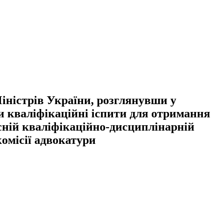
ністрів України, розглянувши у
 кваліфікаційні іспити для отримання
сній кваліфікаційно-дисциплінарній
комісії адвокатури