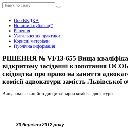
Про ВКДКА
Новини і публікації
Рішення
Узагальнення практики
Корисні матеріали
Публічна інформація
РІШЕННЯ № VІ/13-655 Вища кваліфікаці
відкритому засіданні клопотання ОСОБ
свідоцтва про право на заняття адвока
комісії адвокатури замість Львівської 
Вища кваліфікаційно-дисциплінарна комісія адвокатури
30 березня 2012 року