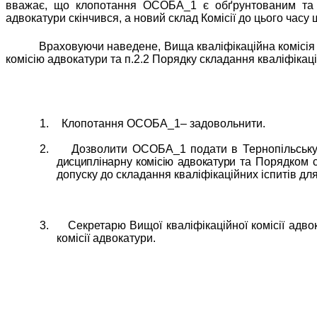
вважає, що клопотання ОСОБА_1 є обґрунтованим та п
адвокатури скінчився, а новий склад Комісії до цього час
Враховуючи наведене, Вища кваліфікаційна комісія а
комісію адвокатури та п.2.2 Порядку складання кваліфікаці
1.
Клопотання ОСОБА_1– задовольнити.
2.
Дозволити ОСОБА_1 подати в Тернопільську
дисциплінарну комісію адвокатури
та Порядком ск
допуску до складання кваліфікаційних іспитів дл
3.
Секретарю Вищої кваліфікаційної комісії адв
комісії адвокатури.