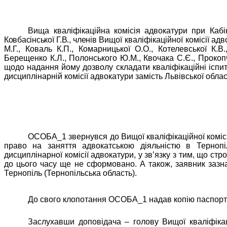
Вища кваліфікаційна комісія адвокатури при Кабін
Ковбасінської Г.В., членів
Вищої кваліфікаційної комісії адво
М.Г., Коваль К.П., Комарницької О.О., Котелевської К.В.
Берещенко
К.Л., Полонського Ю.М., Квочака С.Є., Прокопч
щодо надання йому дозволу складати кваліфікаційні іспит
дисциплінарній комісії адвокатури замість Львівської облас
ОСОБА_1 звернувся до Вищої кваліфікаційної комісі
право на заняття адвокатською діяльністю в Тернопіль
дисциплінарної комісії адвокатури, у зв’язку з тим, що ст
до цього часу ще не сформовано. А також, заявник зазна
Тернопіль (Тернопільська область).
До свого клопотання ОСОБА_1 надав копію паспорт
Заслухавши доповідача – голову Вищої кваліфікаці