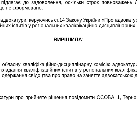
ідлягає до задоволення, оскільки строк повноважень Л
у ще не сформовано.
двокатури, керуючись ст.14 Закону України «Про адвокатуру
йних іспитів у регіональних кваліфікаційно-дисциплінарних 
ВИРІШИЛА:
 обласну
кваліфікаційно-дисциплінарну комісію адвокату
ладання кваліфікаційних іспитів у регіональних кваліфік
я одержання свідоцтва про право на заняття адвокатською д
окатури про прийняте рішення повідомити ОСОБА_1, Тернопі