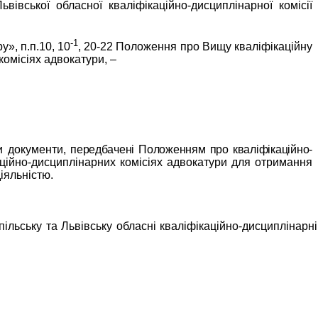
ьвівської
обласної кваліфікаційно-дисциплінарної комісії
-1
», п.п.10, 10
, 20-22 Положення про Вищу кваліфікаційну
комісіях адвокатури, –
ри документи,
передбачені Положенням про кваліфікаційно-
аційно-дисциплінарних комісіях адвокатури для отримання
іяльністю.
льську та Львівську обласні кваліфікаційно-дисциплінарні