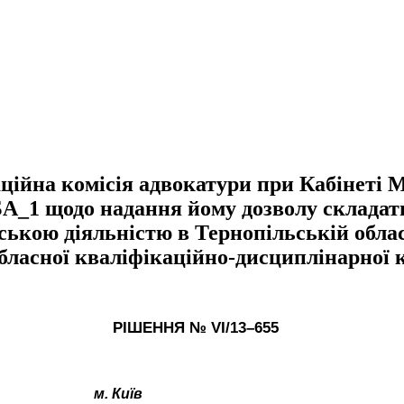
йна комісія адвокатури при Кабінеті Мі
А_1 щодо надання йому дозволу складати
тською діяльністю в Тернопільській обла
обласної кваліфікаційно-дисциплінарної 
РІШЕННЯ № VІ/
1
3
–
6
55
м. Київ