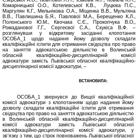
Комарницької О.О., Котелевської К.В.,
Луцюка
П.С.,
Маргулян К.Г., Мельнікова О.А., Міщенка В.В., Мультяна
В.В., Павлишина
Б.Я., Павлової М.А., Берещенко
К.Л.,
Полонського Ю.М., Квочака С.Є., Прокопчука В.О.,
Ромаданової Г.Г., Сергеєвої С.А., Скукіса В.Ф.
–
розглянувши у відкритому засіданні клопотання
ОСОБА_1 щодо надання йому дозволу складати
кваліфікаційні іспити для отримання свідоцтва про право
на заняття адвокатською діяльністю в Волинській
обласній кваліфікаційно-дисциплінарній комісії
адвокатури замість Львівської обласної кваліфікаційно-
дисциплінарної комісії адвокатури, –
ВСТАНОВИЛА:
ОСОБА_1 звернувся до Вищої кваліфікаційної
комісії адвокатури з клопотанням щодо надання йому
дозволу складати кваліфікаційні іспити для отримання
свідоцтва про право на заняття адвокатською діяльністю
в Волинській обласній
кваліфікаційно-дисциплінарній
комісії адвокатури замість Львівської обласної
кваліфікаційно-дисциплінарної комісії адвокатури, у
зв’язку з тим, що строк повноважень Львівської
обласної