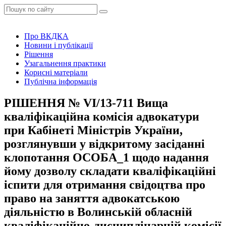
Про ВКДКА
Новини і публікації
Рішення
Узагальнення практики
Корисні матеріали
Публічна інформація
РІШЕННЯ № VІ/13-711 Вища
кваліфікаційна комісія адвокатури
при Кабінеті Міністрів України,
розглянувши у відкритому засіданні
клопотання ОСОБА_1 щодо надання
йому дозволу складати кваліфікаційні
іспити для отримання свідоцтва про
право на заняття адвокатською
діяльністю в Волинській обласній
кваліфікаційно-дисциплінарній комісії