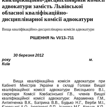
адвокатури замість Львівської
обласної кваліфікаційно-
дисциплінарної комісії адвокатури
Вища кваліфікаційно-дисциплінарна комісія адвокатури
РІШЕННЯ № VІ/
13
–
711
30 березня 2012
року
м.
Київ
Вища кваліфікаційна комісія адвокатури при
Кабінеті Міністрів України в складі Голови Вищої
кваліфікаційної комісії адвокатури Висоцького В.І.,
секретаря Комісії Ковбасінської Г.В., членів
Вищої
кваліфікаційної комісії адвокатури: Авраменка Г.М.,
Антипченка В.К., Батрина В.В., Будько Н.Г., Верби М.І.,
Єзерської А.О., Ізовітової Л.П., Ісакова М.Г., Коваль К.П.,