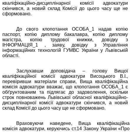
кваліфікаційно-дисциплінарної комісії адвокатури
скінчився, а новий склад Комісії до цього часу ще не
сформовано.
До свого клопотання ОСОБА_1 надав копію
паспорт, копію диплому бакалавра, копію диплому
магістра, копію трудової книжки, довідку з
ІНФОРМАЦІЯ_1 , заяву, довідку з Управління
інформаційних технологій ГУМВС України у Львівській
області.
Заслухавши доповідача – голову Вищої
кваліфікаційної комісії адвокатури Висоцького В.І.,
перевіривши матеріали справи, Вища кваліфікаційна
комісія адвокатури вважає, що клопотання ОСОБА_1 є
обґрунтованим та підлягає до задоволення, оскільки
строк повноважень Львівської
обласної кваліфікаційно-
дисциплінарної комісії адвокатури скінчився, а новий
склад Комісії до цього часу ще не сформовано.
Враховуючи наведене, Вища кваліфікаційна
комісія адвокатури, керуючись ст.14 Закону України «Про