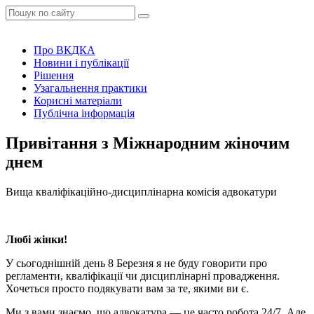
Про ВКДКА
Новини і публікації
Рішення
Узагальнення практики
Корисні матеріали
Публічна інформація
Привітання з Міжнародним жіночим
днем
Вища кваліфікаційно-дисциплінарна комісія адвокатури
Любі жінки!
У сьогоднішній день 8 Березня я не буду говорити про
регламенти, кваліфікації чи дисциплінарні провадження.
Хочеться просто подякувати вам за те, якими ви є.
Ми з вами знаємо, що адвокатура — це часто робота 24/7. Але