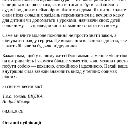
я щиро захоплююся тим, як ви встигаєте бути залізними в
судах і водночас неймовірно ніжними вдома. Як ви знаходите
сили після складних засідань перемикатися на вечірню казку
для дитини чи допомагати з уроками, навчаючи своїх дітей
головному — справедливості та вмінню стояти на своєму.
Саме ви вчите молоде покоління не просто знати закон, а
відчувати правду серцем. Це виховання власною гідністю, яке
важить більше за будь-які підручники.
Бажаю вам, щоб у вашому житті було якомога менше «іспитів»
на витривалість і якомога більше моментів, коли можна просто
побути собою — коханою, спокійною і щасливою. Нехай ваша
внутрішня сила завжди знаходить вихід у теплих обіймах
рідних.
Зі святом весни вас!
Т.в.о. голови ВКДКА
Андрій Місяць
08.03.2026
Останні публікації