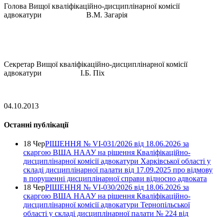
Голова Вищої кваліфікаційно-дисциплінарної комісії
адвокатури В.М. Загарія
Секретар Вищої кваліфікаційно-дисциплінарної комісії
адвокатури І.Б. Піх
04.10.2013
Останні публікації
18 Чер
РІШЕННЯ № VІ-031/2026 від 18.06.2026 за
скаргою ВША НААУ на рішення Кваліфікаційно-
дисциплінарної комісії адвокатури Харківської області у
складі дисциплінарної палати від 17.09.2025 про відмову
в порушенні дисциплінарної справи відносно адвоката
18 Чер
РІШЕННЯ № VІ-030/2026 від 18.06.2026 за
скаргою ВША НААУ на рішення Кваліфікаційно-
дисциплінарної комісії адвокатури Тернопільської
області у складі дисциплінарної палати № 224 від