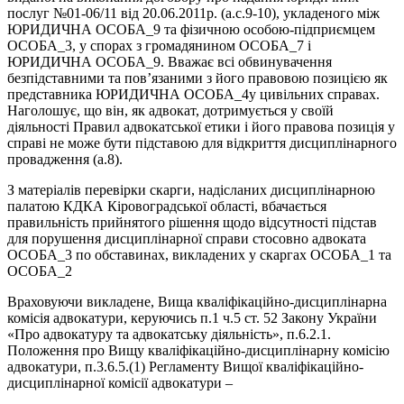
послуг №01-06/11 від 20.06.2011р. (а.с.9-10), укладеного між
ЮРИДИЧНА ОСОБА_9 та фізичною особою-підприємцем
ОСОБА_3, у спорах з громадянином ОСОБА_7 і
ЮРИДИЧНА ОСОБА_9. Вважає всі обвинувачення
безпідставними та пов’язаними з його правовою позицією як
представника ЮРИДИЧНА ОСОБА_4у цивільних справах.
Наголошує, що він, як адвокат, дотримується у своїй
діяльності Правил адвокатської етики і його правова позиція у
справі не може бути підставою для відкриття дисциплінарного
провадження (а.8).
З матеріалів перевірки скарги, надісланих дисциплінарною
палатою КДКА Кіровоградської області, вбачається
правильність прийнятого рішення щодо відсутності підстав
для порушення дисциплінарної справи стосовно адвоката
ОСОБА_3 по обставинах, викладених у скаргах ОСОБА_1 та
ОСОБА_2
Враховуючи викладене, Вища кваліфікаційно-дисциплінарна
комісія адвокатури, керуючись п.1 ч.5 ст. 52 Закону України
«Про адвокатуру та адвокатську діяльність», п.6.2.1.
Положення про Вищу кваліфікаційно-дисциплінарну комісію
адвокатури, п.3.6.5.(1) Регламенту Вищої кваліфікаційно-
дисциплінарної комісії адвокатури –