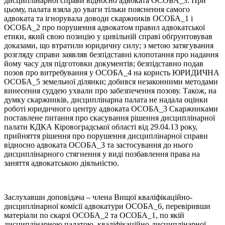
дисциплінарної справи відносно адвоката ОСОБА_3. При
цьому, палата взяла до уваги тільки пояснення самого
адвоката та ігнорувала доводи скаржників ОСОБА_1 і
ОСОБА_2 про порушення адвокатом правил адвокатської
етики, який свою позицію у цивільній справі обґрунтовував
доказами, що втратили юридичну силу; з метою затягування
розгляду справи заявляв безпідставні клопотання про надання
йому часу для підготовки документів; безпідставно подав
позов про витребування у ОСОБА_4 на користь ЮРИДИЧНА
ОСОБА_5 земельної ділянки; добився незаконними методами
винесення суддею ухвали про забезпечення позову. Також, на
думку скаржників, дисциплінарна палата не надала оцінки
роботі юридичного центру адвоката ОСОБА_3 Скаржниками
поставлене питання про скасування рішення дисциплінарної
палати КДКА Кіровоградської області від 29.04.13 року,
прийняття рішення про порушення дисциплінарної справи
відносно адвоката ОСОБА_3 та застосування до нього
дисциплінарного стягнення у виді позбавлення права на
заняття адвокатською діяльністю.
Заслухавши доповідача – члена Вищої кваліфікаційно-
дисциплінарної комісії адвокатури ОСОБА_6, перевіривши
матеріали по скарзі ОСОБА_2 та ОСОБА_1, по якій
дисциплінарною палатою кваліфікаційно-дисциплінарної