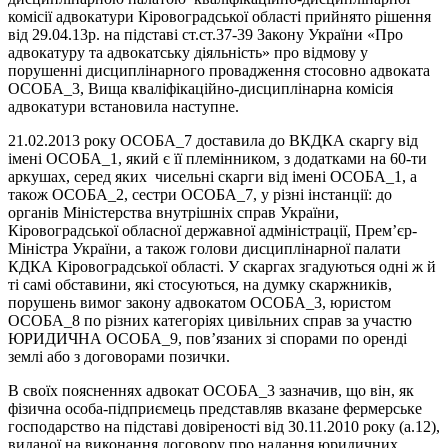
комісії адвокатури Кіровоградської області прийнято рішення
від 29.04.13р. на підставі ст.ст.37-39 Закону України «Про
адвокатуру та адвокатську діяльність» про відмову у
порушенні дисциплінарного провадження стосовно адвоката
ОСОБА_3, Вища кваліфікаційно-дисциплінарна комісія
адвокатури встановила наступне.
21.02.2013 року ОСОБА_7 доставила до ВКДКА скаргу від
імені ОСОБА_1, який є її племінником, з додатками на 60-ти
аркушах, серед яких чисельні скарги від імені ОСОБА_1, а
також ОСОБА_2, сестри ОСОБА_7, у різні інстанції: до
органів Міністерства внутрішніх справ України,
Кіровоградської обласної державної адміністрації, Прем’єр-
Міністра України, а також голови дисциплінарної палати
КДКА Кіровоградської області. У скаргах згадуються одні ж й
ті самі обставини, які стосуються, на думку скаржників,
порушень вимог закону адвокатом ОСОБА_3, юристом
ОСОБА_8 по різних категоріях цивільних справ за участю
ЮРИДИЧНА ОСОБА_9, пов’язаних зі спорами по оренді
землі або з договорами позички.
В своїх поясненнях адвокат ОСОБА_3 зазначив, що він, як
фізична особа-підприємець представляв вказане фермерське
господарство на підставі довіреності від 30.11.2010 року (а.12),
виданої на виконання договору про надання юридичних