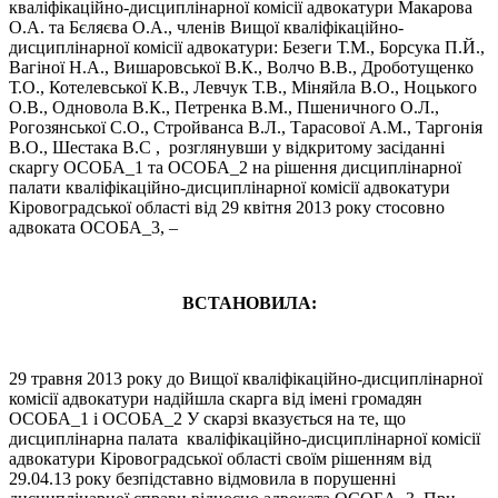
кваліфікаційно-дисциплінарної комісії адвокатури Макарова
О.А. та Бєляєва О.А., членів Вищої кваліфікаційно-
дисциплінарної комісії адвокатури: Безеги Т.М., Борсука П.Й.,
Вагіної Н.А., Вишаровської В.К., Волчо В.В., Дроботущенко
Т.О., Котелевської К.В., Левчук Т.В., Міняйла В.О., Ноцького
О.В., Одновола В.К., Петренка В.М., Пшеничного О.Л.,
Рогозянської С.О., Стройванса В.Л., Тарасової А.М., Таргонія
В.О., Шестака В.С , розглянувши у відкритому засіданні
скаргу ОСОБА_1 та ОСОБА_2 на рішення дисциплінарної
палати кваліфікаційно-дисциплінарної комісії адвокатури
Кіровоградської області від 29 квітня 2013 року стосовно
адвоката ОСОБА_3, –
ВСТАНОВИЛА:
29 травня 2013 року до Вищої кваліфікаційно-дисциплінарної
комісії адвокатури надійшла скарга від імені громадян
ОСОБА_1 і ОСОБА_2 У скарзі вказується на те, що
дисциплінарна палата кваліфікаційно-дисциплінарної комісії
адвокатури Кіровоградської області своїм рішенням від
29.04.13 року безпідставно відмовила в порушенні