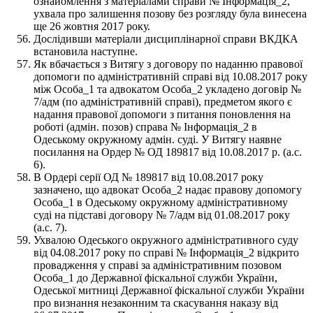
ознайомлення з матеріалами справи № Інформація_2,
ухвала про залишення позову без розгляду була винесена
ще 26 жовтня 2017 року.
Дослідивши матеріали дисциплінарної справи ВКДКА
встановила наступне.
Як вбачається з Витягу з договору по наданню правової
допомоги по адміністративній справі від 10.08.2017 року
між Особа_1 та адвокатом Особа_2 укладено договір №
7/адм (по адміністративній справі), предметом якого є
надання правової допомоги з питання поновлення на
роботі (адмін. позов) справа № Інформація_2 в
Одеському окружному адмін. суді. У Витягу наявне
посилання на Ордер № ОД 189817 від 10.08.2017 р. (а.с.
6).
В Ордері серії ОД № 189817 від 10.08.2017 року
зазначено, що адвокат Особа_2 надає правову допомогу
Особа_1 в Одеському окружному адміністративному
суді на підставі договору № 7/адм від 01.08.2017 року
(а.с. 7).
Ухвалою Одеського окружного адміністративного суду
від 04.08.2017 року по справі № Інформація_2 відкрито
провадження у справі за адміністративним позовом
Особа_1 до Державної фіскальної служби України,
Одеської митниці Державної фіскальної служби України
про визнання незаконним та скасування наказу від