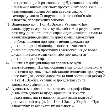
що призвели до її розголошення; 5) невиконання або
неналежне виконання своїх професійних обов’язків; 6)
невиконання рішень органів адвокатського
самоврядування; 7) порушення інших обов’язків
адвоката, передбачених законом.
Відповідно до ч. 1 ст. 41 Закону України «Про
адвокатуру та адвокатську діяльність» за результатами
розгляду дисциплінарної справи дисциплінарна палата
кваліфікаційно-дисциплінарної комісії адвокатури
приймає рішення про притягнення адвоката до
дисциплінарної відповідальності за вчинення
дисциплінарного проступку і застосування до нього
дисциплінарного стягнення або про закриття
дисциплінарної справи.
Рішення у дисциплінарній справі має бути
вмотивованим. Під час обрання виду дисциплінарного
стягнення враховуються обставини вчинення проступку,
його наслідки, особа адвоката та інші обставини (абзац 2
ч.1 ст. 41 Закону України «Про адвокатуру та
адвокатську діяльність»).
Адвокатська діяльність – незалежна професійна
діяльність адвоката щодо здійснення захисту,
представництва та надання інших видів правової
допомоги клієнту (п. 2 ч. 1 ст. 1 Закону України «Про
адвокатуру та адвокатську діяльність»).