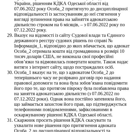
України, рішенням КДКА Одеської області від
07.06.2022 року Особа_2 притягнуто до дисциплінарної
відповідальності із застосуванням до неї стягнення у
вигляді зупинення права на зайняття адвокатською
діяльністю строком на 6 місяців, – з 07.06.2022 року по
07.12.2022 року.
Вказує на відомості із сайту Судової влади та Єдиного
державного реєстру судових рішень по справі №
Інформація_1, відповідно до яких вбачається, що адвокат
Особа_2 отримала кошти від громадянина в розмірі 10
тисяч доларів США, не виконала свої професійні
обов’язки та відмовилась повертати кошти. Також надає
витяги з інтернет сайту, щодо постраждалих осіб.
Особа_1 вказує на те, що з адвокатом Особа_2 до
теперішнього часу не розірвано договір про надання
правової допомоги та вона була зобов’язана повідомити
його про те, що протягом півроку була позбавлена права
на заняття адвокатською діяльністю (з 07.06.2022 по
07.12.2022 роки). Однак вона постійно запевняла його,
що займається захистом його прав, що підтверджується
телефонними повідомленнями, зафіксованими в
оскаржуваному рішенні КДКА Одеської області.
Скаржник просить рішення КДКА скасувати та
ухвалити нове рішення про притягнення адвоката
Особа_2 до дисциплінарної відповідальності та