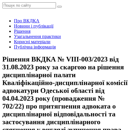
Про ВКДКА
Новини і публікації
Рішення
Узагальнення практики
Корисні матеріали
Публічна інформація
Рішення ВКДКА № VIIІ-003/2023 від
31.08.2023 року за скаргою на рішення
дисциплінарної палати
Кваліфікаційно-дисциплінарної комісії
адвокатури Одеської області від
04.04.2023 року (провадження №
702/22) про притягнення адвоката о
дисциплінарної відповідальності та
застосування дисциплінарного
стягнення у вигляді зупинення права