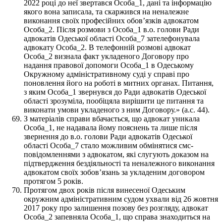
2022 році до неї звертався Особа_1, дані та інформацію
якого вона записала, та скаржився на неналежне
виконання своїх професійних обов’язків адвокатом
Особа_2. Після розмови з Особа_1 в.о. голови Ради
адвокатів Одеської області Особа_7 зателефонувала
адвокату Особа_2. В телефонній розмові адвокат
Особа_2 визнала факт укладеного Договору про
надання правової допомоги Особа_1 в Одеському
Окружному адміністративному суді у справі про
поновлення його на роботі в митних органах. Питання,
з яким Особа_1 звернувся до Ради адвокатів Одеської
області зрозуміла, пообіцяла вирішити це питання та
виконати умови укладеного з ним Договору.» (а.с. 44).
З матеріалів справи вбачається, що адвокат уникала
Особа_1, не надавала йому пояснень та лише після
звернення до в.о. голови Ради адвокатів Одеської
області Особа_7 стало можливим обмінятися смс-
повідомленнями з адвокатом, які слугують доказом на
підтвердження бездіяльності та неналежного виконання
адвокатом своїх зобов’язань за укладеним договором
протягом 5 років.
Протягом двох років після винесеної Одеським
окружним адміністративним судом ухвали від 26 жовтня
2017 року про залишення позову без розгляду, адвокат
Особа_2 запевняла Особа_1, що справа знаходиться на