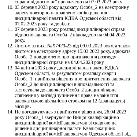
справи відносно неї призначено на 07.03.2023 року.
03 березня 2023 року адвокату Особа_2 на електронну
адресу повторно направлено копію рішення
дисциплінарної палати КДКА Одеської області від
07.02.2023 року та довідки.
07 березня 2023 року розгляд дисциплінарної справи
відносно адвоката Особа_2 відкладено на 04.04.2023
року.
Листом за вих. № 97/0/9-23 від 09.03.2023 року, а також
листом на електронну адресу 15.03.2023 року, адвоката
Особа_2 повідомлено про призначення розгляду
дисциплінарної справи на 04.04.2023 року.
04 квітня 2023 року дисциплінарна палата КДКА
Одеської області, за результатом розгляду скарги
Особа_1, прийняла рішення про притягнення адвоката
Особа_2 до дисциплінарної відповідальності та
застосувала до адвоката Особа_2 дисциплінарне
стягнення у вигляді зупинення права на зайняття
адвокатською діяльністю строком на 12 (дванадцять)
місяців.
Не погоджуючись з прийнятим рішенням, 26.04.2023
року Особа_1 звернувся до Вищої кваліфікаційно-
дисциплінарної комісії адвокатури зі скаргою на
рішення дисциплінарної палати Кваліфікаційно-
дисциплінарної комісії адвокатури Одеської області від