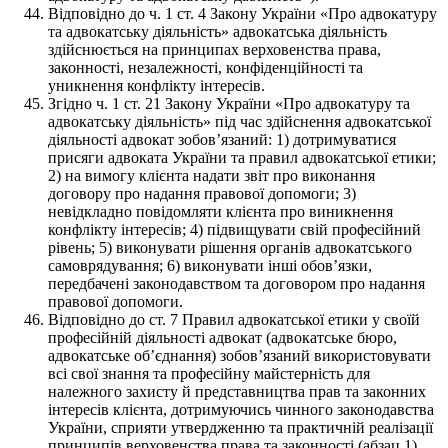
Відповідно до ч. 1 ст. 4 Закону України «Про адвокатуру
та адвокатську діяльність» адвокатська діяльність
здійснюється на принципах верховенства права,
законності, незалежності, конфіденційності та
уникнення конфлікту інтересів.
Згідно ч. 1 ст. 21 Закону України «Про адвокатуру та
адвокатську діяльність» під час здійснення адвокатської
діяльності адвокат зобов’язаний: 1) дотримуватися
присяги адвоката України та правил адвокатської етики;
2) на вимогу клієнта надати звіт про виконання
договору про надання правової допомоги; 3)
невідкладно повідомляти клієнта про виникнення
конфлікту інтересів; 4) підвищувати свій професійний
рівень; 5) виконувати рішення органів адвокатського
самоврядування; 6) виконувати інші обов’язки,
передбачені законодавством та договором про надання
правової допомоги.
Відповідно до ст. 7 Правил адвокатської етики у своїй
професійній діяльності адвокат (адвокатське бюро,
адвокатське об’єднання) зобов’язаний використовувати
всі свої знання та професійну майстерність для
належного захисту й представництва прав та законних
інтересів клієнта, дотримуючись чинного законодавства
України, сприяти утвердженню та практичній реалізації
принципів верховенства права та законності (абзац 1).