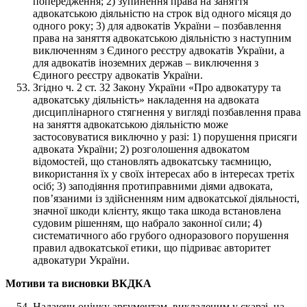
попередження; 2) зупинення права на заняття
адвокатською діяльністю на строк від одного місяця до
одного року; 3) для адвокатів України – позбавлення
права на заняття адвокатською діяльністю з наступним
виключенням з Єдиного реєстру адвокатів України, а
для адвокатів іноземних держав – виключення з
Єдиного реєстру адвокатів України.
Згідно ч. 2 ст. 32 Закону України «Про адвокатуру та
адвокатську діяльність» накладення на адвоката
дисциплінарного стягнення у вигляді позбавлення права
на заняття адвокатською діяльністю може
застосовуватися виключно у разі: 1) порушення присяги
адвоката України; 2) розголошення адвокатом
відомостей, що становлять адвокатську таємницю,
використання їх у своїх інтересах або в інтересах третіх
осіб; 3) заподіяння протиправними діями адвоката,
пов’язаними із здійсненням ним адвокатської діяльності,
значної шкоди клієнту, якщо така шкода встановлена
судовим рішенням, що набрало законної сили; 4)
систематичного або грубого одноразового порушення
правил адвокатської етики, що підриває авторитет
адвокатури України.
Мотиви та висновки ВКДКА
Надаючи оцінку аргументам, викладеним у скарзі, на