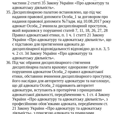
частини 2 статті 35 Закону України «Про адвокатуру та
адвокатську діяльність».
Дисциплінарною палатою встановлено, що під час
надання правової допомоги Особа_1 за договором про
надання правової допомоги №7/адм. від 10.08.2017 року
адвокат Особа_2 вчинила дисциплінарний проступок,
який виразився у порушенні статей 7, 11, 18, 26, 27, 28
Правил адвокатської етики, п. 1 ч. 1 статті 21 Закону
України «Про адвокатуру та адвокатську діяльність», що
є підставою для притягнення адвоката до
дисциплінарної відповідальності відповідно до п.п. 3, 5
ч. 2 ст. 34 Закону України «Про адвокатуру та
адвокатську діяльність».
Під час обрання дисциплінарного стягнення
дисциплінарна палата враховує одноразове грубе
порушення адвокатом Особа_2 правил адвокатської
етики, обставини вчинення дисциплінарного проступку,
його наслідки для авторитету адвокатури та наголошує,
що дії адвоката Особа_2 підривають авторитет
адвокатури, вступають в протиріччя з принципами
адвокатської діяльності, передбаченими ч. 1 ст. 4 Закону
України «Про адвокатуру та адвокатську діяльність», з
професійними обов’язками адвоката, передбаченим ст.
21 Закону України «Про адвокатуру та адвокатську
діяльність», з присягою адвоката та правилами