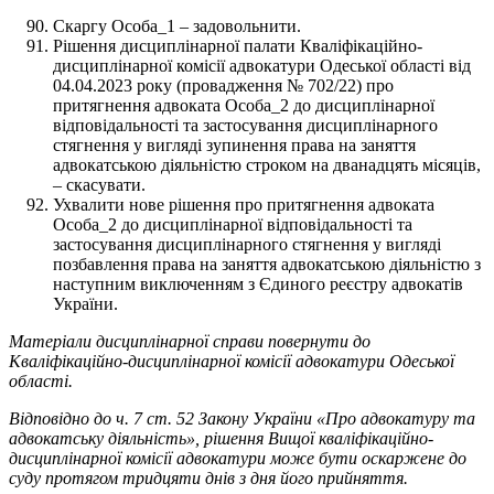
Скаргу Особа_1 – задовольнити.
Рішення дисциплінарної палати Кваліфікаційно-
дисциплінарної комісії адвокатури Одеської області від
04.04.2023 року (провадження № 702/22) про
притягнення адвоката Особа_2 до дисциплінарної
відповідальності та застосування дисциплінарного
стягнення у вигляді зупинення права на заняття
адвокатською діяльністю строком на дванадцять місяців,
– скасувати.
Ухвалити нове рішення про притягнення адвоката
Особа_2 до дисциплінарної відповідальності та
застосування дисциплінарного стягнення у вигляді
позбавлення права на заняття адвокатською діяльністю з
наступним виключенням з Єдиного реєстру адвокатів
України.
Матеріали дисциплінарної справи повернути до
Кваліфікаційно-дисциплінарної комісії адвокатури Одеської
області.
Відповідно до ч. 7 ст. 52 Закону України «Про адвокатуру та
адвокатську діяльність», рішення Вищої кваліфікаційно-
дисциплінарної комісії адвокатури може бути оскаржене до
суду протягом тридцяти днів з дня його прийняття.