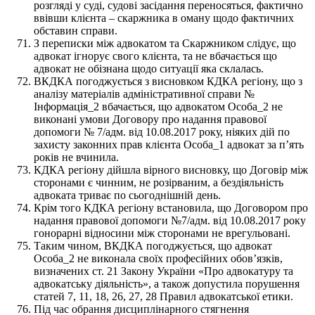
розгляді у суді, судові засідання переносяться, фактично
ввівши клієнта – скаржника в оману щодо фактичних
обставин справи.
З переписки між адвокатом та Скаржником слідує, що
адвокат ігнорує свого клієнта, та не вбачається що
адвокат не обізнана щодо ситуації яка склалась.
ВКДКА погоджується з висновком КДКА регіону, що з
аналізу матеріалів адміністративної справи №
Інформація_2 вбачається, що адвокатом Особа_2 не
виконані умови Договору про надання правової
допомоги № 7/адм. від 10.08.2017 року, ніяких дій по
захисту законних прав клієнта Особа_1 адвокат за п’ять
років не вчинила.
КДКА регіону дійшла вірного висновку, що Договір між
сторонами є чинним, не розірваним, а бездіяльність
адвоката триває по сьогоднішній день.
Крім того КДКА регіону встановила, що Договором про
надання правової допомоги №7/адм. від 10.08.2017 року
гонорарні відносини між сторонами не врегульовані.
Таким чином, ВКДКА погоджується, що адвокат
Особа_2 не виконала своїх професійних обов’язків,
визначених ст. 21 Закону України «Про адвокатуру та
адвокатську діяльність», а також допустила порушення
статей 7, 11, 18, 26, 27, 28 Правил адвокатської етики.
Під час обрання дисциплінарного стягнення