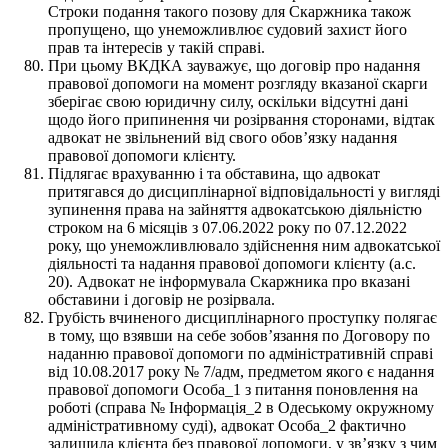
Строки подання такого позову для Скаржника також
пропущено, що унеможливлює судовий захист його
прав та інтересів у такій справі.
При цьому ВКДКА зауважує, що договір про надання
правової допомоги на момент розгляду вказаної скарги
зберігає свою юридичну силу, оскільки відсутні дані
щодо його припинення чи розірвання сторонами, відтак
адвокат не звільнений від свого обов’язку надання
правової допомоги клієнту.
Підлягає врахуванню і та обставина, що адвокат
притягався до дисциплінарної відповідальності у вигляді
зупинення права на зайняття адвокатською діяльністю
строком на 6 місяців з 07.06.2022 року по 07.12.2022
року, що унеможливлювало здійснення ним адвокатської
діяльності та надання правової допомоги клієнту (а.с.
20). Адвокат не інформувала Скаржника про вказані
обставини і договір не розірвала.
Грубість вчиненого дисциплінарного проступку полягає
в тому, що взявши на себе зобов’язання по Договору по
наданню правової допомоги по адміністративній справі
від 10.08.2017 року № 7/адм, предметом якого є надання
правової допомоги Особа_1 з питання поновлення на
роботі (справа № Інформація_2 в Одеському окружному
адміністративному суді), адвокат Особа_2 фактично
залишила клієнта без правової допомоги, у зв’язку з чим