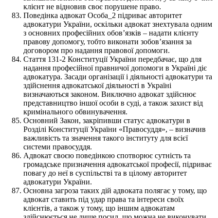
клієнт не відновив своє порушене право.
Поведінка адвокат Особа_2 підриває авторитет
адвокатури України, оскільки адвокат знехтувала одним
з основних професійних обов’язків – надати клієнту
правову допомогу, тобто виконати зобов’язання за
договором про надання правової допомоги.
Стаття 131-2 Конституції України передбачає, що для
надання професійної правничої допомоги в Україні діє
адвокатура. Засади організації і діяльності адвокатури та
здійснення адвокатської діяльності в Україні
визначаються законом. Виключно адвокат здійснює
представництво іншої особи в суді, а також захист від
кримінального обвинувачення.
Основний Закон, закріпивши статус адвокатури в
Розділі Конституції України «Правосуддя», – визначив
важливість та значення такого інституту для всієї
системи правосуддя.
Адвокат своєю поведінкою спотворює сутність та
громадське призначення адвокатської професії, підриває
повагу до неї в суспільстві та в цілому авторитет
адвокатури України.
Основна загроза таких дій адвоката полягає у тому, що
адвокат ставить під удар права та інтереси своїх
клієнтів, а також у тому, що іншим адвокатам
здійснюється не лише посил, що можна не виконувати