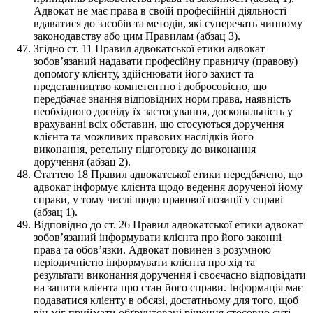
Адвокат не має права в своїй професійній діяльності
вдаватися до засобів та методів, які суперечать чинному
законодавству або цим Правилам (абзац 3).
Згідно ст. 11 Правил адвокатської етики адвокат
зобов’язаний надавати професійну правничу (правову)
допомогу клієнту, здійснювати його захист та
представництво компетентно і добросовісно, що
передбачає знання відповідних норм права, наявність
необхідного досвіду їх застосування, доскональність у
врахуванні всіх обставин, що стосуються доручення
клієнта та можливих правових наслідків його
виконання, ретельну підготовку до виконання
доручення (абзац 2).
Статтею 18 Правил адвокатської етики передбачено, що
адвокат інформує клієнта щодо ведення дорученої йому
справи, у тому числі щодо правової позиції у справі
(абзац 1).
Відповідно до ст. 26 Правил адвокатської етики адвокат
зобов’язаний інформувати клієнта про його законні
права та обов’язки. Адвокат повинен з розумною
періодичністю інформувати клієнта про хід та
результати виконання доручення і своєчасно відповідати
на запити клієнта про стан його справи. Інформація має
подаватися клієнту в обсязі, достатньому для того, щоб
він міг приймати обґрунтовані рішення стосовно суті