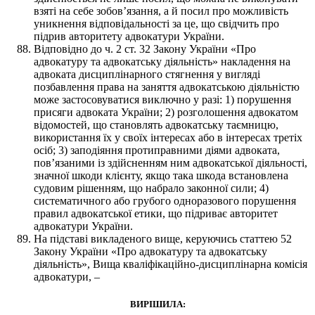
взяті на себе зобов’язання, а й посил про можливість
уникнення відповідальності за це, що свідчить про
підрив авторитету адвокатури України.
Відповідно до ч. 2 ст. 32 Закону України «Про
адвокатуру та адвокатську діяльність» накладення на
адвоката дисциплінарного стягнення у вигляді
позбавлення права на заняття адвокатською діяльністю
може застосовуватися виключно у разі: 1) порушення
присяги адвоката України; 2) розголошення адвокатом
відомостей, що становлять адвокатську таємницю,
використання їх у своїх інтересах або в інтересах третіх
осіб; 3) заподіяння протиправними діями адвоката,
пов’язаними із здійсненням ним адвокатської діяльності,
значної шкоди клієнту, якщо така шкода встановлена
судовим рішенням, що набрало законної сили; 4)
систематичного або грубого одноразового порушення
правил адвокатської етики, що підриває авторитет
адвокатури України.
На підставі викладеного вище, керуючись статтею 52
Закону України «Про адвокатуру та адвокатську
діяльність», Вища кваліфікаційно-дисциплінарна комісія
адвокатури, –
ВИРІШИЛА: