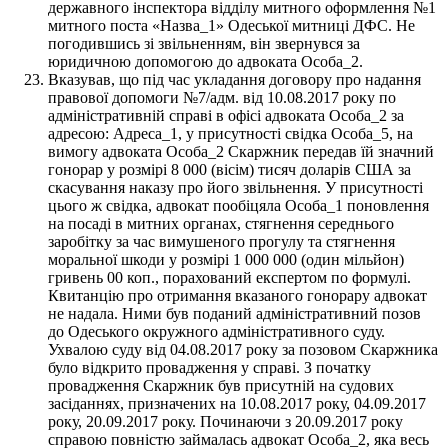
державного інспектора відділу митного оформлення №1
митного поста «Назва_1» Одеської митниці ДФС. Не
погодившись зі звільненням, він звернувся за
юридичною допомогою до адвоката Особа_2.
Вказував, що під час укладання договору про надання
правової допомоги №7/адм. від 10.08.2017 року по
адміністративній справі в офісі адвоката Особа_2 за
адресою: Адреса_1, у присутності свідка Особа_5, на
вимогу адвоката Особа_2 Скаржник передав їй значний
гонорар у розмірі 8 000 (вісім) тисяч доларів США за
скасування наказу про його звільнення. У присутності
цього ж свідка, адвокат пообіцяла Особа_1 поновлення
на посаді в митних органах, стягнення середнього
заробітку за час вимушеного прогулу та стягнення
моральної шкоди у розмірі 1 000 000 (один мільйон)
гривень 00 коп., порахований експертом по формулі.
Квитанцію про отримання вказаного гонорару адвокат
не надала. Ними був поданий адміністративний позов
до Одеського окружного адміністративного суду.
Ухвалою суду від 04.08.2017 року за позовом Cкаржника
було відкрито провадження у справі. З початку
провадження Скаржник був присутній на судових
засіданнях, призначених на 10.08.2017 року, 04.09.2017
року, 20.09.2017 року. Починаючи з 20.09.2017 року
справою повністю займалась адвокат Особа_2, яка весь