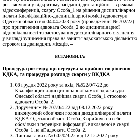
розглянувши у відкритому засіданні, дистанційно – в режимі
відеоконференції, скаргу Особа_1 на рішення дисциплінарної
палати Кваліфікаційно-дисциплінарної комісії адвокатури
Одеської області від 04.04.2023 року (провадження № 702/22)
про притягнення адвоката Особа_2 до дисциплінарної
відповідальності та застосування дисциплінарного стягнення
у вигляді зупинення права на заняття адвокатською діяльністю
строком на дванадцять місяців, –
ВСТАНОВИЛА:
Процедура розгляду, що передувала прийняттю рішення
КДКА, та процедура розгляду скарги у ВКДКА
08 грудня 2022 року за вхід. №522/0/7-22 до
Кваліфікаційно-дисциплінарної комісії адвокатури
Одеської області надійшла скарга Особа_1 стосовно
адвоката Особа_2.
Дорученням № 707/0/4-22 від 08.12.2022 року
виконуючий обов’язки голови дисциплінарної палати
КДКА Одеської області Особа_3 прийняв на себе
обов’язки з перевірки інформації, викладеної в скарзі
Особа_1 на дії адвоката Особа_2.
Листом за вих. № 602/0/9-22 від 12.12.2022 року