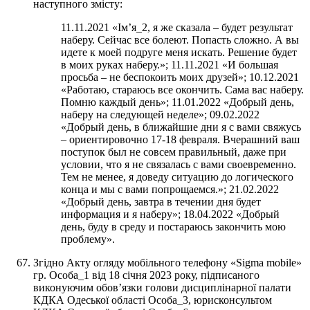
наступного змісту:
11.11.2021 «Ім’я_2, я же сказала – будет результат
наберу. Сейчас все болеют. Попасть сложно. А вы
идете к моей подруге меня искать. Решение будет
в моих руках наберу.»; 11.11.2021 «И большая
просьба – не беспокоить моих друзей»; 10.12.2021
«Работаю, стараюсь все окончить. Сама вас наберу.
Помню каждый день»; 11.01.2022 «Добрый день,
наберу на следующей неделе»; 09.02.2022
«Добрый день, в ближайшие дни я с вами свяжусь
– ориентировочно 17-18 февраля. Вчерашний ваш
поступок был не совсем правильный, даже при
условии, что я не связалась с вами своевременно.
Тем не менее, я доведу ситуацию до логического
конца и мы с вами попрощаемся.»; 21.02.2022
«Добрый день, завтра в течении дня будет
информация и я наберу»; 18.04.2022 «Добрый
день, буду в среду и постараюсь закончить мою
проблему».
Згідно Акту огляду мобільного телефону «Sigma mobile»
гр. Особа_1 від 18 січня 2023 року, підписаного
виконуючим обов’язки голови дисциплінарної палати
КДКА Одеської області Особа_3, юрисконсультом