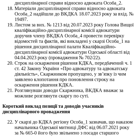
дисциплінарної справи відносно адвоката Особа_2.
Матеріали дисциплінарної справи відносно адвоката
Особа_2 надійшли до ВКДКА 18.07.2023 року за вхід. №
19497.
Листом за вих. № 1213 від 20.07.2023 року Голова Вищої
кваліфікаційно-дисциплінарної комісії адвокатури
доручив члену ВКДКА Особа_4 провести перевірку
відомостей та фактів, які викладені у скарзі Особа_1 на
рішення дисциплінарної палати Кваліфікаційно-
дисциплінарної комісії адвокатури Одеської області від
04.04.2023 року (провадження № 702/22).
Строк на оскарження рішення КДКА, передбачений ч. 1
ст. 42 Закону України «Про адвокатуру та адвокатську
діяльність», Скаржником пропущено, у зв’язку із чим
заявлено клопотання про поновлення строку на
оскарження рішення КДКА.
Розглянувши доводи Скаржника, ВКДКА вважає за
можливе розглянути скаргу по суті.
Короткий виклад позиції та доводів учасників
дисциплінарного провадження
У скарзі до КДКА регіону Особа_1 зазначав, що наказом
начальника Одеської митниці ДФС від 06.07.2021 року
за № 665-0 його було звільнено з посади старшого