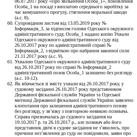
06.07.2017 року «Про звільнення Особа_1», поновлення
Особа_1 на посаді з виплатою середнього заробітку за
час вимушеного прогулу, стягнення моральної шкоди
(а.с. 8).
Супровідним листом від 13.05.2019 року №
Інформація_3, за підписом голови Одеського окружного
адміністративного суду, Особа_1 надано копію Ухвали
Одеського окружного адміністративного суду від
26.10.2017 року по адміністративній справі №
Інформація_2, з відміткою про набрання законної сили
21.11.2017 року (а.с. 9).
Ухвалою Одеського окружного адміністративного суду
від 26.10.2017 року по справі № Інформація_2
адміністративний позов Особа_1 залишено без розгляду
(а.с. 10-12).
Як вбачається зі змісту ухвали від 26.10.2017 року, у
судовому засіданні 26.10.2017 року представником
Державної фіскальної служби України та Одеської
митниці Державної фіскальної служби України заявлено
клопотання про залишення адміністративного позову
без розгляду, у зв’язку з повторною неявкою позивача.
Справа призначалась до судового засідання на
19.10.2017 р. та 26.10.2017 р., але позивач або його
представник двічі в судове засідання не з’явились, про
причини нез’явлення до суду не повідомили, заяви про