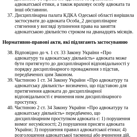
адвокатської етики, а також враховує особу адвоката та
інші обставини.
Дисциплінарна палата КДКА Одеської області вирішила
застосувати до адвоката Особа_2 дисциплінарне
стягнення у вигляді зупинення права на заняття
адвокатською діяльністю строком на дванадцять місяців.
Нормативно-правові акти, які підлягають застосуванню
Відповідно до ч. 1 ст. 33 Закону України «Про
адвокатуру та адвокатську діяльність» адвоката може
бути притягнуто до дисциплінарної відповідальності у
порядку дисциплінарного провадження з підстав,
передбачених цим Законом.
Частиною 1 ст. 34 Закону України «Про адвокатуру та
адвокатську діяльність» визначено, що підставою для
притягнення адвоката до дисциплінарної
відповідальності є вчинення ним дисциплінарного
проступку.
Частиною 2 ст. 34 Закону України «Про адвокатуру та
адвокатську діяльність» передбачено, що
дисциплінарним проступком адвоката є: 1) порушення
вимог несумісності; 2) порушення присяги адвоката
України; 3) порушення правил адвокатської етики; 4)
розголошення адвокатської таємниці або вчинення дій,