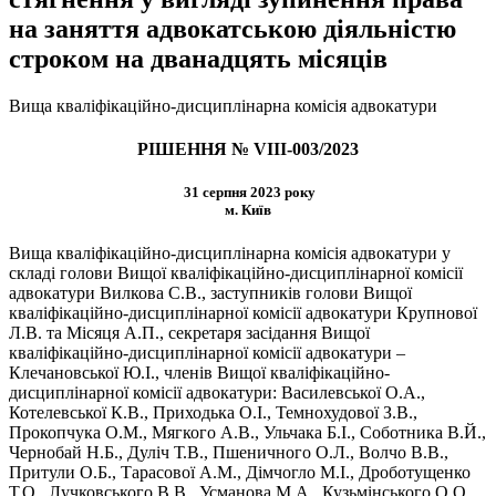
на заняття адвокатською діяльністю
строком на дванадцять місяців
Вища кваліфікаційно-дисциплінарна комісія адвокатури
РІШЕННЯ № VIІІ-003/2023
31 серпня 2023 року
м. Київ
Вища кваліфікаційно-дисциплінарна комісія адвокатури у
складі голови Вищої кваліфікаційно-дисциплінарної комісії
адвокатури Вилкова С.В., заступників голови Вищої
кваліфікаційно-дисциплінарної комісії адвокатури Крупнової
Л.В. та Місяця А.П., секретаря засідання Вищої
кваліфікаційно-дисциплінарної комісії адвокатури –
Клечановської Ю.І., членів Вищої кваліфікаційно-
дисциплінарної комісії адвокатури: Василевської О.А.,
Котелевської К.В., Приходька О.І., Темнохудової З.В.,
Прокопчука О.М., Мягкого А.В., Ульчака Б.І., Соботника В.Й.,
Чернобай Н.Б., Дуліч Т.В., Пшеничного О.Л., Волчо В.В.,
Притули О.Б., Тарасової А.М., Дімчогло М.І., Дроботущенко
Т.О., Лучковського В.В., Усманова М.А., Кузьмінського О.О.,