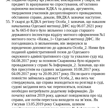
предмет їх врахування чи спростування, об’єктивно
оцінюючи висновки КДКА та доводи, аргументи,
твердження учасників дисциплінарного провадження,
обставини справи, докази, ВКДКА зазначає наступне.
У скарзі до КДКА регіону Особа_1 зазначав, що наказом
начальника Одеської митниці ДФС від 06.07.2021 року
за № 665-0 його було звільнено з посади старшого
державного інспектора відділу митного оформлення №1
митного поста «Назва_1» Одеської митниці ДФС. Не
погодившись із звільненням, він звернувся за
юридичною допомогою до адвоката Особа_2. Ними був
поданий адміністративний позов до Одеського
окружного адміністративного суду та ухвалою суду від
04.08.2017 року за позовом Скаржника було відкрито
провадження у справі № Інформація_2. Зазначав, що він
був присутнім на судових засіданнях 10.08.2017 року,
04.09.2017 року та 20.09.2017 року. Після цього справою
повністю займалась адвокат Особа_2, яка весь час
стверджувала, що справа знаходиться на розгляді в суді,
судові засідання весь час переносяться, оскільки
необхідно витребувати додаткову інформацію. До
початку квітня 2019 року, адвокат повідомляла про хід
справи, але потім перестала виходити на зв’язок. Як
з’ясував 13.05.2019 року Скаржник, шляхом