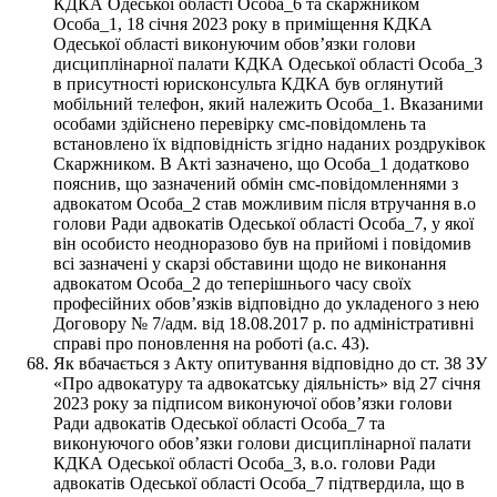
КДКА Одеської області Особа_6 та скаржником
Особа_1, 18 січня 2023 року в приміщення КДКА
Одеської області виконуючим обов’язки голови
дисциплінарної палати КДКА Одеської області Особа_3
в присутності юрисконсульта КДКА був оглянутий
мобільний телефон, який належить Особа_1. Вказаними
особами здійснено перевірку смс-повідомлень та
встановлено їх відповідність згідно наданих роздруківок
Скаржником. В Акті зазначено, що Особа_1 додатково
пояснив, що зазначений обмін смс-повідомленнями з
адвокатом Особа_2 став можливим після втручання в.о
голови Ради адвокатів Одеської області Особа_7, у якої
він особисто неодноразово був на прийомі і повідомив
всі зазначені у скарзі обставини щодо не виконання
адвокатом Особа_2 до теперішнього часу своїх
професійних обов’язків відповідно до укладеного з нею
Договору № 7/адм. від 18.08.2017 р. по адміністративні
справі про поновлення на роботі (а.с. 43).
Як вбачається з Акту опитування відповідно до ст. 38 ЗУ
«Про адвокатуру та адвокатську діяльність» від 27 січня
2023 року за підписом виконуючої обов’язки голови
Ради адвокатів Одеської області Особа_7 та
виконуючого обов’язки голови дисциплінарної палати
КДКА Одеської області Особа_3, в.о. голови Ради
адвокатів Одеської області Особа_7 підтвердила, що в