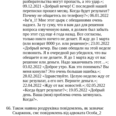
разбирательства могут пропасть, а это удар.»;
09.12.2021 «Добрый вечер! С последней нашей
переписки прошел месяц. Когда будет результат?
Почему не общаетесь по телефону?»; 06.01.2022
«Ім’я_1! Мне этот цырк с обещаниями очень
надоел. За ту суму, что я вам дал для решения
вопроса озвученную вами, я должен был забыть
про этот суд еще 4 года назад. Все согласны,
только никто ничего не делает. Я жду до 1 марта
(или возврат 8000 у.е. или решение)»; 23.01.2022
«Добрый вечер. Вы сами обещали на этой неделе
позвонить. Я в очередной раз убедился, что вы
обещаете и не делаете. Я до 1 марта жду от вас
решение или деньги. Надо заканчивать этот…»;
03.02.2022 «Доброе утро. Как это понимать? Вы
меня кинули? Это очень большая ошибка.»;
28.02.2022 «Здравствуйте. Целую неделю жду от
вас результат, а его нет. Верните деньги.»;
22.04.2022 «Жду от вас новостей.»; 02.05.2022
«Когда будет результат?»; 19.05.2022 «Добрый
день. Ваша (моя) проблема очень затянулась.
Когда?».
Також наявна роздруківка повідомлень, як зазначає
Скаржник, смс повідомлень від адвоката Особа_2