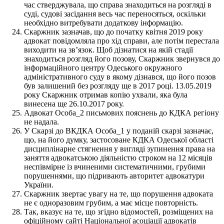
час стверджувала, що справа знаходиться на розгляді в
суді, судові засідання весь час переносяться, оскільки
необхідно витребувати додаткову інформацію.
Скаржник зазначав, що до початку квітня 2019 року
адвокат повідомляла про хід справи, але потім перестала
виходити на зв’язок. Щоб дізнатися на якій стадії
знаходиться розгляд його позову, Скаржник звернувся до
інформаційного центру Одеського окружного
адміністративного суду в якому дізнався, що його позов
був залишений без розгляду ще в 2017 році. 13.05.2019
року Скаржник отримав копію ухвали, яка була
винесена ще 26.10.2017 року.
Адвокат Особа_2 письмових пояснень до КДКА регіону
не надала.
У Скарзі до ВКДКА Особа_1 у поданій скарзі зазначає,
що, на його думку, застосоване КДКА Одеської області
дисциплінарне стягнення у вигляді зупинення права на
заняття адвокатською діяльністю строком на 12 місяців
неспівмірне із вчиненими систематичними, грубими
порушеннями, що підривають авторитет адвокатури
України.
Скаржник звертає увагу на те, що порушення адвоката
не є одноразовим грубим, а має місце повторність.
Так, вказує на те, що згідно відомостей, розміщених на
офіційному сайті Національної асоціації адвокатів