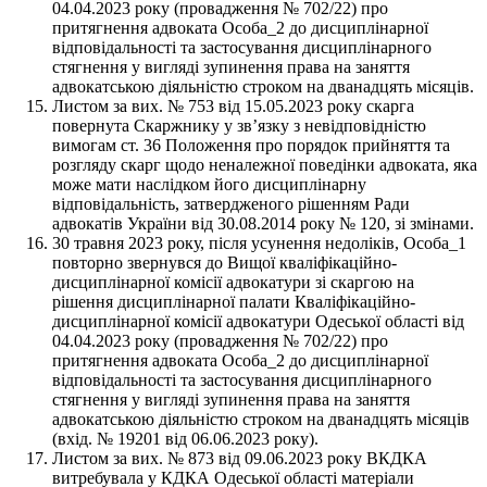
04.04.2023 року (провадження № 702/22) про
притягнення адвоката Особа_2 до дисциплінарної
відповідальності та застосування дисциплінарного
стягнення у вигляді зупинення права на заняття
адвокатською діяльністю строком на дванадцять місяців.
Листом за вих. № 753 від 15.05.2023 року скарга
повернута Скаржнику у зв’язку з невідповідністю
вимогам ст. 36 Положення про порядок прийняття та
розгляду скарг щодо неналежної поведінки адвоката, яка
може мати наслідком його дисциплінарну
відповідальність, затвердженого рішенням Ради
адвокатів України від 30.08.2014 року № 120, зі змінами.
30 травня 2023 року, після усунення недоліків, Особа_1
повторно звернувся до Вищої кваліфікаційно-
дисциплінарної комісії адвокатури зі скаргою на
рішення дисциплінарної палати Кваліфікаційно-
дисциплінарної комісії адвокатури Одеської області від
04.04.2023 року (провадження № 702/22) про
притягнення адвоката Особа_2 до дисциплінарної
відповідальності та застосування дисциплінарного
стягнення у вигляді зупинення права на заняття
адвокатською діяльністю строком на дванадцять місяців
(вхід. № 19201 від 06.06.2023 року).
Листом за вих. № 873 від 09.06.2023 року ВКДКА
витребувала у КДКА Одеської області матеріали