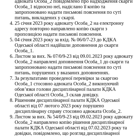
адвоката Особа_2 повідомлено про надходження скарги
Особа_1 відносно неї, надіслано її копію та
запропоновано надати письмові пояснення по суті
питань, викладених у скарзі.
25 січня 2023 року адвокату Особа_2 на електронну
адресу повторно направлено копію скарги з
пропозицією надати письмові пояснення.
04 січня 2023 року за вхід. № 06/0/7-23 до КДКА
Одеської області надійшли доповнення до скарги
Особа_1.
Листом за вих. № 07/0/9-23 від 09.01.2023 року адвокату
Особа_2 направлені доповнення Особа_1 до скарги та
запропоновано надати письмові пояснення по суті
питань, порушених у вказаних доповненнях.
За результатами проведеної перевірки за скаргою
Особа_1 стосовно адвоката Особа_2 виконуючий
обов’язки голови дисциплінарної палати КДКА
Одеської області Особа_3 склав довідку.
Рішенням дисциплінарної палати КДКА Одеської
області від 07 лютого 2023 року порушено
дисциплінарну справу стосовно адвоката Особа_2.
Листом за вих. № 54/0/9-23 від 09.02.2023 року адвокату
Особа_2 направлено копію рішення дисциплінарної
палати КДКА Одеської області від 07.02.2023 року та
довідки, повідомлено, що розгляд дисциплінарної