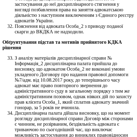
застосування до неї дисциплінарного стягнення у
вигляді позбавлення права на заняття адвокатською
діяльністю з наступним виключенням з Єдиного реєстру
адвокатів України.
Пояснення від адвоката Особа_2 з приводу поданої
скарги до ВКДКА не надходили.
Обґрунтування
підстав та мотивів прийнятого КДКА
рішення
З аналізу матеріалів дисциплінарної справи №
Інформація_2 дисциплінарна палата прийшла до
висновку, що адвокатом Особа_2 не виконані умови
укладеного Договору про надання правової допомоги
№7/адм. від 10.08.2017 року, до теперішнього часу
адвокат має право повторного звернення до
адміністративного суду в загальному порядку з тим же
адміністративним позовом, однак ніяких дій по захисту
прав клієнта Особа_1, який сплатив адвокату значний
гонорар, за 5 років не вчинила.
Дисциплінарна палата дійшла висновку, що на момент
розгляду дисциплінарної справи Договір між сторонами
є чинним, не розірваним, бездіяльність адвоката є
триваючою по сьогоднішній час, що виключає
можливість застосування до виниклих правовідносин