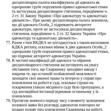
дисциплінарна палата кваліфікувала дії адвоката як
одноразове грубе порушення правил адвокатської етики
та застосувала дисциплінарне стягнення, передбачене ч.
2 ст. 31 Закону України «Про адвокатуру та адвокатську
діяльність». При цьому дисциплінарна палата зазначила,
що дії адвоката Особа_2 підривають авторитет
адвокатури, проте не застосувала дисциплінарне
стягнення, передбачене ч. 2 ст. 32 Закону України «Про
адвокатуру та адвокатську діяльність».
Разом з тим ВКДКА не погоджується з таким висновком
КДКА регіону, оскільки вбачає в діях адвоката Особа_2
одноразове грубе порушення правил адвокатської етики,
що підриває авторитет адвокатури України.
В частині кваліфікації дій адвоката та обрання
дисциплінарного стягнення заслуговують на увагу
обставини того, що Скаржнику заподіяно шкоду і
зокрема те, що останній позбавлений можливості
захищати свої законні права та інтереси у справі про
поновлення на роботі в суді, оскільки строки на
оскарження ухвали місцевого суду було пропущено, а
суд апеляційної інстанції відмовив останньому у їх
поновленні.
Протягом значного періоду часу з моменту залишення
позовної заяви без розгляду, адвокатом повторно не
подано позову про поновлення Скаржника на роботі.