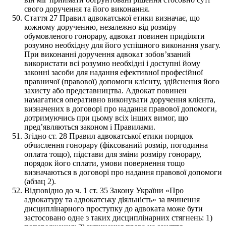
свого доручення та його виконання.
Стаття 27 Правил адвокатської етики визначає, що
кожному дорученню, незалежно від розміру
обумовленого гонорару, адвокат повинен приділяти
розумно необхідну для його успішного виконання увагу.
При виконанні доручення адвокат зобов’язаний
використати всі розумно необхідні і доступні йому
законні засоби для надання ефективної професійної
правничої (правової) допомоги клієнту, здійснення його
захисту або представництва. Адвокат повинен
намагатися оперативно виконувати доручення клієнта,
визначених в договорі про надання правової допомоги,
дотримуючись при цьому всіх інших вимог, що
пред’являються законом і Правилами.
Згідно ст. 28 Правил адвокатської етики порядок
обчислення гонорару (фіксований розмір, погодинна
оплата тощо), підстави для зміни розміру гонорару,
порядок його сплати, умови повернення тощо
визначаються в договорі про надання правової допомоги
(абзац 2).
Відповідно до ч. 1 ст. 35 Закону України «Про
адвокатуру та адвокатську діяльність» за вчинення
дисциплінарного проступку до адвоката може бути
застосовано одне з таких дисциплінарних стягнень: 1)