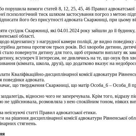
бо порушила вимоги статей 8, 12, 25, 45, 46 Правил адвокатської
о неї психологічний тиск шляхом застосування погроз з метою пі
підписати його без присутності адвоката Скаржниці, при цьому в
няти сусідок Скаржниці, які 04.01.2024 року зайшли до її будинк
енської області.
щодо відеозапису з нагрудної камери поліції, де видно поведінку 
трібна дитина протягом трьох років. Всі хвороби дитини, дитячі 
еті стало повернути дитину для того, щоб отримати виплату як за
тину, всупереч її інтересам, не дивлячись на те, що онук був хв
вання (кімната, школа, друзі), що додатково вказує на недобросов
ти Кваліфікаційно-дисциплінарної комісії адвокатури Рівненськ
я поведінки адвоката.
чає, що твердження Скаржниці, що матір Особа_6 – Особа_8 про
аздалегідь, відносно чого не заперечувала. Крім того, відразу п
 не здійснювала, розмовляла з нею спокійним тоном, ніяких вимо
на неіснуючі статті Правил адвокатської етики.
и на рішення дисциплінарної комісії адвокатури Рівненської обла
інарних стягнень.
ня