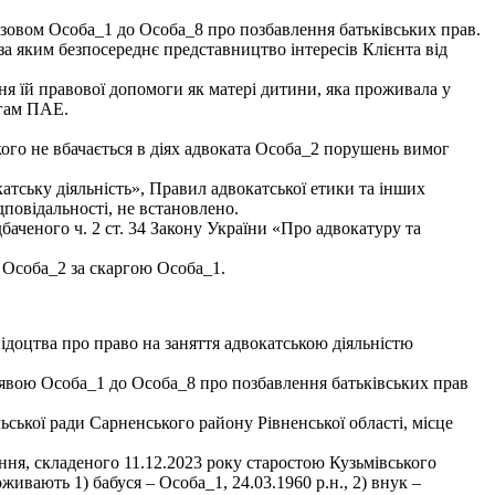
озовом Особа_1 до Особа_8 про позбавлення батьківських прав.
а яким безпосереднє представництво інтересів Клієнта від
я їй правової допомоги як матері дитини, яка проживала у
огам ПАЕ.
ого не вбачається в діях адвоката Особа_2 порушень вимог
атську діяльність», Правил адвокатської етики та інших
дповідальності, не встановлено.
аченого ч. 2 ст. 34 Закону України «Про адвокатуру та
 Особа_2 за скаргою Особа_1.
відоцтва про право на заняття адвокатською діяльністю
заявою Особа_1 до Особа_8 про позбавлення батьківських прав
ьської ради Сарненського району Рівненської області, місце
ня, складеного 11.12.2023 року старостою Кузьмівського
живають 1) бабуся – Особа_1, 24.03.1960 р.н., 2) внук –