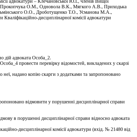
ісії адвокатури – Клечановської Ю.І., членів Вищої
., Прокопчука О.М., Одновола В.К., Мягкого А.В., Приходька
узьмінського О.О., Дроботущенко Т.О., Усманова М.А.,
ти Кваліфікаційно-дисциплінарної комісії адвокатури
но дій адвоката Особа_2.
Особа_4 провести перевірку відомостей, викладених у скарзі
 неї, надано копію скарги з додатками та запропоновано
апропоновано відмовити у порушенні дисциплінарної справи
ідмову в порушенні дисциплінарної справи відносно адвоката
аційно-дисциплінарної комісії адвокатури (вхід. № 21480 від