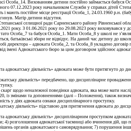
ласі Особа_14. Вихованням дитини постійно займається бабуся Ос
ого 07.12.2023 року начальником Служби у справах дітей Степа
 і мають постійне місце реєстрації Особа_1, 24.03.1960 р.н. (баб
агинув. Матір дитини відсутня.
 Степанської селищної ради Сарненського району Рівненської обла
06.2021 року. З 01.06.2021 року по 29.08.2023 року виховувався у 
 тато Особа_7 та бабуся Особа_1. Мати Особа_8 у школі не з’явля
ться, батьківські збори не відвідує. На даний час дитину до школ
бі директора – адвоката Особа_2, та Особа_8 укладено договір п
 від імені Адвокатського бюро за цим договором здійснює адвока
у та адвокатську діяльність» адвоката може бути притягнуто до д
окатську діяльність» передбачено, що дисциплінарне провадження
ступку.
скарг щодо неналежної поведінки адвоката, яка може мати наслі
120, із змінами та доповненнями (далі – Положення), також виз
вність у діях адвоката ознаки дисциплінарного проступку.
вокатську діяльність» підставою для притягнення адвоката до дис
у та адвокатську діяльність» дисциплінарним проступком адвокат
и; 4) розголошення адвокатської таємниці або вчинення дій, що 
рішень органів адвокатського самоврядування; 7) порушення інши