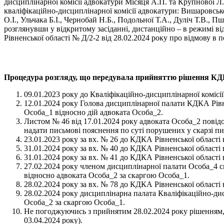
дисциплінарної комісії адвокатури Місяця А.П. та Крупнової Л.
кваліфікаційно-дисциплінарної комісії адвокатури: Вишаровсько
О.І., Ульчака Б.І., Чернобай Н.Б., Подольної Т.А., Дуліч Т.В.,
розглянувши у відкритому засіданні, дистанційно – в режимі в
Рівненської області № Д/2-2 від 28.02.2024 року про відмову в
Процедура розгляду, що передувала прийняттю рішення КД
09.01.2023 року до Кваліфікаційно-дисциплінарної комісі
12.01.2024 року Голова дисциплінарної палати КДКА Рівн
Особа_1 відносно дій адвоката Особа_2.
Листом № 46 від 17.01.2024 року адвоката Особа_2 повід
надати письмові пояснення по суті порушених у скарзі пи
23.01.2023 року за вх. № 26 до КДКА Рівненської област
31.01.2024 року за вх. № 40 до КДКА Рівненської області
31.01.2024 року за вх. № 41 до КДКА Рівненської області
27.02.2024 року членом дисциплінарної палати Особа_4 с
відносно адвоката Особа_2 за скаргою Особа_1.
28.02.2024 року за вх. № 78 до КДКА Рівненської області
28.02.2024 року дисциплінарна палата Кваліфікаційно-ди
Особа_2 за скаргою Особа_1.
Не погоджуючись з прийнятим 28.02.2024 року рішенням, 2
03.04.2024 року).