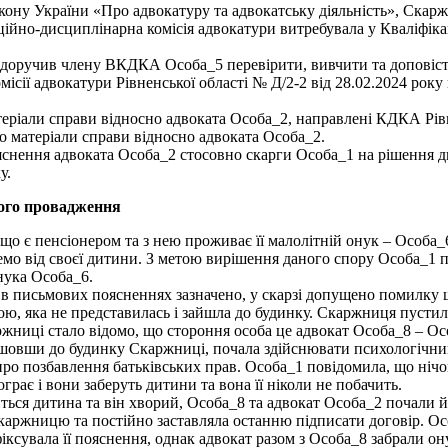
Закону України «Про адвокатуру та адвокатську діяльність», Ска
ційно-дисциплінарна комісія адвокатури витребувала у Кваліфіка
 доручив члену ВКДКА Особа_5 перевірити, вивчити та доповісти
ісії адвокатури Рівненської області № Д/2-2 від 28.02.2024 рок
ріали справи відносно адвоката Особа_2, направлені КДКА Рівнен
о матеріали справи відносно адвоката Особа_2.
снення адвоката Особа_2 стосовно скарги Особа_1 на рішення ди
у.
ного провадження
о є пенсіонером та з нею проживає її малолітній онук – Особа_6. 
емо від своєї дитини. З метою вирішення даного спору Особа_1 по
нука Особа_6.
в письмових поясненнях зазначено, у скарзі допущено помилку що
ою, яка не представилась і зайшла до будинку. Скаржниця пустила
ржниці стало відомо, що стороння особа це адвокат Особа_8 – Ос
айшовши до будинку Скаржниці, почала здійснювати психологічни
 про позбавлення батьківських прав. Особа_1 повідомила, що нічо
рає і вони заберуть дитини та вона її ніколи не побачить.
иться дитина та він хворий, Особа_8 та адвокат Особа_2 почали 
каржницю та постійно заставляла останню підписати договір. Осо
іксувала її пояснення, однак адвокат разом з Особа_8 забрали он