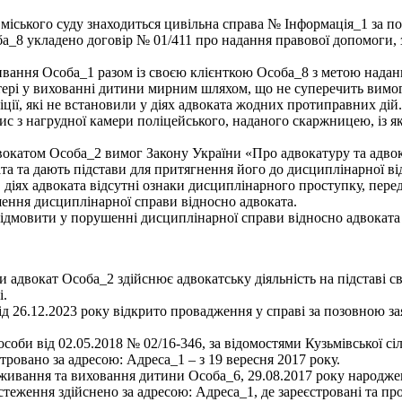
міського суду знаходиться цивільна справа № Інформація_1 за п
_8 укладено договір № 01/411 про надання правової допомоги, з
ивання Особа_1 разом із своєю клієнткою Особа_8 з метою наданн
атері у вихованні дитини мирним шляхом, що не суперечить вим
ції, які не встановили у діях адвоката жодних протиправних дій.
с з нагрудної камери поліцейського, наданого скаржницею, із як
вокатом Особа_2 вимог Закону України «Про адвокатуру та адвок
та та дають підстави для притягнення його до дисциплінарної ві
іях адвоката відсутні ознаки дисциплінарного проступку, передб
ушення дисциплінарної справи відносно адвоката.
відмовити у порушенні дисциплінарної справи відносно адвоката
и адвокат Особа_2 здійснює адвокатську діяльність на підставі с
і.
від 26.12.2023 року відкрито провадження у справі за позовною 
оби від 02.05.2018 № 02/16-346, за відомостями Кузьмівської сіл
ровано за адресою: Адреса_1 – з 19 вересня 2017 року.
ивання та виховання дитини Особа_6, 29.08.2017 року народжен
стеження здійснено за адресою: Адреса_1, де зареєстровані та про