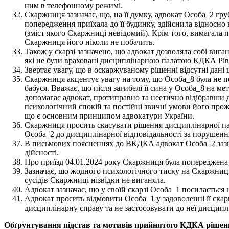
ним в телефонному режимі.
Скаржниця зазначає, що, на її думку, адвокат Особа_2 гру
попередження приїхала до її будинку, здійснила відносн
(зміст якого Скаржниці невідомий). Крім того, вимагала 
Скаржниця його ніколи не побачить.
Також у скарзі зазначено, що адвокат дозволяла собі вига
які не були враховані дисциплінарною палатою КДКА Рівн
Звертає увагу, що в оскаржуваному рішенні відсутні дані 
Скаржниця акцентує увагу на тому, що Особа_8 була не по
бабуся. Вважає, що після загибелі її сина у Особа_8 на м
допомагає адвокат, протиправно та неетично відібравши ди
психологічний спокій та постійні звичні умови його прожи
що є основним принципом адвокатури України.
Скаржниця просить скасувати рішення дисциплінарної пала
Особа_2 до дисциплінарної відповідальності за порушенн
В письмових поясненнях до ВКДКА адвокат Особа_2 зазна
дійсності.
Про приїзд 04.01.2024 року Скаржниця була попереджена з
Зазначає, що жодного психологічного тиску на Скаржницю
сусідів Скаржниці нізвідки не виганяла.
Адвокат зазначає, що у своїй скарзі Особа_1 посилається 
Адвокат просить відмовити Особа_1 у задоволенні її скарг
дисциплінарну справу та не застосовувати до неї дисципл
Обґрунтування підстав та мотивів прийнятого КДКА рішен