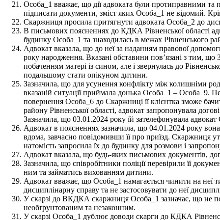
Особа_1 вважає, що дії адвоката були протиправними та по
підписати документи, зміст яких Особа_1 не відомий. Крі
Скаржниця просила притягнути адвоката Особа_2 до дисц
В письмових поясненнях до КДКА Рівненської області адво
будинку Особа_1 та знаходилась в межах Рівненського рай
Адвокат вказала, що до неї за наданням правової допомо
року народження. Вказані обставини пов’язані з тим, що
побаченням матері із сином, але і звернулась до Рівненсь
подальшому стати опікуном дитини.
Зазначила, що для усунення конфлікту між колишніми роди
вказаній ситуації приймала донька Особа_1 – Особа_9. П
повернення Особа_6 до Скаржниці її клієнтка зможе бачит
району Рівненської області, адвокат запропонувала догов
Зазначила, що 03.01.2024 року їй зателефонувала адвокат
Адвокат в поясненнях зазначила, що 04.01.2024 року вона 
вдома, завчасно повідомивши її про приїзд. Скаржниця ут
натомість запросила їх до будинку для розмови і запропо
Адвокат вказала, що будь-яких письмових документів, дого
Зазначила, що співробітники поліції перевірили її докум
ним та займатись вихованням дитини.
Адвокат вважає, що Особа_1 намагається чинити на неї 
дисциплінарну справу та не застосовувати до неї дисципл
У скарзі до ВКДКА скаржниця Особа_1 зазначає, що не по
необґрунтованим та незаконним.
У скарзі Особа_1 дублює доводи скарги до КДКА Рівненськ