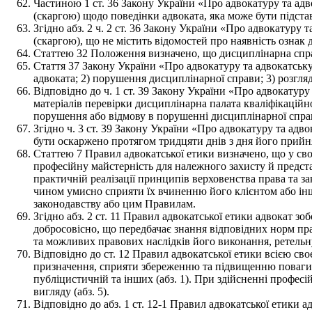
Частиною 1 ст. 36 Закону України «Про адвокатуру та адв
(скаргою) щодо поведінки адвоката, яка може бути підстав
Згідно абз. 2 ч. 2 ст. 36 Закону України «Про адвокатуру
(скаргою), що не містить відомостей про наявність ознак
Статтею 32 Положення визначено, що дисциплінарна справ
Стаття 37 Закону України «Про адвокатуру та адвокатськ
адвоката; 2) порушення дисциплінарної справи; 3) розгля
Відповідно до ч. 1 ст. 39 Закону України «Про адвокатуру
матеріалів перевірки дисциплінарна палата кваліфікаційно-
порушення або відмову в порушенні дисциплінарної спра
Згідно ч. 3 ст. 39 Закону України «Про адвокатуру та ад
бути оскаржено протягом тридцяти днів з дня його прийня
Статтею 7 Правил адвокатської етики визначено, що у свої
професійну майстерність для належного захисту й предст
практичній реалізації принципів верховенства права та 
чином умисно сприяти їх вчиненню його клієнтом або інши
законодавству або цим Правилам.
Згідно абз. 2 ст. 11 Правил адвокатської етики адвокат 
добросовісно, що передбачає знання відповідних норм прав
та можливих правових наслідків його виконання, ретельн
Відповідно до ст. 12 Правил адвокатської етики всією сво
призначення, сприяти збереженню та підвищенню поваги до
публіцистичній та інших (абз. 1). При здійсненні профес
вигляду (абз. 5).
Відповідно до абз. 1 ст. 12-1 Правил адвокатської етики 