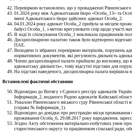
Перевіркою встановлено, що у провадженні Рівненського 
01.2024 року між Адвокатським бюро «Особа_13» та Особа
імені Адвокатського бюро здійснює адвокат Особа_2.
04.01.2024 року адвокат Особа_2 прибула за місцем прож
бабусі Особа_1, з метою врегулювати спір щодо участі м
В ході їх спілкування Особа_1 викликала працівників полі
Дисциплінарною палатою також було відтворено відеозапи
ПАЕ.
Виходячи із зібраних перевіркою матеріалів, порушень ад
нормативних документів, які регулюють діяльність адвока
Члени дисциплінарної палати прийшли до висновку, що в д
адвокатську діяльність», тому відсутні підстави для пор
На підставі наведеного, дисциплінарна палата вирішила 
Встановлені фактичні обставини
Відповідно до Витягу з Єдиного реєстру адвокатів Україн
Інформація_2, виданого Радою адвокатів Київської област
Ухвалою Рівненського міського суду Рівненської області 
(справа № Інформація_1).
Відповідно до довідки про реєстрацію місця проживання ос
проживання Особа_6, 29.08.2017 року народження, зареєст
Згідно Акту обстеження матеріально-побутових умов прож
старостинського округу та працівником сільської ради, об