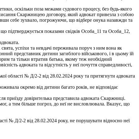
 етики, оскільки поза межами судового процесу, без будь-якого
дписання Скаржницею договору, який адвокат привезла з собою
івши себе зухвало, погрожуючи, що відбере онука назавжди та
у, що підтверджується показами свідків Особа_11 та Особа_12,
адвоката.
свята, успіхи та невдачі переживала поруч з ним вона як
конний представник дитини загиблого військового, і в цьому їй
орим та тільки втратив батька, якому теж необхідний
існість адвоката та відсутність у неї почуття справедливості,
ої області № Д/2-2 від 28.02.2024 року та притягнути адвоката
живала окремо від дитини багато років, не відповідає
ісля приїзду довірителька представила адвоката Скаржниці.
г, а тим більше погроз, до неї не висловлювала. Вказує, що
сті № Д/2-2 від 28.02.2024 року, не порушувати відносно неї