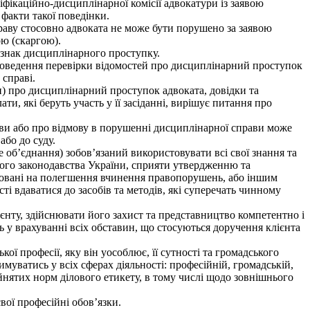
іфікаційно-дисциплінарної комісії адвокатури із заявою
 факти такої поведінки.
справу стосовно адвоката не може бути порушено за заявою
ою (скаргою).
ознак дисциплінарного проступку.
проведення перевірки відомостей про дисциплінарний проступок
 справі.
ги) про дисциплінарний проступок адвоката, довідки та
ти, які беруть участь у її засіданні, вирішує питання про
рави або про відмову в порушенні дисциплінарної справи може
або до суду.
е об’єднання) зобов’язаний використовувати всі свої знання та
ного законодавства України, сприяти утвердженню та
ямовані на полегшення вчинення правопорушень, або іншим
і вдаватися до засобів та методів, які суперечать чинному
ієнту, здійснювати його захист та представництво компетентно і
ь у врахуванні всіх обставин, що стосуються доручення клієнта
ої професії, яку він уособлює, її сутності та громадського
уватись у всіх сферах діяльності: професійній, громадській,
йнятих норм ділового етикету, в тому числі щодо зовнішнього
вої професійні обов’язки.