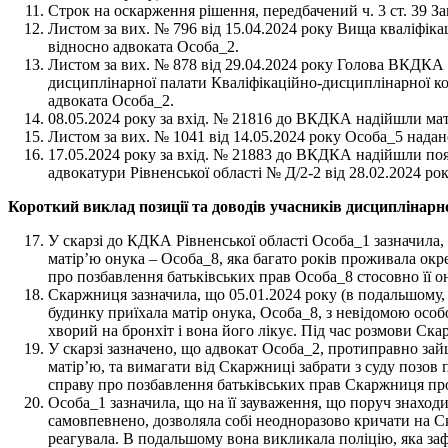
Строк на оскарження рішення, передбачений ч. 3 ст. 39 
Листом за вих. № 796 від 15.04.2024 року Вища кваліфіка
відносно адвоката Особа_2.
Листом за вих. № 878 від 29.04.2024 року Голова ВКДКА
дисциплінарної палати Кваліфікаційно-дисциплінарної ком
адвоката Особа_2.
08.05.2024 року за вхід. № 21816 до ВКДКА надійшли мате
Листом за вих. № 1041 від 14.05.2024 року Особа_5 надан
17.05.2024 року за вхід. № 21883 до ВКДКА надійшли поя
адвокатури Рівненської області № Д/2-2 від 28.02.2024 рок
Короткий виклад позиції та доводів учасників дисциплінар
У скарзі до КДКА Рівненської області Особа_1 зазначила, щ
матір’ю онука – Особа_8, яка багато років проживала окр
про позбавлення батьківських прав Особа_8 стосовно її о
Скаржниця зазначила, що 05.01.2024 року (в подальшому, 
будинку приїхала матір онука, Особа_8, з невідомою особ
хворий на бронхіт і вона його лікує. Під час розмови Ска
У скарзі зазначено, що адвокат Особа_2, протиправно з
матір’ю, та вимагати від Скаржниці забрати з суду позов
справу про позбавлення батьківських прав Скаржниця прог
Особа_1 зазначила, що на її зауваження, що поруч знаход
самовпевнено, дозволяла собі неодноразово кричати на С
реагувала. В подальшому вона викликала поліцію, яка заф