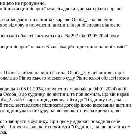
ржницею не пропущено.
ційно-дисциплінарної комісії адвокатури матеріали справи
 на засіданні питання за скаргою Особа_1 на рішення
у про відмову в порушенні дисциплінарної справи відносно
ської області листом за вих. № 297 від 02.05.2024 року.
сциплінарної палати Кваліфікаційно-дисциплінарної комісії
Після загибелі на війні її сина, Особа_7, у неї виник спір з
дала до Рівненського міського суду Рівненської області позов
до дати 05.01.2024, порушення мали місце 04.01.2024) до її
 Особа_8 до будинку, до дитини, та повідомила, що він наразі
оба_2, якій Скаржниця дозволу зайти до її будинку не давала.
й тиск, заставляючи підписати договір щодо виховання дитини
го підписувати не буде, на що адвокат почала кричати, що
його забирати з будинку. При цьому адвокат поводила себе
ба_1 просила адвоката покинути її будинок, на що остання не
ука.