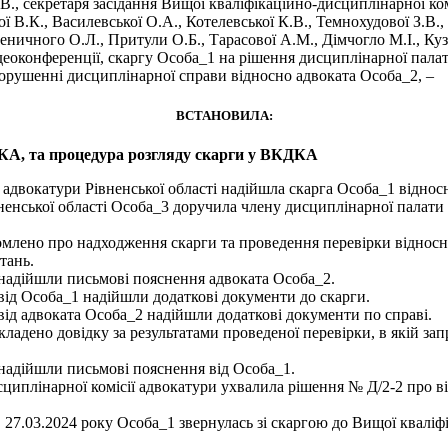
В., секретаря засідання Вищої кваліфікаційно-дисциплінарної ком
ї В.К., Василевської О.А., Котелевської К.В., Темнохудової З.В
 Пшеничного О.Л., Притули О.Б., Тарасової А.М., Дімчогло М.І., К
ідеоконференції, скаргу Особа_1 на рішення дисциплінарної пала
 порушенні дисциплінарної справи відносно адвоката Особа_2, –
ВСТАНОВИЛА:
КА, та процедура розгляду скарги у ВКДКА
ї адвокатури Рівненської області надійшла скарга Особа_1 віднос
енської області Особа_3 доручила члену дисциплінарної палати 
омлено про надходження скарги та проведення перевірки відносно
тань.
і надійшли письмові пояснення адвоката Особа_2.
 від Особа_1 надійшли додаткові документи до скарги.
 від адвоката Особа_2 надійшли додаткові документи по справі.
кладено довідку за результатами проведеної перевірки, в якій з
 надійшли письмові пояснення від Особа_1.
сциплінарної комісії адвокатури ухвалила рішення № Д/2-2 про в
7.03.2024 року Особа_1 звернулась зі скаргою до Вищої кваліфік