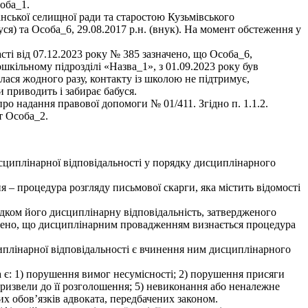
оба_1.
нської селищної ради та старостою Кузьмівського
уся) та Особа_6, 29.08.2017 р.н. (внук). На момент обстеження у
сті від 07.12.2023 року № 385 зазначено, що Особа_6,
дошкільному підрозділі «Назва_1», з 01.09.2023 року був
лася жодного разу, контакту із школою не підтримує,
и приводить і забирає бабуся.
ро надання правової допомоги № 01/411. Згідно п. 1.1.2.
т Особа_2.
исциплінарної відповідальності у порядку дисциплінарного
 – процедура розгляду письмової скарги, яка містить відомості
дком його дисциплінарну відповідальність, затвердженого
начено, що дисциплінарним провадженням визнається процедура
циплінарної відповідальності є вчинення ним дисциплінарного
а є: 1) порушення вимог несумісності; 2) порушення присяги
призвели до її розголошення; 5) невиконання або неналежне
х обов’язків адвоката, передбачених законом.