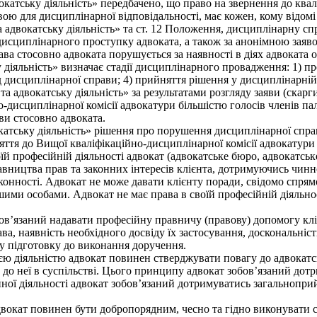
окатську діяльність» передбачено, що право на звернення до квал
ою для дисциплінарної відповідальності, має кожен, кому відомі
 та адвокатську діяльність» та ст. 12 Положення, дисциплінарну 
 дисциплінарного проступку адвоката, а також за анонімною заяв
а стосовно адвоката порушується за наявності в діях адвоката 
у діяльність» визначає стадії дисциплінарного провадження: 1) 
д дисциплінарної справи; 4) прийняття рішення у дисциплінарній
 та адвокатську діяльність» за результатами розгляду заяви (скар
дисциплінарної комісії адвокатури більшістю голосів членів пала
ви стосовно адвоката.
вокатську діяльність» рішення про порушення дисциплінарної сп
ття до Вищої кваліфікаційно-дисциплінарної комісії адвокатури 
й професійній діяльності адвокат (адвокатське бюро, адвокатськ
авництва прав та законних інтересів клієнта, дотримуючись чин
законності. Адвокат не може давати клієнту поради, свідомо спр
ми особами. Адвокат не має права в своїй професійній діяльност
зобов’язаний надавати професійну правничу (правову) допомогу кл
а, наявність необхідного досвіду їх застосування, доскональніст
у підготовку до виконання доручення.
єю діяльністю адвокат повинен стверджувати повагу до адвокатськ
 неї в суспільстві. Цього принципу адвокат зобов’язаний дотрим
ійної діяльності адвокат зобов’язаний дотримуватись загальнопри
адвокат повинен бути добропорядним, чесно та гідно виконувати с