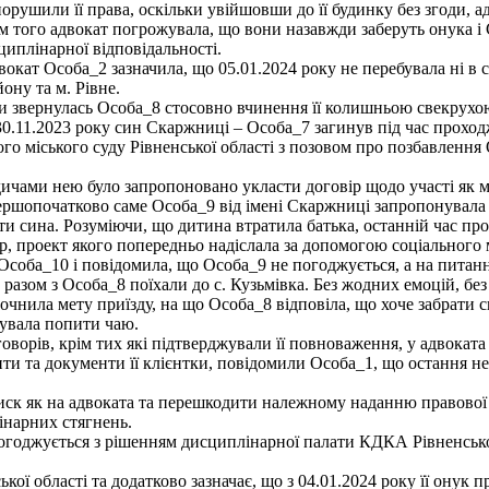
рушили її права, оскільки увійшовши до її будинку без згоди, ад
м того адвокат погрожувала, що вони назавжди заберуть онука і
иплінарної відповідальності.
кат Особа_2 зазначила, що 05.01.2024 року не перебувала ні в с.
ону та м. Рівне.
ги звернулась Особа_8 стосовно вчинення її колишньою свекрухою
 30.11.2023 року син Скаржниці – Особа_7 загинув під час прохо
кого міського суду Рівненської області з позовом про позбавленн
чами нею було запропоновано укласти договір щодо участі як мат
ершопочатково саме Особа_9 від імені Скаржниці запропонувала 
и сина. Розуміючи, що дитина втратила батька, останній час про
ір, проект якого попередньо надіслала за допомогою соціальног
 Особа_10 і повідомила, що Особа_9 не погоджується, а на питан
разом з Особа_8 поїхали до с. Кузьмівка. Без жодних емоцій, без 
очнила мету приїзду, на що Особа_8 відповіла, що хоче забрати 
нувала попити чаю.
ворів, крім тих які підтверджували її повноваження, у адвоката 
енти та документи її клієнтки, повідомили Особа_1, що остання 
тиск як на адвоката та перешкодити належному наданню правово
інарних стягнень.
годжується з рішенням дисциплінарної палати КДКА Рівненської 
ої області та додатково зазначає, що з 04.01.2024 року її онук