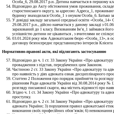
Особа_6, 29.08.2017 р.н. Дитина навчається в першому к
Відповідно до Акту обстеження умов проживання, складен
старостинського округу, за адресою: Адреса_1, проживають
будинку знаходилася Особа_1 з онуком Особа_6. Батько з
У довідці закладу загальної середньої освіти «Особа_14»
29.08.2017 р.н., дійсно навчається у даному закладі з 01.
зарахований до 1 класу. Вихованням Ім’я_1 займався його
успішністю дитини не цікавиться , з вчителями не спілкує
03.01.2024 року між Адвокатським бюро «Особа_13», в осо
договору безпосереднє представництво інтересів Клієнта
Нормативно-правові акти, які підлягають застосуванню
Відповідно до ч. 1 ст. 33 Закону України «Про адвокатур
провадження з підстав, передбачених цим Законом.
Частиною 2 ст. 33 Закону України «Про адвокатуру та адв
про наявність у діях адвоката ознак дисциплінарного про
Статтею 2 Положення про порядок прийняття та розгляду 
рішенням Ради адвокатів України від 30.08.2014 року № 
розгляду письмової скарги, яка містить відомості про ная
Згідно ч. 1 ст. 34 Закону України «Про адвокатуру та ад
проступку.
Відповідно до ч. 2 ст. 34 Закону України «Про адвокатур
адвоката України; 3) порушення правил адвокатської етик
виконання своїх професійних обов’язків; 6) невиконання 