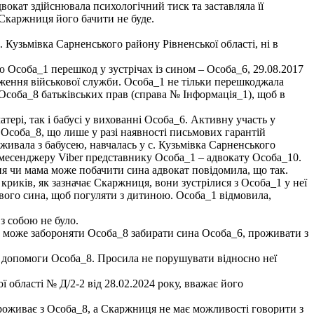
вокат здійснювала психологічний тиск та заставляла її
 Скаржниця його бачити не буде.
 Кузьмівка Сарненського району Рівненської області, ні в
 Особа_1 перешкод у зустрічах із сином – Особа_6, 29.08.2017
дження військової служби. Особа_1 не тільки перешкоджала
я Особа_8 батьківських прав (справа № Інформація_1), щоб в
ері, так і бабусі у вихованні Особа_6. Активну участь у
Особа_8, що лише у разі наявності письмових гарантій
живала з бабусею, навчалась у с. Кузьмівка Сарненського
о месенджеру Viber представнику Особа_1 – адвокату Особа_10.
ня чи мама може побачити сина адвокат повідомила, що так.
криків, як зазначає Скаржниця, вони зустрілися з Особа_1 у неї
свого сина, щоб погуляти з дитиною. Особа_1 відмовила,
з собою не було.
не може забороняти Особа_8 забирати сина Особа_6, проживати з
ї допомоги Особа_8. Просила не порушувати відносно неї
області № Д/2-2 від 28.02.2024 року, вважає його
 проживає з Особа_8, а Скаржниця не має можливості говорити з